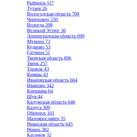
Рыбинск
117
Тутаев
26
Вологодская область
709
Череповец
250
Вологда
208
Великий Устюг
36
Ленинградская область
699
Мурино
73
Кудрово
53
Гатчина
51
Тверская область
696
Тверь
257
Торжок
43
Кимры
43
Ивановская область
664
Иваново
342
Кинешма
64
Шуя
44
Калужская область
646
Калуга
309
Обнинск
101
Малоярославец
35
Рязанская область
645
Рязань
382
Касимов
32