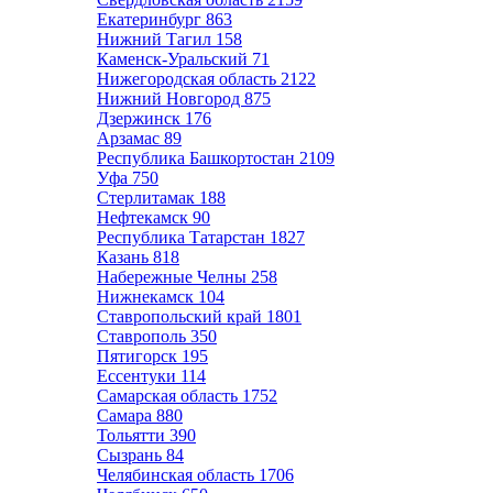
Екатеринбург
863
Нижний Тагил
158
Каменск-Уральский
71
Нижегородская область
2122
Нижний Новгород
875
Дзержинск
176
Арзамас
89
Республика Башкортостан
2109
Уфа
750
Стерлитамак
188
Нефтекамск
90
Республика Татарстан
1827
Казань
818
Набережные Челны
258
Нижнекамск
104
Ставропольский край
1801
Ставрополь
350
Пятигорск
195
Ессентуки
114
Самарская область
1752
Самара
880
Тольятти
390
Сызрань
84
Челябинская область
1706