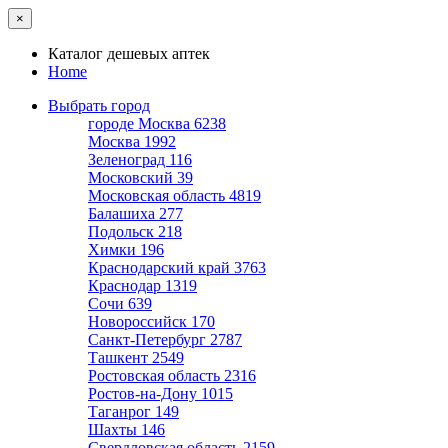
×
Каталог дешевых аптек
Home
Выбрать город
городе Москва
6238
Москва
1992
Зеленоград
116
Московский
39
Московская область
4819
Балашиха
277
Подольск
218
Химки
196
Краснодарский край
3763
Краснодар
1319
Сочи
639
Новороссийск
170
Санкт-Петербург
2787
Ташкент
2549
Ростовская область
2316
Ростов-на-Дону
1015
Таганрог
149
Шахты
146
Свердловская область
2159