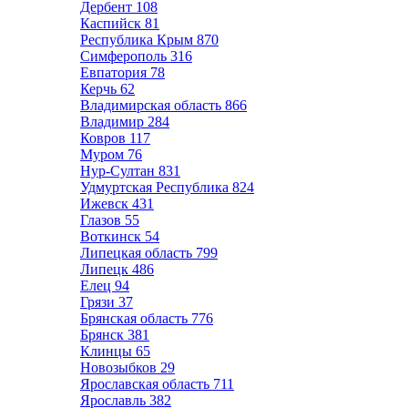
Дербент
108
Каспийск
81
Республика Крым
870
Симферополь
316
Евпатория
78
Керчь
62
Владимирская область
866
Владимир
284
Ковров
117
Муром
76
Нур-Султан
831
Удмуртская Республика
824
Ижевск
431
Глазов
55
Воткинск
54
Липецкая область
799
Липецк
486
Елец
94
Грязи
37
Брянская область
776
Брянск
381
Клинцы
65
Новозыбков
29
Ярославская область
711
Ярославль
382