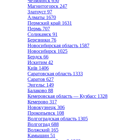
Челябинск
650
Магнитогорск
247
Златоуст
97
Алматы
1670
Пермский край
1631
Пермь
707
Соликамск
91
Березники
76
Новосибирская область
1587
Новосибирск
1025
Бердск
66
Искитим
42
Київ
1406
Саратовская область
1333
Саратов
627
Энгельс
149
Балаково
88
Кемеровская область — Кузбасс
1328
Кемерово
317
Новокузнецк
306
Прокопьевск
108
Волгоградская область
1305
Волгоград
688
Волжский
165
Камышин
51