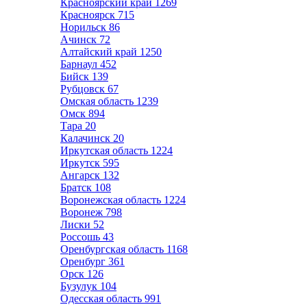
Красноярский край
1269
Красноярск
715
Норильск
86
Ачинск
72
Алтайский край
1250
Барнаул
452
Бийск
139
Рубцовск
67
Омская область
1239
Омск
894
Тара
20
Калачинск
20
Иркутская область
1224
Иркутск
595
Ангарск
132
Братск
108
Воронежская область
1224
Воронеж
798
Лиски
52
Россошь
43
Оренбургская область
1168
Оренбург
361
Орск
126
Бузулук
104
Одесская область
991