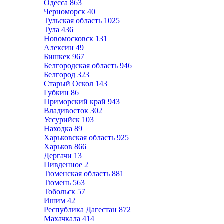
Одесса
863
Черноморск
40
Тульская область
1025
Тула
436
Новомосковск
131
Алексин
49
Бишкек
967
Белгородская область
946
Белгород
323
Старый Оскол
143
Губкин
86
Приморский край
943
Владивосток
302
Уссурийск
103
Находка
89
Харьковская область
925
Харьков
866
Дергачи
13
Пивденное
2
Тюменская область
881
Тюмень
563
Тобольск
57
Ишим
42
Республика Дагестан
872
Махачкала
414