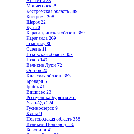
Апатиты
33
Мончегорск
29
Костромская область
389
Кострома
208
Шарья
22
Буй
20
Карагандинская область
369
Караганда
269
Темиртау
80
Сарань
11
Псковская область
367
Псков
149
Великие Луки
72
Остров
20
Киевская область
363
Бровари
51
Ірпінь
41
Вишневе
23
Республика Бурятия
361
Улан-Удэ
224
Гусиноозерск
9
Кяхта
9
Новгородская область
358
Великий Новгород
156
Боровичи
41