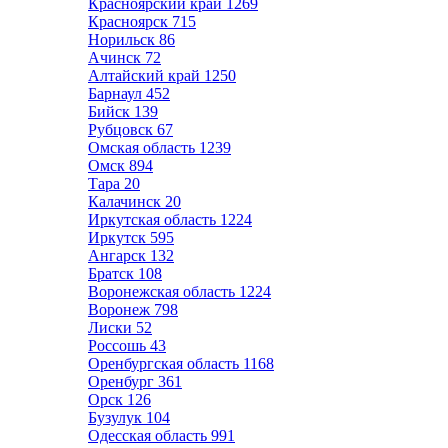
Красноярский край
1269
Красноярск
715
Норильск
86
Ачинск
72
Алтайский край
1250
Барнаул
452
Бийск
139
Рубцовск
67
Омская область
1239
Омск
894
Тара
20
Калачинск
20
Иркутская область
1224
Иркутск
595
Ангарск
132
Братск
108
Воронежская область
1224
Воронеж
798
Лиски
52
Россошь
43
Оренбургская область
1168
Оренбург
361
Орск
126
Бузулук
104
Одесская область
991