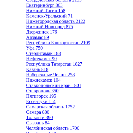
Екатеринбург
863
Нижний Тагил
158
Каменск-Уральский
71
Нижегородская область
2122
Нижний Новгород
875
Дзержинск
176
Арзамас
89
Республика Башкортостан
2109
Уфа
750
Стерлитамак
188
Нефтекамск
90
Республика Татарстан
1827
Казань
818
Набережные Челны
258
Нижнекамск
104
Ставропольский край
1801
Ставрополь
350
Пятигорск
195
Ессентуки
114
Самарская область
1752
Самара
880
Тольятти
390
Сызрань
84
Челябинская область
1706