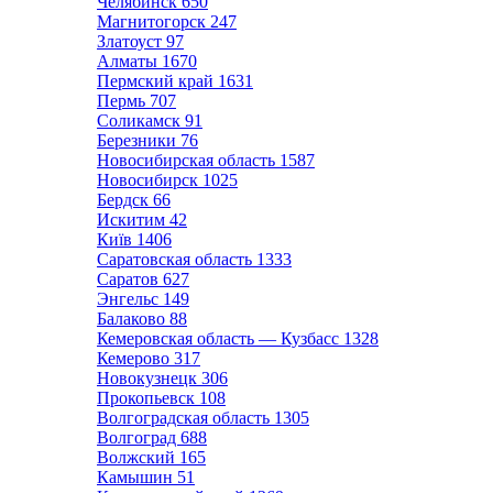
Челябинск
650
Магнитогорск
247
Златоуст
97
Алматы
1670
Пермский край
1631
Пермь
707
Соликамск
91
Березники
76
Новосибирская область
1587
Новосибирск
1025
Бердск
66
Искитим
42
Київ
1406
Саратовская область
1333
Саратов
627
Энгельс
149
Балаково
88
Кемеровская область — Кузбасс
1328
Кемерово
317
Новокузнецк
306
Прокопьевск
108
Волгоградская область
1305
Волгоград
688
Волжский
165
Камышин
51