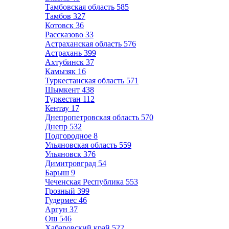
Тамбовская область
585
Тамбов
327
Котовск
36
Рассказово
33
Астраханская область
576
Астрахань
399
Ахтубинск
37
Камызяк
16
Туркестанская область
571
Шымкент
438
Туркестан
112
Кентау
17
Днепропетровская область
570
Днепр
532
Подгородное
8
Ульяновская область
559
Ульяновск
376
Димитровград
54
Барыш
9
Чеченская Республика
553
Грозный
399
Гудермес
46
Аргун
37
Ош
546
Хабаровский край
522