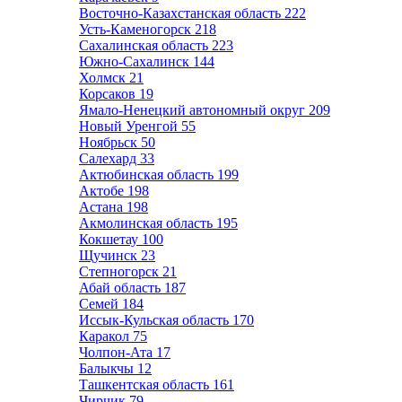
Восточно-Казахстанская область
222
Усть-Каменогорск
218
Сахалинская область
223
Южно-Сахалинск
144
Холмск
21
Корсаков
19
Ямало-Ненецкий автономный округ
209
Новый Уренгой
55
Ноябрьск
50
Салехард
33
Актюбинская область
199
Актобе
198
Астана
198
Акмолинская область
195
Кокшетау
100
Щучинск
23
Степногорск
21
Абай область
187
Семей
184
Иссык-Кульская область
170
Каракол
75
Чолпон-Ата
17
Балыкчы
12
Ташкентская область
161
Чирчик
79