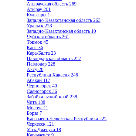
Атырауская область
269
Атырау
261
Кульсары
1
Западно-Казахстанская область
263
Уральск
228
Западно-Казахтанская область
10
Чуйская область
261
Токмок
45
Кант
36
Кара-Балта
23
Павлодарская область
257
Павлодар
228
Аксу
20
Республика Хакасия
246
Абакан
117
Черногорск
40
Саяногорск
36
Забайкальский край
238
Чита
188
Могоча
11
Борзя
7
Карачаево-Черкесская Республика
225
Черкесск
121
Усть-Джегута
18
Карачаевск
9