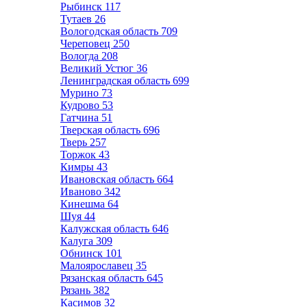
Рыбинск
117
Тутаев
26
Вологодская область
709
Череповец
250
Вологда
208
Великий Устюг
36
Ленинградская область
699
Мурино
73
Кудрово
53
Гатчина
51
Тверская область
696
Тверь
257
Торжок
43
Кимры
43
Ивановская область
664
Иваново
342
Кинешма
64
Шуя
44
Калужская область
646
Калуга
309
Обнинск
101
Малоярославец
35
Рязанская область
645
Рязань
382
Касимов
32