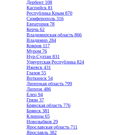
Дербент
108
Каспийск
81
Республика Крым
870
Симферополь
316
Евпатория
78
Керчь
62
Владимирская область
866
Владимир
284
Ковров
117
Муром
76
Нур-Султан
831
Удмуртская Республика
824
Ижевск
431
Глазов
55
Воткинск
54
Липецкая область
799
Липецк
486
Елец
94
Грязи
37
Брянская область
776
Брянск
381
Клинцы
65
Новозыбков
29
Ярославская область
711
Ярославль
382