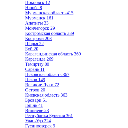
Покровск
12
Нюрба
8
Мурманская область
415
Мурманск
161
Апатиты
33
Мончегорск
29
Костромская область
389
Кострома
208
Шарья
22
Буй
20
Карагандинская область
369
Караганда
269
Темиртау
80
Сарань
11
Псковская область
367
Псков
149
Великие Луки
72
Остров
20
Киевская область
363
Бровари
51
Ірпінь
41
Вишневе
23
Республика Бурятия
361
Улан-Удэ
224
Гусиноозерск
9