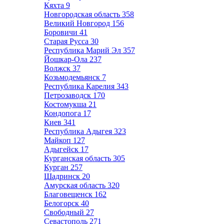
Кяхта
9
Новгородская область
358
Великий Новгород
156
Боровичи
41
Старая Русса
30
Республика Марий Эл
357
Йошкар-Ола
237
Волжск
37
Козьмодемьянск
7
Республика Карелия
343
Петрозаводск
170
Костомукша
21
Кондопога
17
Киев
341
Республика Адыгея
323
Майкоп
127
Адыгейск
17
Курганская область
305
Курган
257
Шадринск
20
Амурская область
320
Благовещенск
162
Белогорск
40
Свободный
27
Севастополь
271