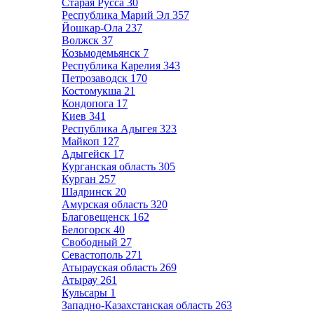
Старая Русса
30
Республика Марий Эл
357
Йошкар-Ола
237
Волжск
37
Козьмодемьянск
7
Республика Карелия
343
Петрозаводск
170
Костомукша
21
Кондопога
17
Киев
341
Республика Адыгея
323
Майкоп
127
Адыгейск
17
Курганская область
305
Курган
257
Шадринск
20
Амурская область
320
Благовещенск
162
Белогорск
40
Свободный
27
Севастополь
271
Атырауская область
269
Атырау
261
Кульсары
1
Западно-Казахстанская область
263