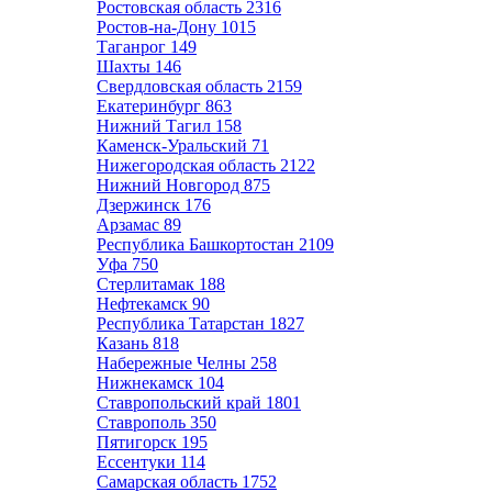
Ростовская область
2316
Ростов-на-Дону
1015
Таганрог
149
Шахты
146
Свердловская область
2159
Екатеринбург
863
Нижний Тагил
158
Каменск-Уральский
71
Нижегородская область
2122
Нижний Новгород
875
Дзержинск
176
Арзамас
89
Республика Башкортостан
2109
Уфа
750
Стерлитамак
188
Нефтекамск
90
Республика Татарстан
1827
Казань
818
Набережные Челны
258
Нижнекамск
104
Ставропольский край
1801
Ставрополь
350
Пятигорск
195
Ессентуки
114
Самарская область
1752