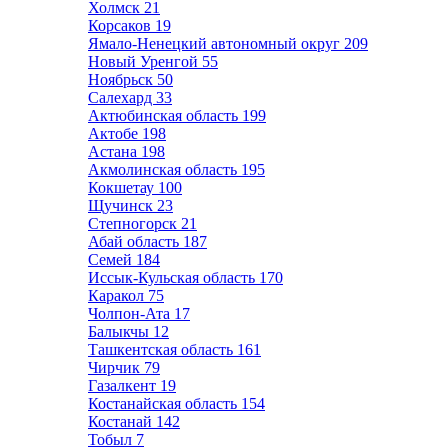
Холмск
21
Корсаков
19
Ямало-Ненецкий автономный округ
209
Новый Уренгой
55
Ноябрьск
50
Салехард
33
Актюбинская область
199
Актобе
198
Астана
198
Акмолинская область
195
Кокшетау
100
Щучинск
23
Степногорск
21
Абай область
187
Семей
184
Иссык-Кульская область
170
Каракол
75
Чолпон-Ата
17
Балыкчы
12
Ташкентская область
161
Чирчик
79
Газалкент
19
Костанайская область
154
Костанай
142
Тобыл
7