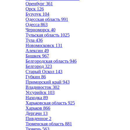
Оренбург
361
Орск
126
Бузулук
104
Одесская область
991
Одесса
863
Черноморск
40
Тульская область
1025
Тула
436
Новомосковск
131
Алексин
49
Бишкек
967
Белгородская область
946
Белгород
323
Старый Оскол
143
Губкин
86
Приморский край
943
Владивосток
302
Уссурийск
103
Находка
89
Харьковская область
925
Харьков
866
Дергачи
13
Пивденное
2
Тюменская область
881
Тюмень
563