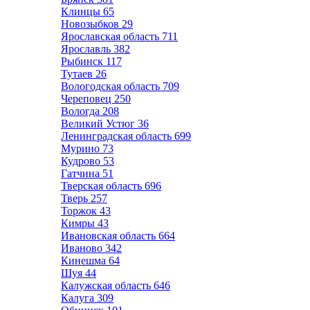
Клинцы
65
Новозыбков
29
Ярославская область
711
Ярославль
382
Рыбинск
117
Тутаев
26
Вологодская область
709
Череповец
250
Вологда
208
Великий Устюг
36
Ленинградская область
699
Мурино
73
Кудрово
53
Гатчина
51
Тверская область
696
Тверь
257
Торжок
43
Кимры
43
Ивановская область
664
Иваново
342
Кинешма
64
Шуя
44
Калужская область
646
Калуга
309