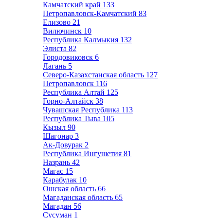
Камчатский край
133
Петропавловск-Камчатский
83
Елизово
21
Вилючинск
10
Республика Калмыкия
132
Элиста
82
Городовиковск
6
Лагань
5
Северо-Казахстанская область
127
Петропавловск
116
Республика Алтай
125
Горно-Алтайск
38
Чувашская Республика
113
Республика Тыва
105
Кызыл
90
Шагонар
3
Ак-Довурак
2
Республика Ингушетия
81
Назрань
42
Магас
15
Карабулак
10
Ошская область
66
Магаданская область
65
Магадан
56
Сусуман
1