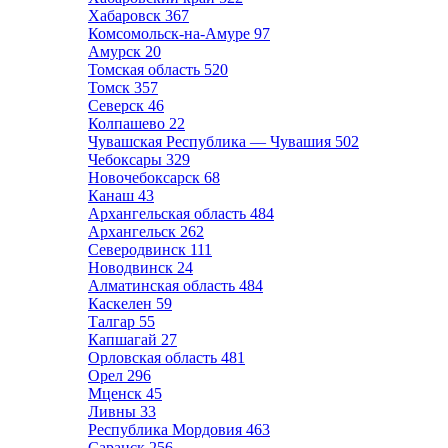
Хабаровск
367
Комсомольск-на-Амуре
97
Амурск
20
Томская область
520
Томск
357
Северск
46
Колпашево
22
Чувашская Республика — Чувашия
502
Чебоксары
329
Новочебоксарск
68
Канаш
43
Архангельская область
484
Архангельск
262
Северодвинск
111
Новодвинск
24
Алматинская область
484
Каскелен
59
Талгар
55
Капшагай
27
Орловская область
481
Орел
296
Мценск
45
Ливны
33
Республика Мордовия
463
Саранск
256