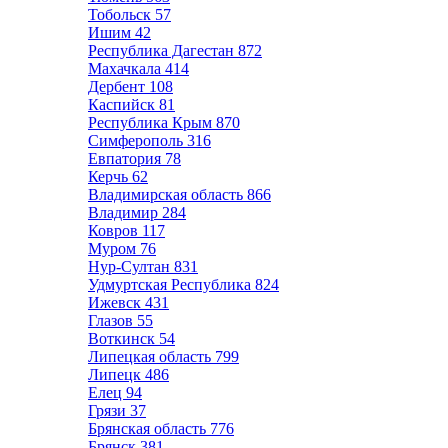
Тобольск
57
Ишим
42
Республика Дагестан
872
Махачкала
414
Дербент
108
Каспийск
81
Республика Крым
870
Симферополь
316
Евпатория
78
Керчь
62
Владимирская область
866
Владимир
284
Ковров
117
Муром
76
Нур-Султан
831
Удмуртская Республика
824
Ижевск
431
Глазов
55
Воткинск
54
Липецкая область
799
Липецк
486
Елец
94
Грязи
37
Брянская область
776
Брянск
381