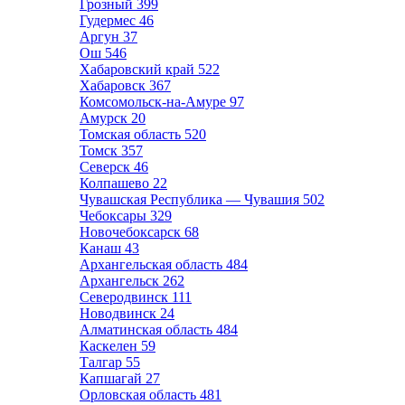
Грозный
399
Гудермес
46
Аргун
37
Ош
546
Хабаровский край
522
Хабаровск
367
Комсомольск-на-Амуре
97
Амурск
20
Томская область
520
Томск
357
Северск
46
Колпашево
22
Чувашская Республика — Чувашия
502
Чебоксары
329
Новочебоксарск
68
Канаш
43
Архангельская область
484
Архангельск
262
Северодвинск
111
Новодвинск
24
Алматинская область
484
Каскелен
59
Талгар
55
Капшагай
27
Орловская область
481