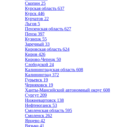
Скопин
25
Курская область
637
Курск
446
Курчатов
22
Льгов
5
Пензенская область
627
Пенза
397
Кузнецк
55
Заречный
33
Кировская область
624
Киров
426
Кирово-Чепецк
50
Слободской
24
Калининградская область
608
Калининград
372
Гурьевск
19
Черняховск
19
Ханты-Мансийский автономный округ
608
Сургут
209
Нижневартовск
138
Нефтеюганск
53
Смоленская область
595
Смоленск
262
Ярцево
42
Вязьма
41