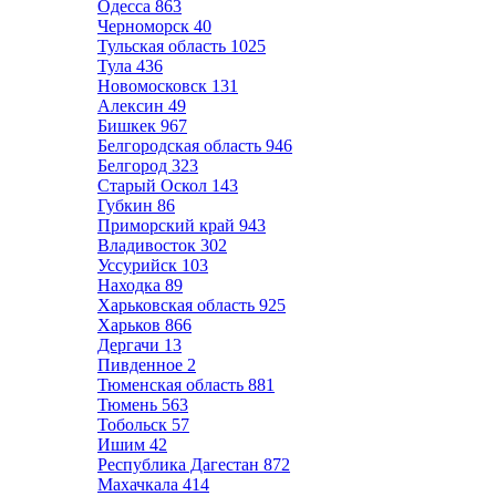
Одесса
863
Черноморск
40
Тульская область
1025
Тула
436
Новомосковск
131
Алексин
49
Бишкек
967
Белгородская область
946
Белгород
323
Старый Оскол
143
Губкин
86
Приморский край
943
Владивосток
302
Уссурийск
103
Находка
89
Харьковская область
925
Харьков
866
Дергачи
13
Пивденное
2
Тюменская область
881
Тюмень
563
Тобольск
57
Ишим
42
Республика Дагестан
872
Махачкала
414