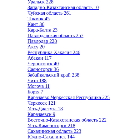
Уральск
228
Западно-Казахтанская область
10
Чуйская область
261
Токмок
45
Кант
36
Кара-Балта
23
Павлодарская область
257
Павлодар
228
Аксу
20
Республика Хакасия
246
Абакан
117
Черногорск
40
Саяногорск
36
Забайкальский край
238
Чита
188
Могоча
11
Борзя
7
Карачаево-Черкесская Республика
225
Черкесск
121
Усть-Джегута
18
Карачаевск
9
Восточно-Казахстанская область
222
Усть-Каменогорск
218
Сахалинская область
223
Южно-Сахалинск
144