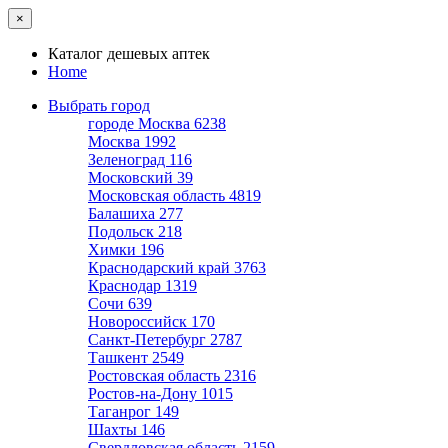
×
Каталог дешевых аптек
Home
Выбрать город
городе Москва
6238
Москва
1992
Зеленоград
116
Московский
39
Московская область
4819
Балашиха
277
Подольск
218
Химки
196
Краснодарский край
3763
Краснодар
1319
Сочи
639
Новороссийск
170
Санкт-Петербург
2787
Ташкент
2549
Ростовская область
2316
Ростов-на-Дону
1015
Таганрог
149
Шахты
146
Свердловская область
2159