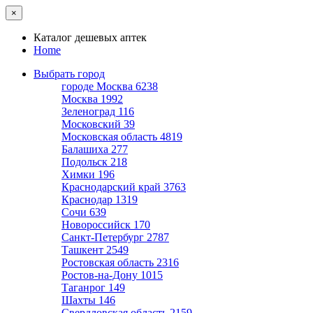
×
Каталог дешевых аптек
Home
Выбрать город
городе Москва
6238
Москва
1992
Зеленоград
116
Московский
39
Московская область
4819
Балашиха
277
Подольск
218
Химки
196
Краснодарский край
3763
Краснодар
1319
Сочи
639
Новороссийск
170
Санкт-Петербург
2787
Ташкент
2549
Ростовская область
2316
Ростов-на-Дону
1015
Таганрог
149
Шахты
146
Свердловская область
2159