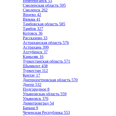
Нефтеюганск
53
Смоленская область
595
Смоленск
262
Ярцево
42
Вязьма
41
Тамбовская область
585
Тамбов
327
Котовск
36
Рассказово
33
Астраханская область
576
Астрахань
399
Ахтубинск
37
Камызяк
16
Туркестанская область
571
Шымкент
438
Туркестан
112
Кентау
17
Днепропетровская область
570
Днепр
532
Подгородное
8
Ульяновская область
559
Ульяновск
376
Димитровград
54
Барыш
9
Чеченская Республика
553