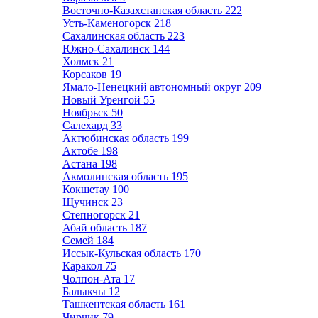
Восточно-Казахстанская область
222
Усть-Каменогорск
218
Сахалинская область
223
Южно-Сахалинск
144
Холмск
21
Корсаков
19
Ямало-Ненецкий автономный округ
209
Новый Уренгой
55
Ноябрьск
50
Салехард
33
Актюбинская область
199
Актобе
198
Астана
198
Акмолинская область
195
Кокшетау
100
Щучинск
23
Степногорск
21
Абай область
187
Семей
184
Иссык-Кульская область
170
Каракол
75
Чолпон-Ата
17
Балыкчы
12
Ташкентская область
161
Чирчик
79