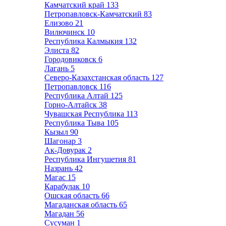
Камчатский край
133
Петропавловск-Камчатский
83
Елизово
21
Вилючинск
10
Республика Калмыкия
132
Элиста
82
Городовиковск
6
Лагань
5
Северо-Казахстанская область
127
Петропавловск
116
Республика Алтай
125
Горно-Алтайск
38
Чувашская Республика
113
Республика Тыва
105
Кызыл
90
Шагонар
3
Ак-Довурак
2
Республика Ингушетия
81
Назрань
42
Магас
15
Карабулак
10
Ошская область
66
Магаданская область
65
Магадан
56
Сусуман
1