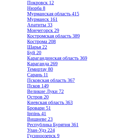
Покровск
12
Нюрба
8
Мурманская область
415
Мурманск
161
Апатиты
33
Мончегорск
29
Костромская область
389
Кострома
208
Шарья
22
Буй
20
Карагандинская область
369
Караганда
269
Темиртау
80
Сарань
11
Псковская область
367
Псков
149
Великие Луки
72
Остров
20
Киевская область
363
Бровари
51
Ірпінь
41
Вишневе
23
Республика Бурятия
361
Улан-Удэ
224
Гусиноозерск
9