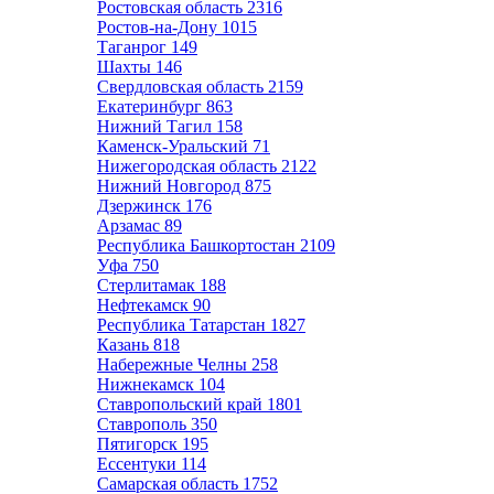
Ростовская область
2316
Ростов-на-Дону
1015
Таганрог
149
Шахты
146
Свердловская область
2159
Екатеринбург
863
Нижний Тагил
158
Каменск-Уральский
71
Нижегородская область
2122
Нижний Новгород
875
Дзержинск
176
Арзамас
89
Республика Башкортостан
2109
Уфа
750
Стерлитамак
188
Нефтекамск
90
Республика Татарстан
1827
Казань
818
Набережные Челны
258
Нижнекамск
104
Ставропольский край
1801
Ставрополь
350
Пятигорск
195
Ессентуки
114
Самарская область
1752