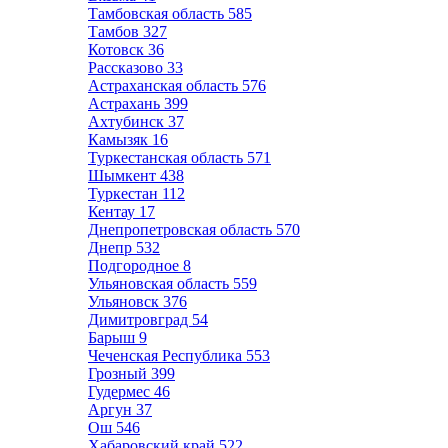
Тамбовская область
585
Тамбов
327
Котовск
36
Рассказово
33
Астраханская область
576
Астрахань
399
Ахтубинск
37
Камызяк
16
Туркестанская область
571
Шымкент
438
Туркестан
112
Кентау
17
Днепропетровская область
570
Днепр
532
Подгородное
8
Ульяновская область
559
Ульяновск
376
Димитровград
54
Барыш
9
Чеченская Республика
553
Грозный
399
Гудермес
46
Аргун
37
Ош
546
Хабаровский край
522