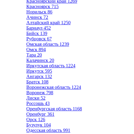
Красноярский край
1269
Красноярск
715
Норильск
86
Ачинск
72
Алтайский край
1250
Барнаул
452
Бийск
139
Рубцовск
67
Омская область
1239
Омск
894
Тара
20
Калачинск
20
Иркутская область
1224
Иркутск
595
Ангарск
132
Братск
108
Воронежская область
1224
Воронеж
798
Лиски
52
Россошь
43
Оренбургская область
1168
Оренбург
361
Орск
126
Бузулук
104
Одесская область
991