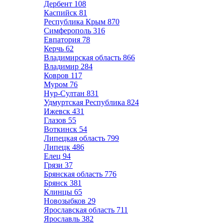
Дербент
108
Каспийск
81
Республика Крым
870
Симферополь
316
Евпатория
78
Керчь
62
Владимирская область
866
Владимир
284
Ковров
117
Муром
76
Нур-Султан
831
Удмуртская Республика
824
Ижевск
431
Глазов
55
Воткинск
54
Липецкая область
799
Липецк
486
Елец
94
Грязи
37
Брянская область
776
Брянск
381
Клинцы
65
Новозыбков
29
Ярославская область
711
Ярославль
382