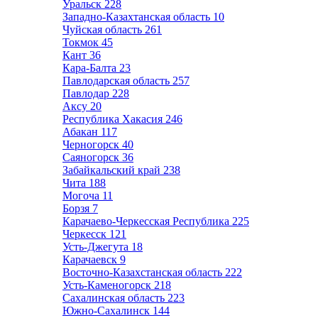
Уральск
228
Западно-Казахтанская область
10
Чуйская область
261
Токмок
45
Кант
36
Кара-Балта
23
Павлодарская область
257
Павлодар
228
Аксу
20
Республика Хакасия
246
Абакан
117
Черногорск
40
Саяногорск
36
Забайкальский край
238
Чита
188
Могоча
11
Борзя
7
Карачаево-Черкесская Республика
225
Черкесск
121
Усть-Джегута
18
Карачаевск
9
Восточно-Казахстанская область
222
Усть-Каменогорск
218
Сахалинская область
223
Южно-Сахалинск
144