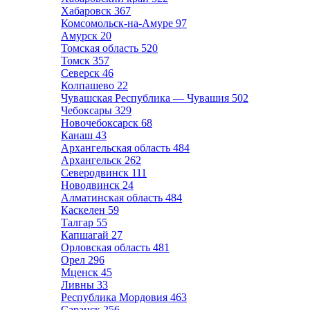
Хабаровск
367
Комсомольск-на-Амуре
97
Амурск
20
Томская область
520
Томск
357
Северск
46
Колпашево
22
Чувашская Республика — Чувашия
502
Чебоксары
329
Новочебоксарск
68
Канаш
43
Архангельская область
484
Архангельск
262
Северодвинск
111
Новодвинск
24
Алматинская область
484
Каскелен
59
Талгар
55
Капшагай
27
Орловская область
481
Орел
296
Мценск
45
Ливны
33
Республика Мордовия
463
Саранск
256