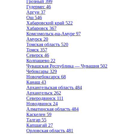
Грозный
399
Гудермес
46
Аргун
37
Ош
546
Хабаровский край
522
Хабаровск
367
Комсомольск-на-Амуре
97
Амурск
20
Томская область
520
Томск
357
Северск
46
Колпашево
22
Чувашская Республика — Чувашия
502
Чебоксары
329
Новочебоксарск
68
Канаш
43
Архангельская область
484
Архангельск
262
Северодвинск
111
Новодвинск
24
Алматинская область
484
Каскелен
59
Талгар
55
Капшагай
27
Орловская область
481