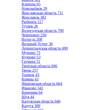
Клинцы
65
Новозыбков
29
Ярославская область
711
Ярославль
382
Рыбинск
117
Тутаев
26
Вологодская область
709
Череповец
250
Вологда
208
Великий Устюг
36
Ленинградская область
699
Мурино
73
Кудрово
53
Гатчина
51
Тверская область
696
Тверь
257
Торжок
43
Кимры
43
Ивановская область
664
Иваново
342
Кинешма
64
Шуя
44
Калужская область
646
Калуга
309