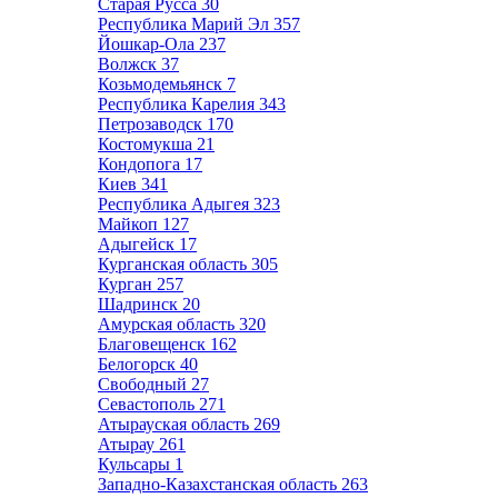
Старая Русса
30
Республика Марий Эл
357
Йошкар-Ола
237
Волжск
37
Козьмодемьянск
7
Республика Карелия
343
Петрозаводск
170
Костомукша
21
Кондопога
17
Киев
341
Республика Адыгея
323
Майкоп
127
Адыгейск
17
Курганская область
305
Курган
257
Шадринск
20
Амурская область
320
Благовещенск
162
Белогорск
40
Свободный
27
Севастополь
271
Атырауская область
269
Атырау
261
Кульсары
1
Западно-Казахстанская область
263