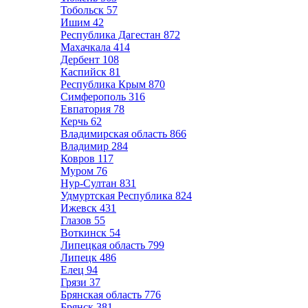
Тобольск
57
Ишим
42
Республика Дагестан
872
Махачкала
414
Дербент
108
Каспийск
81
Республика Крым
870
Симферополь
316
Евпатория
78
Керчь
62
Владимирская область
866
Владимир
284
Ковров
117
Муром
76
Нур-Султан
831
Удмуртская Республика
824
Ижевск
431
Глазов
55
Воткинск
54
Липецкая область
799
Липецк
486
Елец
94
Грязи
37
Брянская область
776
Брянск
381