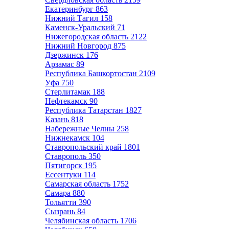
Екатеринбург
863
Нижний Тагил
158
Каменск-Уральский
71
Нижегородская область
2122
Нижний Новгород
875
Дзержинск
176
Арзамас
89
Республика Башкортостан
2109
Уфа
750
Стерлитамак
188
Нефтекамск
90
Республика Татарстан
1827
Казань
818
Набережные Челны
258
Нижнекамск
104
Ставропольский край
1801
Ставрополь
350
Пятигорск
195
Ессентуки
114
Самарская область
1752
Самара
880
Тольятти
390
Сызрань
84
Челябинская область
1706