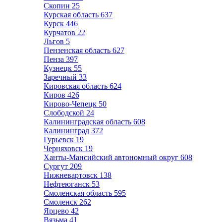
Скопин
25
Курская область
637
Курск
446
Курчатов
22
Льгов
5
Пензенская область
627
Пенза
397
Кузнецк
55
Заречный
33
Кировская область
624
Киров
426
Кирово-Чепецк
50
Слободской
24
Калининградская область
608
Калининград
372
Гурьевск
19
Черняховск
19
Ханты-Мансийский автономный округ
608
Сургут
209
Нижневартовск
138
Нефтеюганск
53
Смоленская область
595
Смоленск
262
Ярцево
42
Вязьма
41