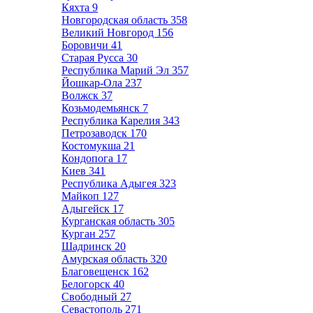
Кяхта
9
Новгородская область
358
Великий Новгород
156
Боровичи
41
Старая Русса
30
Республика Марий Эл
357
Йошкар-Ола
237
Волжск
37
Козьмодемьянск
7
Республика Карелия
343
Петрозаводск
170
Костомукша
21
Кондопога
17
Киев
341
Республика Адыгея
323
Майкоп
127
Адыгейск
17
Курганская область
305
Курган
257
Шадринск
20
Амурская область
320
Благовещенск
162
Белогорск
40
Свободный
27
Севастополь
271