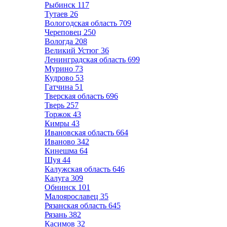
Рыбинск
117
Тутаев
26
Вологодская область
709
Череповец
250
Вологда
208
Великий Устюг
36
Ленинградская область
699
Мурино
73
Кудрово
53
Гатчина
51
Тверская область
696
Тверь
257
Торжок
43
Кимры
43
Ивановская область
664
Иваново
342
Кинешма
64
Шуя
44
Калужская область
646
Калуга
309
Обнинск
101
Малоярославец
35
Рязанская область
645
Рязань
382
Касимов
32