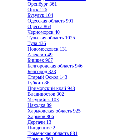
Оренбург
361
Орск
126
Бузулук
104
Одесская область
991
Одесса
863
Черноморск
40
Тульская область
1025
Тула
436
Новомосковск
131
Алексин
49
Бишкек
967
Белгородская область
946
Белгород
323
Старый Оскол
143
Губкин
86
Приморский край
943
Владивосток
302
Уссурийск
103
Находка
89
Харьковская область
925
Харьков
866
Дергачи
13
Пивденное
2
Тюменская область
881
Тюмень
563