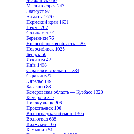
Челябинск
650
Магнитогорск
247
Златоуст
97
Алматы
1670
Пермский край
1631
Пермь
707
Соликамск
91
Березники
76
Новосибирская область
1587
Новосибирск
1025
Бердск
66
Искитим
42
Київ
1406
Саратовская область
1333
Саратов
627
Энгельс
149
Балаково
88
Кемеровская область — Кузбасс
1328
Кемерово
317
Новокузнецк
306
Прокопьевск
108
Волгоградская область
1305
Волгоград
688
Волжский
165
Камышин
51