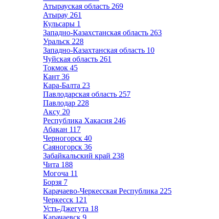
Атырауская область
269
Атырау
261
Кульсары
1
Западно-Казахстанская область
263
Уральск
228
Западно-Казахтанская область
10
Чуйская область
261
Токмок
45
Кант
36
Кара-Балта
23
Павлодарская область
257
Павлодар
228
Аксу
20
Республика Хакасия
246
Абакан
117
Черногорск
40
Саяногорск
36
Забайкальский край
238
Чита
188
Могоча
11
Борзя
7
Карачаево-Черкесская Республика
225
Черкесск
121
Усть-Джегута
18
Карачаевск
9