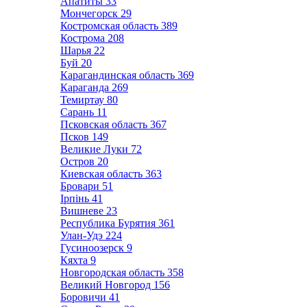
Апатиты
33
Мончегорск
29
Костромская область
389
Кострома
208
Шарья
22
Буй
20
Карагандинская область
369
Караганда
269
Темиртау
80
Сарань
11
Псковская область
367
Псков
149
Великие Луки
72
Остров
20
Киевская область
363
Бровари
51
Ірпінь
41
Вишневе
23
Республика Бурятия
361
Улан-Удэ
224
Гусиноозерск
9
Кяхта
9
Новгородская область
358
Великий Новгород
156
Боровичи
41