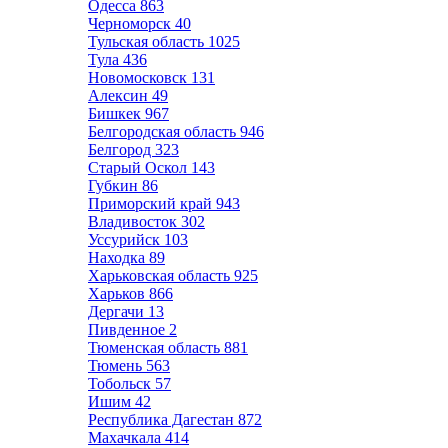
Одесса
863
Черноморск
40
Тульская область
1025
Тула
436
Новомосковск
131
Алексин
49
Бишкек
967
Белгородская область
946
Белгород
323
Старый Оскол
143
Губкин
86
Приморский край
943
Владивосток
302
Уссурийск
103
Находка
89
Харьковская область
925
Харьков
866
Дергачи
13
Пивденное
2
Тюменская область
881
Тюмень
563
Тобольск
57
Ишим
42
Республика Дагестан
872
Махачкала
414