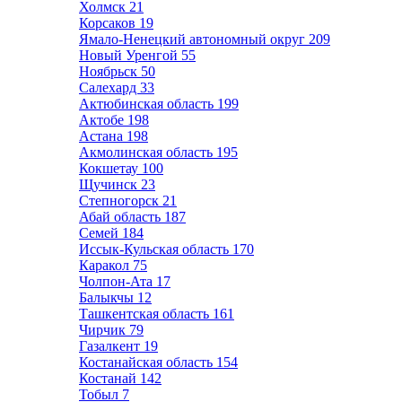
Холмск
21
Корсаков
19
Ямало-Ненецкий автономный округ
209
Новый Уренгой
55
Ноябрьск
50
Салехард
33
Актюбинская область
199
Актобе
198
Астана
198
Акмолинская область
195
Кокшетау
100
Щучинск
23
Степногорск
21
Абай область
187
Семей
184
Иссык-Кульская область
170
Каракол
75
Чолпон-Ата
17
Балыкчы
12
Ташкентская область
161
Чирчик
79
Газалкент
19
Костанайская область
154
Костанай
142
Тобыл
7