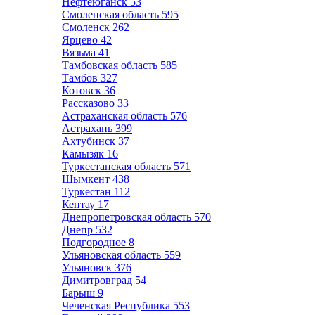
Нефтеюганск
53
Смоленская область
595
Смоленск
262
Ярцево
42
Вязьма
41
Тамбовская область
585
Тамбов
327
Котовск
36
Рассказово
33
Астраханская область
576
Астрахань
399
Ахтубинск
37
Камызяк
16
Туркестанская область
571
Шымкент
438
Туркестан
112
Кентау
17
Днепропетровская область
570
Днепр
532
Подгородное
8
Ульяновская область
559
Ульяновск
376
Димитровград
54
Барыш
9
Чеченская Республика
553