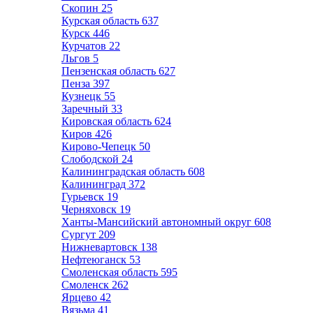
Скопин
25
Курская область
637
Курск
446
Курчатов
22
Льгов
5
Пензенская область
627
Пенза
397
Кузнецк
55
Заречный
33
Кировская область
624
Киров
426
Кирово-Чепецк
50
Слободской
24
Калининградская область
608
Калининград
372
Гурьевск
19
Черняховск
19
Ханты-Мансийский автономный округ
608
Сургут
209
Нижневартовск
138
Нефтеюганск
53
Смоленская область
595
Смоленск
262
Ярцево
42
Вязьма
41