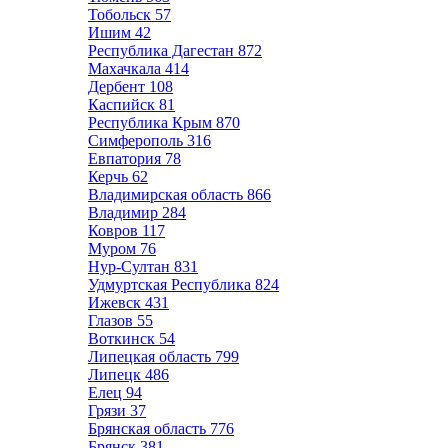
Тобольск
57
Ишим
42
Республика Дагестан
872
Махачкала
414
Дербент
108
Каспийск
81
Республика Крым
870
Симферополь
316
Евпатория
78
Керчь
62
Владимирская область
866
Владимир
284
Ковров
117
Муром
76
Нур-Султан
831
Удмуртская Республика
824
Ижевск
431
Глазов
55
Воткинск
54
Липецкая область
799
Липецк
486
Елец
94
Грязи
37
Брянская область
776
Брянск
381