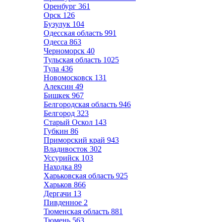
Оренбург
361
Орск
126
Бузулук
104
Одесская область
991
Одесса
863
Черноморск
40
Тульская область
1025
Тула
436
Новомосковск
131
Алексин
49
Бишкек
967
Белгородская область
946
Белгород
323
Старый Оскол
143
Губкин
86
Приморский край
943
Владивосток
302
Уссурийск
103
Находка
89
Харьковская область
925
Харьков
866
Дергачи
13
Пивденное
2
Тюменская область
881
Тюмень
563