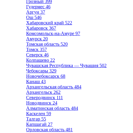
Грозный
399
Гудермес
46
Аргун
37
Ош
546
Хабаровский край
522
Хабаровск
367
Комсомольск-на-Амуре
97
Амурск
20
Томская область
520
Томск
357
Северск
46
Колпашево
22
Чувашская Республика — Чувашия
502
Чебоксары
329
Новочебоксарск
68
Канаш
43
Архангельская область
484
Архангельск
262
Северодвинск
111
Новодвинск
24
Алматинская область
484
Каскелен
59
Талгар
55
Капшагай
27
Орловская область
481