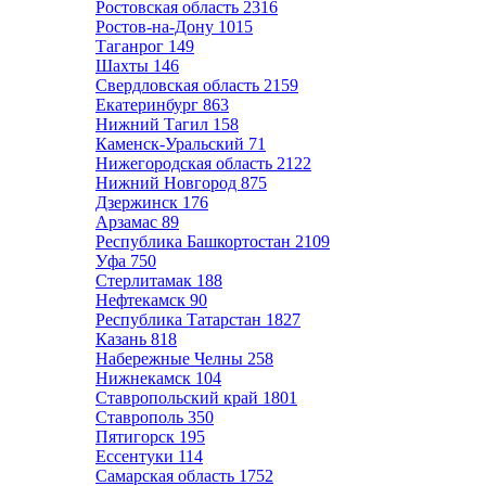
Ростовская область
2316
Ростов-на-Дону
1015
Таганрог
149
Шахты
146
Свердловская область
2159
Екатеринбург
863
Нижний Тагил
158
Каменск-Уральский
71
Нижегородская область
2122
Нижний Новгород
875
Дзержинск
176
Арзамас
89
Республика Башкортостан
2109
Уфа
750
Стерлитамак
188
Нефтекамск
90
Республика Татарстан
1827
Казань
818
Набережные Челны
258
Нижнекамск
104
Ставропольский край
1801
Ставрополь
350
Пятигорск
195
Ессентуки
114
Самарская область
1752