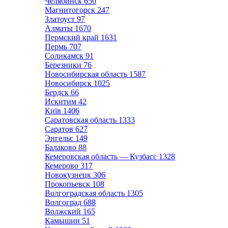
Челябинск
650
Магнитогорск
247
Златоуст
97
Алматы
1670
Пермский край
1631
Пермь
707
Соликамск
91
Березники
76
Новосибирская область
1587
Новосибирск
1025
Бердск
66
Искитим
42
Київ
1406
Саратовская область
1333
Саратов
627
Энгельс
149
Балаково
88
Кемеровская область — Кузбасс
1328
Кемерово
317
Новокузнецк
306
Прокопьевск
108
Волгоградская область
1305
Волгоград
688
Волжский
165
Камышин
51