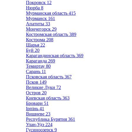
Покровск
12
Нюрба
8
Мурманская область
415
Мурманск
161
Апатиты
33
Мончегорск
29
Костромская область
389
Кострома
208
Шарья
22
Буй
20
Карагандинская область
369
Караганда
269
Темиртау
80
Сарань
11
Псковская область
367
Псков
149
Великие Луки
72
Остров
20
Киевская область
363
Бровари
51
Ірпінь
41
Вишневе
23
Республика Бурятия
361
Улан-Удэ
224
Гусиноозерск
9