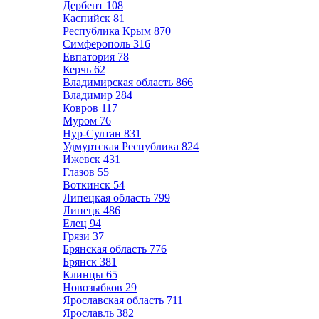
Дербент
108
Каспийск
81
Республика Крым
870
Симферополь
316
Евпатория
78
Керчь
62
Владимирская область
866
Владимир
284
Ковров
117
Муром
76
Нур-Султан
831
Удмуртская Республика
824
Ижевск
431
Глазов
55
Воткинск
54
Липецкая область
799
Липецк
486
Елец
94
Грязи
37
Брянская область
776
Брянск
381
Клинцы
65
Новозыбков
29
Ярославская область
711
Ярославль
382