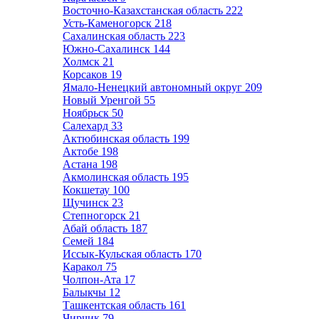
Восточно-Казахстанская область
222
Усть-Каменогорск
218
Сахалинская область
223
Южно-Сахалинск
144
Холмск
21
Корсаков
19
Ямало-Ненецкий автономный округ
209
Новый Уренгой
55
Ноябрьск
50
Салехард
33
Актюбинская область
199
Актобе
198
Астана
198
Акмолинская область
195
Кокшетау
100
Щучинск
23
Степногорск
21
Абай область
187
Семей
184
Иссык-Кульская область
170
Каракол
75
Чолпон-Ата
17
Балыкчы
12
Ташкентская область
161
Чирчик
79