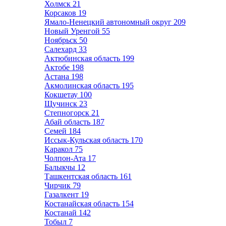
Холмск
21
Корсаков
19
Ямало-Ненецкий автономный округ
209
Новый Уренгой
55
Ноябрьск
50
Салехард
33
Актюбинская область
199
Актобе
198
Астана
198
Акмолинская область
195
Кокшетау
100
Щучинск
23
Степногорск
21
Абай область
187
Семей
184
Иссык-Кульская область
170
Каракол
75
Чолпон-Ата
17
Балыкчы
12
Ташкентская область
161
Чирчик
79
Газалкент
19
Костанайская область
154
Костанай
142
Тобыл
7