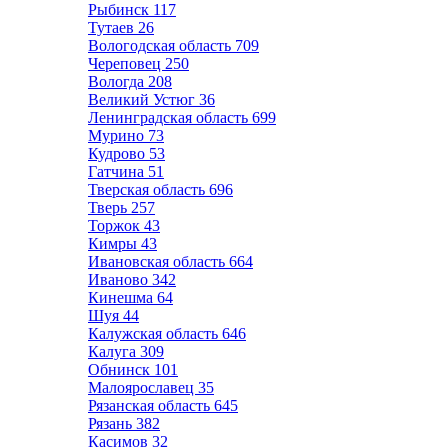
Рыбинск
117
Тутаев
26
Вологодская область
709
Череповец
250
Вологда
208
Великий Устюг
36
Ленинградская область
699
Мурино
73
Кудрово
53
Гатчина
51
Тверская область
696
Тверь
257
Торжок
43
Кимры
43
Ивановская область
664
Иваново
342
Кинешма
64
Шуя
44
Калужская область
646
Калуга
309
Обнинск
101
Малоярославец
35
Рязанская область
645
Рязань
382
Касимов
32