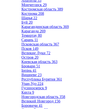
Апатиты
33
Мончегорск
29
Костромская область
389
Кострома
208
Шарья
22
Буй
20
Карагандинская область
369
Караганда
269
Темиртау
80
Сарань
11
Псковская область
367
Псков
149
Великие Луки
72
Остров
20
Киевская область
363
Бровари
51
Ірпінь
41
Вишневе
23
Республика Бурятия
361
Улан-Удэ
224
Гусиноозерск
9
Кяхта
9
Новгородская область
358
Великий Новгород
156
Боровичи
41