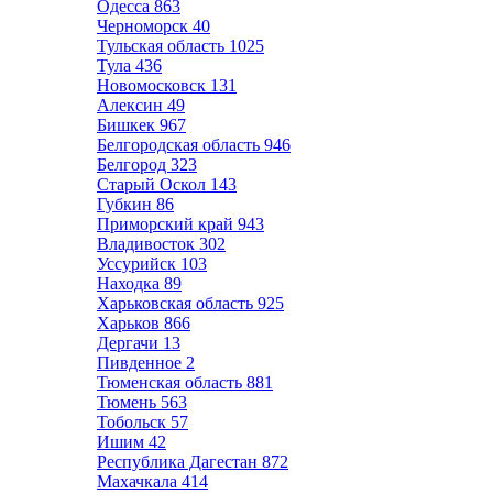
Одесса
863
Черноморск
40
Тульская область
1025
Тула
436
Новомосковск
131
Алексин
49
Бишкек
967
Белгородская область
946
Белгород
323
Старый Оскол
143
Губкин
86
Приморский край
943
Владивосток
302
Уссурийск
103
Находка
89
Харьковская область
925
Харьков
866
Дергачи
13
Пивденное
2
Тюменская область
881
Тюмень
563
Тобольск
57
Ишим
42
Республика Дагестан
872
Махачкала
414