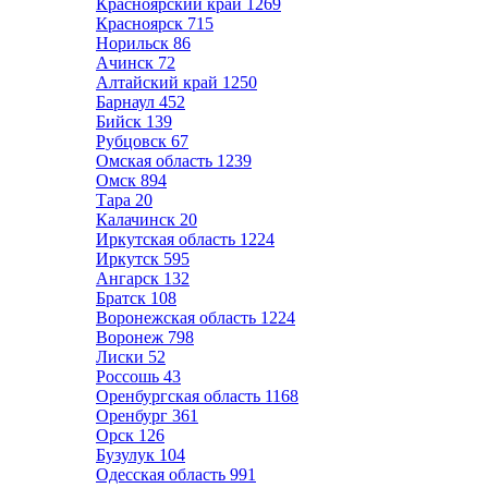
Красноярский край
1269
Красноярск
715
Норильск
86
Ачинск
72
Алтайский край
1250
Барнаул
452
Бийск
139
Рубцовск
67
Омская область
1239
Омск
894
Тара
20
Калачинск
20
Иркутская область
1224
Иркутск
595
Ангарск
132
Братск
108
Воронежская область
1224
Воронеж
798
Лиски
52
Россошь
43
Оренбургская область
1168
Оренбург
361
Орск
126
Бузулук
104
Одесская область
991