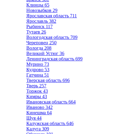
Клинцы
65
Новозыбков
29
Ярославская область
711
Ярославль
382
Рыбинск
117
Тутаев
26
Вологодская область
709
Череповец
250
Вологда
208
Великий Устюг
36
Ленинградская область
699
Мурино
73
Кудрово
53
Гатчина
51
Тверская область
696
Тверь
257
Торжок
43
Кимры
43
Ивановская область
664
Иваново
342
Кинешма
64
Шуя
44
Калужская область
646
Калуга
309