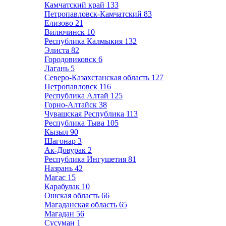
Камчатский край
133
Петропавловск-Камчатский
83
Елизово
21
Вилючинск
10
Республика Калмыкия
132
Элиста
82
Городовиковск
6
Лагань
5
Северо-Казахстанская область
127
Петропавловск
116
Республика Алтай
125
Горно-Алтайск
38
Чувашская Республика
113
Республика Тыва
105
Кызыл
90
Шагонар
3
Ак-Довурак
2
Республика Ингушетия
81
Назрань
42
Магас
15
Карабулак
10
Ошская область
66
Магаданская область
65
Магадан
56
Сусуман
1