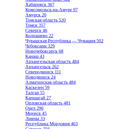
Хабаровск
367
Комсомольск-на-Амуре
97
Амурск
20
Томская область
520
Томск
357
Северск
46
Колпашево
22
Чувашская Республика — Чувашия
502
Чебоксары
329
Новочебоксарск
68
Канаш
43
Архангельская область
484
Архангельск
262
Северодвинск
111
Новодвинск
24
Алматинская область
484
Каскелен
59
Талгар
55
Капшагай
27
Орловская область
481
Орел
296
Мценск
45
Ливны
33
Республика Мордовия
463
Саранск
256