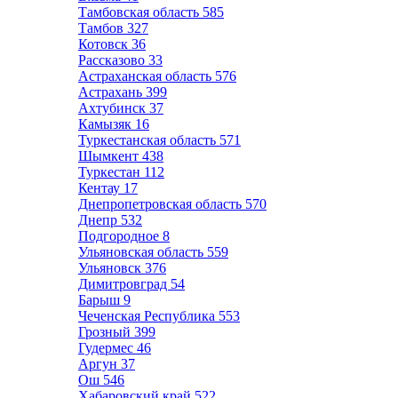
Тамбовская область
585
Тамбов
327
Котовск
36
Рассказово
33
Астраханская область
576
Астрахань
399
Ахтубинск
37
Камызяк
16
Туркестанская область
571
Шымкент
438
Туркестан
112
Кентау
17
Днепропетровская область
570
Днепр
532
Подгородное
8
Ульяновская область
559
Ульяновск
376
Димитровград
54
Барыш
9
Чеченская Республика
553
Грозный
399
Гудермес
46
Аргун
37
Ош
546
Хабаровский край
522