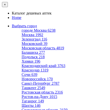
×
Каталог дешевых аптек
Home
Выбрать город
городе Москва
6238
Москва
1992
Зеленоград
116
Московский
39
Московская область
4819
Балашиха
277
Подольск
218
Химки
196
Краснодарский край
3763
Краснодар
1319
Сочи
639
Новороссийск
170
Санкт-Петербург
2787
Ташкент
2549
Ростовская область
2316
Ростов-на-Дону
1015
Таганрог
149
Шахты
146
Свердловская область
2159