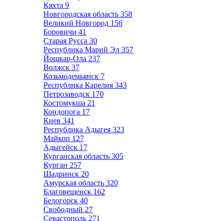
Кяхта
9
Новгородская область
358
Великий Новгород
156
Боровичи
41
Старая Русса
30
Республика Марий Эл
357
Йошкар-Ола
237
Волжск
37
Козьмодемьянск
7
Республика Карелия
343
Петрозаводск
170
Костомукша
21
Кондопога
17
Киев
341
Республика Адыгея
323
Майкоп
127
Адыгейск
17
Курганская область
305
Курган
257
Шадринск
20
Амурская область
320
Благовещенск
162
Белогорск
40
Свободный
27
Севастополь
271