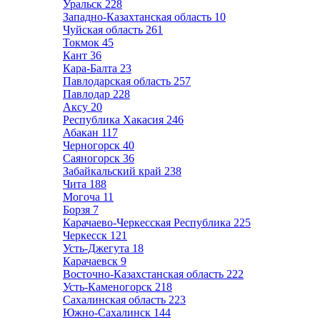
Уральск
228
Западно-Казахтанская область
10
Чуйская область
261
Токмок
45
Кант
36
Кара-Балта
23
Павлодарская область
257
Павлодар
228
Аксу
20
Республика Хакасия
246
Абакан
117
Черногорск
40
Саяногорск
36
Забайкальский край
238
Чита
188
Могоча
11
Борзя
7
Карачаево-Черкесская Республика
225
Черкесск
121
Усть-Джегута
18
Карачаевск
9
Восточно-Казахстанская область
222
Усть-Каменогорск
218
Сахалинская область
223
Южно-Сахалинск
144