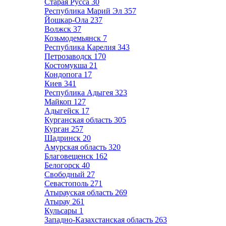
Старая Русса
30
Республика Марий Эл
357
Йошкар-Ола
237
Волжск
37
Козьмодемьянск
7
Республика Карелия
343
Петрозаводск
170
Костомукша
21
Кондопога
17
Киев
341
Республика Адыгея
323
Майкоп
127
Адыгейск
17
Курганская область
305
Курган
257
Шадринск
20
Амурская область
320
Благовещенск
162
Белогорск
40
Свободный
27
Севастополь
271
Атырауская область
269
Атырау
261
Кульсары
1
Западно-Казахстанская область
263