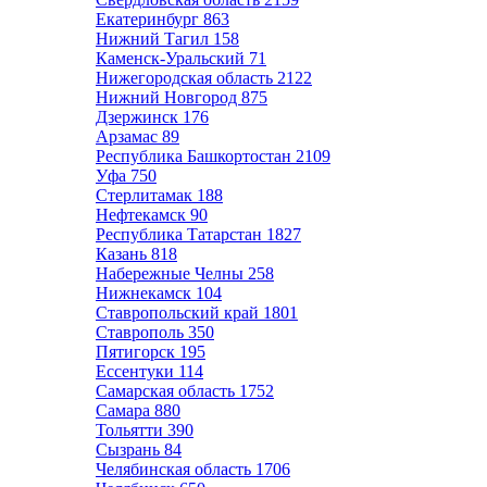
Екатеринбург
863
Нижний Тагил
158
Каменск-Уральский
71
Нижегородская область
2122
Нижний Новгород
875
Дзержинск
176
Арзамас
89
Республика Башкортостан
2109
Уфа
750
Стерлитамак
188
Нефтекамск
90
Республика Татарстан
1827
Казань
818
Набережные Челны
258
Нижнекамск
104
Ставропольский край
1801
Ставрополь
350
Пятигорск
195
Ессентуки
114
Самарская область
1752
Самара
880
Тольятти
390
Сызрань
84
Челябинская область
1706