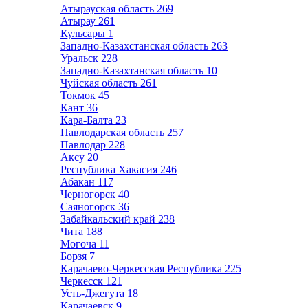
Атырауская область
269
Атырау
261
Кульсары
1
Западно-Казахстанская область
263
Уральск
228
Западно-Казахтанская область
10
Чуйская область
261
Токмок
45
Кант
36
Кара-Балта
23
Павлодарская область
257
Павлодар
228
Аксу
20
Республика Хакасия
246
Абакан
117
Черногорск
40
Саяногорск
36
Забайкальский край
238
Чита
188
Могоча
11
Борзя
7
Карачаево-Черкесская Республика
225
Черкесск
121
Усть-Джегута
18
Карачаевск
9