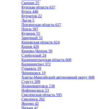
Скопин
25
Курская область
637
Курск
446
Курчатов
22
Льгов
5
Пензенская область
627
Пенза
397
Кузнецк
55
Заречный
33
Кировская область
624
Киров
426
Кирово-Чепецк
50
Слободской
24
Калининградская область
608
Калининград
372
Гурьевск
19
Черняховск
19
Ханты-Мансийский автономный округ
608
Сургут
209
Нижневартовск
138
Нефтеюганск
53
Смоленская область
595
Смоленск
262
Ярцево
42
Вязьма
41