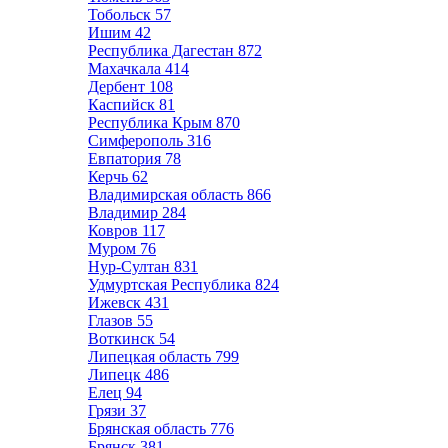
Тобольск
57
Ишим
42
Республика Дагестан
872
Махачкала
414
Дербент
108
Каспийск
81
Республика Крым
870
Симферополь
316
Евпатория
78
Керчь
62
Владимирская область
866
Владимир
284
Ковров
117
Муром
76
Нур-Султан
831
Удмуртская Республика
824
Ижевск
431
Глазов
55
Воткинск
54
Липецкая область
799
Липецк
486
Елец
94
Грязи
37
Брянская область
776
Брянск
381