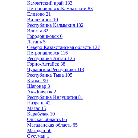
Камчатский край
133
Петропавловск-Камчатский
83
Елизово
21
Вилючинск
10
Республика Калмыкия
132
Элиста
82
Городовиковск
6
Лагань
5
Северо-Казахстанская область
127
Петропавловск
116
Республика Алтай
125
Горно-Алтайск
38
Чувашская Республика
113
Республика Тыва
105
Кызыл
90
Шагонар
3
Ак-Довурак
2
Республика Ингушетия
81
Назрань
42
Магас
15
Карабулак
10
Ошская область
66
Магаданская область
65
Магадан
56
Сусуман
1