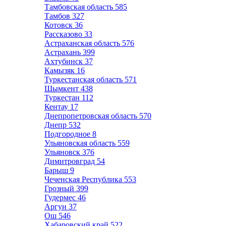
Тамбовская область
585
Тамбов
327
Котовск
36
Рассказово
33
Астраханская область
576
Астрахань
399
Ахтубинск
37
Камызяк
16
Туркестанская область
571
Шымкент
438
Туркестан
112
Кентау
17
Днепропетровская область
570
Днепр
532
Подгородное
8
Ульяновская область
559
Ульяновск
376
Димитровград
54
Барыш
9
Чеченская Республика
553
Грозный
399
Гудермес
46
Аргун
37
Ош
546
Хабаровский край
522