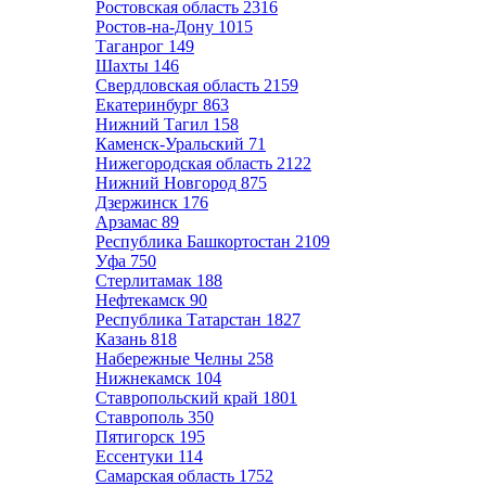
Ростовская область
2316
Ростов-на-Дону
1015
Таганрог
149
Шахты
146
Свердловская область
2159
Екатеринбург
863
Нижний Тагил
158
Каменск-Уральский
71
Нижегородская область
2122
Нижний Новгород
875
Дзержинск
176
Арзамас
89
Республика Башкортостан
2109
Уфа
750
Стерлитамак
188
Нефтекамск
90
Республика Татарстан
1827
Казань
818
Набережные Челны
258
Нижнекамск
104
Ставропольский край
1801
Ставрополь
350
Пятигорск
195
Ессентуки
114
Самарская область
1752