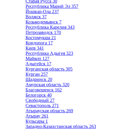
Старая Русса
30
Республика Марий Эл
357
Йошкар-Ола
237
Волжск
37
Козьмодемьянск
7
Республика Карелия
343
Петрозаводск
170
Костомукша
21
Кондопога
17
Киев
341
Республика Адыгея
323
Майкоп
127
Адыгейск
17
Курганская область
305
Курган
257
Шадринск
20
Амурская область
320
Благовещенск
162
Белогорск
40
Свободный
27
Севастополь
271
Атырауская область
269
Атырау
261
Кульсары
1
Западно-Казахстанская область
263