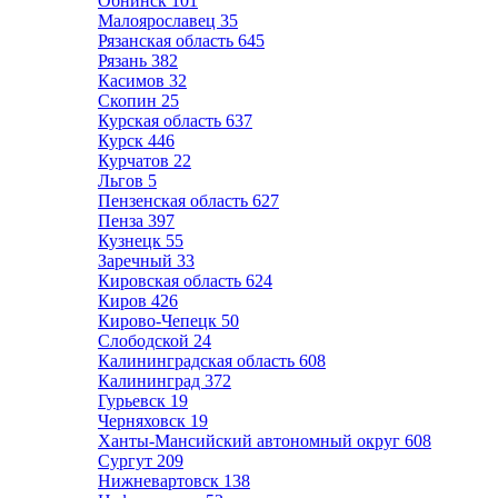
Обнинск
101
Малоярославец
35
Рязанская область
645
Рязань
382
Касимов
32
Скопин
25
Курская область
637
Курск
446
Курчатов
22
Льгов
5
Пензенская область
627
Пенза
397
Кузнецк
55
Заречный
33
Кировская область
624
Киров
426
Кирово-Чепецк
50
Слободской
24
Калининградская область
608
Калининград
372
Гурьевск
19
Черняховск
19
Ханты-Мансийский автономный округ
608
Сургут
209
Нижневартовск
138