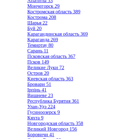
Апатиты
33
Мончегорск
29
Костромская область
389
Кострома
208
Шарья
22
Буй
20
Карагандинская область
369
Караганда
269
Темиртау
80
Сарань
11
Псковская область
367
Псков
149
Великие Луки
72
Остров
20
Киевская область
363
Бровари
51
Ірпінь
41
Вишневе
23
Республика Бурятия
361
Улан-Удэ
224
Гусиноозерск
9
Кяхта
9
Новгородская область
358
Великий Новгород
156
Боровичи
41