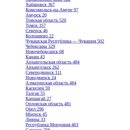
Хабаровск
367
Комсомольск-на-Амуре
97
Амурск
20
Томская область
520
Томск
357
Северск
46
Колпашево
22
Чувашская Республика — Чувашия
502
Чебоксары
329
Новочебоксарск
68
Канаш
43
Архангельская область
484
Архангельск
262
Северодвинск
111
Новодвинск
24
Алматинская область
484
Каскелен
59
Талгар
55
Капшагай
27
Орловская область
481
Орел
296
Мценск
45
Ливны
33
Республика Мордовия
463
Саранск
256