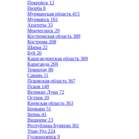
Покровск
12
Нюрба
8
Мурманская область
415
Мурманск
161
Апатиты
33
Мончегорск
29
Костромская область
389
Кострома
208
Шарья
22
Буй
20
Карагандинская область
369
Караганда
269
Темиртау
80
Сарань
11
Псковская область
367
Псков
149
Великие Луки
72
Остров
20
Киевская область
363
Бровари
51
Ірпінь
41
Вишневе
23
Республика Бурятия
361
Улан-Удэ
224
Гусиноозерск
9