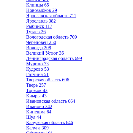
Клинцы
65
Новозыбков
29
Ярославская область
711
Ярославль
382
Рыбинск
117
Тутаев
26
Вологодская область
709
Череповец
250
Вологда
208
Великий Устюг
36
Ленинградская область
699
Мурино
73
Кудрово
53
Гатчина
51
Тверская область
696
Тверь
257
Торжок
43
Кимры
43
Ивановская область
664
Иваново
342
Кинешма
64
Шуя
44
Калужская область
646
Калуга
309