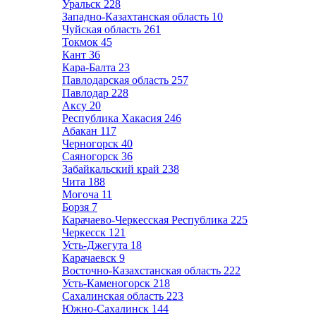
Уральск
228
Западно-Казахтанская область
10
Чуйская область
261
Токмок
45
Кант
36
Кара-Балта
23
Павлодарская область
257
Павлодар
228
Аксу
20
Республика Хакасия
246
Абакан
117
Черногорск
40
Саяногорск
36
Забайкальский край
238
Чита
188
Могоча
11
Борзя
7
Карачаево-Черкесская Республика
225
Черкесск
121
Усть-Джегута
18
Карачаевск
9
Восточно-Казахстанская область
222
Усть-Каменогорск
218
Сахалинская область
223
Южно-Сахалинск
144