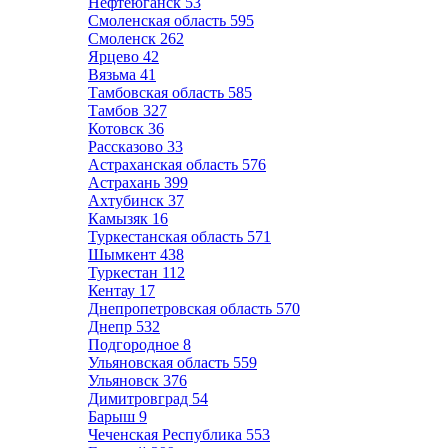
Нефтеюганск
53
Смоленская область
595
Смоленск
262
Ярцево
42
Вязьма
41
Тамбовская область
585
Тамбов
327
Котовск
36
Рассказово
33
Астраханская область
576
Астрахань
399
Ахтубинск
37
Камызяк
16
Туркестанская область
571
Шымкент
438
Туркестан
112
Кентау
17
Днепропетровская область
570
Днепр
532
Подгородное
8
Ульяновская область
559
Ульяновск
376
Димитровград
54
Барыш
9
Чеченская Республика
553