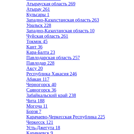
Атырауская область
269
Атырау
261
Кульсары
1
Западно-Казахстанская область
263
Уральск
228
Западно-Казахтанская область
10
Чуйская область
261
Токмок
45
Кант
36
Кара-Балта
23
Павлодарская область
257
Павлодар
228
Аксу
20
Республика Хакасия
246
Абакан
117
Черногорск
40
Саяногорск
36
Забайкальский край
238
Чита
188
Могоча
11
Борзя
7
Карачаево-Черкесская Республика
225
Черкесск
121
Усть-Джегута
18
Карачаевск
9