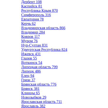
Дербент
108
Каспийск
81
Республика Крым
870
Симферополь
316
Евпатория
78
Керчь
62
Владимирская область
866
Владимир
284
Ковров
117
Муром
76
Нур-Султан
831
Удмуртская Республика
824
Ижевск
431
Глазов
55
Воткинск
54
Липецкая область
799
Липецк
486
Елец
94
Грязи
37
Брянская область
776
Брянск
381
Клинцы
65
Новозыбков
29
Ярославская область
711
Ярославль
382