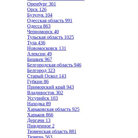
Оренбург
361
Орск
126
Бузулук
104
Одесская область
991
Одесса
863
Черноморск
40
Тульская область
1025
Тула
436
Новомосковск
131
Алексин
49
Бишкек
967
Белгородская область
946
Белгород
323
Старый Оскол
143
Губкин
86
Приморский край
943
Владивосток
302
Уссурийск
103
Находка
89
Харьковская область
925
Харьков
866
Дергачи
13
Пивденное
2
Тюменская область
881
Тюмень
563