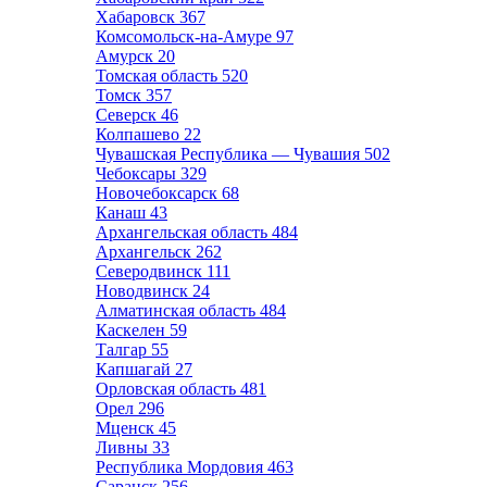
Хабаровск
367
Комсомольск-на-Амуре
97
Амурск
20
Томская область
520
Томск
357
Северск
46
Колпашево
22
Чувашская Республика — Чувашия
502
Чебоксары
329
Новочебоксарск
68
Канаш
43
Архангельская область
484
Архангельск
262
Северодвинск
111
Новодвинск
24
Алматинская область
484
Каскелен
59
Талгар
55
Капшагай
27
Орловская область
481
Орел
296
Мценск
45
Ливны
33
Республика Мордовия
463
Саранск
256