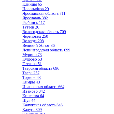
Клинцы
65
Новозыбков
29
Ярославская область
711
Ярославль
382
Рыбинск
117
Тутаев
26
Вологодская область
709
Череповец
250
Вологда
208
Великий Устюг
36
Ленинградская область
699
Мурино
73
Кудрово
53
Гатчина
51
Тверская область
696
Тверь
257
Торжок
43
Кимры
43
Ивановская область
664
Иваново
342
Кинешма
64
Шуя
44
Калужская область
646
Калуга
309