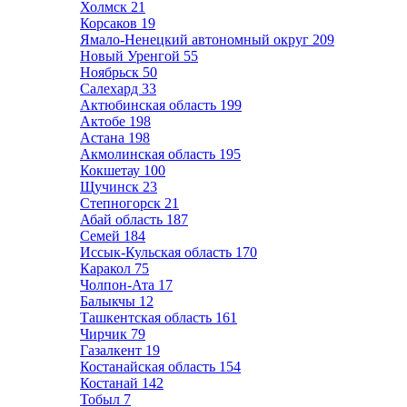
Холмск
21
Корсаков
19
Ямало-Ненецкий автономный округ
209
Новый Уренгой
55
Ноябрьск
50
Салехард
33
Актюбинская область
199
Актобе
198
Астана
198
Акмолинская область
195
Кокшетау
100
Щучинск
23
Степногорск
21
Абай область
187
Семей
184
Иссык-Кульская область
170
Каракол
75
Чолпон-Ата
17
Балыкчы
12
Ташкентская область
161
Чирчик
79
Газалкент
19
Костанайская область
154
Костанай
142
Тобыл
7