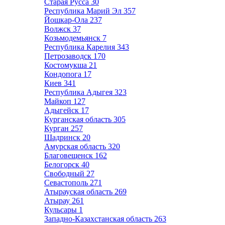
Старая Русса
30
Республика Марий Эл
357
Йошкар-Ола
237
Волжск
37
Козьмодемьянск
7
Республика Карелия
343
Петрозаводск
170
Костомукша
21
Кондопога
17
Киев
341
Республика Адыгея
323
Майкоп
127
Адыгейск
17
Курганская область
305
Курган
257
Шадринск
20
Амурская область
320
Благовещенск
162
Белогорск
40
Свободный
27
Севастополь
271
Атырауская область
269
Атырау
261
Кульсары
1
Западно-Казахстанская область
263