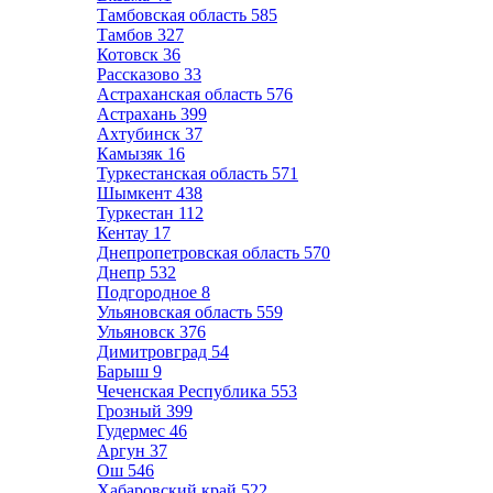
Тамбовская область
585
Тамбов
327
Котовск
36
Рассказово
33
Астраханская область
576
Астрахань
399
Ахтубинск
37
Камызяк
16
Туркестанская область
571
Шымкент
438
Туркестан
112
Кентау
17
Днепропетровская область
570
Днепр
532
Подгородное
8
Ульяновская область
559
Ульяновск
376
Димитровград
54
Барыш
9
Чеченская Республика
553
Грозный
399
Гудермес
46
Аргун
37
Ош
546
Хабаровский край
522