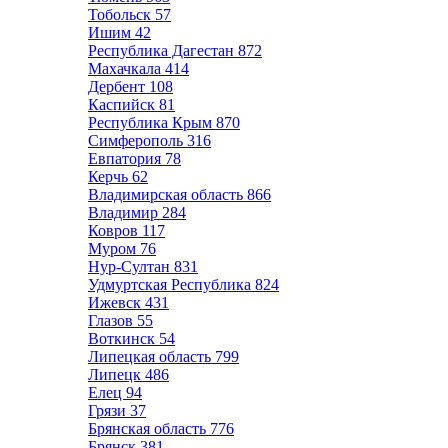
Тобольск
57
Ишим
42
Республика Дагестан
872
Махачкала
414
Дербент
108
Каспийск
81
Республика Крым
870
Симферополь
316
Евпатория
78
Керчь
62
Владимирская область
866
Владимир
284
Ковров
117
Муром
76
Нур-Султан
831
Удмуртская Республика
824
Ижевск
431
Глазов
55
Воткинск
54
Липецкая область
799
Липецк
486
Елец
94
Грязи
37
Брянская область
776
Брянск
381