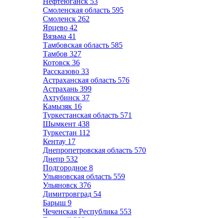
Нефтеюганск
53
Смоленская область
595
Смоленск
262
Ярцево
42
Вязьма
41
Тамбовская область
585
Тамбов
327
Котовск
36
Рассказово
33
Астраханская область
576
Астрахань
399
Ахтубинск
37
Камызяк
16
Туркестанская область
571
Шымкент
438
Туркестан
112
Кентау
17
Днепропетровская область
570
Днепр
532
Подгородное
8
Ульяновская область
559
Ульяновск
376
Димитровград
54
Барыш
9
Чеченская Республика
553