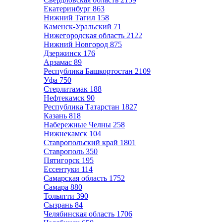
Екатеринбург
863
Нижний Тагил
158
Каменск-Уральский
71
Нижегородская область
2122
Нижний Новгород
875
Дзержинск
176
Арзамас
89
Республика Башкортостан
2109
Уфа
750
Стерлитамак
188
Нефтекамск
90
Республика Татарстан
1827
Казань
818
Набережные Челны
258
Нижнекамск
104
Ставропольский край
1801
Ставрополь
350
Пятигорск
195
Ессентуки
114
Самарская область
1752
Самара
880
Тольятти
390
Сызрань
84
Челябинская область
1706