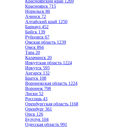
Красноярский край
1269
Красноярск
715
Норильск
86
Ачинск
72
Алтайский край
1250
Барнаул
452
Бийск
139
Рубцовск
67
Омская область
1239
Омск
894
Тара
20
Калачинск
20
Иркутская область
1224
Иркутск
595
Ангарск
132
Братск
108
Воронежская область
1224
Воронеж
798
Лиски
52
Россошь
43
Оренбургская область
1168
Оренбург
361
Орск
126
Бузулук
104
Одесская область
991