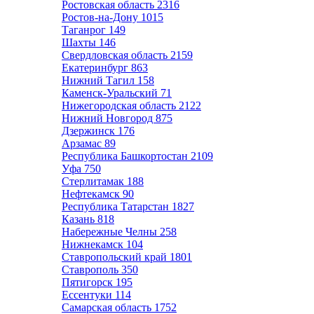
Ростовская область
2316
Ростов-на-Дону
1015
Таганрог
149
Шахты
146
Свердловская область
2159
Екатеринбург
863
Нижний Тагил
158
Каменск-Уральский
71
Нижегородская область
2122
Нижний Новгород
875
Дзержинск
176
Арзамас
89
Республика Башкортостан
2109
Уфа
750
Стерлитамак
188
Нефтекамск
90
Республика Татарстан
1827
Казань
818
Набережные Челны
258
Нижнекамск
104
Ставропольский край
1801
Ставрополь
350
Пятигорск
195
Ессентуки
114
Самарская область
1752