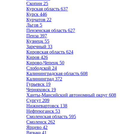
Скопин
25
Курская область
637
Курск
446
Курчатов
22
Льгов
5
Пензенская область
627
Пенза
397
Кузнецк
55
Заречный
33
Кировская область
624
Киров
426
Кирово-Чепецк
50
Слободской
24
Калининградская область
608
Калининград
372
Гурьевск
19
Черняховск
19
Ханты-Мансийский автономный округ
608
Сургут
209
Нижневартовск
138
Нефтеюганск
53
Смоленская область
595
Смоленск
262
Ярцево
42
Вязьма
41