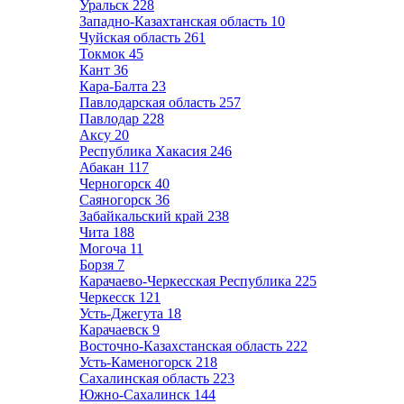
Уральск
228
Западно-Казахтанская область
10
Чуйская область
261
Токмок
45
Кант
36
Кара-Балта
23
Павлодарская область
257
Павлодар
228
Аксу
20
Республика Хакасия
246
Абакан
117
Черногорск
40
Саяногорск
36
Забайкальский край
238
Чита
188
Могоча
11
Борзя
7
Карачаево-Черкесская Республика
225
Черкесск
121
Усть-Джегута
18
Карачаевск
9
Восточно-Казахстанская область
222
Усть-Каменогорск
218
Сахалинская область
223
Южно-Сахалинск
144