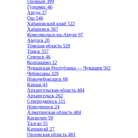
Грозный
399
Гудермес
46
Аргун
37
Ош
546
Хабаровский край
522
Хабаровск
367
Комсомольск-на-Амуре
97
Амурск
20
Томская область
520
Томск
357
Северск
46
Колпашево
22
Чувашская Республика — Чувашия
502
Чебоксары
329
Новочебоксарск
68
Канаш
43
Архангельская область
484
Архангельск
262
Северодвинск
111
Новодвинск
24
Алматинская область
484
Каскелен
59
Талгар
55
Капшагай
27
Орловская область
481