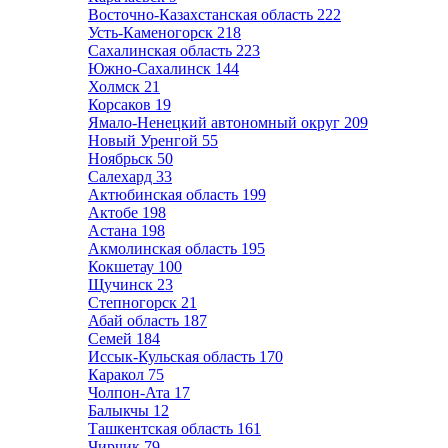
Восточно-Казахстанская область
222
Усть-Каменогорск
218
Сахалинская область
223
Южно-Сахалинск
144
Холмск
21
Корсаков
19
Ямало-Ненецкий автономный округ
209
Новый Уренгой
55
Ноябрьск
50
Салехард
33
Актюбинская область
199
Актобе
198
Астана
198
Акмолинская область
195
Кокшетау
100
Щучинск
23
Степногорск
21
Абай область
187
Семей
184
Иссык-Кульская область
170
Каракол
75
Чолпон-Ата
17
Балыкчы
12
Ташкентская область
161
Чирчик
79