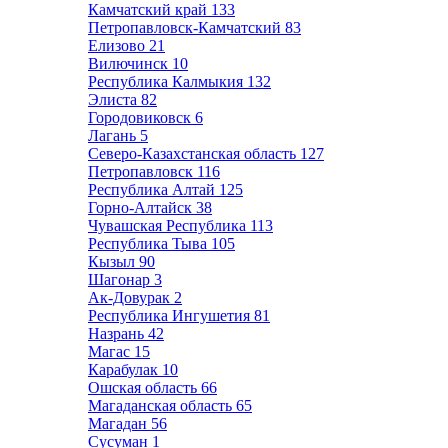
Камчатский край
133
Петропавловск-Камчатский
83
Елизово
21
Вилючинск
10
Республика Калмыкия
132
Элиста
82
Городовиковск
6
Лагань
5
Северо-Казахстанская область
127
Петропавловск
116
Республика Алтай
125
Горно-Алтайск
38
Чувашская Республика
113
Республика Тыва
105
Кызыл
90
Шагонар
3
Ак-Довурак
2
Республика Ингушетия
81
Назрань
42
Магас
15
Карабулак
10
Ошская область
66
Магаданская область
65
Магадан
56
Сусуман
1