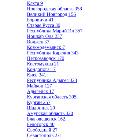
Кяхта
9
Новгородская область
358
Великий Новгород
156
Боровичи
41
Старая Русса
30
Республика Марий Эл
357
Йошкар-Ола
237
Волжск
37
Козьмодемьянск
7
Республика Карелия
343
Петрозаводск
170
Костомукша
21
Кондопога
17
Киев
341
Республика Адыгея
323
Майкоп
127
Адыгейск
17
Курганская область
305
Курган
257
Шадринск
20
Амурская область
320
Благовещенск
162
Белогорск
40
Свободный
27
Севастополь
271