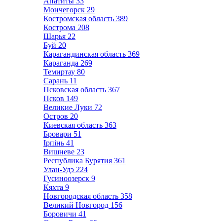
Апатиты
33
Мончегорск
29
Костромская область
389
Кострома
208
Шарья
22
Буй
20
Карагандинская область
369
Караганда
269
Темиртау
80
Сарань
11
Псковская область
367
Псков
149
Великие Луки
72
Остров
20
Киевская область
363
Бровари
51
Ірпінь
41
Вишневе
23
Республика Бурятия
361
Улан-Удэ
224
Гусиноозерск
9
Кяхта
9
Новгородская область
358
Великий Новгород
156
Боровичи
41