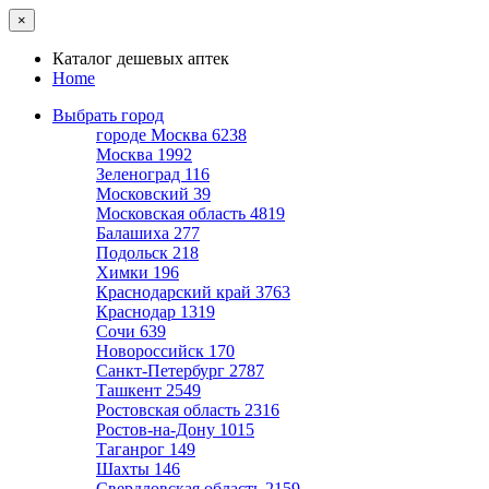
×
Каталог дешевых аптек
Home
Выбрать город
городе Москва
6238
Москва
1992
Зеленоград
116
Московский
39
Московская область
4819
Балашиха
277
Подольск
218
Химки
196
Краснодарский край
3763
Краснодар
1319
Сочи
639
Новороссийск
170
Санкт-Петербург
2787
Ташкент
2549
Ростовская область
2316
Ростов-на-Дону
1015
Таганрог
149
Шахты
146
Свердловская область
2159