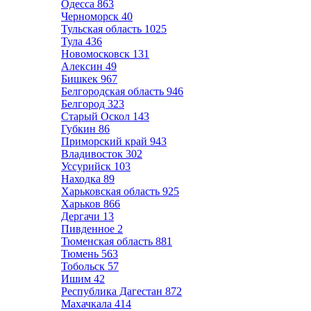
Одесса
863
Черноморск
40
Тульская область
1025
Тула
436
Новомосковск
131
Алексин
49
Бишкек
967
Белгородская область
946
Белгород
323
Старый Оскол
143
Губкин
86
Приморский край
943
Владивосток
302
Уссурийск
103
Находка
89
Харьковская область
925
Харьков
866
Дергачи
13
Пивденное
2
Тюменская область
881
Тюмень
563
Тобольск
57
Ишим
42
Республика Дагестан
872
Махачкала
414