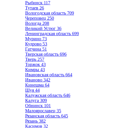
Рыбинск
117
Тутаев
26
Вологодская область
709
Череповец
250
Вологда
208
Великий Устюг
36
Ленинградская область
699
Мурино
73
Кудрово
53
Гатчина
51
Тверская область
696
Тверь
257
Торжок
43
Кимры
43
Ивановская область
664
Иваново
342
Кинешма
64
Шуя
44
Калужская область
646
Калуга
309
Обнинск
101
Малоярославец
35
Рязанская область
645
Рязань
382
Касимов
32