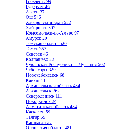
Грозный
399
Гудермес
46
Аргун
37
Ош
546
Хабаровский край
522
Хабаровск
367
Комсомольск-на-Амуре
97
Амурск
20
Томская область
520
Томск
357
Северск
46
Колпашево
22
Чувашская Республика — Чувашия
502
Чебоксары
329
Новочебоксарск
68
Канаш
43
Архангельская область
484
Архангельск
262
Северодвинск
111
Новодвинск
24
Алматинская область
484
Каскелен
59
Талгар
55
Капшагай
27
Орловская область
481