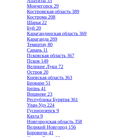
Апатиты
33
Мончегорск
29
Костромская область
389
Кострома
208
Шарья
22
Буй
20
Карагандинская область
369
Караганда
269
Темиртау
80
Сарань
11
Псковская область
367
Псков
149
Великие Луки
72
Остров
20
Киевская область
363
Бровари
51
Ірпінь
41
Вишневе
23
Республика Бурятия
361
Улан-Удэ
224
Гусиноозерск
9
Кяхта
9
Новгородская область
358
Великий Новгород
156
Боровичи
41