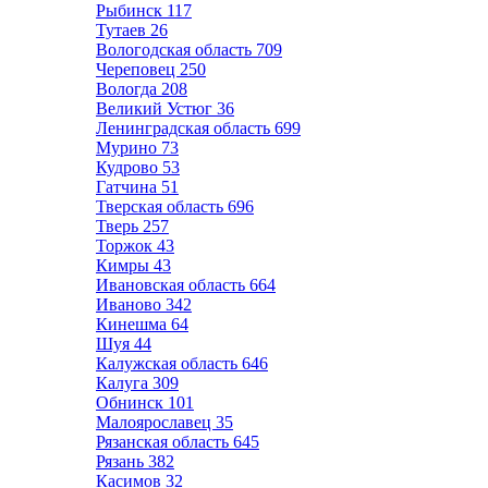
Рыбинск
117
Тутаев
26
Вологодская область
709
Череповец
250
Вологда
208
Великий Устюг
36
Ленинградская область
699
Мурино
73
Кудрово
53
Гатчина
51
Тверская область
696
Тверь
257
Торжок
43
Кимры
43
Ивановская область
664
Иваново
342
Кинешма
64
Шуя
44
Калужская область
646
Калуга
309
Обнинск
101
Малоярославец
35
Рязанская область
645
Рязань
382
Касимов
32