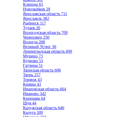
Клинцы
65
Новозыбков
29
Ярославская область
711
Ярославль
382
Рыбинск
117
Тутаев
26
Вологодская область
709
Череповец
250
Вологда
208
Великий Устюг
36
Ленинградская область
699
Мурино
73
Кудрово
53
Гатчина
51
Тверская область
696
Тверь
257
Торжок
43
Кимры
43
Ивановская область
664
Иваново
342
Кинешма
64
Шуя
44
Калужская область
646
Калуга
309