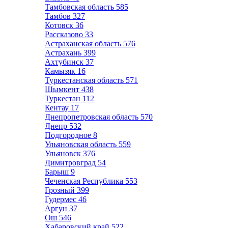
Тамбовская область
585
Тамбов
327
Котовск
36
Рассказово
33
Астраханская область
576
Астрахань
399
Ахтубинск
37
Камызяк
16
Туркестанская область
571
Шымкент
438
Туркестан
112
Кентау
17
Днепропетровская область
570
Днепр
532
Подгородное
8
Ульяновская область
559
Ульяновск
376
Димитровград
54
Барыш
9
Чеченская Республика
553
Грозный
399
Гудермес
46
Аргун
37
Ош
546
Хабаровский край
522