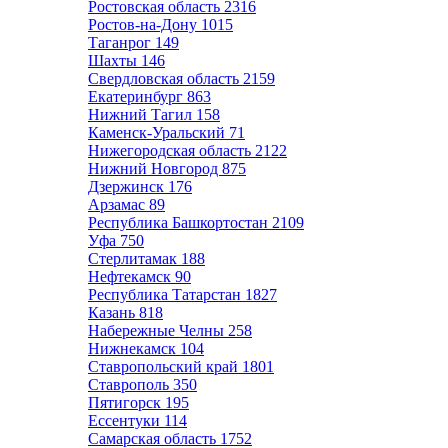
Ростовская область
2316
Ростов-на-Дону
1015
Таганрог
149
Шахты
146
Свердловская область
2159
Екатеринбург
863
Нижний Тагил
158
Каменск-Уральский
71
Нижегородская область
2122
Нижний Новгород
875
Дзержинск
176
Арзамас
89
Республика Башкортостан
2109
Уфа
750
Стерлитамак
188
Нефтекамск
90
Республика Татарстан
1827
Казань
818
Набережные Челны
258
Нижнекамск
104
Ставропольский край
1801
Ставрополь
350
Пятигорск
195
Ессентуки
114
Самарская область
1752