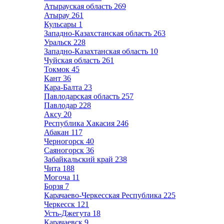
Атырауская область
269
Атырау
261
Кульсары
1
Западно-Казахстанская область
263
Уральск
228
Западно-Казахтанская область
10
Чуйская область
261
Токмок
45
Кант
36
Кара-Балта
23
Павлодарская область
257
Павлодар
228
Аксу
20
Республика Хакасия
246
Абакан
117
Черногорск
40
Саяногорск
36
Забайкальский край
238
Чита
188
Могоча
11
Борзя
7
Карачаево-Черкесская Республика
225
Черкесск
121
Усть-Джегута
18
Карачаевск
9