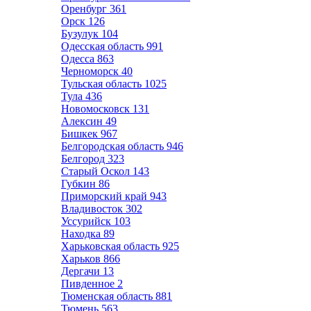
Оренбург
361
Орск
126
Бузулук
104
Одесская область
991
Одесса
863
Черноморск
40
Тульская область
1025
Тула
436
Новомосковск
131
Алексин
49
Бишкек
967
Белгородская область
946
Белгород
323
Старый Оскол
143
Губкин
86
Приморский край
943
Владивосток
302
Уссурийск
103
Находка
89
Харьковская область
925
Харьков
866
Дергачи
13
Пивденное
2
Тюменская область
881
Тюмень
563