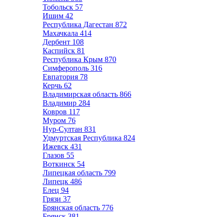
Тобольск
57
Ишим
42
Республика Дагестан
872
Махачкала
414
Дербент
108
Каспийск
81
Республика Крым
870
Симферополь
316
Евпатория
78
Керчь
62
Владимирская область
866
Владимир
284
Ковров
117
Муром
76
Нур-Султан
831
Удмуртская Республика
824
Ижевск
431
Глазов
55
Воткинск
54
Липецкая область
799
Липецк
486
Елец
94
Грязи
37
Брянская область
776
Брянск
381