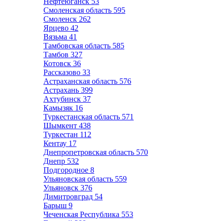
Нефтеюганск
53
Смоленская область
595
Смоленск
262
Ярцево
42
Вязьма
41
Тамбовская область
585
Тамбов
327
Котовск
36
Рассказово
33
Астраханская область
576
Астрахань
399
Ахтубинск
37
Камызяк
16
Туркестанская область
571
Шымкент
438
Туркестан
112
Кентау
17
Днепропетровская область
570
Днепр
532
Подгородное
8
Ульяновская область
559
Ульяновск
376
Димитровград
54
Барыш
9
Чеченская Республика
553