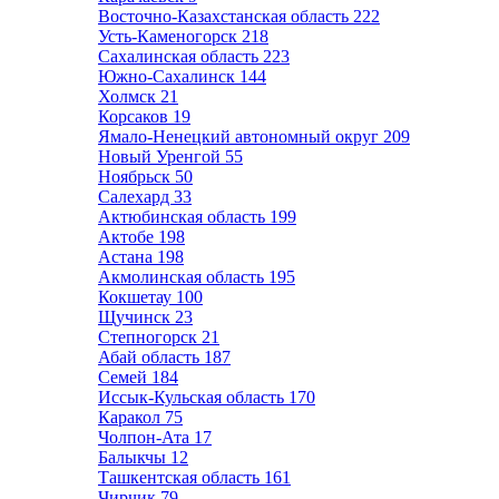
Восточно-Казахстанская область
222
Усть-Каменогорск
218
Сахалинская область
223
Южно-Сахалинск
144
Холмск
21
Корсаков
19
Ямало-Ненецкий автономный округ
209
Новый Уренгой
55
Ноябрьск
50
Салехард
33
Актюбинская область
199
Актобе
198
Астана
198
Акмолинская область
195
Кокшетау
100
Щучинск
23
Степногорск
21
Абай область
187
Семей
184
Иссык-Кульская область
170
Каракол
75
Чолпон-Ата
17
Балыкчы
12
Ташкентская область
161
Чирчик
79