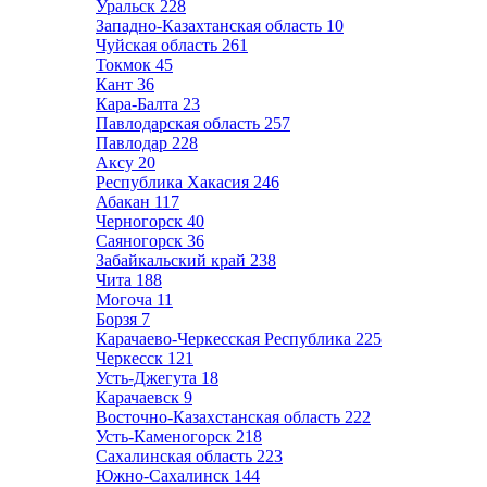
Уральск
228
Западно-Казахтанская область
10
Чуйская область
261
Токмок
45
Кант
36
Кара-Балта
23
Павлодарская область
257
Павлодар
228
Аксу
20
Республика Хакасия
246
Абакан
117
Черногорск
40
Саяногорск
36
Забайкальский край
238
Чита
188
Могоча
11
Борзя
7
Карачаево-Черкесская Республика
225
Черкесск
121
Усть-Джегута
18
Карачаевск
9
Восточно-Казахстанская область
222
Усть-Каменогорск
218
Сахалинская область
223
Южно-Сахалинск
144