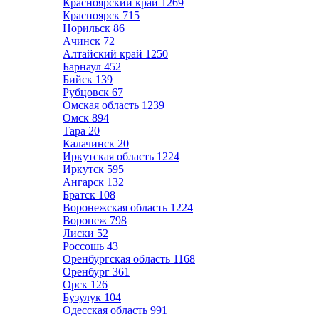
Красноярский край
1269
Красноярск
715
Норильск
86
Ачинск
72
Алтайский край
1250
Барнаул
452
Бийск
139
Рубцовск
67
Омская область
1239
Омск
894
Тара
20
Калачинск
20
Иркутская область
1224
Иркутск
595
Ангарск
132
Братск
108
Воронежская область
1224
Воронеж
798
Лиски
52
Россошь
43
Оренбургская область
1168
Оренбург
361
Орск
126
Бузулук
104
Одесская область
991