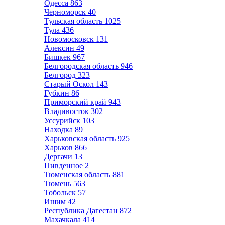
Одесса
863
Черноморск
40
Тульская область
1025
Тула
436
Новомосковск
131
Алексин
49
Бишкек
967
Белгородская область
946
Белгород
323
Старый Оскол
143
Губкин
86
Приморский край
943
Владивосток
302
Уссурийск
103
Находка
89
Харьковская область
925
Харьков
866
Дергачи
13
Пивденное
2
Тюменская область
881
Тюмень
563
Тобольск
57
Ишим
42
Республика Дагестан
872
Махачкала
414