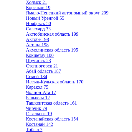
Холмск
21
Корсаков
19
Ямало-Ненецкий автономный округ
209
Новый Уренгой
55
Ноябрьск
50
Салехард
33
Актюбинская область
199
Актобе
198
Астана
198
Акмолинская область
195
Кокшетау
100
Щучинск
23
Степногорск
21
Абай область
187
Семей
184
Иссык-Кульская область
170
Каракол
75
Чолпон-Ата
17
Балыкчы
12
Ташкентская область
161
Чирчик
79
Газалкент
19
Костанайская область
154
Костанай
142
Тобыл
7