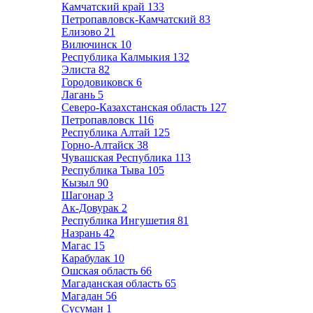
Камчатский край
133
Петропавловск-Камчатский
83
Елизово
21
Вилючинск
10
Республика Калмыкия
132
Элиста
82
Городовиковск
6
Лагань
5
Северо-Казахстанская область
127
Петропавловск
116
Республика Алтай
125
Горно-Алтайск
38
Чувашская Республика
113
Республика Тыва
105
Кызыл
90
Шагонар
3
Ак-Довурак
2
Республика Ингушетия
81
Назрань
42
Магас
15
Карабулак
10
Ошская область
66
Магаданская область
65
Магадан
56
Сусуман
1