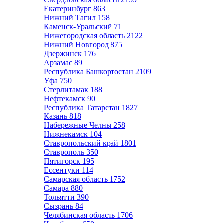
Екатеринбург
863
Нижний Тагил
158
Каменск-Уральский
71
Нижегородская область
2122
Нижний Новгород
875
Дзержинск
176
Арзамас
89
Республика Башкортостан
2109
Уфа
750
Стерлитамак
188
Нефтекамск
90
Республика Татарстан
1827
Казань
818
Набережные Челны
258
Нижнекамск
104
Ставропольский край
1801
Ставрополь
350
Пятигорск
195
Ессентуки
114
Самарская область
1752
Самара
880
Тольятти
390
Сызрань
84
Челябинская область
1706