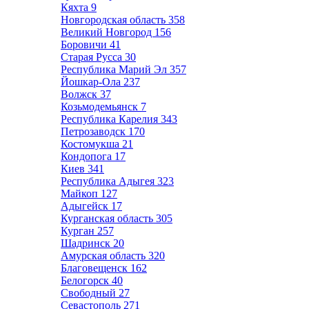
Кяхта
9
Новгородская область
358
Великий Новгород
156
Боровичи
41
Старая Русса
30
Республика Марий Эл
357
Йошкар-Ола
237
Волжск
37
Козьмодемьянск
7
Республика Карелия
343
Петрозаводск
170
Костомукша
21
Кондопога
17
Киев
341
Республика Адыгея
323
Майкоп
127
Адыгейск
17
Курганская область
305
Курган
257
Шадринск
20
Амурская область
320
Благовещенск
162
Белогорск
40
Свободный
27
Севастополь
271