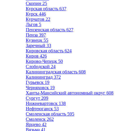
Скопин
25
Курская область
637
Курск
446
Курчатов
22
Льгов
5
Пензенская область
627
Пенза
397
Кузнецк
55
Заречный
33
Кировская область
624
Киров
426
Кирово-Чепецк
50
Слободской
24
Калининградская область
608
Калининград
372
Гурьевск
19
Черняховск
19
Ханты-Мансийский автономный округ
608
Сургут
209
Нижневартовск
138
Нефтеюганск
53
Смоленская область
595
Смоленск
262
Ярцево
42
Вязьма
41