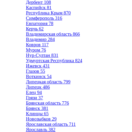
Дербент
108
Каспийск
81
Республика Крым
870
Симферополь
316
Евпатория
78
Керчь
62
Владимирская область
866
Владимир
284
Ковров
117
Муром
76
Нур-Султан
831
Удмуртская Республика
824
Ижевск
431
Глазов
55
Воткинск
54
Липецкая область
799
Липецк
486
Елец
94
Грязи
37
Брянская область
776
Брянск
381
Клинцы
65
Новозыбков
29
Ярославская область
711
Ярославль
382