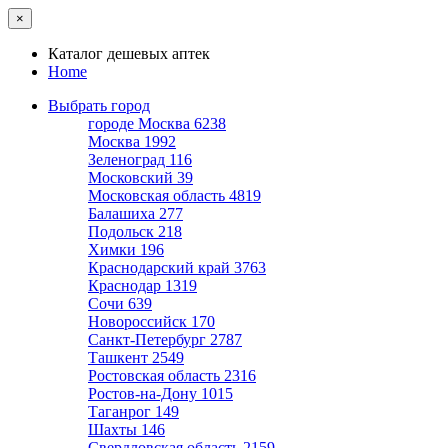
×
Каталог дешевых аптек
Home
Выбрать город
городе Москва
6238
Москва
1992
Зеленоград
116
Московский
39
Московская область
4819
Балашиха
277
Подольск
218
Химки
196
Краснодарский край
3763
Краснодар
1319
Сочи
639
Новороссийск
170
Санкт-Петербург
2787
Ташкент
2549
Ростовская область
2316
Ростов-на-Дону
1015
Таганрог
149
Шахты
146
Свердловская область
2159