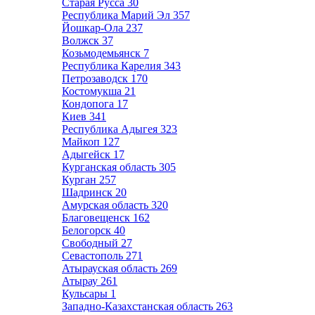
Старая Русса
30
Республика Марий Эл
357
Йошкар-Ола
237
Волжск
37
Козьмодемьянск
7
Республика Карелия
343
Петрозаводск
170
Костомукша
21
Кондопога
17
Киев
341
Республика Адыгея
323
Майкоп
127
Адыгейск
17
Курганская область
305
Курган
257
Шадринск
20
Амурская область
320
Благовещенск
162
Белогорск
40
Свободный
27
Севастополь
271
Атырауская область
269
Атырау
261
Кульсары
1
Западно-Казахстанская область
263