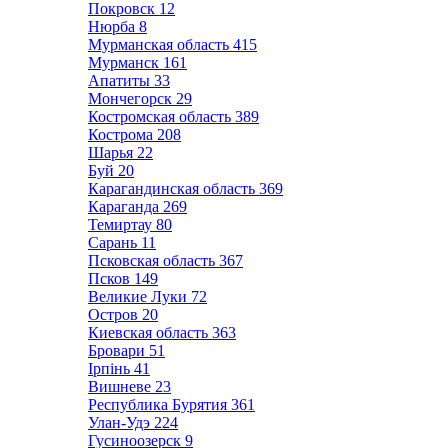
Покровск
12
Нюрба
8
Мурманская область
415
Мурманск
161
Апатиты
33
Мончегорск
29
Костромская область
389
Кострома
208
Шарья
22
Буй
20
Карагандинская область
369
Караганда
269
Темиртау
80
Сарань
11
Псковская область
367
Псков
149
Великие Луки
72
Остров
20
Киевская область
363
Бровари
51
Ірпінь
41
Вишневе
23
Республика Бурятия
361
Улан-Удэ
224
Гусиноозерск
9