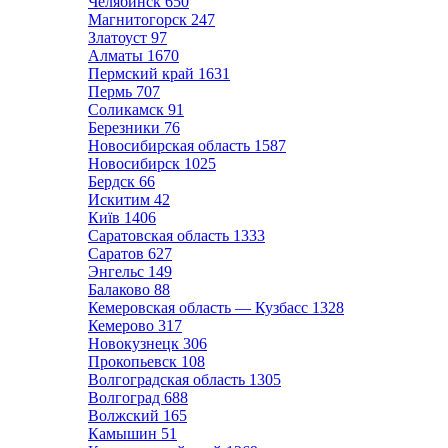
Челябинск
650
Магнитогорск
247
Златоуст
97
Алматы
1670
Пермский край
1631
Пермь
707
Соликамск
91
Березники
76
Новосибирская область
1587
Новосибирск
1025
Бердск
66
Искитим
42
Київ
1406
Саратовская область
1333
Саратов
627
Энгельс
149
Балаково
88
Кемеровская область — Кузбасс
1328
Кемерово
317
Новокузнецк
306
Прокопьевск
108
Волгоградская область
1305
Волгоград
688
Волжский
165
Камышин
51