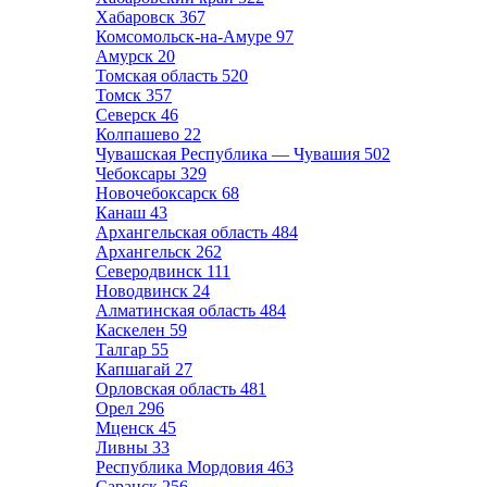
Хабаровск
367
Комсомольск-на-Амуре
97
Амурск
20
Томская область
520
Томск
357
Северск
46
Колпашево
22
Чувашская Республика — Чувашия
502
Чебоксары
329
Новочебоксарск
68
Канаш
43
Архангельская область
484
Архангельск
262
Северодвинск
111
Новодвинск
24
Алматинская область
484
Каскелен
59
Талгар
55
Капшагай
27
Орловская область
481
Орел
296
Мценск
45
Ливны
33
Республика Мордовия
463
Саранск
256