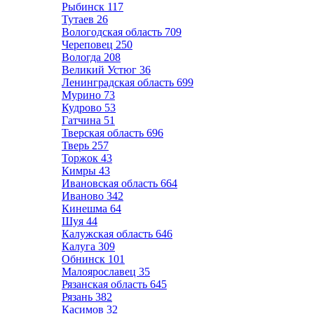
Рыбинск
117
Тутаев
26
Вологодская область
709
Череповец
250
Вологда
208
Великий Устюг
36
Ленинградская область
699
Мурино
73
Кудрово
53
Гатчина
51
Тверская область
696
Тверь
257
Торжок
43
Кимры
43
Ивановская область
664
Иваново
342
Кинешма
64
Шуя
44
Калужская область
646
Калуга
309
Обнинск
101
Малоярославец
35
Рязанская область
645
Рязань
382
Касимов
32