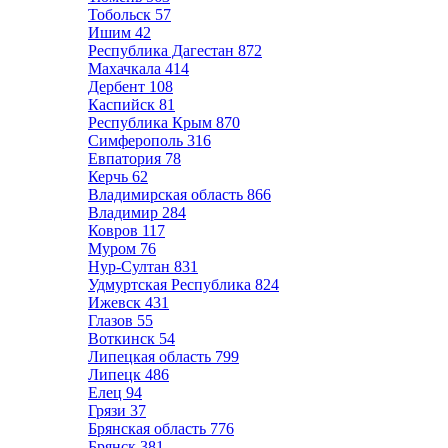
Тобольск
57
Ишим
42
Республика Дагестан
872
Махачкала
414
Дербент
108
Каспийск
81
Республика Крым
870
Симферополь
316
Евпатория
78
Керчь
62
Владимирская область
866
Владимир
284
Ковров
117
Муром
76
Нур-Султан
831
Удмуртская Республика
824
Ижевск
431
Глазов
55
Воткинск
54
Липецкая область
799
Липецк
486
Елец
94
Грязи
37
Брянская область
776
Брянск
381