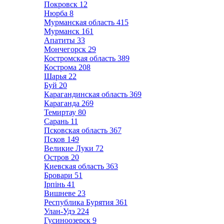
Покровск
12
Нюрба
8
Мурманская область
415
Мурманск
161
Апатиты
33
Мончегорск
29
Костромская область
389
Кострома
208
Шарья
22
Буй
20
Карагандинская область
369
Караганда
269
Темиртау
80
Сарань
11
Псковская область
367
Псков
149
Великие Луки
72
Остров
20
Киевская область
363
Бровари
51
Ірпінь
41
Вишневе
23
Республика Бурятия
361
Улан-Удэ
224
Гусиноозерск
9