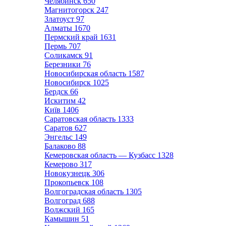
Челябинск
650
Магнитогорск
247
Златоуст
97
Алматы
1670
Пермский край
1631
Пермь
707
Соликамск
91
Березники
76
Новосибирская область
1587
Новосибирск
1025
Бердск
66
Искитим
42
Київ
1406
Саратовская область
1333
Саратов
627
Энгельс
149
Балаково
88
Кемеровская область — Кузбасс
1328
Кемерово
317
Новокузнецк
306
Прокопьевск
108
Волгоградская область
1305
Волгоград
688
Волжский
165
Камышин
51