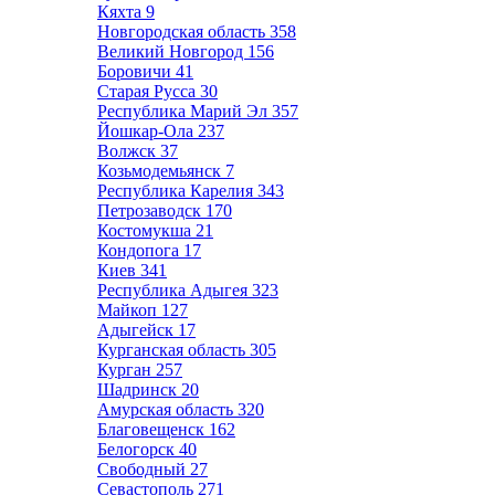
Кяхта
9
Новгородская область
358
Великий Новгород
156
Боровичи
41
Старая Русса
30
Республика Марий Эл
357
Йошкар-Ола
237
Волжск
37
Козьмодемьянск
7
Республика Карелия
343
Петрозаводск
170
Костомукша
21
Кондопога
17
Киев
341
Республика Адыгея
323
Майкоп
127
Адыгейск
17
Курганская область
305
Курган
257
Шадринск
20
Амурская область
320
Благовещенск
162
Белогорск
40
Свободный
27
Севастополь
271