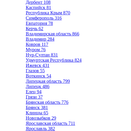
Дербент
108
Каспийск
81
Республика Крым
870
Симферополь
316
Евпатория
78
Керчь
62
Владимирская область
866
Владимир
284
Ковров
117
Муром
76
Нур-Султан
831
Удмуртская Республика
824
Ижевск
431
Глазов
55
Воткинск
54
Липецкая область
799
Липецк
486
Елец
94
Грязи
37
Брянская область
776
Брянск
381
Клинцы
65
Новозыбков
29
Ярославская область
711
Ярославль
382