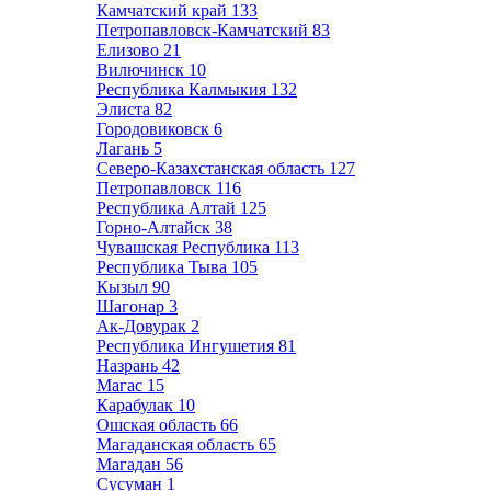
Камчатский край
133
Петропавловск-Камчатский
83
Елизово
21
Вилючинск
10
Республика Калмыкия
132
Элиста
82
Городовиковск
6
Лагань
5
Северо-Казахстанская область
127
Петропавловск
116
Республика Алтай
125
Горно-Алтайск
38
Чувашская Республика
113
Республика Тыва
105
Кызыл
90
Шагонар
3
Ак-Довурак
2
Республика Ингушетия
81
Назрань
42
Магас
15
Карабулак
10
Ошская область
66
Магаданская область
65
Магадан
56
Сусуман
1