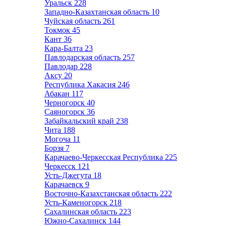
Уральск
228
Западно-Казахтанская область
10
Чуйская область
261
Токмок
45
Кант
36
Кара-Балта
23
Павлодарская область
257
Павлодар
228
Аксу
20
Республика Хакасия
246
Абакан
117
Черногорск
40
Саяногорск
36
Забайкальский край
238
Чита
188
Могоча
11
Борзя
7
Карачаево-Черкесская Республика
225
Черкесск
121
Усть-Джегута
18
Карачаевск
9
Восточно-Казахстанская область
222
Усть-Каменогорск
218
Сахалинская область
223
Южно-Сахалинск
144