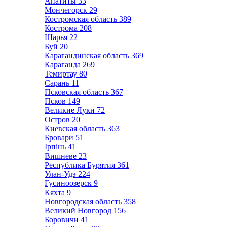
Апатиты
33
Мончегорск
29
Костромская область
389
Кострома
208
Шарья
22
Буй
20
Карагандинская область
369
Караганда
269
Темиртау
80
Сарань
11
Псковская область
367
Псков
149
Великие Луки
72
Остров
20
Киевская область
363
Бровари
51
Ірпінь
41
Вишневе
23
Республика Бурятия
361
Улан-Удэ
224
Гусиноозерск
9
Кяхта
9
Новгородская область
358
Великий Новгород
156
Боровичи
41