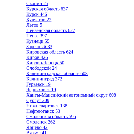
Скопин
25
Курская область
637
Курск
446
Курчатов
22
Льгов
5
Пензенская область
627
Пенза
397
Кузнецк
55
Заречный
33
Кировская область
624
Киров
426
Кирово-Чепецк
50
Слободской
24
Калининградская область
608
Калининград
372
Гурьевск
19
Черняховск
19
Ханты-Мансийский автономный округ
608
Сургут
209
Нижневартовск
138
Нефтеюганск
53
Смоленская область
595
Смоленск
262
Ярцево
42
Вязьма
41