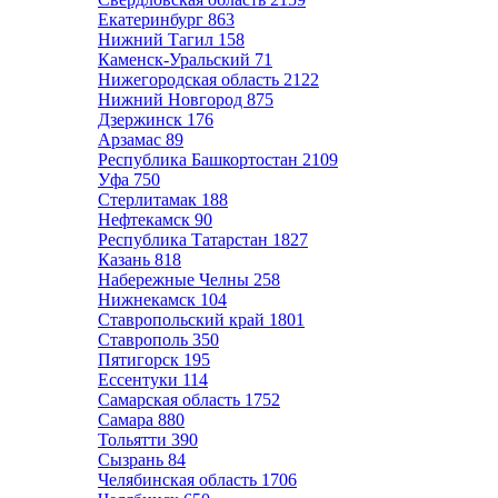
Екатеринбург
863
Нижний Тагил
158
Каменск-Уральский
71
Нижегородская область
2122
Нижний Новгород
875
Дзержинск
176
Арзамас
89
Республика Башкортостан
2109
Уфа
750
Стерлитамак
188
Нефтекамск
90
Республика Татарстан
1827
Казань
818
Набережные Челны
258
Нижнекамск
104
Ставропольский край
1801
Ставрополь
350
Пятигорск
195
Ессентуки
114
Самарская область
1752
Самара
880
Тольятти
390
Сызрань
84
Челябинская область
1706