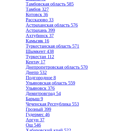
Тамбовская область
585
Тамбов
327
Котовск
36
Рассказово
33
Астраханская область
576
Астрахань
399
Ахтубинск
37
Камызяк
16
Туркестанская область
571
Шымкент
438
Туркестан
112
Кентау
17
Днепропетровская область
570
Днепр
532
Подгородное
8
Ульяновская область
559
Ульяновск
376
Димитровград
54
Барыш
9
Чеченская Республика
553
Грозный
399
Гудермес
46
Аргун
37
Ош
546
Хабаровский край
522