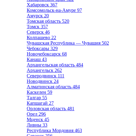
Хабаровск
367
Комсомольск-на-Амуре
97
Амурск
20
Томская область
520
Томск
357
Северск
46
Колпашево
22
Чувашская Республика — Чувашия
502
Чебоксары
329
Новочебоксарск
68
Канаш
43
Архангельская область
484
Архангельск
262
Северодвинск
111
Новодвинск
24
Алматинская область
484
Каскелен
59
Талгар
55
Капшагай
27
Орловская область
481
Орел
296
Мценск
45
Ливны
33
Республика Мордовия
463
Саранск
256