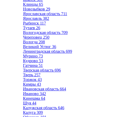
Клинцы
65
Новозыбков
29
Ярославская область
711
Ярославль
382
Рыбинск
117
Тутаев
26
Вологодская область
709
Череповец
250
Вологда
208
Великий Устюг
36
Ленинградская область
699
Мурино
73
Кудрово
53
Гатчина
51
Тверская область
696
Тверь
257
Торжок
43
Кимры
43
Ивановская область
664
Иваново
342
Кинешма
64
Шуя
44
Калужская область
646
Калуга
309