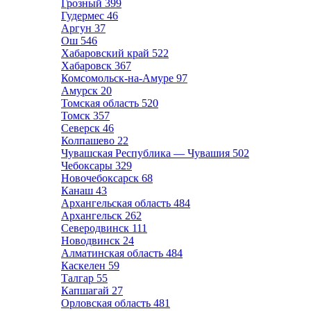
Грозный
399
Гудермес
46
Аргун
37
Ош
546
Хабаровский край
522
Хабаровск
367
Комсомольск-на-Амуре
97
Амурск
20
Томская область
520
Томск
357
Северск
46
Колпашево
22
Чувашская Республика — Чувашия
502
Чебоксары
329
Новочебоксарск
68
Канаш
43
Архангельская область
484
Архангельск
262
Северодвинск
111
Новодвинск
24
Алматинская область
484
Каскелен
59
Талгар
55
Капшагай
27
Орловская область
481