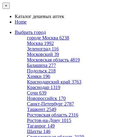
×
Каталог дешевых аптек
Home
Выбрать город
городе Москва
6238
Москва
1992
Зеленоград
116
Московский
39
Московская область
4819
Балашиха
277
Подольск
218
Химки
196
Краснодарский край
3763
Краснодар
1319
Сочи
639
Новороссийск
170
Санкт-Петербург
2787
Ташкент
2549
Ростовская область
2316
Ростов-на-Дону
1015
Таганрог
149
Шахты
146
Свердловская область
2159