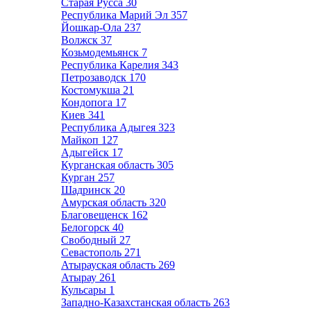
Старая Русса
30
Республика Марий Эл
357
Йошкар-Ола
237
Волжск
37
Козьмодемьянск
7
Республика Карелия
343
Петрозаводск
170
Костомукша
21
Кондопога
17
Киев
341
Республика Адыгея
323
Майкоп
127
Адыгейск
17
Курганская область
305
Курган
257
Шадринск
20
Амурская область
320
Благовещенск
162
Белогорск
40
Свободный
27
Севастополь
271
Атырауская область
269
Атырау
261
Кульсары
1
Западно-Казахстанская область
263