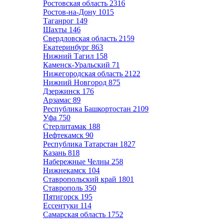
Ростовская область
2316
Ростов-на-Дону
1015
Таганрог
149
Шахты
146
Свердловская область
2159
Екатеринбург
863
Нижний Тагил
158
Каменск-Уральский
71
Нижегородская область
2122
Нижний Новгород
875
Дзержинск
176
Арзамас
89
Республика Башкортостан
2109
Уфа
750
Стерлитамак
188
Нефтекамск
90
Республика Татарстан
1827
Казань
818
Набережные Челны
258
Нижнекамск
104
Ставропольский край
1801
Ставрополь
350
Пятигорск
195
Ессентуки
114
Самарская область
1752