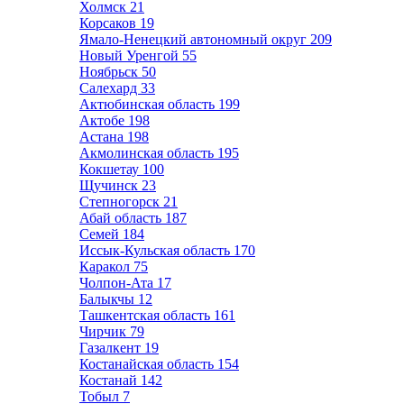
Холмск
21
Корсаков
19
Ямало-Ненецкий автономный округ
209
Новый Уренгой
55
Ноябрьск
50
Салехард
33
Актюбинская область
199
Актобе
198
Астана
198
Акмолинская область
195
Кокшетау
100
Щучинск
23
Степногорск
21
Абай область
187
Семей
184
Иссык-Кульская область
170
Каракол
75
Чолпон-Ата
17
Балыкчы
12
Ташкентская область
161
Чирчик
79
Газалкент
19
Костанайская область
154
Костанай
142
Тобыл
7