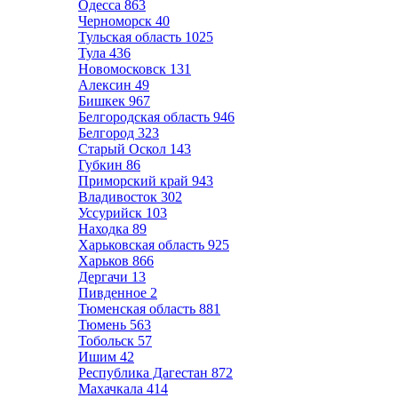
Одесса
863
Черноморск
40
Тульская область
1025
Тула
436
Новомосковск
131
Алексин
49
Бишкек
967
Белгородская область
946
Белгород
323
Старый Оскол
143
Губкин
86
Приморский край
943
Владивосток
302
Уссурийск
103
Находка
89
Харьковская область
925
Харьков
866
Дергачи
13
Пивденное
2
Тюменская область
881
Тюмень
563
Тобольск
57
Ишим
42
Республика Дагестан
872
Махачкала
414