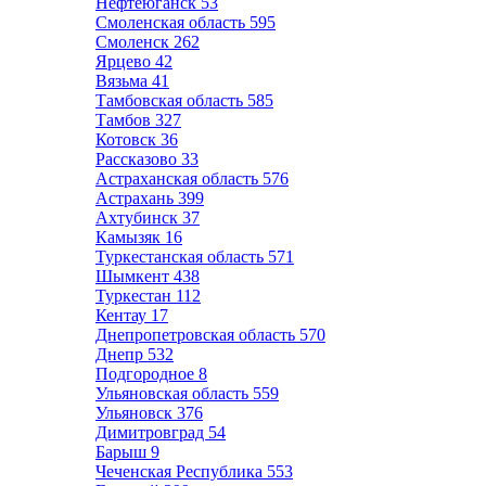
Нефтеюганск
53
Смоленская область
595
Смоленск
262
Ярцево
42
Вязьма
41
Тамбовская область
585
Тамбов
327
Котовск
36
Рассказово
33
Астраханская область
576
Астрахань
399
Ахтубинск
37
Камызяк
16
Туркестанская область
571
Шымкент
438
Туркестан
112
Кентау
17
Днепропетровская область
570
Днепр
532
Подгородное
8
Ульяновская область
559
Ульяновск
376
Димитровград
54
Барыш
9
Чеченская Республика
553