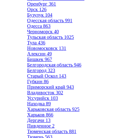
Оренбург
361
Орск
126
Бузулук
104
Одесская область
991
Одесса
863
Черноморск
40
Тульская область
1025
Тула
436
Новомосковск
131
Алексин
49
Бишкек
967
Белгородская область
946
Белгород
323
Старый Оскол
143
Губкин
86
Приморский край
943
Владивосток
302
Уссурийск
103
Находка
89
Харьковская область
925
Харьков
866
Дергачи
13
Пивденное
2
Тюменская область
881
Тюмень
563