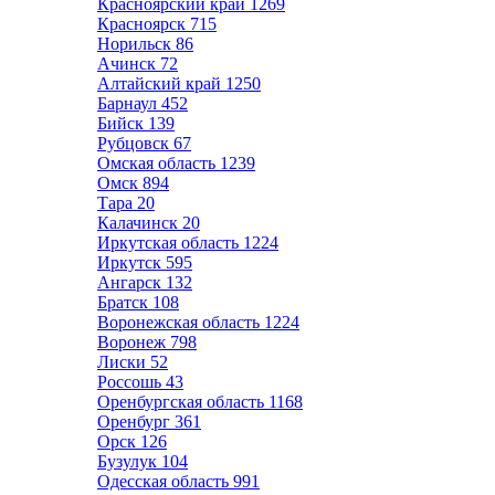
Красноярский край
1269
Красноярск
715
Норильск
86
Ачинск
72
Алтайский край
1250
Барнаул
452
Бийск
139
Рубцовск
67
Омская область
1239
Омск
894
Тара
20
Калачинск
20
Иркутская область
1224
Иркутск
595
Ангарск
132
Братск
108
Воронежская область
1224
Воронеж
798
Лиски
52
Россошь
43
Оренбургская область
1168
Оренбург
361
Орск
126
Бузулук
104
Одесская область
991