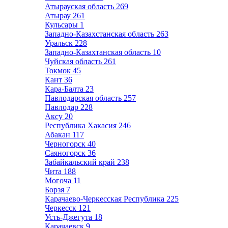
Атырауская область
269
Атырау
261
Кульсары
1
Западно-Казахстанская область
263
Уральск
228
Западно-Казахтанская область
10
Чуйская область
261
Токмок
45
Кант
36
Кара-Балта
23
Павлодарская область
257
Павлодар
228
Аксу
20
Республика Хакасия
246
Абакан
117
Черногорск
40
Саяногорск
36
Забайкальский край
238
Чита
188
Могоча
11
Борзя
7
Карачаево-Черкесская Республика
225
Черкесск
121
Усть-Джегута
18
Карачаевск
9