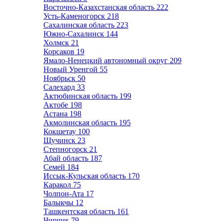
Восточно-Казахстанская область
222
Усть-Каменогорск
218
Сахалинская область
223
Южно-Сахалинск
144
Холмск
21
Корсаков
19
Ямало-Ненецкий автономный округ
209
Новый Уренгой
55
Ноябрьск
50
Салехард
33
Актюбинская область
199
Актобе
198
Астана
198
Акмолинская область
195
Кокшетау
100
Щучинск
23
Степногорск
21
Абай область
187
Семей
184
Иссык-Кульская область
170
Каракол
75
Чолпон-Ата
17
Балыкчы
12
Ташкентская область
161
Чирчик
79