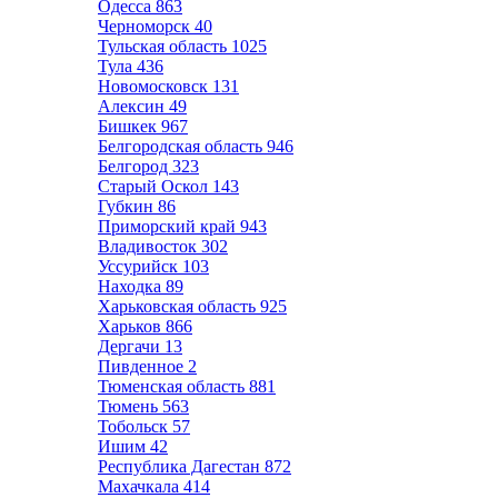
Одесса
863
Черноморск
40
Тульская область
1025
Тула
436
Новомосковск
131
Алексин
49
Бишкек
967
Белгородская область
946
Белгород
323
Старый Оскол
143
Губкин
86
Приморский край
943
Владивосток
302
Уссурийск
103
Находка
89
Харьковская область
925
Харьков
866
Дергачи
13
Пивденное
2
Тюменская область
881
Тюмень
563
Тобольск
57
Ишим
42
Республика Дагестан
872
Махачкала
414