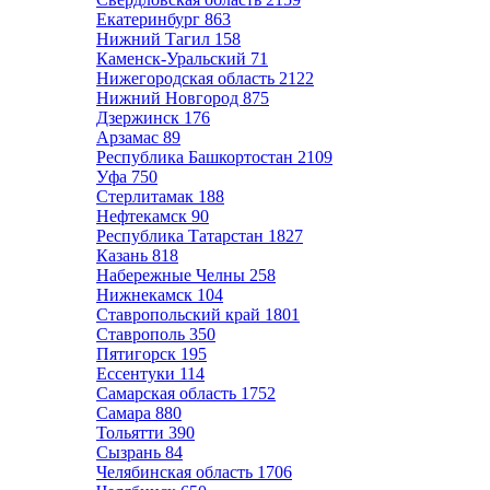
Екатеринбург
863
Нижний Тагил
158
Каменск-Уральский
71
Нижегородская область
2122
Нижний Новгород
875
Дзержинск
176
Арзамас
89
Республика Башкортостан
2109
Уфа
750
Стерлитамак
188
Нефтекамск
90
Республика Татарстан
1827
Казань
818
Набережные Челны
258
Нижнекамск
104
Ставропольский край
1801
Ставрополь
350
Пятигорск
195
Ессентуки
114
Самарская область
1752
Самара
880
Тольятти
390
Сызрань
84
Челябинская область
1706