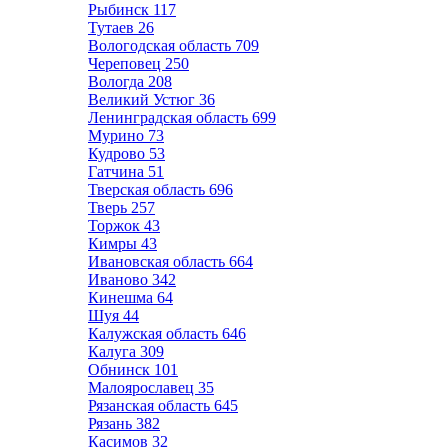
Рыбинск
117
Тутаев
26
Вологодская область
709
Череповец
250
Вологда
208
Великий Устюг
36
Ленинградская область
699
Мурино
73
Кудрово
53
Гатчина
51
Тверская область
696
Тверь
257
Торжок
43
Кимры
43
Ивановская область
664
Иваново
342
Кинешма
64
Шуя
44
Калужская область
646
Калуга
309
Обнинск
101
Малоярославец
35
Рязанская область
645
Рязань
382
Касимов
32