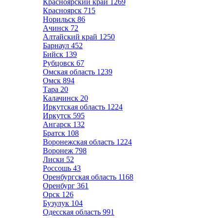
Красноярский край
1269
Красноярск
715
Норильск
86
Ачинск
72
Алтайский край
1250
Барнаул
452
Бийск
139
Рубцовск
67
Омская область
1239
Омск
894
Тара
20
Калачинск
20
Иркутская область
1224
Иркутск
595
Ангарск
132
Братск
108
Воронежская область
1224
Воронеж
798
Лиски
52
Россошь
43
Оренбургская область
1168
Оренбург
361
Орск
126
Бузулук
104
Одесская область
991