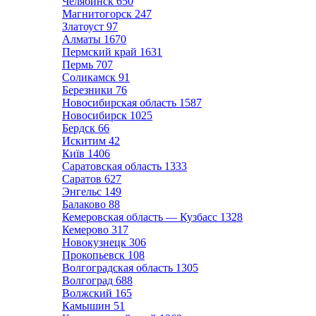
Челябинск
650
Магнитогорск
247
Златоуст
97
Алматы
1670
Пермский край
1631
Пермь
707
Соликамск
91
Березники
76
Новосибирская область
1587
Новосибирск
1025
Бердск
66
Искитим
42
Київ
1406
Саратовская область
1333
Саратов
627
Энгельс
149
Балаково
88
Кемеровская область — Кузбасс
1328
Кемерово
317
Новокузнецк
306
Прокопьевск
108
Волгоградская область
1305
Волгоград
688
Волжский
165
Камышин
51