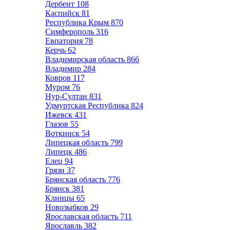
Дербент
108
Каспийск
81
Республика Крым
870
Симферополь
316
Евпатория
78
Керчь
62
Владимирская область
866
Владимир
284
Ковров
117
Муром
76
Нур-Султан
831
Удмуртская Республика
824
Ижевск
431
Глазов
55
Воткинск
54
Липецкая область
799
Липецк
486
Елец
94
Грязи
37
Брянская область
776
Брянск
381
Клинцы
65
Новозыбков
29
Ярославская область
711
Ярославль
382