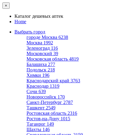
×
Каталог дешевых аптек
Home
Выбрать город
городе Москва
6238
Москва
1992
Зеленоград
116
Московский
39
Московская область
4819
Балашиха
277
Подольск
218
Химки
196
Краснодарский край
3763
Краснодар
1319
Сочи
639
Новороссийск
170
Санкт-Петербург
2787
Ташкент
2549
Ростовская область
2316
Ростов-на-Дону
1015
Таганрог
149
Шахты
146
Свердловская область
2159