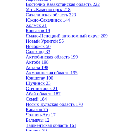
Восточно-Казахстанская область
222
Усть-Каменогорск
218
Сахалинская область
223
Южно-Сахалинск
144
Холмск
21
Корсаков
19
Ямало-Ненецкий автономный округ
209
Новый Уренгой
55
Ноябрьск
50
Салехард
33
Актюбинская область
199
Актобе
198
Астана
198
Акмолинская область
195
Кокшетау
100
Щучинск
23
Степногорск
21
Абай область
187
Семей
184
Иссык-Кульская область
170
Каракол
75
Чолпон-Ата
17
Балыкчы
12
Ташкентская область
161
Чирчик
79