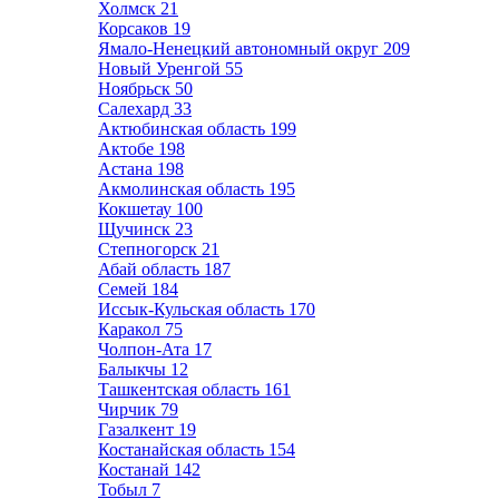
Холмск
21
Корсаков
19
Ямало-Ненецкий автономный округ
209
Новый Уренгой
55
Ноябрьск
50
Салехард
33
Актюбинская область
199
Актобе
198
Астана
198
Акмолинская область
195
Кокшетау
100
Щучинск
23
Степногорск
21
Абай область
187
Семей
184
Иссык-Кульская область
170
Каракол
75
Чолпон-Ата
17
Балыкчы
12
Ташкентская область
161
Чирчик
79
Газалкент
19
Костанайская область
154
Костанай
142
Тобыл
7