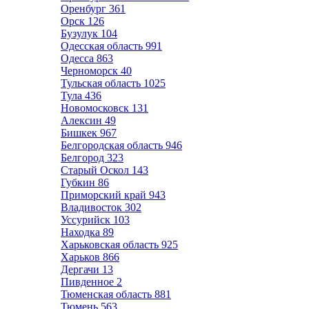
Оренбург
361
Орск
126
Бузулук
104
Одесская область
991
Одесса
863
Черноморск
40
Тульская область
1025
Тула
436
Новомосковск
131
Алексин
49
Бишкек
967
Белгородская область
946
Белгород
323
Старый Оскол
143
Губкин
86
Приморский край
943
Владивосток
302
Уссурийск
103
Находка
89
Харьковская область
925
Харьков
866
Дергачи
13
Пивденное
2
Тюменская область
881
Тюмень
563