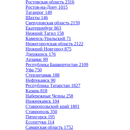
Ростовская область
2316
Ростов-на-Дону
1015
Таганрог
149
Шахты
146
Свердловская область
2159
Екатеринбург
863
Нижний Тагил
158
Каменск-Уральский
71
Нижегородская область
2122
Нижний Новгород
875
Дзержинск
176
Арзамас
89
Республика Башкортостан
2109
Уфа
750
Стерлитамак
188
Нефтекамск
90
Республика Татарстан
1827
Казань
818
Набережные Челны
258
Нижнекамск
104
Ставропольский край
1801
Ставрополь
350
Пятигорск
195
Ессентуки
114
Самарская область
1752