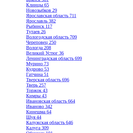
Клинцы
65
Новозыбков
29
Ярославская область
711
Ярославль
382
Рыбинск
117
Тутаев
26
Вологодская область
709
Череповец
250
Вологда
208
Великий Устюг
36
Ленинградская область
699
Мурино
73
Кудрово
53
Гатчина
51
Тверская область
696
Тверь
257
Торжок
43
Кимры
43
Ивановская область
664
Иваново
342
Кинешма
64
Шуя
44
Калужская область
646
Калуга
309