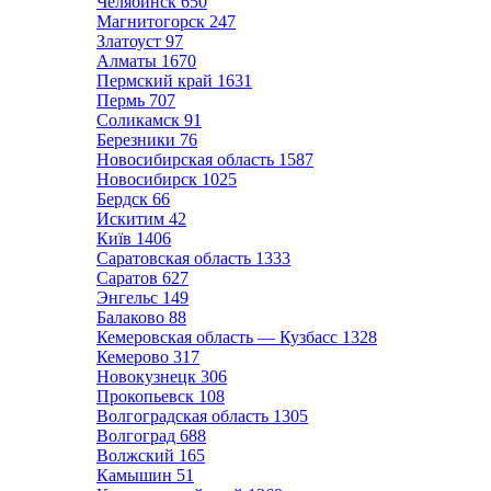
Челябинск
650
Магнитогорск
247
Златоуст
97
Алматы
1670
Пермский край
1631
Пермь
707
Соликамск
91
Березники
76
Новосибирская область
1587
Новосибирск
1025
Бердск
66
Искитим
42
Київ
1406
Саратовская область
1333
Саратов
627
Энгельс
149
Балаково
88
Кемеровская область — Кузбасс
1328
Кемерово
317
Новокузнецк
306
Прокопьевск
108
Волгоградская область
1305
Волгоград
688
Волжский
165
Камышин
51