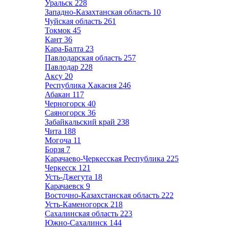
Уральск
228
Западно-Казахтанская область
10
Чуйская область
261
Токмок
45
Кант
36
Кара-Балта
23
Павлодарская область
257
Павлодар
228
Аксу
20
Республика Хакасия
246
Абакан
117
Черногорск
40
Саяногорск
36
Забайкальский край
238
Чита
188
Могоча
11
Борзя
7
Карачаево-Черкесская Республика
225
Черкесск
121
Усть-Джегута
18
Карачаевск
9
Восточно-Казахстанская область
222
Усть-Каменогорск
218
Сахалинская область
223
Южно-Сахалинск
144