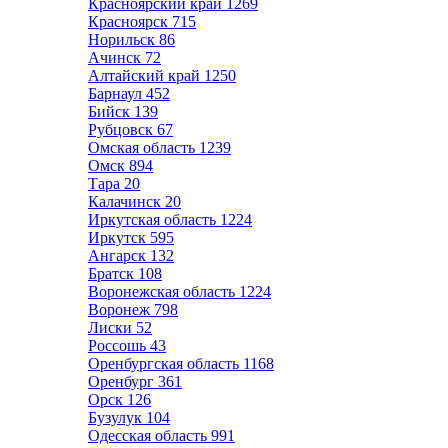
Красноярский край
1269
Красноярск
715
Норильск
86
Ачинск
72
Алтайский край
1250
Барнаул
452
Бийск
139
Рубцовск
67
Омская область
1239
Омск
894
Тара
20
Калачинск
20
Иркутская область
1224
Иркутск
595
Ангарск
132
Братск
108
Воронежская область
1224
Воронеж
798
Лиски
52
Россошь
43
Оренбургская область
1168
Оренбург
361
Орск
126
Бузулук
104
Одесская область
991