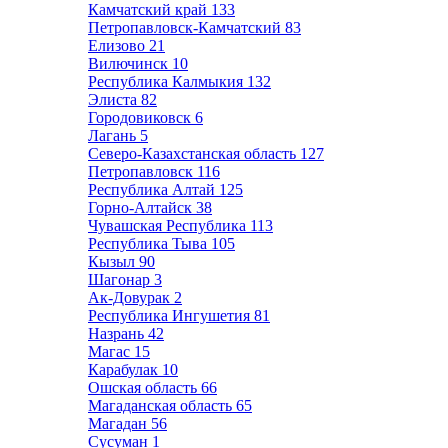
Камчатский край
133
Петропавловск-Камчатский
83
Елизово
21
Вилючинск
10
Республика Калмыкия
132
Элиста
82
Городовиковск
6
Лагань
5
Северо-Казахстанская область
127
Петропавловск
116
Республика Алтай
125
Горно-Алтайск
38
Чувашская Республика
113
Республика Тыва
105
Кызыл
90
Шагонар
3
Ак-Довурак
2
Республика Ингушетия
81
Назрань
42
Магас
15
Карабулак
10
Ошская область
66
Магаданская область
65
Магадан
56
Сусуман
1