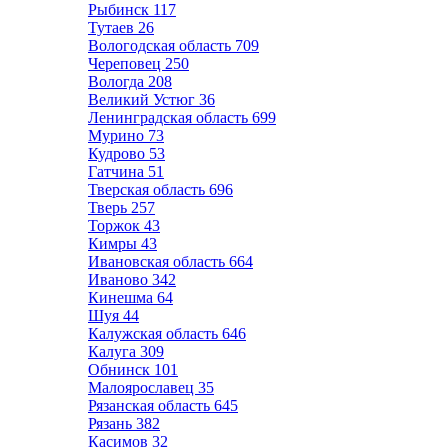
Рыбинск
117
Тутаев
26
Вологодская область
709
Череповец
250
Вологда
208
Великий Устюг
36
Ленинградская область
699
Мурино
73
Кудрово
53
Гатчина
51
Тверская область
696
Тверь
257
Торжок
43
Кимры
43
Ивановская область
664
Иваново
342
Кинешма
64
Шуя
44
Калужская область
646
Калуга
309
Обнинск
101
Малоярославец
35
Рязанская область
645
Рязань
382
Касимов
32