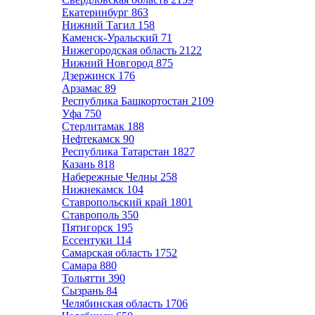
Екатеринбург
863
Нижний Тагил
158
Каменск-Уральский
71
Нижегородская область
2122
Нижний Новгород
875
Дзержинск
176
Арзамас
89
Республика Башкортостан
2109
Уфа
750
Стерлитамак
188
Нефтекамск
90
Республика Татарстан
1827
Казань
818
Набережные Челны
258
Нижнекамск
104
Ставропольский край
1801
Ставрополь
350
Пятигорск
195
Ессентуки
114
Самарская область
1752
Самара
880
Тольятти
390
Сызрань
84
Челябинская область
1706