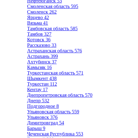
Нефтеюганск
53
Смоленская область
595
Смоленск
262
Ярцево
42
Вязьма
41
Тамбовская область
585
Тамбов
327
Котовск
36
Рассказово
33
Астраханская область
576
Астрахань
399
Ахтубинск
37
Камызяк
16
Туркестанская область
571
Шымкент
438
Туркестан
112
Кентау
17
Днепропетровская область
570
Днепр
532
Подгородное
8
Ульяновская область
559
Ульяновск
376
Димитровград
54
Барыш
9
Чеченская Республика
553