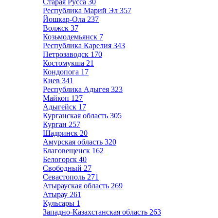
Старая Русса
30
Республика Марий Эл
357
Йошкар-Ола
237
Волжск
37
Козьмодемьянск
7
Республика Карелия
343
Петрозаводск
170
Костомукша
21
Кондопога
17
Киев
341
Республика Адыгея
323
Майкоп
127
Адыгейск
17
Курганская область
305
Курган
257
Шадринск
20
Амурская область
320
Благовещенск
162
Белогорск
40
Свободный
27
Севастополь
271
Атырауская область
269
Атырау
261
Кульсары
1
Западно-Казахстанская область
263