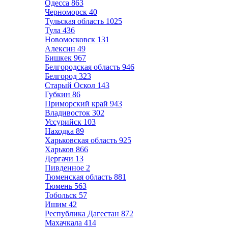
Одесса
863
Черноморск
40
Тульская область
1025
Тула
436
Новомосковск
131
Алексин
49
Бишкек
967
Белгородская область
946
Белгород
323
Старый Оскол
143
Губкин
86
Приморский край
943
Владивосток
302
Уссурийск
103
Находка
89
Харьковская область
925
Харьков
866
Дергачи
13
Пивденное
2
Тюменская область
881
Тюмень
563
Тобольск
57
Ишим
42
Республика Дагестан
872
Махачкала
414