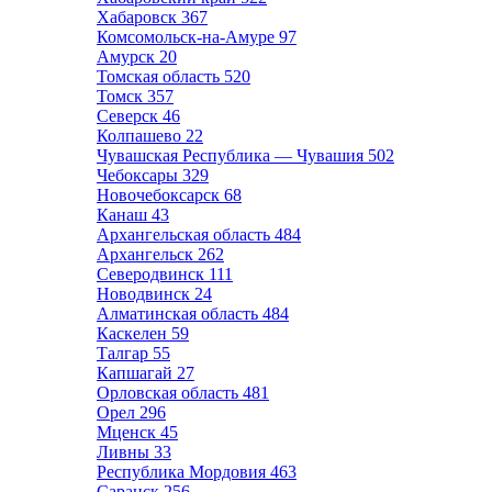
Хабаровск
367
Комсомольск-на-Амуре
97
Амурск
20
Томская область
520
Томск
357
Северск
46
Колпашево
22
Чувашская Республика — Чувашия
502
Чебоксары
329
Новочебоксарск
68
Канаш
43
Архангельская область
484
Архангельск
262
Северодвинск
111
Новодвинск
24
Алматинская область
484
Каскелен
59
Талгар
55
Капшагай
27
Орловская область
481
Орел
296
Мценск
45
Ливны
33
Республика Мордовия
463
Саранск
256