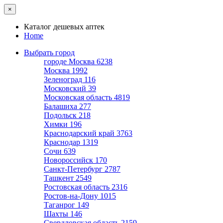
×
Каталог дешевых аптек
Home
Выбрать город
городе Москва
6238
Москва
1992
Зеленоград
116
Московский
39
Московская область
4819
Балашиха
277
Подольск
218
Химки
196
Краснодарский край
3763
Краснодар
1319
Сочи
639
Новороссийск
170
Санкт-Петербург
2787
Ташкент
2549
Ростовская область
2316
Ростов-на-Дону
1015
Таганрог
149
Шахты
146
Свердловская область
2159