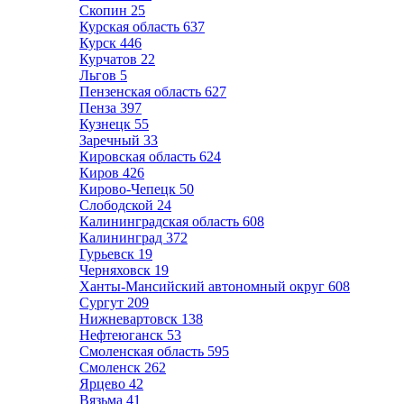
Скопин
25
Курская область
637
Курск
446
Курчатов
22
Льгов
5
Пензенская область
627
Пенза
397
Кузнецк
55
Заречный
33
Кировская область
624
Киров
426
Кирово-Чепецк
50
Слободской
24
Калининградская область
608
Калининград
372
Гурьевск
19
Черняховск
19
Ханты-Мансийский автономный округ
608
Сургут
209
Нижневартовск
138
Нефтеюганск
53
Смоленская область
595
Смоленск
262
Ярцево
42
Вязьма
41