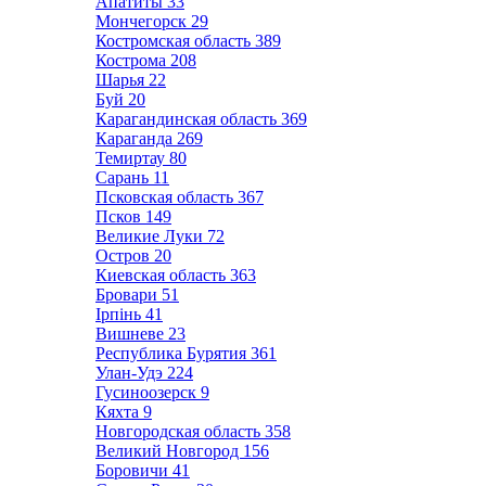
Апатиты
33
Мончегорск
29
Костромская область
389
Кострома
208
Шарья
22
Буй
20
Карагандинская область
369
Караганда
269
Темиртау
80
Сарань
11
Псковская область
367
Псков
149
Великие Луки
72
Остров
20
Киевская область
363
Бровари
51
Ірпінь
41
Вишневе
23
Республика Бурятия
361
Улан-Удэ
224
Гусиноозерск
9
Кяхта
9
Новгородская область
358
Великий Новгород
156
Боровичи
41