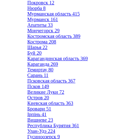
Покровск
12
Нюрба
8
Мурманская область
415
Мурманск
161
Апатиты
33
Мончегорск
29
Костромская область
389
Кострома
208
Шарья
22
Буй
20
Карагандинская область
369
Караганда
269
Темиртау
80
Сарань
11
Псковская область
367
Псков
149
Великие Луки
72
Остров
20
Киевская область
363
Бровари
51
Ірпінь
41
Вишневе
23
Республика Бурятия
361
Улан-Удэ
224
Гусиноозерск
9