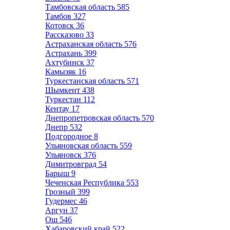
Тамбовская область
585
Тамбов
327
Котовск
36
Рассказово
33
Астраханская область
576
Астрахань
399
Ахтубинск
37
Камызяк
16
Туркестанская область
571
Шымкент
438
Туркестан
112
Кентау
17
Днепропетровская область
570
Днепр
532
Подгородное
8
Ульяновская область
559
Ульяновск
376
Димитровград
54
Барыш
9
Чеченская Республика
553
Грозный
399
Гудермес
46
Аргун
37
Ош
546
Хабаровский край
522