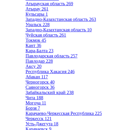
Атырауская область
269
Атырау
261
Кульсары
1
Западно-Казахстанская область
263
Уральск
228
Западно-Казахтанская область
10
Чуйская область
261
Токмок
45
Кант
36
Кара-Балта
23
Павлодарская область
257
Павлодар
228
Аксу
20
Республика Хакасия
246
Абакан
117
Черногорск
40
Саяногорск
36
Забайкальский край
238
Чита
188
Могоча
11
Борзя
7
Карачаево-Черкесская Республика
225
Черкесск
121
Усть-Джегута
18
Карачаевск
9