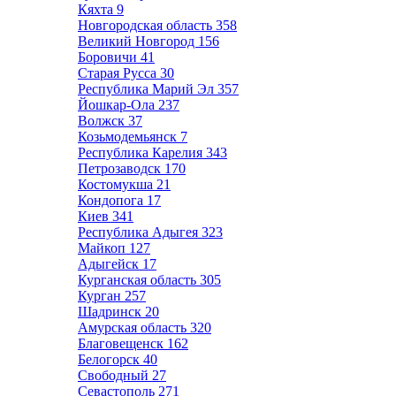
Кяхта
9
Новгородская область
358
Великий Новгород
156
Боровичи
41
Старая Русса
30
Республика Марий Эл
357
Йошкар-Ола
237
Волжск
37
Козьмодемьянск
7
Республика Карелия
343
Петрозаводск
170
Костомукша
21
Кондопога
17
Киев
341
Республика Адыгея
323
Майкоп
127
Адыгейск
17
Курганская область
305
Курган
257
Шадринск
20
Амурская область
320
Благовещенск
162
Белогорск
40
Свободный
27
Севастополь
271