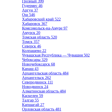
Грозный
399
Гудермес
46
Аргун
37
Ош
546
Хабаровский край
522
Хабаровск
367
Комсомольск-на-Амуре
97
Амурск
20
Томская область
520
Томск
357
Северск
46
Колпашево
22
Чувашская Республика — Чувашия
502
Чебоксары
329
Новочебоксарск
68
Канаш
43
Архангельская область
484
Архангельск
262
Северодвинск
111
Новодвинск
24
Алматинская область
484
Каскелен
59
Талгар
55
Капшагай
27
Орловская область
481