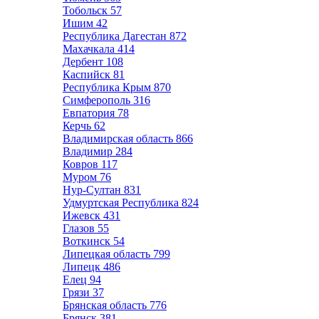
Тобольск
57
Ишим
42
Республика Дагестан
872
Махачкала
414
Дербент
108
Каспийск
81
Республика Крым
870
Симферополь
316
Евпатория
78
Керчь
62
Владимирская область
866
Владимир
284
Ковров
117
Муром
76
Нур-Султан
831
Удмуртская Республика
824
Ижевск
431
Глазов
55
Воткинск
54
Липецкая область
799
Липецк
486
Елец
94
Грязи
37
Брянская область
776
Брянск
381