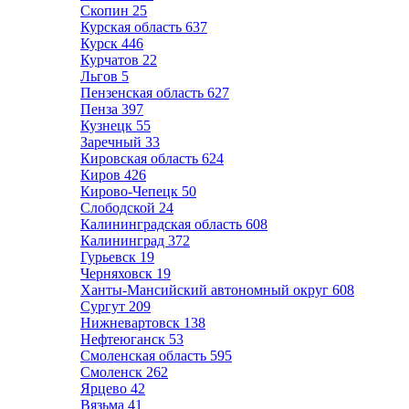
Скопин
25
Курская область
637
Курск
446
Курчатов
22
Льгов
5
Пензенская область
627
Пенза
397
Кузнецк
55
Заречный
33
Кировская область
624
Киров
426
Кирово-Чепецк
50
Слободской
24
Калининградская область
608
Калининград
372
Гурьевск
19
Черняховск
19
Ханты-Мансийский автономный округ
608
Сургут
209
Нижневартовск
138
Нефтеюганск
53
Смоленская область
595
Смоленск
262
Ярцево
42
Вязьма
41