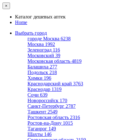
×
Каталог дешевых аптек
Home
Выбрать город
городе Москва
6238
Москва
1992
Зеленоград
116
Московский
39
Московская область
4819
Балашиха
277
Подольск
218
Химки
196
Краснодарский край
3763
Краснодар
1319
Сочи
639
Новороссийск
170
Санкт-Петербург
2787
Ташкент
2549
Ростовская область
2316
Ростов-на-Дону
1015
Таганрог
149
Шахты
146
Свердловская область
2159