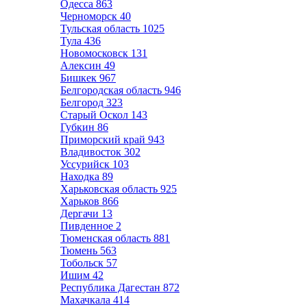
Одесса
863
Черноморск
40
Тульская область
1025
Тула
436
Новомосковск
131
Алексин
49
Бишкек
967
Белгородская область
946
Белгород
323
Старый Оскол
143
Губкин
86
Приморский край
943
Владивосток
302
Уссурийск
103
Находка
89
Харьковская область
925
Харьков
866
Дергачи
13
Пивденное
2
Тюменская область
881
Тюмень
563
Тобольск
57
Ишим
42
Республика Дагестан
872
Махачкала
414