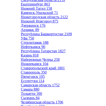
Екатеринбург
863
Нижний Тагил
158
Каменск-Уральский
71
Нижегородская область
2122
Нижний Новгород
875
Дзержинск
176
Арзамас
89
Республика Башкортостан
2109
Уфа
750
Стерлитамак
188
Нефтекамск
90
Республика Татарстан
1827
Казань
818
Набережные Челны
258
Нижнекамск
104
Ставропольский край
1801
Ставрополь
350
Пятигорск
195
Ессентуки
114
Самарская область
1752
Самара
880
Тольятти
390
Сызрань
84
Челябинская область
1706