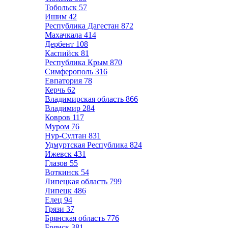
Тобольск
57
Ишим
42
Республика Дагестан
872
Махачкала
414
Дербент
108
Каспийск
81
Республика Крым
870
Симферополь
316
Евпатория
78
Керчь
62
Владимирская область
866
Владимир
284
Ковров
117
Муром
76
Нур-Султан
831
Удмуртская Республика
824
Ижевск
431
Глазов
55
Воткинск
54
Липецкая область
799
Липецк
486
Елец
94
Грязи
37
Брянская область
776
Брянск
381