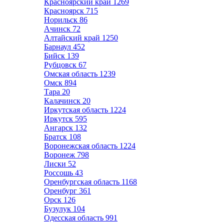
Красноярский край
1269
Красноярск
715
Норильск
86
Ачинск
72
Алтайский край
1250
Барнаул
452
Бийск
139
Рубцовск
67
Омская область
1239
Омск
894
Тара
20
Калачинск
20
Иркутская область
1224
Иркутск
595
Ангарск
132
Братск
108
Воронежская область
1224
Воронеж
798
Лиски
52
Россошь
43
Оренбургская область
1168
Оренбург
361
Орск
126
Бузулук
104
Одесская область
991