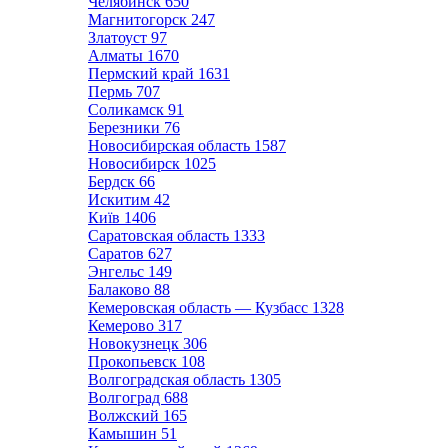
Челябинск
650
Магнитогорск
247
Златоуст
97
Алматы
1670
Пермский край
1631
Пермь
707
Соликамск
91
Березники
76
Новосибирская область
1587
Новосибирск
1025
Бердск
66
Искитим
42
Київ
1406
Саратовская область
1333
Саратов
627
Энгельс
149
Балаково
88
Кемеровская область — Кузбасс
1328
Кемерово
317
Новокузнецк
306
Прокопьевск
108
Волгоградская область
1305
Волгоград
688
Волжский
165
Камышин
51