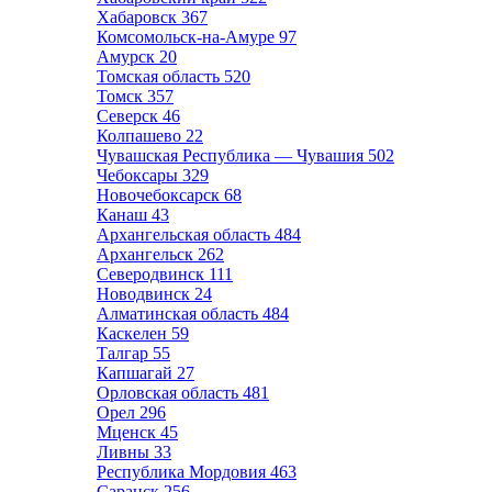
Хабаровск
367
Комсомольск-на-Амуре
97
Амурск
20
Томская область
520
Томск
357
Северск
46
Колпашево
22
Чувашская Республика — Чувашия
502
Чебоксары
329
Новочебоксарск
68
Канаш
43
Архангельская область
484
Архангельск
262
Северодвинск
111
Новодвинск
24
Алматинская область
484
Каскелен
59
Талгар
55
Капшагай
27
Орловская область
481
Орел
296
Мценск
45
Ливны
33
Республика Мордовия
463
Саранск
256