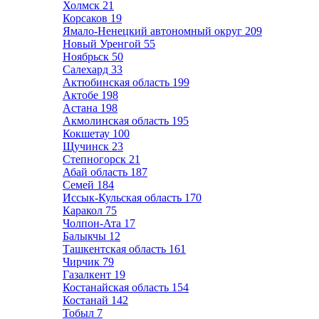
Холмск
21
Корсаков
19
Ямало-Ненецкий автономный округ
209
Новый Уренгой
55
Ноябрьск
50
Салехард
33
Актюбинская область
199
Актобе
198
Астана
198
Акмолинская область
195
Кокшетау
100
Щучинск
23
Степногорск
21
Абай область
187
Семей
184
Иссык-Кульская область
170
Каракол
75
Чолпон-Ата
17
Балыкчы
12
Ташкентская область
161
Чирчик
79
Газалкент
19
Костанайская область
154
Костанай
142
Тобыл
7