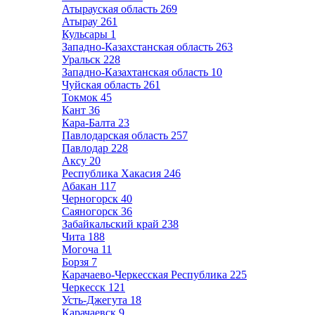
Атырауская область
269
Атырау
261
Кульсары
1
Западно-Казахстанская область
263
Уральск
228
Западно-Казахтанская область
10
Чуйская область
261
Токмок
45
Кант
36
Кара-Балта
23
Павлодарская область
257
Павлодар
228
Аксу
20
Республика Хакасия
246
Абакан
117
Черногорск
40
Саяногорск
36
Забайкальский край
238
Чита
188
Могоча
11
Борзя
7
Карачаево-Черкесская Республика
225
Черкесск
121
Усть-Джегута
18
Карачаевск
9