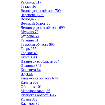
Рыбинск
117
Тутаев
26
Вологодская область
709
Череповец
250
Вологда
208
Великий Устюг
36
Ленинградская область
699
Мурино
73
Кудрово
53
Гатчина
51
Тверская область
696
Тверь
257
Торжок
43
Кимры
43
Ивановская область
664
Иваново
342
Кинешма
64
Шуя
44
Калужская область
646
Калуга
309
Обнинск
101
Малоярославец
35
Рязанская область
645
Рязань
382
Касимов
32