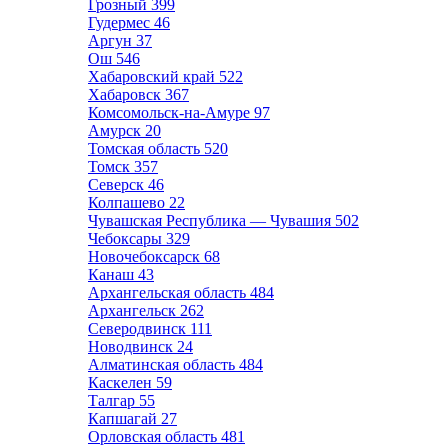
Грозный
399
Гудермес
46
Аргун
37
Ош
546
Хабаровский край
522
Хабаровск
367
Комсомольск-на-Амуре
97
Амурск
20
Томская область
520
Томск
357
Северск
46
Колпашево
22
Чувашская Республика — Чувашия
502
Чебоксары
329
Новочебоксарск
68
Канаш
43
Архангельская область
484
Архангельск
262
Северодвинск
111
Новодвинск
24
Алматинская область
484
Каскелен
59
Талгар
55
Капшагай
27
Орловская область
481