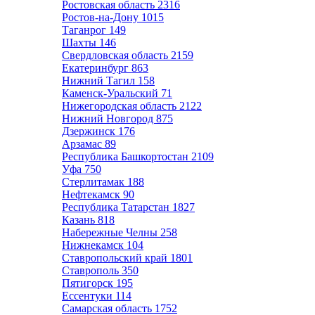
Ростовская область
2316
Ростов-на-Дону
1015
Таганрог
149
Шахты
146
Свердловская область
2159
Екатеринбург
863
Нижний Тагил
158
Каменск-Уральский
71
Нижегородская область
2122
Нижний Новгород
875
Дзержинск
176
Арзамас
89
Республика Башкортостан
2109
Уфа
750
Стерлитамак
188
Нефтекамск
90
Республика Татарстан
1827
Казань
818
Набережные Челны
258
Нижнекамск
104
Ставропольский край
1801
Ставрополь
350
Пятигорск
195
Ессентуки
114
Самарская область
1752