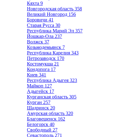
Кяхта
9
Новгородская область
358
Великий Новгород
156
Боровичи
41
Старая Русса
30
Республика Марий Эл
357
Йошкар-Ола
237
Волжск
37
Козьмодемьянск
7
Республика Карелия
343
Петрозаводск
170
Костомукша
21
Кондопога
17
Киев
341
Республика Адыгея
323
Майкоп
127
Адыгейск
17
Курганская область
305
Курган
257
Шадринск
20
Амурская область
320
Благовещенск
162
Белогорск
40
Свободный
27
Севастополь
271