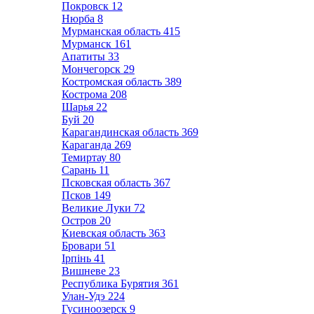
Покровск
12
Нюрба
8
Мурманская область
415
Мурманск
161
Апатиты
33
Мончегорск
29
Костромская область
389
Кострома
208
Шарья
22
Буй
20
Карагандинская область
369
Караганда
269
Темиртау
80
Сарань
11
Псковская область
367
Псков
149
Великие Луки
72
Остров
20
Киевская область
363
Бровари
51
Ірпінь
41
Вишневе
23
Республика Бурятия
361
Улан-Удэ
224
Гусиноозерск
9