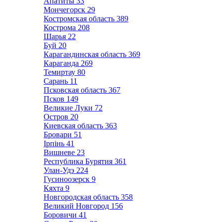
Апатиты
33
Мончегорск
29
Костромская область
389
Кострома
208
Шарья
22
Буй
20
Карагандинская область
369
Караганда
269
Темиртау
80
Сарань
11
Псковская область
367
Псков
149
Великие Луки
72
Остров
20
Киевская область
363
Бровари
51
Ірпінь
41
Вишневе
23
Республика Бурятия
361
Улан-Удэ
224
Гусиноозерск
9
Кяхта
9
Новгородская область
358
Великий Новгород
156
Боровичи
41