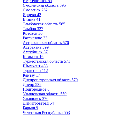
Нефтеюганск
53
Смоленская область
595
Смоленск
262
Ярцево
42
Вязьма
41
Тамбовская область
585
Тамбов
327
Котовск
36
Рассказово
33
Астраханская область
576
Астрахань
399
Ахтубинск
37
Камызяк
16
Туркестанская область
571
Шымкент
438
Туркестан
112
Кентау
17
Днепропетровская область
570
Днепр
532
Подгородное
8
Ульяновская область
559
Ульяновск
376
Димитровград
54
Барыш
9
Чеченская Республика
553