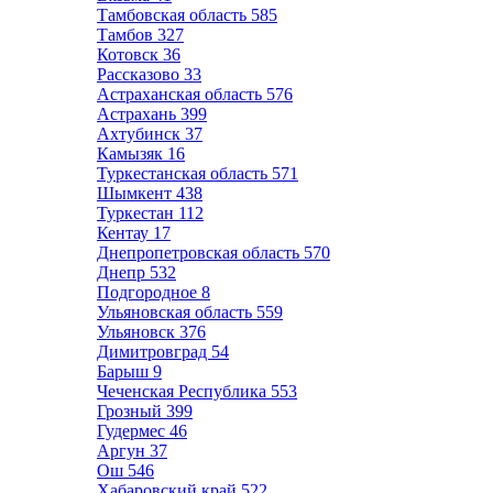
Тамбовская область
585
Тамбов
327
Котовск
36
Рассказово
33
Астраханская область
576
Астрахань
399
Ахтубинск
37
Камызяк
16
Туркестанская область
571
Шымкент
438
Туркестан
112
Кентау
17
Днепропетровская область
570
Днепр
532
Подгородное
8
Ульяновская область
559
Ульяновск
376
Димитровград
54
Барыш
9
Чеченская Республика
553
Грозный
399
Гудермес
46
Аргун
37
Ош
546
Хабаровский край
522