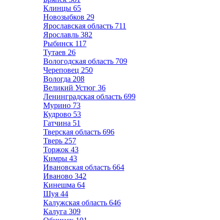
Клинцы
65
Новозыбков
29
Ярославская область
711
Ярославль
382
Рыбинск
117
Тутаев
26
Вологодская область
709
Череповец
250
Вологда
208
Великий Устюг
36
Ленинградская область
699
Мурино
73
Кудрово
53
Гатчина
51
Тверская область
696
Тверь
257
Торжок
43
Кимры
43
Ивановская область
664
Иваново
342
Кинешма
64
Шуя
44
Калужская область
646
Калуга
309