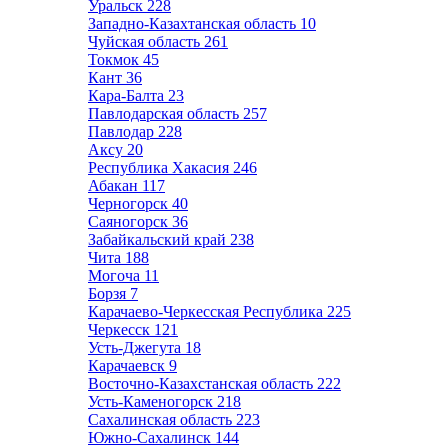
Уральск
228
Западно-Казахтанская область
10
Чуйская область
261
Токмок
45
Кант
36
Кара-Балта
23
Павлодарская область
257
Павлодар
228
Аксу
20
Республика Хакасия
246
Абакан
117
Черногорск
40
Саяногорск
36
Забайкальский край
238
Чита
188
Могоча
11
Борзя
7
Карачаево-Черкесская Республика
225
Черкесск
121
Усть-Джегута
18
Карачаевск
9
Восточно-Казахстанская область
222
Усть-Каменогорск
218
Сахалинская область
223
Южно-Сахалинск
144