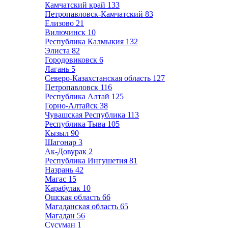
Камчатский край
133
Петропавловск-Камчатский
83
Елизово
21
Вилючинск
10
Республика Калмыкия
132
Элиста
82
Городовиковск
6
Лагань
5
Северо-Казахстанская область
127
Петропавловск
116
Республика Алтай
125
Горно-Алтайск
38
Чувашская Республика
113
Республика Тыва
105
Кызыл
90
Шагонар
3
Ак-Довурак
2
Республика Ингушетия
81
Назрань
42
Магас
15
Карабулак
10
Ошская область
66
Магаданская область
65
Магадан
56
Сусуман
1