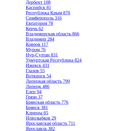
Дербент
108
Каспийск
81
Республика Крым
870
Симферополь
316
Евпатория
78
Керчь
62
Владимирская область
866
Владимир
284
Ковров
117
Муром
76
Нур-Султан
831
Удмуртская Республика
824
Ижевск
431
Глазов
55
Воткинск
54
Липецкая область
799
Липецк
486
Елец
94
Грязи
37
Брянская область
776
Брянск
381
Клинцы
65
Новозыбков
29
Ярославская область
711
Ярославль
382