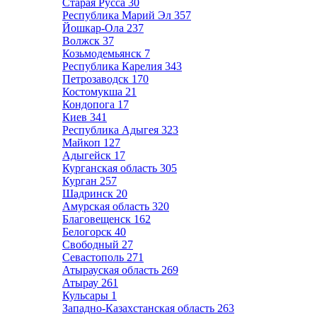
Старая Русса
30
Республика Марий Эл
357
Йошкар-Ола
237
Волжск
37
Козьмодемьянск
7
Республика Карелия
343
Петрозаводск
170
Костомукша
21
Кондопога
17
Киев
341
Республика Адыгея
323
Майкоп
127
Адыгейск
17
Курганская область
305
Курган
257
Шадринск
20
Амурская область
320
Благовещенск
162
Белогорск
40
Свободный
27
Севастополь
271
Атырауская область
269
Атырау
261
Кульсары
1
Западно-Казахстанская область
263