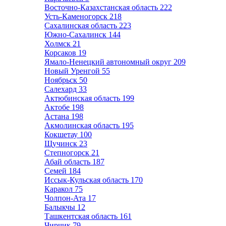
Восточно-Казахстанская область
222
Усть-Каменогорск
218
Сахалинская область
223
Южно-Сахалинск
144
Холмск
21
Корсаков
19
Ямало-Ненецкий автономный округ
209
Новый Уренгой
55
Ноябрьск
50
Салехард
33
Актюбинская область
199
Актобе
198
Астана
198
Акмолинская область
195
Кокшетау
100
Щучинск
23
Степногорск
21
Абай область
187
Семей
184
Иссык-Кульская область
170
Каракол
75
Чолпон-Ата
17
Балыкчы
12
Ташкентская область
161
Чирчик
79