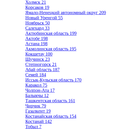
Холмск
21
Корсаков
19
Ямало-Ненецкий автономный округ
209
Новый Уренгой
55
Ноябрьск
50
Салехард
33
Актюбинская область
199
Актобе
198
Астана
198
Акмолинская область
195
Кокшетау
100
Щучинск
23
Степногорск
21
Абай область
187
Семей
184
Иссык-Кульская область
170
Каракол
75
Чолпон-Ата
17
Балыкчы
12
Ташкентская область
161
Чирчик
79
Газалкент
19
Костанайская область
154
Костанай
142
Тобыл
7