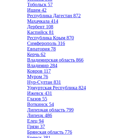
Тобольск
57
Ишим
42
Республика Дагестан
872
Махачкала
414
Дербент
108
Каспийск
81
Республика Крым
870
Симферополь
316
Евпатория
78
Керчь
62
Владимирская область
866
Владимир
284
Ковров
117
Муром
76
Нур-Султан
831
Удмуртская Республика
824
Ижевск
431
Глазов
55
Воткинск
54
Липецкая область
799
Липецк
486
Елец
94
Грязи
37
Брянская область
776
Брянск
381