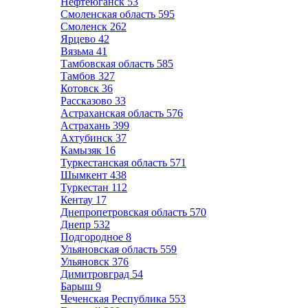
Нефтеюганск
53
Смоленская область
595
Смоленск
262
Ярцево
42
Вязьма
41
Тамбовская область
585
Тамбов
327
Котовск
36
Рассказово
33
Астраханская область
576
Астрахань
399
Ахтубинск
37
Камызяк
16
Туркестанская область
571
Шымкент
438
Туркестан
112
Кентау
17
Днепропетровская область
570
Днепр
532
Подгородное
8
Ульяновская область
559
Ульяновск
376
Димитровград
54
Барыш
9
Чеченская Республика
553