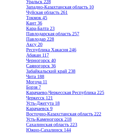
Уральск
228
Западно-Казахтанская область
10
Чуйская область
261
Токмок
45
Кант
36
Кара-Балта
23
Павлодарская область
257
Павлодар
228
Аксу
20
Республика Хакасия
246
Абакан
117
Черногорск
40
Саяногорск
36
Забайкальский край
238
Чита
188
Могоча
11
Борзя
7
Карачаево-Черкесская Республика
225
Черкесск
121
Усть-Джегута
18
Карачаевск
9
Восточно-Казахстанская область
222
Усть-Каменогорск
218
Сахалинская область
223
Южно-Сахалинск
144