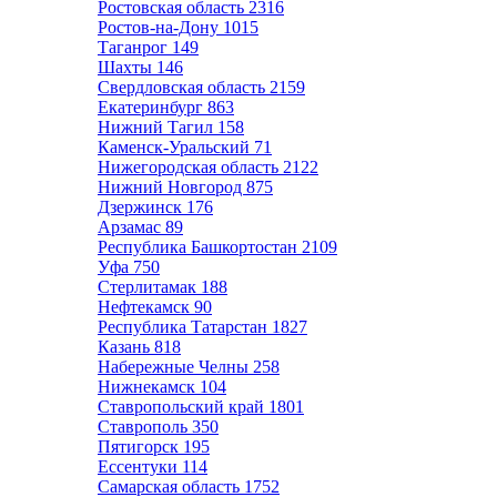
Ростовская область
2316
Ростов-на-Дону
1015
Таганрог
149
Шахты
146
Свердловская область
2159
Екатеринбург
863
Нижний Тагил
158
Каменск-Уральский
71
Нижегородская область
2122
Нижний Новгород
875
Дзержинск
176
Арзамас
89
Республика Башкортостан
2109
Уфа
750
Стерлитамак
188
Нефтекамск
90
Республика Татарстан
1827
Казань
818
Набережные Челны
258
Нижнекамск
104
Ставропольский край
1801
Ставрополь
350
Пятигорск
195
Ессентуки
114
Самарская область
1752