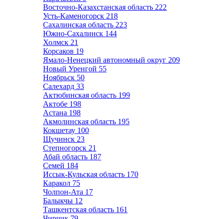
Восточно-Казахстанская область
222
Усть-Каменогорск
218
Сахалинская область
223
Южно-Сахалинск
144
Холмск
21
Корсаков
19
Ямало-Ненецкий автономный округ
209
Новый Уренгой
55
Ноябрьск
50
Салехард
33
Актюбинская область
199
Актобе
198
Астана
198
Акмолинская область
195
Кокшетау
100
Щучинск
23
Степногорск
21
Абай область
187
Семей
184
Иссык-Кульская область
170
Каракол
75
Чолпон-Ата
17
Балыкчы
12
Ташкентская область
161
Чирчик
79