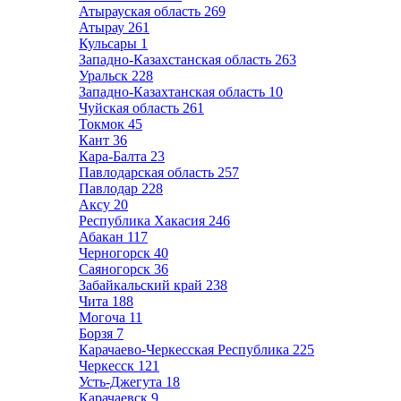
Атырауская область
269
Атырау
261
Кульсары
1
Западно-Казахстанская область
263
Уральск
228
Западно-Казахтанская область
10
Чуйская область
261
Токмок
45
Кант
36
Кара-Балта
23
Павлодарская область
257
Павлодар
228
Аксу
20
Республика Хакасия
246
Абакан
117
Черногорск
40
Саяногорск
36
Забайкальский край
238
Чита
188
Могоча
11
Борзя
7
Карачаево-Черкесская Республика
225
Черкесск
121
Усть-Джегута
18
Карачаевск
9