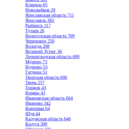
Клинцы
65
Новозыбков
29
Ярославская область
711
Ярославль
382
Рыбинск
117
Тутаев
26
Вологодская область
709
Череповец
250
Вологда
208
Великий Устюг
36
Ленинградская область
699
Мурино
73
Кудрово
53
Гатчина
51
Тверская область
696
Тверь
257
Торжок
43
Кимры
43
Ивановская область
664
Иваново
342
Кинешма
64
Шуя
44
Калужская область
646
Калуга
309