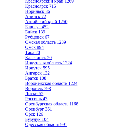
Красноярский край
1269
Красноярск
715
Норильск
86
Ачинск
72
Алтайский край
1250
Барнаул
452
Бийск
139
Рубцовск
67
Омская область
1239
Омск
894
Тара
20
Калачинск
20
Иркутская область
1224
Иркутск
595
Ангарск
132
Братск
108
Воронежская область
1224
Воронеж
798
Лиски
52
Россошь
43
Оренбургская область
1168
Оренбург
361
Орск
126
Бузулук
104
Одесская область
991