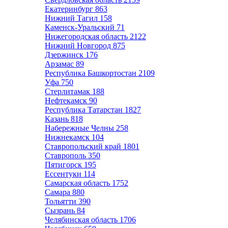
Екатеринбург
863
Нижний Тагил
158
Каменск-Уральский
71
Нижегородская область
2122
Нижний Новгород
875
Дзержинск
176
Арзамас
89
Республика Башкортостан
2109
Уфа
750
Стерлитамак
188
Нефтекамск
90
Республика Татарстан
1827
Казань
818
Набережные Челны
258
Нижнекамск
104
Ставропольский край
1801
Ставрополь
350
Пятигорск
195
Ессентуки
114
Самарская область
1752
Самара
880
Тольятти
390
Сызрань
84
Челябинская область
1706