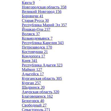
Кяхта
9
Новгородская область
358
Великий Новгород
156
Боровичи
41
Старая Русса
30
Республика Марий Эл
357
Йошкар-Ола
237
Волжск
37
Козьмодемьянск
7
Республика Карелия
343
Петрозаводск
170
Костомукша
21
Кондопога
17
Киев
341
Республика Адыгея
323
Майкоп
127
Адыгейск
17
Курганская область
305
Курган
257
Шадринск
20
Амурская область
320
Благовещенск
162
Белогорск
40
Свободный
27
Севастополь
271