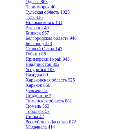
Одесса
863
Черноморск
40
Тульская область
1025
Тула
436
Новомосковск
131
Алексин
49
Бишкек
967
Белгородская область
946
Белгород
323
Старый Оскол
143
Губкин
86
Приморский край
943
Владивосток
302
Уссурийск
103
Находка
89
Харьковская область
925
Харьков
866
Дергачи
13
Пивденное
2
Тюменская область
881
Тюмень
563
Тобольск
57
Ишим
42
Республика Дагестан
872
Махачкала
414