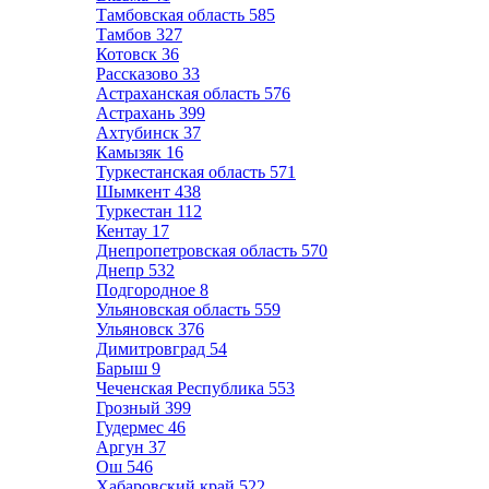
Тамбовская область
585
Тамбов
327
Котовск
36
Рассказово
33
Астраханская область
576
Астрахань
399
Ахтубинск
37
Камызяк
16
Туркестанская область
571
Шымкент
438
Туркестан
112
Кентау
17
Днепропетровская область
570
Днепр
532
Подгородное
8
Ульяновская область
559
Ульяновск
376
Димитровград
54
Барыш
9
Чеченская Республика
553
Грозный
399
Гудермес
46
Аргун
37
Ош
546
Хабаровский край
522