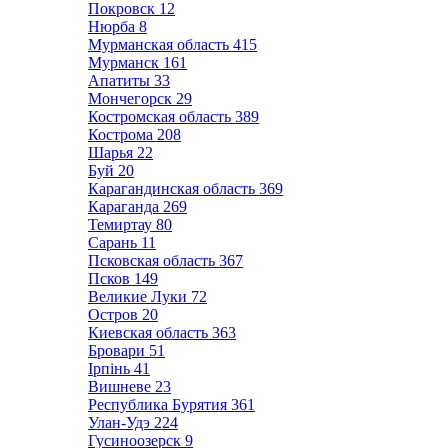
Покровск
12
Нюрба
8
Мурманская область
415
Мурманск
161
Апатиты
33
Мончегорск
29
Костромская область
389
Кострома
208
Шарья
22
Буй
20
Карагандинская область
369
Караганда
269
Темиртау
80
Сарань
11
Псковская область
367
Псков
149
Великие Луки
72
Остров
20
Киевская область
363
Бровари
51
Ірпінь
41
Вишневе
23
Республика Бурятия
361
Улан-Удэ
224
Гусиноозерск
9