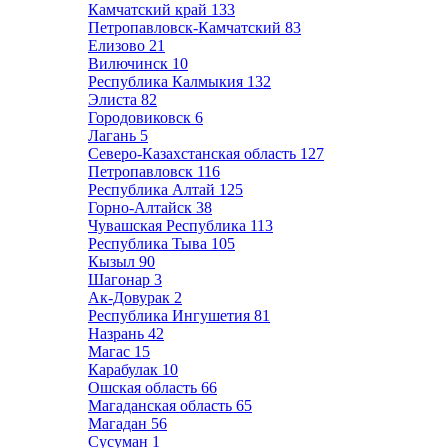
Камчатский край
133
Петропавловск-Камчатский
83
Елизово
21
Вилючинск
10
Республика Калмыкия
132
Элиста
82
Городовиковск
6
Лагань
5
Северо-Казахстанская область
127
Петропавловск
116
Республика Алтай
125
Горно-Алтайск
38
Чувашская Республика
113
Республика Тыва
105
Кызыл
90
Шагонар
3
Ак-Довурак
2
Республика Ингушетия
81
Назрань
42
Магас
15
Карабулак
10
Ошская область
66
Магаданская область
65
Магадан
56
Сусуман
1