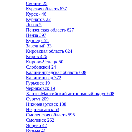
Скопин
25
Курская область
637
Курск
446
Курчатов
22
Льгов
5
Пензенская область
627
Пенза
397
Кузнецк
55
Заречный
33
Кировская область
624
Киров
426
Кирово-Чепецк
50
Слободской
24
Калининградская область
608
Калининград
372
Гурьевск
19
Черняховск
19
Ханты-Мансийский автономный округ
608
Сургут
209
Нижневартовск
138
Нефтеюганск
53
Смоленская область
595
Смоленск
262
Ярцево
42
Вязьма
41