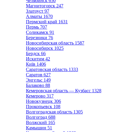
Челябинск
650
Магнитогорск
247
Златоуст
97
Алматы
1670
Пермский край
1631
Пермь
707
Соликамск
91
Березники
76
Новосибирская область
1587
Новосибирск
1025
Бердск
66
Искитим
42
Київ
1406
Саратовская область
1333
Саратов
627
Энгельс
149
Балаково
88
Кемеровская область — Кузбасс
1328
Кемерово
317
Новокузнецк
306
Прокопьевск
108
Волгоградская область
1305
Волгоград
688
Волжский
165
Камышин
51