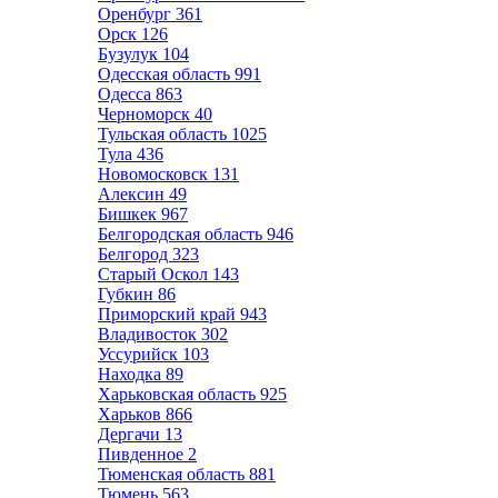
Оренбург
361
Орск
126
Бузулук
104
Одесская область
991
Одесса
863
Черноморск
40
Тульская область
1025
Тула
436
Новомосковск
131
Алексин
49
Бишкек
967
Белгородская область
946
Белгород
323
Старый Оскол
143
Губкин
86
Приморский край
943
Владивосток
302
Уссурийск
103
Находка
89
Харьковская область
925
Харьков
866
Дергачи
13
Пивденное
2
Тюменская область
881
Тюмень
563