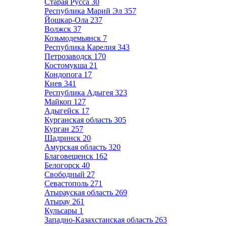
Старая Русса
30
Республика Марий Эл
357
Йошкар-Ола
237
Волжск
37
Козьмодемьянск
7
Республика Карелия
343
Петрозаводск
170
Костомукша
21
Кондопога
17
Киев
341
Республика Адыгея
323
Майкоп
127
Адыгейск
17
Курганская область
305
Курган
257
Шадринск
20
Амурская область
320
Благовещенск
162
Белогорск
40
Свободный
27
Севастополь
271
Атырауская область
269
Атырау
261
Кульсары
1
Западно-Казахстанская область
263