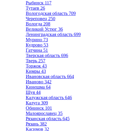
Рыбинск
117
Тутаев
26
Вологодская область
709
Череповец
250
Вологда
208
Великий Устюг
36
Ленинградская область
699
Мурино
73
Кудрово
53
Гатчина
51
Тверская область
696
Тверь
257
Торжок
43
Кимры
43
Ивановская область
664
Иваново
342
Кинешма
64
Шуя
44
Калужская область
646
Калуга
309
Обнинск
101
Малоярославец
35
Рязанская область
645
Рязань
382
Касимов
32