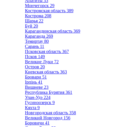
Апатиты
33
Мончегорск
29
Костромская область
389
Кострома
208
Шарья
22
Буй
20
Карагандинская область
369
Караганда
269
Темиртау
80
Сарань
11
Псковская область
367
Псков
149
Великие Луки
72
Остров
20
Киевская область
363
Бровари
51
Ірпінь
41
Вишневе
23
Республика Бурятия
361
Улан-Удэ
224
Гусиноозерск
9
Кяхта
9
Новгородская область
358
Великий Новгород
156
Боровичи
41