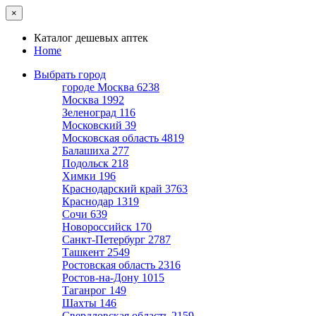
×
Каталог дешевых аптек
Home
Выбрать город
городе Москва
6238
Москва
1992
Зеленоград
116
Московский
39
Московская область
4819
Балашиха
277
Подольск
218
Химки
196
Краснодарский край
3763
Краснодар
1319
Сочи
639
Новороссийск
170
Санкт-Петербург
2787
Ташкент
2549
Ростовская область
2316
Ростов-на-Дону
1015
Таганрог
149
Шахты
146
Свердловская область
2159