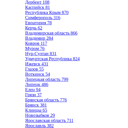
Дербент
108
Каспийск
81
Республика Крым
870
Симферополь
316
Евпатория
78
Керчь
62
Владимирская область
866
Владимир
284
Ковров
117
Муром
76
Нур-Султан
831
Удмуртская Республика
824
Ижевск
431
Глазов
55
Воткинск
54
Липецкая область
799
Липецк
486
Елец
94
Грязи
37
Брянская область
776
Брянск
381
Клинцы
65
Новозыбков
29
Ярославская область
711
Ярославль
382