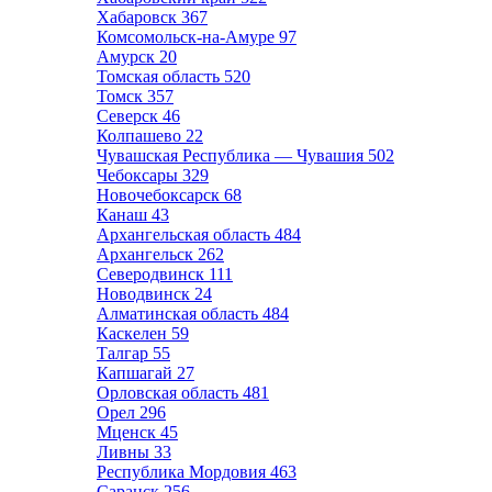
Хабаровск
367
Комсомольск-на-Амуре
97
Амурск
20
Томская область
520
Томск
357
Северск
46
Колпашево
22
Чувашская Республика — Чувашия
502
Чебоксары
329
Новочебоксарск
68
Канаш
43
Архангельская область
484
Архангельск
262
Северодвинск
111
Новодвинск
24
Алматинская область
484
Каскелен
59
Талгар
55
Капшагай
27
Орловская область
481
Орел
296
Мценск
45
Ливны
33
Республика Мордовия
463
Саранск
256