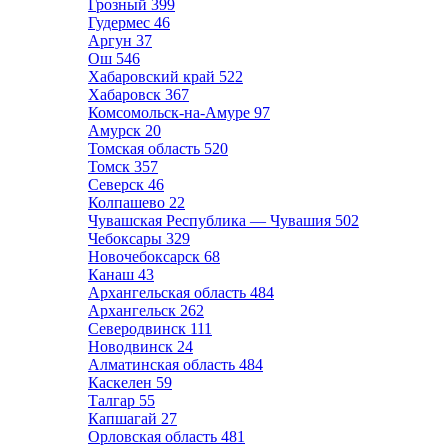
Грозный
399
Гудермес
46
Аргун
37
Ош
546
Хабаровский край
522
Хабаровск
367
Комсомольск-на-Амуре
97
Амурск
20
Томская область
520
Томск
357
Северск
46
Колпашево
22
Чувашская Республика — Чувашия
502
Чебоксары
329
Новочебоксарск
68
Канаш
43
Архангельская область
484
Архангельск
262
Северодвинск
111
Новодвинск
24
Алматинская область
484
Каскелен
59
Талгар
55
Капшагай
27
Орловская область
481