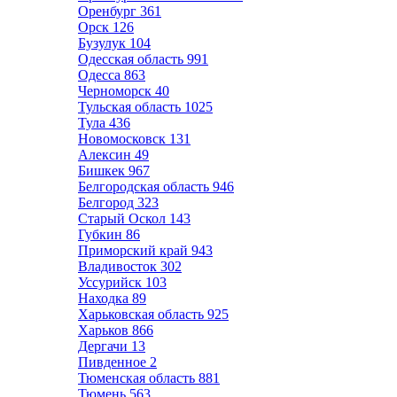
Оренбург
361
Орск
126
Бузулук
104
Одесская область
991
Одесса
863
Черноморск
40
Тульская область
1025
Тула
436
Новомосковск
131
Алексин
49
Бишкек
967
Белгородская область
946
Белгород
323
Старый Оскол
143
Губкин
86
Приморский край
943
Владивосток
302
Уссурийск
103
Находка
89
Харьковская область
925
Харьков
866
Дергачи
13
Пивденное
2
Тюменская область
881
Тюмень
563