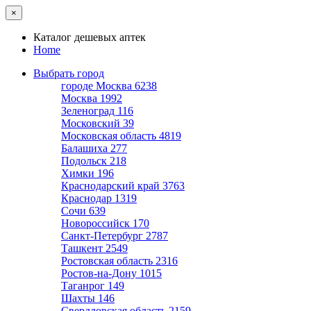
×
Каталог дешевых аптек
Home
Выбрать город
городе Москва
6238
Москва
1992
Зеленоград
116
Московский
39
Московская область
4819
Балашиха
277
Подольск
218
Химки
196
Краснодарский край
3763
Краснодар
1319
Сочи
639
Новороссийск
170
Санкт-Петербург
2787
Ташкент
2549
Ростовская область
2316
Ростов-на-Дону
1015
Таганрог
149
Шахты
146
Свердловская область
2159