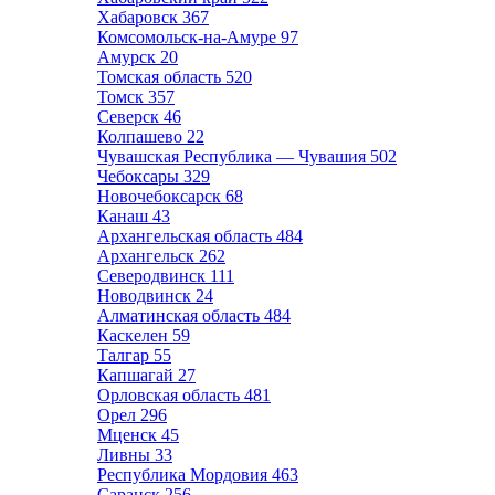
Хабаровск
367
Комсомольск-на-Амуре
97
Амурск
20
Томская область
520
Томск
357
Северск
46
Колпашево
22
Чувашская Республика — Чувашия
502
Чебоксары
329
Новочебоксарск
68
Канаш
43
Архангельская область
484
Архангельск
262
Северодвинск
111
Новодвинск
24
Алматинская область
484
Каскелен
59
Талгар
55
Капшагай
27
Орловская область
481
Орел
296
Мценск
45
Ливны
33
Республика Мордовия
463
Саранск
256