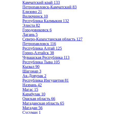
Камчатский край
133
Петропавловск-Камчатский
83
Елизово
21
Вилючинск
10
Республика Калмыкия
132
Элиста
82
Городовиковск
6
Лагань
5
Северо-Казахстанская область
127
Петропавловск
116
Республика Алтай
125
Горно-Алтайск
38
Чувашская Республика
113
Республика Тыва
105
Кызыл
90
Шагонар
3
Ак-Довурак
2
Республика Ингушетия
81
Назрань
42
Магас
15
Карабулак
10
Ошская область
66
Магаданская область
65
Магадан
56
Сусуман
1