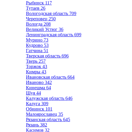
Рыбинск
117
Тутаев
26
Вологодская область
709
Череповец
250
Вологда
208
Великий Устюг
36
Ленинградская область
699
Мурино
73
Кудрово
53
Гатчина
51
Тверская область
696
Тверь
257
Торжок
43
Кимры
43
Ивановская область
664
Иваново
342
Кинешма
64
Шуя
44
Калужская область
646
Калуга
309
Обнинск
101
Малоярославец
35
Рязанская область
645
Рязань
382
Касимов
32