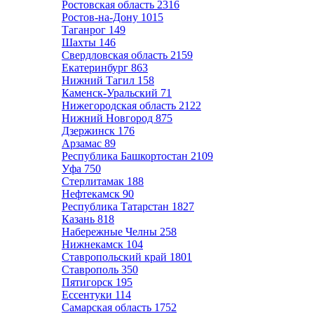
Ростовская область
2316
Ростов-на-Дону
1015
Таганрог
149
Шахты
146
Свердловская область
2159
Екатеринбург
863
Нижний Тагил
158
Каменск-Уральский
71
Нижегородская область
2122
Нижний Новгород
875
Дзержинск
176
Арзамас
89
Республика Башкортостан
2109
Уфа
750
Стерлитамак
188
Нефтекамск
90
Республика Татарстан
1827
Казань
818
Набережные Челны
258
Нижнекамск
104
Ставропольский край
1801
Ставрополь
350
Пятигорск
195
Ессентуки
114
Самарская область
1752