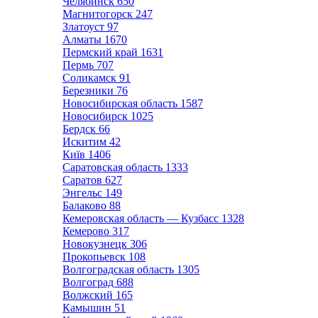
Челябинск
650
Магнитогорск
247
Златоуст
97
Алматы
1670
Пермский край
1631
Пермь
707
Соликамск
91
Березники
76
Новосибирская область
1587
Новосибирск
1025
Бердск
66
Искитим
42
Київ
1406
Саратовская область
1333
Саратов
627
Энгельс
149
Балаково
88
Кемеровская область — Кузбасс
1328
Кемерово
317
Новокузнецк
306
Прокопьевск
108
Волгоградская область
1305
Волгоград
688
Волжский
165
Камышин
51