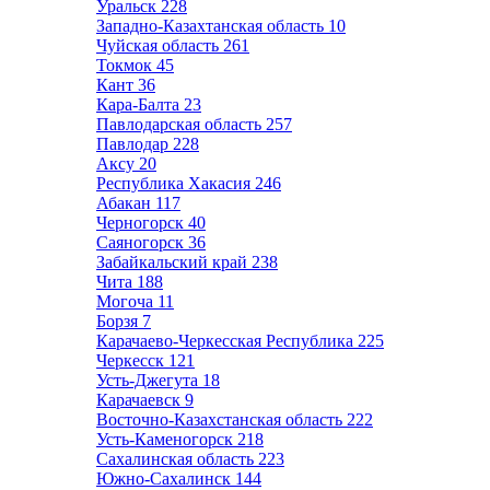
Уральск
228
Западно-Казахтанская область
10
Чуйская область
261
Токмок
45
Кант
36
Кара-Балта
23
Павлодарская область
257
Павлодар
228
Аксу
20
Республика Хакасия
246
Абакан
117
Черногорск
40
Саяногорск
36
Забайкальский край
238
Чита
188
Могоча
11
Борзя
7
Карачаево-Черкесская Республика
225
Черкесск
121
Усть-Джегута
18
Карачаевск
9
Восточно-Казахстанская область
222
Усть-Каменогорск
218
Сахалинская область
223
Южно-Сахалинск
144