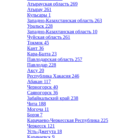
Атырауская область
269
Атырау
261
Кульсары
1
Западно-Казахстанская область
263
Уральск
228
Западно-Казахтанская область
10
Чуйская область
261
Токмок
45
Кант
36
Кара-Балта
23
Павлодарская область
257
Павлодар
228
Аксу
20
Республика Хакасия
246
Абакан
117
Черногорск
40
Саяногорск
36
Забайкальский край
238
Чита
188
Могоча
11
Борзя
7
Карачаево-Черкесская Республика
225
Черкесск
121
Усть-Джегута
18
Карачаевск
9