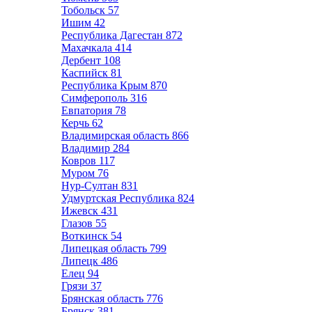
Тобольск
57
Ишим
42
Республика Дагестан
872
Махачкала
414
Дербент
108
Каспийск
81
Республика Крым
870
Симферополь
316
Евпатория
78
Керчь
62
Владимирская область
866
Владимир
284
Ковров
117
Муром
76
Нур-Султан
831
Удмуртская Республика
824
Ижевск
431
Глазов
55
Воткинск
54
Липецкая область
799
Липецк
486
Елец
94
Грязи
37
Брянская область
776
Брянск
381