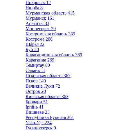
Покровск
12
Нюрба
8
Мурманская область
415
Мурманск
161
Апатиты
33
Мончегорск
29
Костромская область
389
Кострома
208
Шарья
22
Буй
20
Карагандинская область
369
Караганда
269
Темиртау
80
Сарань
11
Псковская область
367
Псков
149
Великие Луки
72
Остров
20
Киевская область
363
Бровари
51
Ірпінь
41
Вишневе
23
Республика Бурятия
361
Улан-Удэ
224
Гусиноозерск
9