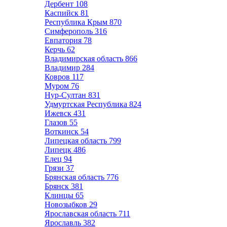
Дербент
108
Каспийск
81
Республика Крым
870
Симферополь
316
Евпатория
78
Керчь
62
Владимирская область
866
Владимир
284
Ковров
117
Муром
76
Нур-Султан
831
Удмуртская Республика
824
Ижевск
431
Глазов
55
Воткинск
54
Липецкая область
799
Липецк
486
Елец
94
Грязи
37
Брянская область
776
Брянск
381
Клинцы
65
Новозыбков
29
Ярославская область
711
Ярославль
382