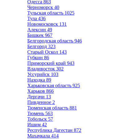
Одесса
863
Черноморск
40
Тульская область
1025
Тула
436
Новомосковск
131
Алексин
49
Бишкек
967
Белгородская область
946
Белгород
323
Старый Оскол
143
Губкин
86
Приморский край
943
Владивосток
302
Уссурийск
103
Находка
89
Харьковская область
925
Харьков
866
Дергачи
13
Пивденное
2
Тюменская область
881
Тюмень
563
Тобольск
57
Ишим
42
Республика Дагестан
872
Махачкала
414