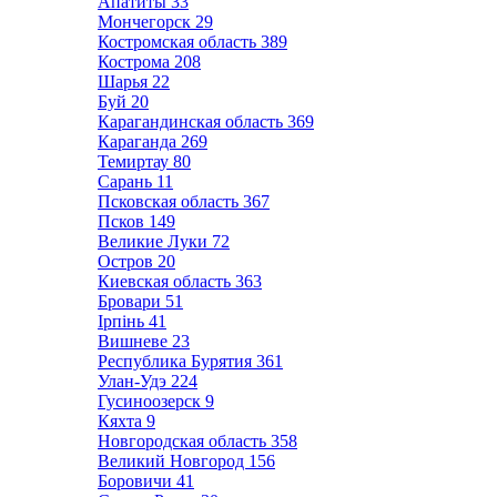
Апатиты
33
Мончегорск
29
Костромская область
389
Кострома
208
Шарья
22
Буй
20
Карагандинская область
369
Караганда
269
Темиртау
80
Сарань
11
Псковская область
367
Псков
149
Великие Луки
72
Остров
20
Киевская область
363
Бровари
51
Ірпінь
41
Вишневе
23
Республика Бурятия
361
Улан-Удэ
224
Гусиноозерск
9
Кяхта
9
Новгородская область
358
Великий Новгород
156
Боровичи
41