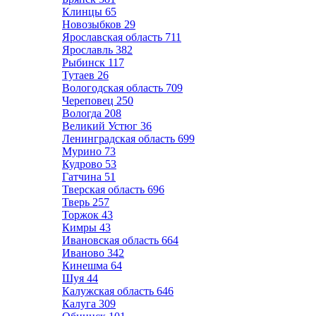
Клинцы
65
Новозыбков
29
Ярославская область
711
Ярославль
382
Рыбинск
117
Тутаев
26
Вологодская область
709
Череповец
250
Вологда
208
Великий Устюг
36
Ленинградская область
699
Мурино
73
Кудрово
53
Гатчина
51
Тверская область
696
Тверь
257
Торжок
43
Кимры
43
Ивановская область
664
Иваново
342
Кинешма
64
Шуя
44
Калужская область
646
Калуга
309