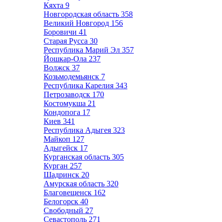
Кяхта
9
Новгородская область
358
Великий Новгород
156
Боровичи
41
Старая Русса
30
Республика Марий Эл
357
Йошкар-Ола
237
Волжск
37
Козьмодемьянск
7
Республика Карелия
343
Петрозаводск
170
Костомукша
21
Кондопога
17
Киев
341
Республика Адыгея
323
Майкоп
127
Адыгейск
17
Курганская область
305
Курган
257
Шадринск
20
Амурская область
320
Благовещенск
162
Белогорск
40
Свободный
27
Севастополь
271