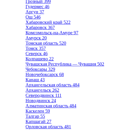
Грозный
399
Гудермес
46
Аргун
37
Ош
546
Хабаровский край
522
Хабаровск
367
Комсомольск-на-Амуре
97
Амурск
20
Томская область
520
Томск
357
Северск
46
Колпашево
22
Чувашская Республика — Чувашия
502
Чебоксары
329
Новочебоксарск
68
Канаш
43
Архангельская область
484
Архангельск
262
Северодвинск
111
Новодвинск
24
Алматинская область
484
Каскелен
59
Талгар
55
Капшагай
27
Орловская область
481