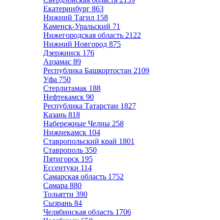
Екатеринбург
863
Нижний Тагил
158
Каменск-Уральский
71
Нижегородская область
2122
Нижний Новгород
875
Дзержинск
176
Арзамас
89
Республика Башкортостан
2109
Уфа
750
Стерлитамак
188
Нефтекамск
90
Республика Татарстан
1827
Казань
818
Набережные Челны
258
Нижнекамск
104
Ставропольский край
1801
Ставрополь
350
Пятигорск
195
Ессентуки
114
Самарская область
1752
Самара
880
Тольятти
390
Сызрань
84
Челябинская область
1706