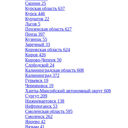
Скопин
25
Курская область
637
Курск
446
Курчатов
22
Льгов
5
Пензенская область
627
Пенза
397
Кузнецк
55
Заречный
33
Кировская область
624
Киров
426
Кирово-Чепецк
50
Слободской
24
Калининградская область
608
Калининград
372
Гурьевск
19
Черняховск
19
Ханты-Мансийский автономный округ
608
Сургут
209
Нижневартовск
138
Нефтеюганск
53
Смоленская область
595
Смоленск
262
Ярцево
42
Вязьма
41