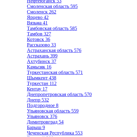
Нефтеюганск
53
Смоленская область
595
Смоленск
262
Ярцево
42
Вязьма
41
Тамбовская область
585
Тамбов
327
Котовск
36
Рассказово
33
Астраханская область
576
Астрахань
399
Ахтубинск
37
Камызяк
16
Туркестанская область
571
Шымкент
438
Туркестан
112
Кентау
17
Днепропетровская область
570
Днепр
532
Подгородное
8
Ульяновская область
559
Ульяновск
376
Димитровград
54
Барыш
9
Чеченская Республика
553