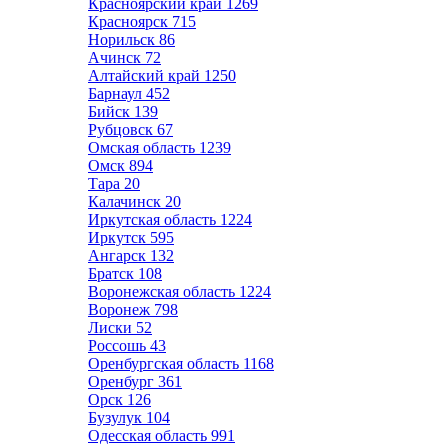
Красноярский край
1269
Красноярск
715
Норильск
86
Ачинск
72
Алтайский край
1250
Барнаул
452
Бийск
139
Рубцовск
67
Омская область
1239
Омск
894
Тара
20
Калачинск
20
Иркутская область
1224
Иркутск
595
Ангарск
132
Братск
108
Воронежская область
1224
Воронеж
798
Лиски
52
Россошь
43
Оренбургская область
1168
Оренбург
361
Орск
126
Бузулук
104
Одесская область
991