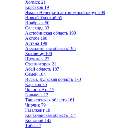
Холмск
21
Корсаков
19
Ямало-Ненецкий автономный округ
209
Новый Уренгой
55
Ноябрьск
50
Салехард
33
Актюбинская область
199
Актобе
198
Астана
198
Акмолинская область
195
Кокшетау
100
Щучинск
23
Степногорск
21
Абай область
187
Семей
184
Иссык-Кульская область
170
Каракол
75
Чолпон-Ата
17
Балыкчы
12
Ташкентская область
161
Чирчик
79
Газалкент
19
Костанайская область
154
Костанай
142
Тобыл
7