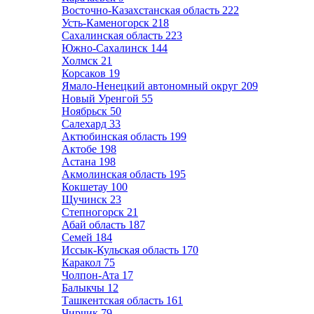
Восточно-Казахстанская область
222
Усть-Каменогорск
218
Сахалинская область
223
Южно-Сахалинск
144
Холмск
21
Корсаков
19
Ямало-Ненецкий автономный округ
209
Новый Уренгой
55
Ноябрьск
50
Салехард
33
Актюбинская область
199
Актобе
198
Астана
198
Акмолинская область
195
Кокшетау
100
Щучинск
23
Степногорск
21
Абай область
187
Семей
184
Иссык-Кульская область
170
Каракол
75
Чолпон-Ата
17
Балыкчы
12
Ташкентская область
161
Чирчик
79