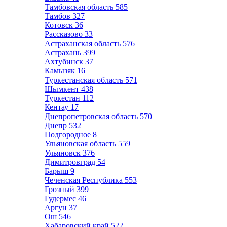
Тамбовская область
585
Тамбов
327
Котовск
36
Рассказово
33
Астраханская область
576
Астрахань
399
Ахтубинск
37
Камызяк
16
Туркестанская область
571
Шымкент
438
Туркестан
112
Кентау
17
Днепропетровская область
570
Днепр
532
Подгородное
8
Ульяновская область
559
Ульяновск
376
Димитровград
54
Барыш
9
Чеченская Республика
553
Грозный
399
Гудермес
46
Аргун
37
Ош
546
Хабаровский край
522