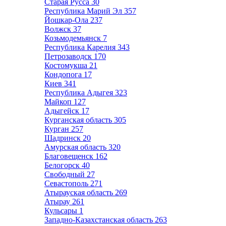
Старая Русса
30
Республика Марий Эл
357
Йошкар-Ола
237
Волжск
37
Козьмодемьянск
7
Республика Карелия
343
Петрозаводск
170
Костомукша
21
Кондопога
17
Киев
341
Республика Адыгея
323
Майкоп
127
Адыгейск
17
Курганская область
305
Курган
257
Шадринск
20
Амурская область
320
Благовещенск
162
Белогорск
40
Свободный
27
Севастополь
271
Атырауская область
269
Атырау
261
Кульсары
1
Западно-Казахстанская область
263