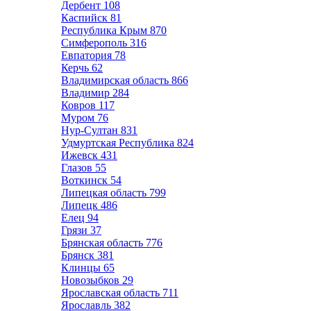
Дербент
108
Каспийск
81
Республика Крым
870
Симферополь
316
Евпатория
78
Керчь
62
Владимирская область
866
Владимир
284
Ковров
117
Муром
76
Нур-Султан
831
Удмуртская Республика
824
Ижевск
431
Глазов
55
Воткинск
54
Липецкая область
799
Липецк
486
Елец
94
Грязи
37
Брянская область
776
Брянск
381
Клинцы
65
Новозыбков
29
Ярославская область
711
Ярославль
382