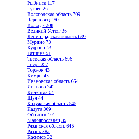
Рыбинск
117
Тутаев
26
Вологодская область
709
Череповец
250
Вологда
208
Великий Устюг
36
Ленинградская область
699
Мурино
73
Кудрово
53
Гатчина
51
Тверская область
696
Тверь
257
Торжок
43
Кимры
43
Ивановская область
664
Иваново
342
Кинешма
64
Шуя
44
Калужская область
646
Калуга
309
Обнинск
101
Малоярославец
35
Рязанская область
645
Рязань
382
Касимов
32