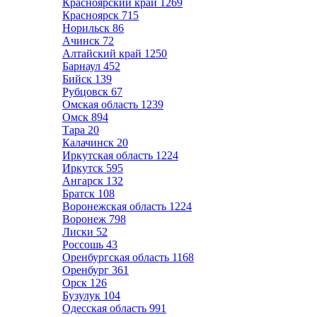
Красноярский край
1269
Красноярск
715
Норильск
86
Ачинск
72
Алтайский край
1250
Барнаул
452
Бийск
139
Рубцовск
67
Омская область
1239
Омск
894
Тара
20
Калачинск
20
Иркутская область
1224
Иркутск
595
Ангарск
132
Братск
108
Воронежская область
1224
Воронеж
798
Лиски
52
Россошь
43
Оренбургская область
1168
Оренбург
361
Орск
126
Бузулук
104
Одесская область
991