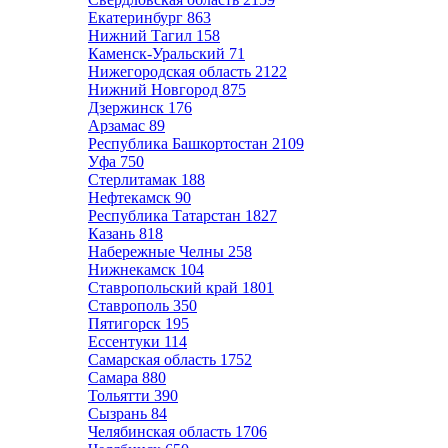
Екатеринбург
863
Нижний Тагил
158
Каменск-Уральский
71
Нижегородская область
2122
Нижний Новгород
875
Дзержинск
176
Арзамас
89
Республика Башкортостан
2109
Уфа
750
Стерлитамак
188
Нефтекамск
90
Республика Татарстан
1827
Казань
818
Набережные Челны
258
Нижнекамск
104
Ставропольский край
1801
Ставрополь
350
Пятигорск
195
Ессентуки
114
Самарская область
1752
Самара
880
Тольятти
390
Сызрань
84
Челябинская область
1706