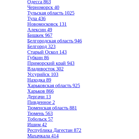
Одесса
863
Черноморск
40
Тульская область
1025
Тула
436
Новомосковск
131
Алексин
49
Бишкек
967
Белгородская область
946
Белгород
323
Старый Оскол
143
Губкин
86
Приморский край
943
Владивосток
302
Уссурийск
103
Находка
89
Харьковская область
925
Харьков
866
Дергачи
13
Пивденное
2
Тюменская область
881
Тюмень
563
Тобольск
57
Ишим
42
Республика Дагестан
872
Махачкала
414