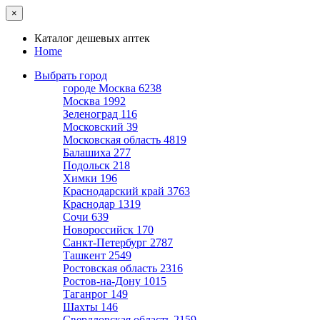
×
Каталог дешевых аптек
Home
Выбрать город
городе Москва
6238
Москва
1992
Зеленоград
116
Московский
39
Московская область
4819
Балашиха
277
Подольск
218
Химки
196
Краснодарский край
3763
Краснодар
1319
Сочи
639
Новороссийск
170
Санкт-Петербург
2787
Ташкент
2549
Ростовская область
2316
Ростов-на-Дону
1015
Таганрог
149
Шахты
146
Свердловская область
2159