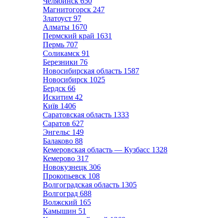
Челябинск
650
Магнитогорск
247
Златоуст
97
Алматы
1670
Пермский край
1631
Пермь
707
Соликамск
91
Березники
76
Новосибирская область
1587
Новосибирск
1025
Бердск
66
Искитим
42
Київ
1406
Саратовская область
1333
Саратов
627
Энгельс
149
Балаково
88
Кемеровская область — Кузбасс
1328
Кемерово
317
Новокузнецк
306
Прокопьевск
108
Волгоградская область
1305
Волгоград
688
Волжский
165
Камышин
51