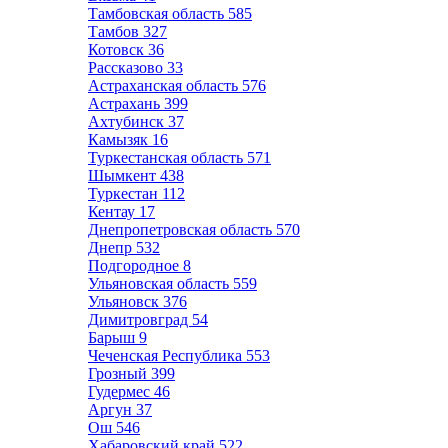
Тамбовская область
585
Тамбов
327
Котовск
36
Рассказово
33
Астраханская область
576
Астрахань
399
Ахтубинск
37
Камызяк
16
Туркестанская область
571
Шымкент
438
Туркестан
112
Кентау
17
Днепропетровская область
570
Днепр
532
Подгородное
8
Ульяновская область
559
Ульяновск
376
Димитровград
54
Барыш
9
Чеченская Республика
553
Грозный
399
Гудермес
46
Аргун
37
Ош
546
Хабаровский край
522