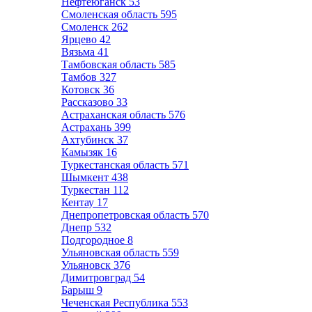
Нефтеюганск
53
Смоленская область
595
Смоленск
262
Ярцево
42
Вязьма
41
Тамбовская область
585
Тамбов
327
Котовск
36
Рассказово
33
Астраханская область
576
Астрахань
399
Ахтубинск
37
Камызяк
16
Туркестанская область
571
Шымкент
438
Туркестан
112
Кентау
17
Днепропетровская область
570
Днепр
532
Подгородное
8
Ульяновская область
559
Ульяновск
376
Димитровград
54
Барыш
9
Чеченская Республика
553