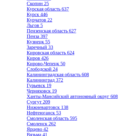
Скопин
25
Курская область
637
Курск
446
Курчатов
22
Льгов
5
Пензенская область
627
Пенза
397
Кузнецк
55
Заречный
33
Кировская область
624
Киров
426
Кирово-Чепецк
50
Слободской
24
Калининградская область
608
Калининград
372
Гурьевск
19
Черняховск
19
Ханты-Мансийский автономный округ
608
Сургут
209
Нижневартовск
138
Нефтеюганск
53
Смоленская область
595
Смоленск
262
Ярцево
42
Вязьма
41