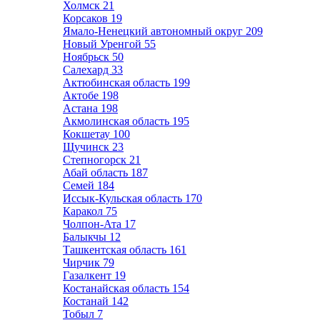
Холмск
21
Корсаков
19
Ямало-Ненецкий автономный округ
209
Новый Уренгой
55
Ноябрьск
50
Салехард
33
Актюбинская область
199
Актобе
198
Астана
198
Акмолинская область
195
Кокшетау
100
Щучинск
23
Степногорск
21
Абай область
187
Семей
184
Иссык-Кульская область
170
Каракол
75
Чолпон-Ата
17
Балыкчы
12
Ташкентская область
161
Чирчик
79
Газалкент
19
Костанайская область
154
Костанай
142
Тобыл
7