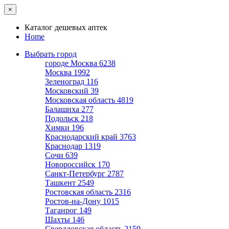
×
Каталог дешевых аптек
Home
Выбрать город
городе Москва
6238
Москва
1992
Зеленоград
116
Московский
39
Московская область
4819
Балашиха
277
Подольск
218
Химки
196
Краснодарский край
3763
Краснодар
1319
Сочи
639
Новороссийск
170
Санкт-Петербург
2787
Ташкент
2549
Ростовская область
2316
Ростов-на-Дону
1015
Таганрог
149
Шахты
146
Свердловская область
2159