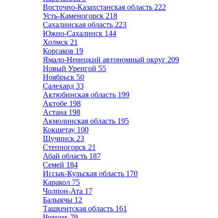
Восточно-Казахстанская область
222
Усть-Каменогорск
218
Сахалинская область
223
Южно-Сахалинск
144
Холмск
21
Корсаков
19
Ямало-Ненецкий автономный округ
209
Новый Уренгой
55
Ноябрьск
50
Салехард
33
Актюбинская область
199
Актобе
198
Астана
198
Акмолинская область
195
Кокшетау
100
Щучинск
23
Степногорск
21
Абай область
187
Семей
184
Иссык-Кульская область
170
Каракол
75
Чолпон-Ата
17
Балыкчы
12
Ташкентская область
161
Чирчик
79