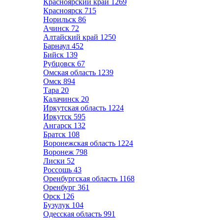
Красноярский край
1269
Красноярск
715
Норильск
86
Ачинск
72
Алтайский край
1250
Барнаул
452
Бийск
139
Рубцовск
67
Омская область
1239
Омск
894
Тара
20
Калачинск
20
Иркутская область
1224
Иркутск
595
Ангарск
132
Братск
108
Воронежская область
1224
Воронеж
798
Лиски
52
Россошь
43
Оренбургская область
1168
Оренбург
361
Орск
126
Бузулук
104
Одесская область
991