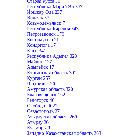
Старая Русса
30
Республика Марий Эл
357
Йошкар-Ола
237
Волжск
37
Козьмодемьянск
7
Республика Карелия
343
Петрозаводск
170
Костомукша
21
Кондопога
17
Киев
341
Республика Адыгея
323
Майкоп
127
Адыгейск
17
Курганская область
305
Курган
257
Шадринск
20
Амурская область
320
Благовещенск
162
Белогорск
40
Свободный
27
Севастополь
271
Атырауская область
269
Атырау
261
Кульсары
1
Западно-Казахстанская область
263