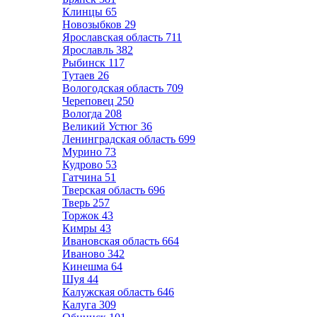
Клинцы
65
Новозыбков
29
Ярославская область
711
Ярославль
382
Рыбинск
117
Тутаев
26
Вологодская область
709
Череповец
250
Вологда
208
Великий Устюг
36
Ленинградская область
699
Мурино
73
Кудрово
53
Гатчина
51
Тверская область
696
Тверь
257
Торжок
43
Кимры
43
Ивановская область
664
Иваново
342
Кинешма
64
Шуя
44
Калужская область
646
Калуга
309