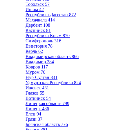
Тобольск
57
Ишим
42
Республика Дагестан
872
Махачкала
414
Дербент
108
Каспийск
81
Республика Крым
870
Симферополь
316
Евпатория
78
Керчь
62
Владимирская область
866
Владимир
284
Ковров
117
Муром
76
Нур-Султан
831
Удмуртская Республика
824
Ижевск
431
Глазов
55
Воткинск
54
Липецкая область
799
Липецк
486
Елец
94
Грязи
37
Брянская область
776
Брянск
381