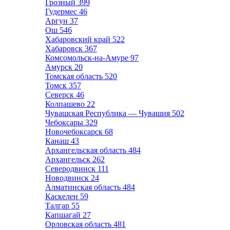
Грозный
399
Гудермес
46
Аргун
37
Ош
546
Хабаровский край
522
Хабаровск
367
Комсомольск-на-Амуре
97
Амурск
20
Томская область
520
Томск
357
Северск
46
Колпашево
22
Чувашская Республика — Чувашия
502
Чебоксары
329
Новочебоксарск
68
Канаш
43
Архангельская область
484
Архангельск
262
Северодвинск
111
Новодвинск
24
Алматинская область
484
Каскелен
59
Талгар
55
Капшагай
27
Орловская область
481