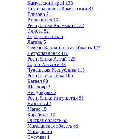
Камчатский край
133
Петропавловск-Камчатский
83
Елизово
21
Вилючинск
10
Республика Калмыкия
132
Элиста
82
Городовиковск
6
Лагань
5
Северо-Казахстанская область
127
Петропавловск
116
Республика Алтай
125
Горно-Алтайск
38
Чувашская Республика
113
Республика Тыва
105
Кызыл
90
Шагонар
3
Ак-Довурак
2
Республика Ингушетия
81
Назрань
42
Магас
15
Карабулак
10
Ошская область
66
Магаданская область
65
Магадан
56
Сусуман
1