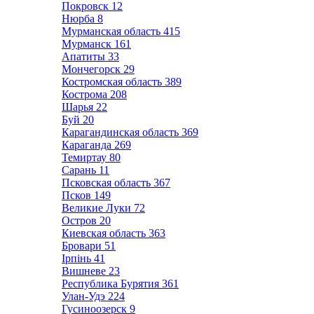
Покровск
12
Нюрба
8
Мурманская область
415
Мурманск
161
Апатиты
33
Мончегорск
29
Костромская область
389
Кострома
208
Шарья
22
Буй
20
Карагандинская область
369
Караганда
269
Темиртау
80
Сарань
11
Псковская область
367
Псков
149
Великие Луки
72
Остров
20
Киевская область
363
Бровари
51
Ірпінь
41
Вишневе
23
Республика Бурятия
361
Улан-Удэ
224
Гусиноозерск
9