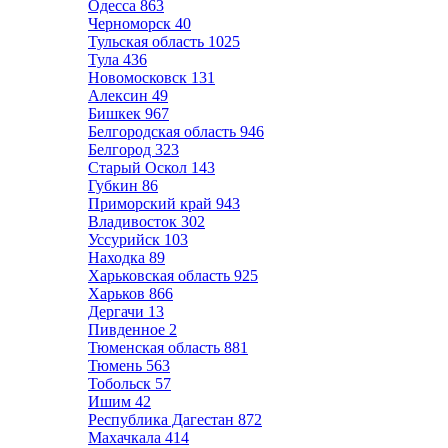
Одесса
863
Черноморск
40
Тульская область
1025
Тула
436
Новомосковск
131
Алексин
49
Бишкек
967
Белгородская область
946
Белгород
323
Старый Оскол
143
Губкин
86
Приморский край
943
Владивосток
302
Уссурийск
103
Находка
89
Харьковская область
925
Харьков
866
Дергачи
13
Пивденное
2
Тюменская область
881
Тюмень
563
Тобольск
57
Ишим
42
Республика Дагестан
872
Махачкала
414