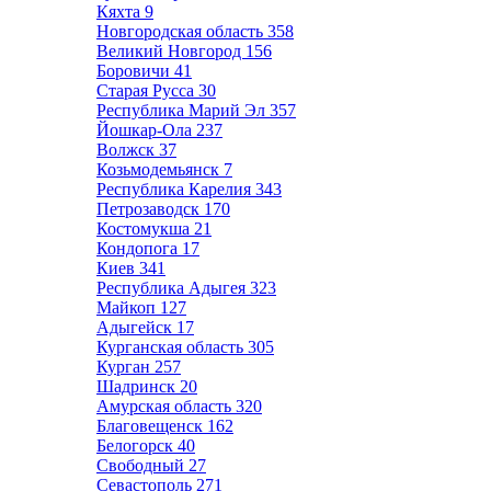
Кяхта
9
Новгородская область
358
Великий Новгород
156
Боровичи
41
Старая Русса
30
Республика Марий Эл
357
Йошкар-Ола
237
Волжск
37
Козьмодемьянск
7
Республика Карелия
343
Петрозаводск
170
Костомукша
21
Кондопога
17
Киев
341
Республика Адыгея
323
Майкоп
127
Адыгейск
17
Курганская область
305
Курган
257
Шадринск
20
Амурская область
320
Благовещенск
162
Белогорск
40
Свободный
27
Севастополь
271