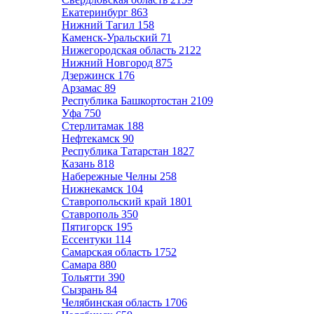
Екатеринбург
863
Нижний Тагил
158
Каменск-Уральский
71
Нижегородская область
2122
Нижний Новгород
875
Дзержинск
176
Арзамас
89
Республика Башкортостан
2109
Уфа
750
Стерлитамак
188
Нефтекамск
90
Республика Татарстан
1827
Казань
818
Набережные Челны
258
Нижнекамск
104
Ставропольский край
1801
Ставрополь
350
Пятигорск
195
Ессентуки
114
Самарская область
1752
Самара
880
Тольятти
390
Сызрань
84
Челябинская область
1706