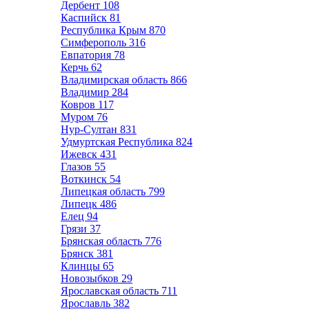
Дербент
108
Каспийск
81
Республика Крым
870
Симферополь
316
Евпатория
78
Керчь
62
Владимирская область
866
Владимир
284
Ковров
117
Муром
76
Нур-Султан
831
Удмуртская Республика
824
Ижевск
431
Глазов
55
Воткинск
54
Липецкая область
799
Липецк
486
Елец
94
Грязи
37
Брянская область
776
Брянск
381
Клинцы
65
Новозыбков
29
Ярославская область
711
Ярославль
382