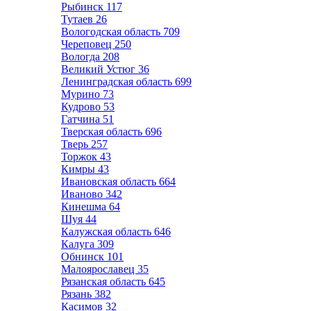
Рыбинск
117
Тутаев
26
Вологодская область
709
Череповец
250
Вологда
208
Великий Устюг
36
Ленинградская область
699
Мурино
73
Кудрово
53
Гатчина
51
Тверская область
696
Тверь
257
Торжок
43
Кимры
43
Ивановская область
664
Иваново
342
Кинешма
64
Шуя
44
Калужская область
646
Калуга
309
Обнинск
101
Малоярославец
35
Рязанская область
645
Рязань
382
Касимов
32