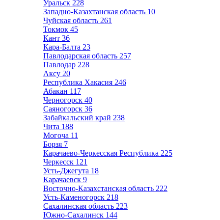
Уральск
228
Западно-Казахтанская область
10
Чуйская область
261
Токмок
45
Кант
36
Кара-Балта
23
Павлодарская область
257
Павлодар
228
Аксу
20
Республика Хакасия
246
Абакан
117
Черногорск
40
Саяногорск
36
Забайкальский край
238
Чита
188
Могоча
11
Борзя
7
Карачаево-Черкесская Республика
225
Черкесск
121
Усть-Джегута
18
Карачаевск
9
Восточно-Казахстанская область
222
Усть-Каменогорск
218
Сахалинская область
223
Южно-Сахалинск
144