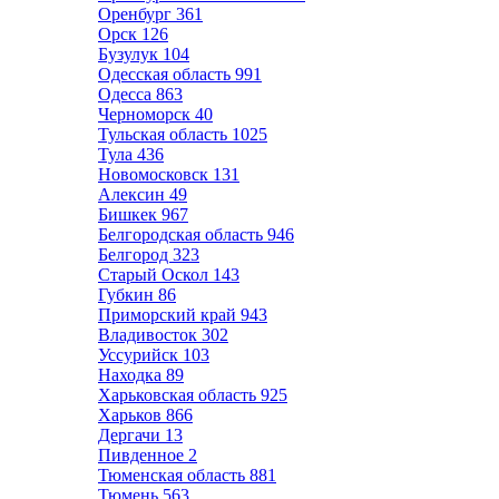
Оренбург
361
Орск
126
Бузулук
104
Одесская область
991
Одесса
863
Черноморск
40
Тульская область
1025
Тула
436
Новомосковск
131
Алексин
49
Бишкек
967
Белгородская область
946
Белгород
323
Старый Оскол
143
Губкин
86
Приморский край
943
Владивосток
302
Уссурийск
103
Находка
89
Харьковская область
925
Харьков
866
Дергачи
13
Пивденное
2
Тюменская область
881
Тюмень
563