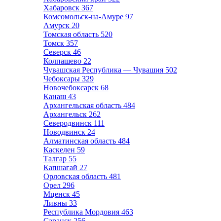
Хабаровск
367
Комсомольск-на-Амуре
97
Амурск
20
Томская область
520
Томск
357
Северск
46
Колпашево
22
Чувашская Республика — Чувашия
502
Чебоксары
329
Новочебоксарск
68
Канаш
43
Архангельская область
484
Архангельск
262
Северодвинск
111
Новодвинск
24
Алматинская область
484
Каскелен
59
Талгар
55
Капшагай
27
Орловская область
481
Орел
296
Мценск
45
Ливны
33
Республика Мордовия
463
Саранск
256