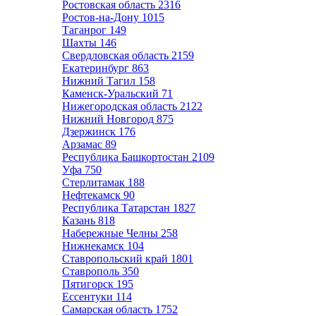
Ростовская область
2316
Ростов-на-Дону
1015
Таганрог
149
Шахты
146
Свердловская область
2159
Екатеринбург
863
Нижний Тагил
158
Каменск-Уральский
71
Нижегородская область
2122
Нижний Новгород
875
Дзержинск
176
Арзамас
89
Республика Башкортостан
2109
Уфа
750
Стерлитамак
188
Нефтекамск
90
Республика Татарстан
1827
Казань
818
Набережные Челны
258
Нижнекамск
104
Ставропольский край
1801
Ставрополь
350
Пятигорск
195
Ессентуки
114
Самарская область
1752