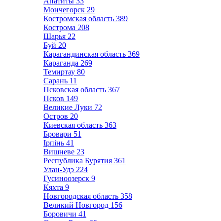
Апатиты
33
Мончегорск
29
Костромская область
389
Кострома
208
Шарья
22
Буй
20
Карагандинская область
369
Караганда
269
Темиртау
80
Сарань
11
Псковская область
367
Псков
149
Великие Луки
72
Остров
20
Киевская область
363
Бровари
51
Ірпінь
41
Вишневе
23
Республика Бурятия
361
Улан-Удэ
224
Гусиноозерск
9
Кяхта
9
Новгородская область
358
Великий Новгород
156
Боровичи
41