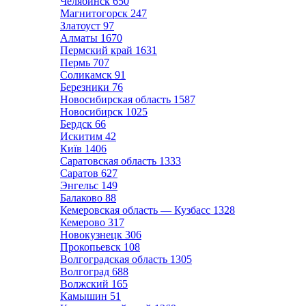
Челябинск
650
Магнитогорск
247
Златоуст
97
Алматы
1670
Пермский край
1631
Пермь
707
Соликамск
91
Березники
76
Новосибирская область
1587
Новосибирск
1025
Бердск
66
Искитим
42
Київ
1406
Саратовская область
1333
Саратов
627
Энгельс
149
Балаково
88
Кемеровская область — Кузбасс
1328
Кемерово
317
Новокузнецк
306
Прокопьевск
108
Волгоградская область
1305
Волгоград
688
Волжский
165
Камышин
51