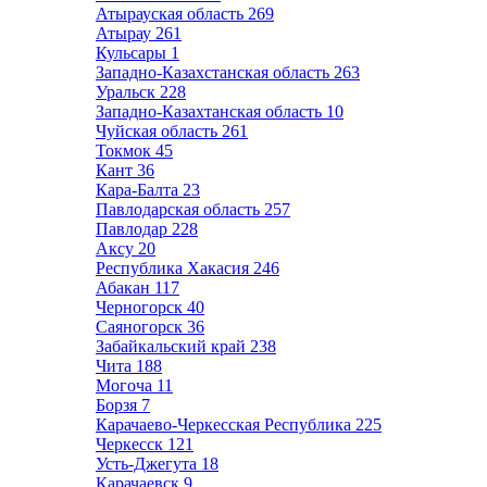
Атырауская область
269
Атырау
261
Кульсары
1
Западно-Казахстанская область
263
Уральск
228
Западно-Казахтанская область
10
Чуйская область
261
Токмок
45
Кант
36
Кара-Балта
23
Павлодарская область
257
Павлодар
228
Аксу
20
Республика Хакасия
246
Абакан
117
Черногорск
40
Саяногорск
36
Забайкальский край
238
Чита
188
Могоча
11
Борзя
7
Карачаево-Черкесская Республика
225
Черкесск
121
Усть-Джегута
18
Карачаевск
9