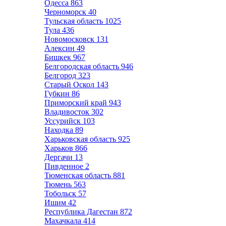
Одесса
863
Черноморск
40
Тульская область
1025
Тула
436
Новомосковск
131
Алексин
49
Бишкек
967
Белгородская область
946
Белгород
323
Старый Оскол
143
Губкин
86
Приморский край
943
Владивосток
302
Уссурийск
103
Находка
89
Харьковская область
925
Харьков
866
Дергачи
13
Пивденное
2
Тюменская область
881
Тюмень
563
Тобольск
57
Ишим
42
Республика Дагестан
872
Махачкала
414