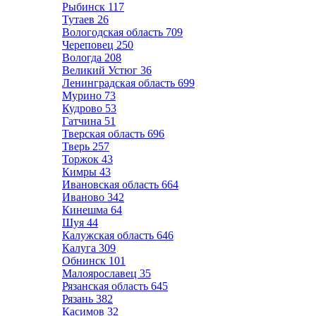
Рыбинск
117
Тутаев
26
Вологодская область
709
Череповец
250
Вологда
208
Великий Устюг
36
Ленинградская область
699
Мурино
73
Кудрово
53
Гатчина
51
Тверская область
696
Тверь
257
Торжок
43
Кимры
43
Ивановская область
664
Иваново
342
Кинешма
64
Шуя
44
Калужская область
646
Калуга
309
Обнинск
101
Малоярославец
35
Рязанская область
645
Рязань
382
Касимов
32