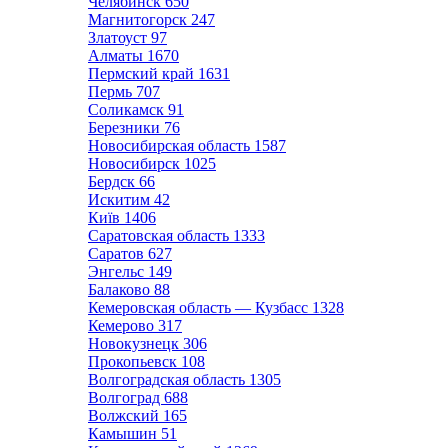
Челябинск
650
Магнитогорск
247
Златоуст
97
Алматы
1670
Пермский край
1631
Пермь
707
Соликамск
91
Березники
76
Новосибирская область
1587
Новосибирск
1025
Бердск
66
Искитим
42
Київ
1406
Саратовская область
1333
Саратов
627
Энгельс
149
Балаково
88
Кемеровская область — Кузбасс
1328
Кемерово
317
Новокузнецк
306
Прокопьевск
108
Волгоградская область
1305
Волгоград
688
Волжский
165
Камышин
51