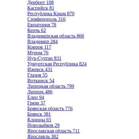
Дербент
108
Каспийск
81
Республика Крым
870
Симферополь
316
Евпатория
78
Керчь
62
Владимирская область
866
Владимир
284
Ковров
117
Муром
76
Нур-Султан
831
Удмуртская Республика
824
Ижевск
431
Глазов
55
Воткинск
54
Липецкая область
799
Липецк
486
Елец
94
Грязи
37
Брянская область
776
Брянск
381
Клинцы
65
Новозыбков
29
Ярославская область
711
Ярославль
382