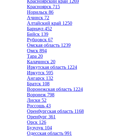
Красноярский край
1269
Красноярск
715
Норильск
86
Ачинск
72
Алтайский край
1250
Барнаул
452
Бийск
139
Рубцовск
67
Омская область
1239
Омск
894
Тара
20
Калачинск
20
Иркутская область
1224
Иркутск
595
Ангарск
132
Братск
108
Воронежская область
1224
Воронеж
798
Лиски
52
Россошь
43
Оренбургская область
1168
Оренбург
361
Орск
126
Бузулук
104
Одесская область
991