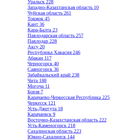
Уральск
228
Западно-Казахтанская область
10
Чуйская область
261
Токмок
45
Кант
36
Кара-Балта
23
Павлодарская область
257
Павлодар
228
Аксу
20
Республика Хакасия
246
Абакан
117
Черногорск
40
Саяногорск
36
Забайкальский край
238
Чита
188
Могоча
11
Борзя
7
Карачаево-Черкесская Республика
225
Черкесск
121
Усть-Джегута
18
Карачаевск
9
Восточно-Казахстанская область
222
Усть-Каменогорск
218
Сахалинская область
223
Южно-Сахалинск
144