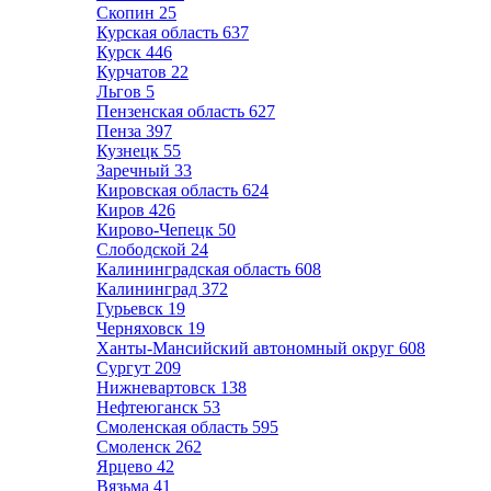
Скопин
25
Курская область
637
Курск
446
Курчатов
22
Льгов
5
Пензенская область
627
Пенза
397
Кузнецк
55
Заречный
33
Кировская область
624
Киров
426
Кирово-Чепецк
50
Слободской
24
Калининградская область
608
Калининград
372
Гурьевск
19
Черняховск
19
Ханты-Мансийский автономный округ
608
Сургут
209
Нижневартовск
138
Нефтеюганск
53
Смоленская область
595
Смоленск
262
Ярцево
42
Вязьма
41