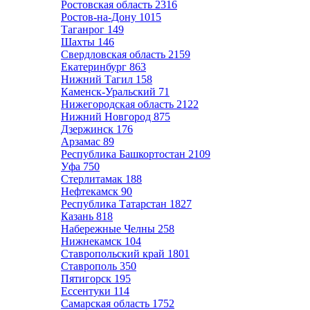
Ростовская область
2316
Ростов-на-Дону
1015
Таганрог
149
Шахты
146
Свердловская область
2159
Екатеринбург
863
Нижний Тагил
158
Каменск-Уральский
71
Нижегородская область
2122
Нижний Новгород
875
Дзержинск
176
Арзамас
89
Республика Башкортостан
2109
Уфа
750
Стерлитамак
188
Нефтекамск
90
Республика Татарстан
1827
Казань
818
Набережные Челны
258
Нижнекамск
104
Ставропольский край
1801
Ставрополь
350
Пятигорск
195
Ессентуки
114
Самарская область
1752