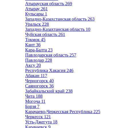
Атырауская область
269
Атырау
261
Кульсары
1
Западно-Казахстанская область
263
Уральск
228
Западно-Казахтанская область
10
Чуйская область
261
Токмок
45
Кант
36
Кара-Балта
23
Павлодарская область
257
Павлодар
228
Аксу
20
Республика Хакасия
246
Абакан
117
Черногорск
40
Саяногорск
36
Забайкальский край
238
Чита
188
Могоча
11
Борзя
7
Карачаево-Черкесская Республика
225
Черкесск
121
Усть-Джегута
18
Карачаевск
9