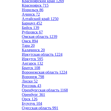
Красноярский край
1269
Красноярск
715
Норильск
86
Ачинск
72
Алтайский край
1250
Барнаул
452
Бийск
139
Рубцовск
67
Омская область
1239
Омск
894
Тара
20
Калачинск
20
Иркутская область
1224
Иркутск
595
Ангарск
132
Братск
108
Воронежская область
1224
Воронеж
798
Лиски
52
Россошь
43
Оренбургская область
1168
Оренбург
361
Орск
126
Бузулук
104
Одесская область
991