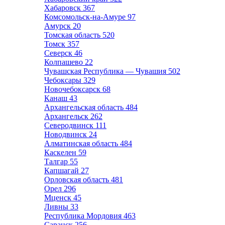
Хабаровск
367
Комсомольск-на-Амуре
97
Амурск
20
Томская область
520
Томск
357
Северск
46
Колпашево
22
Чувашская Республика — Чувашия
502
Чебоксары
329
Новочебоксарск
68
Канаш
43
Архангельская область
484
Архангельск
262
Северодвинск
111
Новодвинск
24
Алматинская область
484
Каскелен
59
Талгар
55
Капшагай
27
Орловская область
481
Орел
296
Мценск
45
Ливны
33
Республика Мордовия
463
Саранск
256