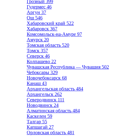
Грозный
399
Гудермес
46
Аргун
37
Ош
546
Хабаровский край
522
Хабаровск
367
Комсомольск-на-Амуре
97
Амурск
20
Томская область
520
Томск
357
Северск
46
Колпашево
22
Чувашская Республика — Чувашия
502
Чебоксары
329
Новочебоксарск
68
Канаш
43
Архангельская область
484
Архангельск
262
Северодвинск
111
Новодвинск
24
Алматинская область
484
Каскелен
59
Талгар
55
Капшагай
27
Орловская область
481