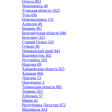
Одесса
863
Черноморск
40
Тульская область
1025
Тула
436
Новомосковск
131
Алексин
49
Бишкек
967
Белгородская область
946
Белгород
323
Старый Оскол
143
Губкин
86
Приморский край
943
Владивосток
302
Уссурийск
103
Находка
89
Харьковская область
925
Харьков
866
Дергачи
13
Пивденное
2
Тюменская область
881
Тюмень
563
Тобольск
57
Ишим
42
Республика Дагестан
872
Махачкала
414