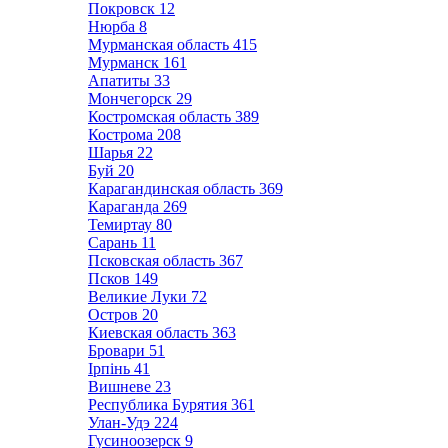
Покровск
12
Нюрба
8
Мурманская область
415
Мурманск
161
Апатиты
33
Мончегорск
29
Костромская область
389
Кострома
208
Шарья
22
Буй
20
Карагандинская область
369
Караганда
269
Темиртау
80
Сарань
11
Псковская область
367
Псков
149
Великие Луки
72
Остров
20
Киевская область
363
Бровари
51
Ірпінь
41
Вишневе
23
Республика Бурятия
361
Улан-Удэ
224
Гусиноозерск
9