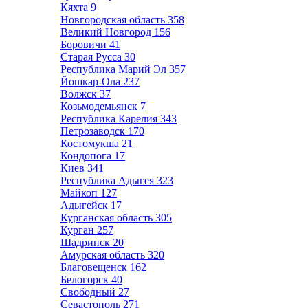
Кяхта
9
Новгородская область
358
Великий Новгород
156
Боровичи
41
Старая Русса
30
Республика Марий Эл
357
Йошкар-Ола
237
Волжск
37
Козьмодемьянск
7
Республика Карелия
343
Петрозаводск
170
Костомукша
21
Кондопога
17
Киев
341
Республика Адыгея
323
Майкоп
127
Адыгейск
17
Курганская область
305
Курган
257
Шадринск
20
Амурская область
320
Благовещенск
162
Белогорск
40
Свободный
27
Севастополь
271