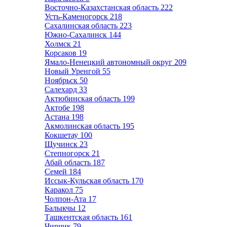
Восточно-Казахстанская область
222
Усть-Каменогорск
218
Сахалинская область
223
Южно-Сахалинск
144
Холмск
21
Корсаков
19
Ямало-Ненецкий автономный округ
209
Новый Уренгой
55
Ноябрьск
50
Салехард
33
Актюбинская область
199
Актобе
198
Астана
198
Акмолинская область
195
Кокшетау
100
Щучинск
23
Степногорск
21
Абай область
187
Семей
184
Иссык-Кульская область
170
Каракол
75
Чолпон-Ата
17
Балыкчы
12
Ташкентская область
161
Чирчик
79