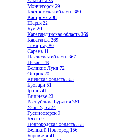
Апатиты
33
Мончегорск
29
Костромская область
389
Кострома
208
Шарья
22
Буй
20
Карагандинская область
369
Караганда
269
Темиртау
80
Сарань
11
Псковская область
367
Псков
149
Великие Луки
72
Остров
20
Киевская область
363
Бровари
51
Ірпінь
41
Вишневе
23
Республика Бурятия
361
Улан-Удэ
224
Гусиноозерск
9
Кяхта
9
Новгородская область
358
Великий Новгород
156
Боровичи
41