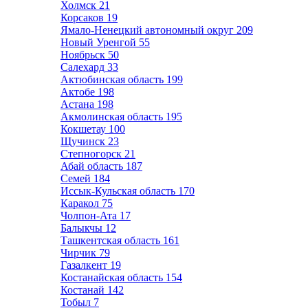
Холмск
21
Корсаков
19
Ямало-Ненецкий автономный округ
209
Новый Уренгой
55
Ноябрьск
50
Салехард
33
Актюбинская область
199
Актобе
198
Астана
198
Акмолинская область
195
Кокшетау
100
Щучинск
23
Степногорск
21
Абай область
187
Семей
184
Иссык-Кульская область
170
Каракол
75
Чолпон-Ата
17
Балыкчы
12
Ташкентская область
161
Чирчик
79
Газалкент
19
Костанайская область
154
Костанай
142
Тобыл
7