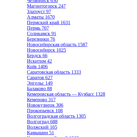
Челябинск
650
Магнитогорск
247
Златоуст
97
Алматы
1670
Пермский край
1631
Пермь
707
Соликамск
91
Березники
76
Новосибирская область
1587
Новосибирск
1025
Бердск
66
Искитим
42
Київ
1406
Саратовская область
1333
Саратов
627
Энгельс
149
Балаково
88
Кемеровская область — Кузбасс
1328
Кемерово
317
Новокузнецк
306
Прокопьевск
108
Волгоградская область
1305
Волгоград
688
Волжский
165
Камышин
51