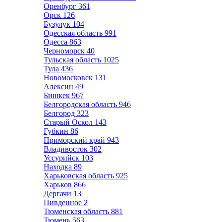
Оренбург
361
Орск
126
Бузулук
104
Одесская область
991
Одесса
863
Черноморск
40
Тульская область
1025
Тула
436
Новомосковск
131
Алексин
49
Бишкек
967
Белгородская область
946
Белгород
323
Старый Оскол
143
Губкин
86
Приморский край
943
Владивосток
302
Уссурийск
103
Находка
89
Харьковская область
925
Харьков
866
Дергачи
13
Пивденное
2
Тюменская область
881
Тюмень
563