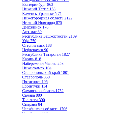
Екатеринбург
863
Нижний Тагил
158
Каменск-Уральский
71
Нижегородская область
2122
Нижний Новгород
875
Дзержинск
176
Арзамас
89
Республика Башкортостан
2109
Уфа
750
Стерлитамак
188
Нефтекамск
90
Республика Татарстан
1827
Казань
818
Набережные Челны
258
Нижнекамск
104
Ставропольский край
1801
Ставрополь
350
Пятигорск
195
Ессентуки
114
Самарская область
1752
Самара
880
Тольятти
390
Сызрань
84
Челябинская область
1706