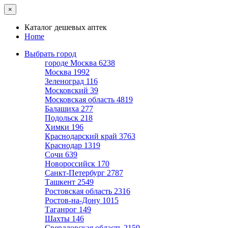
×
Каталог дешевых аптек
Home
Выбрать город
городе Москва
6238
Москва
1992
Зеленоград
116
Московский
39
Московская область
4819
Балашиха
277
Подольск
218
Химки
196
Краснодарский край
3763
Краснодар
1319
Сочи
639
Новороссийск
170
Санкт-Петербург
2787
Ташкент
2549
Ростовская область
2316
Ростов-на-Дону
1015
Таганрог
149
Шахты
146
Свердловская область
2159