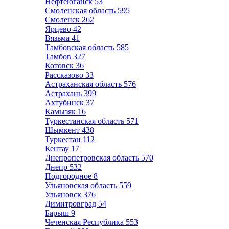
Нефтеюганск
53
Смоленская область
595
Смоленск
262
Ярцево
42
Вязьма
41
Тамбовская область
585
Тамбов
327
Котовск
36
Рассказово
33
Астраханская область
576
Астрахань
399
Ахтубинск
37
Камызяк
16
Туркестанская область
571
Шымкент
438
Туркестан
112
Кентау
17
Днепропетровская область
570
Днепр
532
Подгородное
8
Ульяновская область
559
Ульяновск
376
Димитровград
54
Барыш
9
Чеченская Республика
553