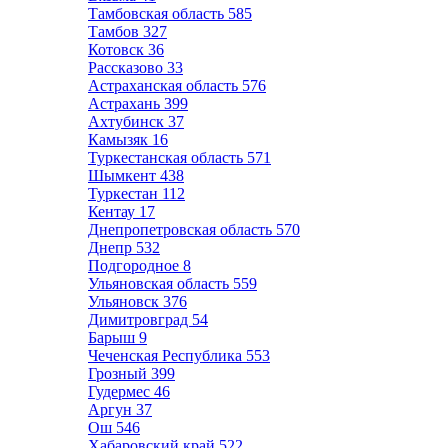
Тамбовская область
585
Тамбов
327
Котовск
36
Рассказово
33
Астраханская область
576
Астрахань
399
Ахтубинск
37
Камызяк
16
Туркестанская область
571
Шымкент
438
Туркестан
112
Кентау
17
Днепропетровская область
570
Днепр
532
Подгородное
8
Ульяновская область
559
Ульяновск
376
Димитровград
54
Барыш
9
Чеченская Республика
553
Грозный
399
Гудермес
46
Аргун
37
Ош
546
Хабаровский край
522