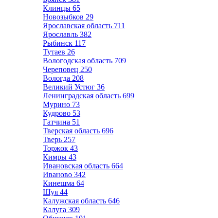
Клинцы
65
Новозыбков
29
Ярославская область
711
Ярославль
382
Рыбинск
117
Тутаев
26
Вологодская область
709
Череповец
250
Вологда
208
Великий Устюг
36
Ленинградская область
699
Мурино
73
Кудрово
53
Гатчина
51
Тверская область
696
Тверь
257
Торжок
43
Кимры
43
Ивановская область
664
Иваново
342
Кинешма
64
Шуя
44
Калужская область
646
Калуга
309