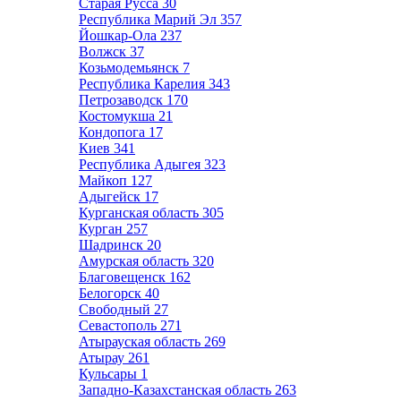
Старая Русса
30
Республика Марий Эл
357
Йошкар-Ола
237
Волжск
37
Козьмодемьянск
7
Республика Карелия
343
Петрозаводск
170
Костомукша
21
Кондопога
17
Киев
341
Республика Адыгея
323
Майкоп
127
Адыгейск
17
Курганская область
305
Курган
257
Шадринск
20
Амурская область
320
Благовещенск
162
Белогорск
40
Свободный
27
Севастополь
271
Атырауская область
269
Атырау
261
Кульсары
1
Западно-Казахстанская область
263