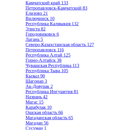
Камчатский край
133
Петропавловск-Камчатский
83
Елизово
21
Вилючинск
10
Республика Калмыкия
132
Элиста
82
Городовиковск
6
Лагань
5
Северо-Казахстанская область
127
Петропавловск
116
Республика Алтай
125
Горно-Алтайск
38
Чувашская Республика
113
Республика Тыва
105
Кызыл
90
Шагонар
3
Ак-Довурак
2
Республика Ингушетия
81
Назрань
42
Магас
15
Карабулак
10
Ошская область
66
Магаданская область
65
Магадан
56
Сусуман
1