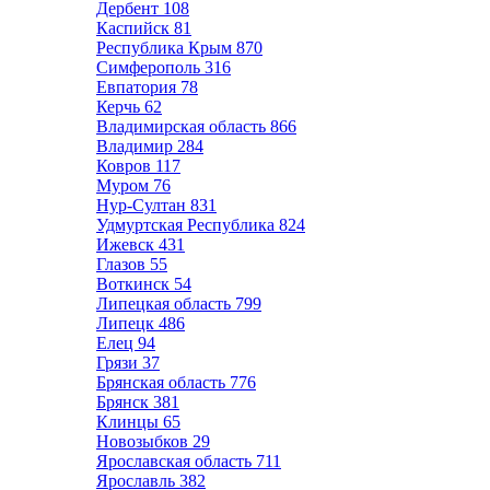
Дербент
108
Каспийск
81
Республика Крым
870
Симферополь
316
Евпатория
78
Керчь
62
Владимирская область
866
Владимир
284
Ковров
117
Муром
76
Нур-Султан
831
Удмуртская Республика
824
Ижевск
431
Глазов
55
Воткинск
54
Липецкая область
799
Липецк
486
Елец
94
Грязи
37
Брянская область
776
Брянск
381
Клинцы
65
Новозыбков
29
Ярославская область
711
Ярославль
382