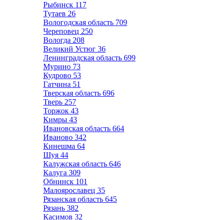
Рыбинск
117
Тутаев
26
Вологодская область
709
Череповец
250
Вологда
208
Великий Устюг
36
Ленинградская область
699
Мурино
73
Кудрово
53
Гатчина
51
Тверская область
696
Тверь
257
Торжок
43
Кимры
43
Ивановская область
664
Иваново
342
Кинешма
64
Шуя
44
Калужская область
646
Калуга
309
Обнинск
101
Малоярославец
35
Рязанская область
645
Рязань
382
Касимов
32