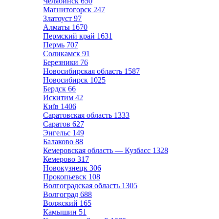
Челябинск
650
Магнитогорск
247
Златоуст
97
Алматы
1670
Пермский край
1631
Пермь
707
Соликамск
91
Березники
76
Новосибирская область
1587
Новосибирск
1025
Бердск
66
Искитим
42
Київ
1406
Саратовская область
1333
Саратов
627
Энгельс
149
Балаково
88
Кемеровская область — Кузбасс
1328
Кемерово
317
Новокузнецк
306
Прокопьевск
108
Волгоградская область
1305
Волгоград
688
Волжский
165
Камышин
51