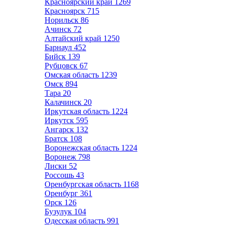
Красноярский край
1269
Красноярск
715
Норильск
86
Ачинск
72
Алтайский край
1250
Барнаул
452
Бийск
139
Рубцовск
67
Омская область
1239
Омск
894
Тара
20
Калачинск
20
Иркутская область
1224
Иркутск
595
Ангарск
132
Братск
108
Воронежская область
1224
Воронеж
798
Лиски
52
Россошь
43
Оренбургская область
1168
Оренбург
361
Орск
126
Бузулук
104
Одесская область
991