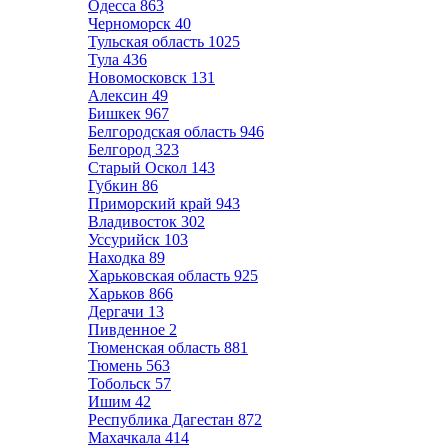
Одесса
863
Черноморск
40
Тульская область
1025
Тула
436
Новомосковск
131
Алексин
49
Бишкек
967
Белгородская область
946
Белгород
323
Старый Оскол
143
Губкин
86
Приморский край
943
Владивосток
302
Уссурийск
103
Находка
89
Харьковская область
925
Харьков
866
Дергачи
13
Пивденное
2
Тюменская область
881
Тюмень
563
Тобольск
57
Ишим
42
Республика Дагестан
872
Махачкала
414