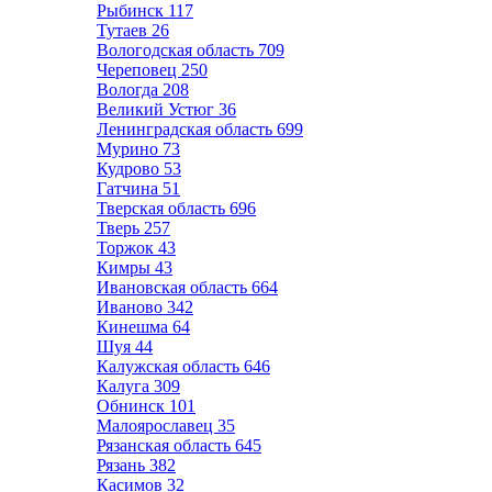
Рыбинск
117
Тутаев
26
Вологодская область
709
Череповец
250
Вологда
208
Великий Устюг
36
Ленинградская область
699
Мурино
73
Кудрово
53
Гатчина
51
Тверская область
696
Тверь
257
Торжок
43
Кимры
43
Ивановская область
664
Иваново
342
Кинешма
64
Шуя
44
Калужская область
646
Калуга
309
Обнинск
101
Малоярославец
35
Рязанская область
645
Рязань
382
Касимов
32