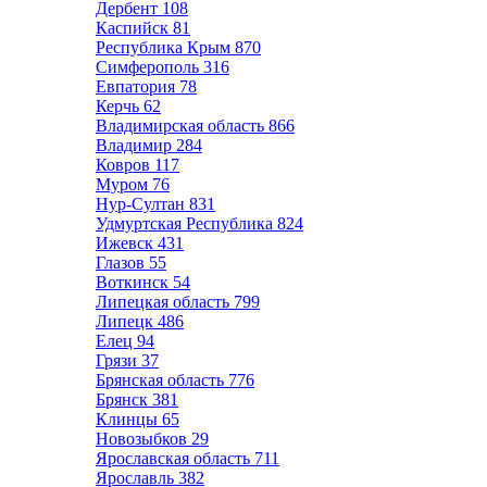
Дербент
108
Каспийск
81
Республика Крым
870
Симферополь
316
Евпатория
78
Керчь
62
Владимирская область
866
Владимир
284
Ковров
117
Муром
76
Нур-Султан
831
Удмуртская Республика
824
Ижевск
431
Глазов
55
Воткинск
54
Липецкая область
799
Липецк
486
Елец
94
Грязи
37
Брянская область
776
Брянск
381
Клинцы
65
Новозыбков
29
Ярославская область
711
Ярославль
382