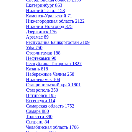
Екатеринбург
863
Нижний Тагил
158
Каменск-Уральский
71
Нижегородская область
2122
Нижний Новгород
875
Дзержинск
176
Арзамас
89
Республика Башкортостан
2109
Уфа
750
Стерлитамак
188
Нефтекамск
90
Республика Татарстан
1827
Казань
818
Набережные Челны
258
Нижнекамск
104
Ставропольский край
1801
Ставрополь
350
Пятигорск
195
Ессентуки
114
Самарская область
1752
Самара
880
Тольятти
390
Сызрань
84
Челябинская область
1706