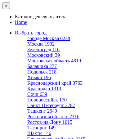
×
Каталог дешевых аптек
Home
Выбрать город
городе Москва
6238
Москва
1992
Зеленоград
116
Московский
39
Московская область
4819
Балашиха
277
Подольск
218
Химки
196
Краснодарский край
3763
Краснодар
1319
Сочи
639
Новороссийск
170
Санкт-Петербург
2787
Ташкент
2549
Ростовская область
2316
Ростов-на-Дону
1015
Таганрог
149
Шахты
146
Свердловская область
2159