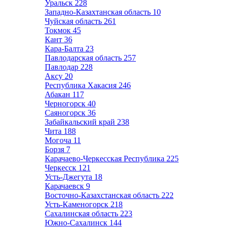
Уральск
228
Западно-Казахтанская область
10
Чуйская область
261
Токмок
45
Кант
36
Кара-Балта
23
Павлодарская область
257
Павлодар
228
Аксу
20
Республика Хакасия
246
Абакан
117
Черногорск
40
Саяногорск
36
Забайкальский край
238
Чита
188
Могоча
11
Борзя
7
Карачаево-Черкесская Республика
225
Черкесск
121
Усть-Джегута
18
Карачаевск
9
Восточно-Казахстанская область
222
Усть-Каменогорск
218
Сахалинская область
223
Южно-Сахалинск
144