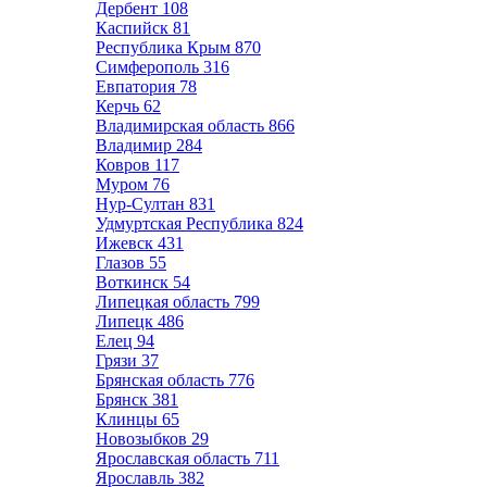
Дербент
108
Каспийск
81
Республика Крым
870
Симферополь
316
Евпатория
78
Керчь
62
Владимирская область
866
Владимир
284
Ковров
117
Муром
76
Нур-Султан
831
Удмуртская Республика
824
Ижевск
431
Глазов
55
Воткинск
54
Липецкая область
799
Липецк
486
Елец
94
Грязи
37
Брянская область
776
Брянск
381
Клинцы
65
Новозыбков
29
Ярославская область
711
Ярославль
382