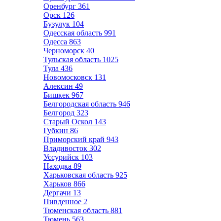
Оренбург
361
Орск
126
Бузулук
104
Одесская область
991
Одесса
863
Черноморск
40
Тульская область
1025
Тула
436
Новомосковск
131
Алексин
49
Бишкек
967
Белгородская область
946
Белгород
323
Старый Оскол
143
Губкин
86
Приморский край
943
Владивосток
302
Уссурийск
103
Находка
89
Харьковская область
925
Харьков
866
Дергачи
13
Пивденное
2
Тюменская область
881
Тюмень
563