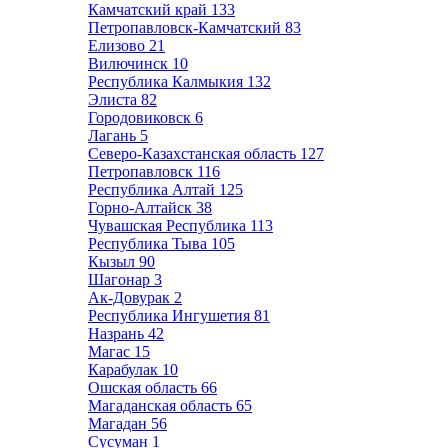
Камчатский край
133
Петропавловск-Камчатский
83
Елизово
21
Вилючинск
10
Республика Калмыкия
132
Элиста
82
Городовиковск
6
Лагань
5
Северо-Казахстанская область
127
Петропавловск
116
Республика Алтай
125
Горно-Алтайск
38
Чувашская Республика
113
Республика Тыва
105
Кызыл
90
Шагонар
3
Ак-Довурак
2
Республика Ингушетия
81
Назрань
42
Магас
15
Карабулак
10
Ошская область
66
Магаданская область
65
Магадан
56
Сусуман
1