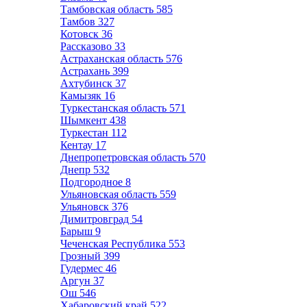
Тамбовская область
585
Тамбов
327
Котовск
36
Рассказово
33
Астраханская область
576
Астрахань
399
Ахтубинск
37
Камызяк
16
Туркестанская область
571
Шымкент
438
Туркестан
112
Кентау
17
Днепропетровская область
570
Днепр
532
Подгородное
8
Ульяновская область
559
Ульяновск
376
Димитровград
54
Барыш
9
Чеченская Республика
553
Грозный
399
Гудермес
46
Аргун
37
Ош
546
Хабаровский край
522