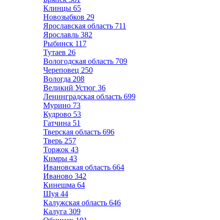
Клинцы
65
Новозыбков
29
Ярославская область
711
Ярославль
382
Рыбинск
117
Тутаев
26
Вологодская область
709
Череповец
250
Вологда
208
Великий Устюг
36
Ленинградская область
699
Мурино
73
Кудрово
53
Гатчина
51
Тверская область
696
Тверь
257
Торжок
43
Кимры
43
Ивановская область
664
Иваново
342
Кинешма
64
Шуя
44
Калужская область
646
Калуга
309