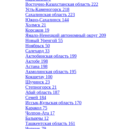
Восточно-Казахстанская область
222
Усть-Каменогорск
218
Сахалинская область
223
Южно-Сахалинск
144
Холмск
21
Корсаков
19
Ямало-Ненецкий автономный округ
209
Новый Уренгой
55
Ноябрьск
50
Салехард
33
Актюбинская область
199
Актобе
198
Астана
198
Акмолинская область
195
Кокшетау
100
Щучинск
23
Степногорск
21
Абай область
187
Семей
184
Иссык-Кульская область
170
Каракол
75
Чолпон-Ата
17
Балыкчы
12
Ташкентская область
161
Чирчик
79