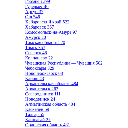
Грозный
399
Гудермес
46
Аргун
37
Ош
546
Хабаровский край
522
Хабаровск
367
Комсомольск-на-Амуре
97
Амурск
20
Томская область
520
Томск
357
Северск
46
Колпашево
22
Чувашская Республика — Чувашия
502
Чебоксары
329
Новочебоксарск
68
Канаш
43
Архангельская область
484
Архангельск
262
Северодвинск
111
Новодвинск
24
Алматинская область
484
Каскелен
59
Талгар
55
Капшагай
27
Орловская область
481