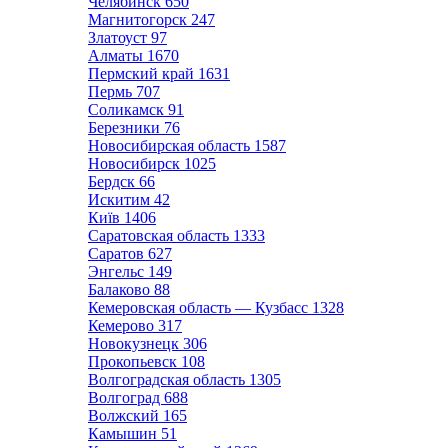
Челябинск
650
Магнитогорск
247
Златоуст
97
Алматы
1670
Пермский край
1631
Пермь
707
Соликамск
91
Березники
76
Новосибирская область
1587
Новосибирск
1025
Бердск
66
Искитим
42
Київ
1406
Саратовская область
1333
Саратов
627
Энгельс
149
Балаково
88
Кемеровская область — Кузбасс
1328
Кемерово
317
Новокузнецк
306
Прокопьевск
108
Волгоградская область
1305
Волгоград
688
Волжский
165
Камышин
51