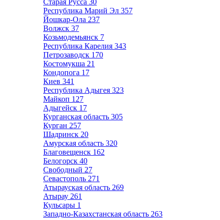
Старая Русса
30
Республика Марий Эл
357
Йошкар-Ола
237
Волжск
37
Козьмодемьянск
7
Республика Карелия
343
Петрозаводск
170
Костомукша
21
Кондопога
17
Киев
341
Республика Адыгея
323
Майкоп
127
Адыгейск
17
Курганская область
305
Курган
257
Шадринск
20
Амурская область
320
Благовещенск
162
Белогорск
40
Свободный
27
Севастополь
271
Атырауская область
269
Атырау
261
Кульсары
1
Западно-Казахстанская область
263