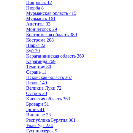
Покровск
12
Нюрба
8
Мурманская область
415
Мурманск
161
Апатиты
33
Мончегорск
29
Костромская область
389
Кострома
208
Шарья
22
Буй
20
Карагандинская область
369
Караганда
269
Темиртау
80
Сарань
11
Псковская область
367
Псков
149
Великие Луки
72
Остров
20
Киевская область
363
Бровари
51
Ірпінь
41
Вишневе
23
Республика Бурятия
361
Улан-Удэ
224
Гусиноозерск
9