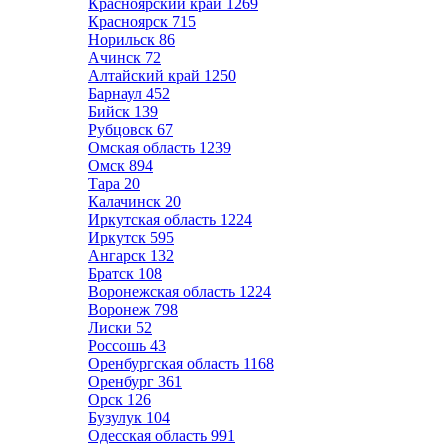
Красноярский край
1269
Красноярск
715
Норильск
86
Ачинск
72
Алтайский край
1250
Барнаул
452
Бийск
139
Рубцовск
67
Омская область
1239
Омск
894
Тара
20
Калачинск
20
Иркутская область
1224
Иркутск
595
Ангарск
132
Братск
108
Воронежская область
1224
Воронеж
798
Лиски
52
Россошь
43
Оренбургская область
1168
Оренбург
361
Орск
126
Бузулук
104
Одесская область
991