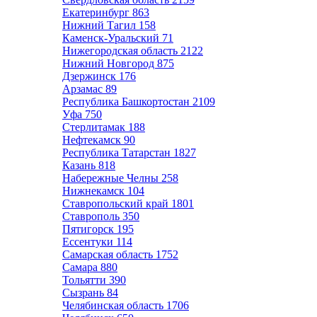
Екатеринбург
863
Нижний Тагил
158
Каменск-Уральский
71
Нижегородская область
2122
Нижний Новгород
875
Дзержинск
176
Арзамас
89
Республика Башкортостан
2109
Уфа
750
Стерлитамак
188
Нефтекамск
90
Республика Татарстан
1827
Казань
818
Набережные Челны
258
Нижнекамск
104
Ставропольский край
1801
Ставрополь
350
Пятигорск
195
Ессентуки
114
Самарская область
1752
Самара
880
Тольятти
390
Сызрань
84
Челябинская область
1706