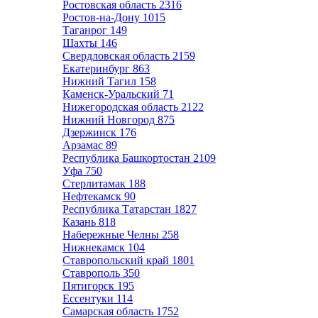
Ростовская область
2316
Ростов-на-Дону
1015
Таганрог
149
Шахты
146
Свердловская область
2159
Екатеринбург
863
Нижний Тагил
158
Каменск-Уральский
71
Нижегородская область
2122
Нижний Новгород
875
Дзержинск
176
Арзамас
89
Республика Башкортостан
2109
Уфа
750
Стерлитамак
188
Нефтекамск
90
Республика Татарстан
1827
Казань
818
Набережные Челны
258
Нижнекамск
104
Ставропольский край
1801
Ставрополь
350
Пятигорск
195
Ессентуки
114
Самарская область
1752