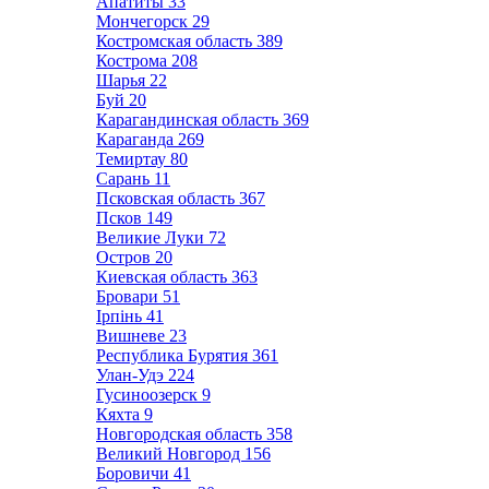
Апатиты
33
Мончегорск
29
Костромская область
389
Кострома
208
Шарья
22
Буй
20
Карагандинская область
369
Караганда
269
Темиртау
80
Сарань
11
Псковская область
367
Псков
149
Великие Луки
72
Остров
20
Киевская область
363
Бровари
51
Ірпінь
41
Вишневе
23
Республика Бурятия
361
Улан-Удэ
224
Гусиноозерск
9
Кяхта
9
Новгородская область
358
Великий Новгород
156
Боровичи
41