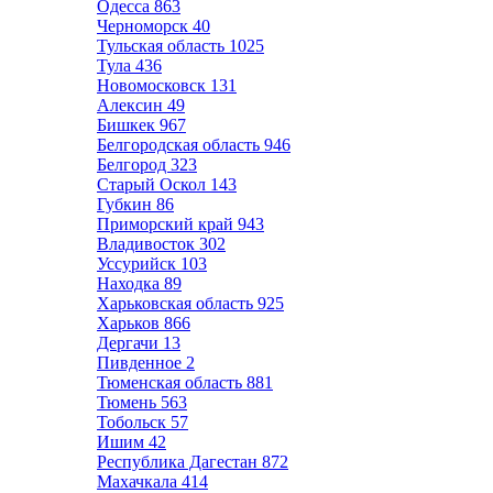
Одесса
863
Черноморск
40
Тульская область
1025
Тула
436
Новомосковск
131
Алексин
49
Бишкек
967
Белгородская область
946
Белгород
323
Старый Оскол
143
Губкин
86
Приморский край
943
Владивосток
302
Уссурийск
103
Находка
89
Харьковская область
925
Харьков
866
Дергачи
13
Пивденное
2
Тюменская область
881
Тюмень
563
Тобольск
57
Ишим
42
Республика Дагестан
872
Махачкала
414