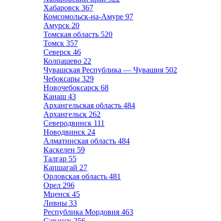
Хабаровск
367
Комсомольск-на-Амуре
97
Амурск
20
Томская область
520
Томск
357
Северск
46
Колпашево
22
Чувашская Республика — Чувашия
502
Чебоксары
329
Новочебоксарск
68
Канаш
43
Архангельская область
484
Архангельск
262
Северодвинск
111
Новодвинск
24
Алматинская область
484
Каскелен
59
Талгар
55
Капшагай
27
Орловская область
481
Орел
296
Мценск
45
Ливны
33
Республика Мордовия
463
Саранск
256