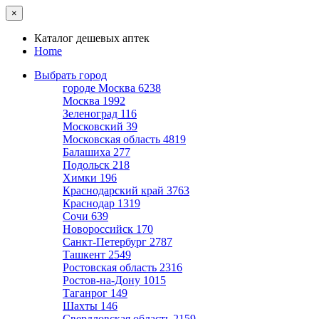
×
Каталог дешевых аптек
Home
Выбрать город
городе Москва
6238
Москва
1992
Зеленоград
116
Московский
39
Московская область
4819
Балашиха
277
Подольск
218
Химки
196
Краснодарский край
3763
Краснодар
1319
Сочи
639
Новороссийск
170
Санкт-Петербург
2787
Ташкент
2549
Ростовская область
2316
Ростов-на-Дону
1015
Таганрог
149
Шахты
146
Свердловская область
2159