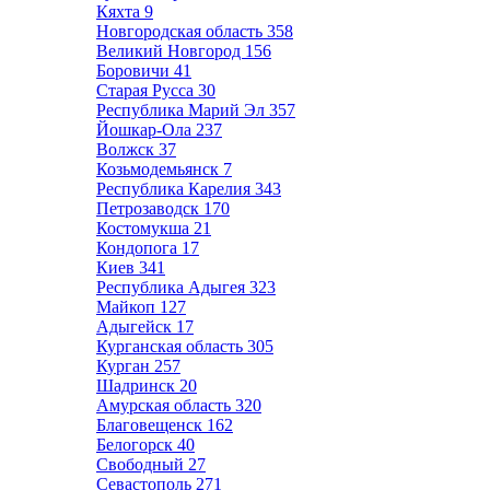
Кяхта
9
Новгородская область
358
Великий Новгород
156
Боровичи
41
Старая Русса
30
Республика Марий Эл
357
Йошкар-Ола
237
Волжск
37
Козьмодемьянск
7
Республика Карелия
343
Петрозаводск
170
Костомукша
21
Кондопога
17
Киев
341
Республика Адыгея
323
Майкоп
127
Адыгейск
17
Курганская область
305
Курган
257
Шадринск
20
Амурская область
320
Благовещенск
162
Белогорск
40
Свободный
27
Севастополь
271