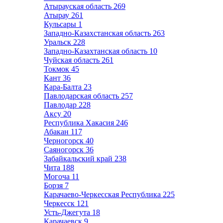
Атырауская область
269
Атырау
261
Кульсары
1
Западно-Казахстанская область
263
Уральск
228
Западно-Казахтанская область
10
Чуйская область
261
Токмок
45
Кант
36
Кара-Балта
23
Павлодарская область
257
Павлодар
228
Аксу
20
Республика Хакасия
246
Абакан
117
Черногорск
40
Саяногорск
36
Забайкальский край
238
Чита
188
Могоча
11
Борзя
7
Карачаево-Черкесская Республика
225
Черкесск
121
Усть-Джегута
18
Карачаевск
9