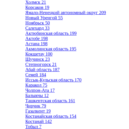
Холмск
21
Корсаков
19
Ямало-Ненецкий автономный округ
209
Новый Уренгой
55
Ноябрьск
50
Салехард
33
Актюбинская область
199
Актобе
198
Астана
198
Акмолинская область
195
Кокшетау
100
Щучинск
23
Степногорск
21
Абай область
187
Семей
184
Иссык-Кульская область
170
Каракол
75
Чолпон-Ата
17
Балыкчы
12
Ташкентская область
161
Чирчик
79
Газалкент
19
Костанайская область
154
Костанай
142
Тобыл
7