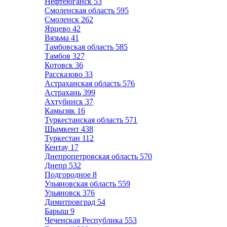
Нефтеюганск
53
Смоленская область
595
Смоленск
262
Ярцево
42
Вязьма
41
Тамбовская область
585
Тамбов
327
Котовск
36
Рассказово
33
Астраханская область
576
Астрахань
399
Ахтубинск
37
Камызяк
16
Туркестанская область
571
Шымкент
438
Туркестан
112
Кентау
17
Днепропетровская область
570
Днепр
532
Подгородное
8
Ульяновская область
559
Ульяновск
376
Димитровград
54
Барыш
9
Чеченская Республика
553