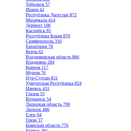
Тобольск
57
Ишим
42
Республика Дагестан
872
Махачкала
414
Дербент
108
Каспийск
81
Республика Крым
870
Симферополь
316
Евпатория
78
Керчь
62
Владимирская область
866
Владимир
284
Ковров
117
Муром
76
Нур-Султан
831
Удмуртская Республика
824
Ижевск
431
Глазов
55
Воткинск
54
Липецкая область
799
Липецк
486
Елец
94
Грязи
37
Брянская область
776
Брянск
381