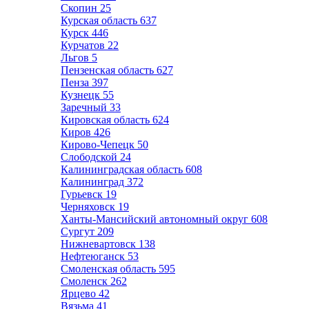
Скопин
25
Курская область
637
Курск
446
Курчатов
22
Льгов
5
Пензенская область
627
Пенза
397
Кузнецк
55
Заречный
33
Кировская область
624
Киров
426
Кирово-Чепецк
50
Слободской
24
Калининградская область
608
Калининград
372
Гурьевск
19
Черняховск
19
Ханты-Мансийский автономный округ
608
Сургут
209
Нижневартовск
138
Нефтеюганск
53
Смоленская область
595
Смоленск
262
Ярцево
42
Вязьма
41