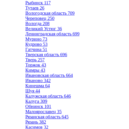
Рыбинск
117
Тутаев
26
Вологодская область
709
Череповец
250
Вологда
208
Великий Устюг
36
Ленинградская область
699
Мурино
73
Кудрово
53
Гатчина
51
Тверская область
696
Тверь
257
Торжок
43
Кимры
43
Ивановская область
664
Иваново
342
Кинешма
64
Шуя
44
Калужская область
646
Калуга
309
Обнинск
101
Малоярославец
35
Рязанская область
645
Рязань
382
Касимов
32