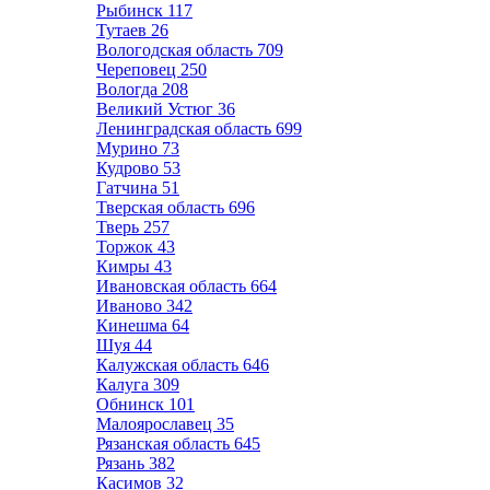
Рыбинск
117
Тутаев
26
Вологодская область
709
Череповец
250
Вологда
208
Великий Устюг
36
Ленинградская область
699
Мурино
73
Кудрово
53
Гатчина
51
Тверская область
696
Тверь
257
Торжок
43
Кимры
43
Ивановская область
664
Иваново
342
Кинешма
64
Шуя
44
Калужская область
646
Калуга
309
Обнинск
101
Малоярославец
35
Рязанская область
645
Рязань
382
Касимов
32