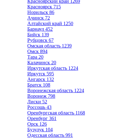
Красноярский край
1269
Красноярск
715
Норильск
86
Ачинск
72
Алтайский край
1250
Барнаул
452
Бийск
139
Рубцовск
67
Омская область
1239
Омск
894
Тара
20
Калачинск
20
Иркутская область
1224
Иркутск
595
Ангарск
132
Братск
108
Воронежская область
1224
Воронеж
798
Лиски
52
Россошь
43
Оренбургская область
1168
Оренбург
361
Орск
126
Бузулук
104
Одесская область
991