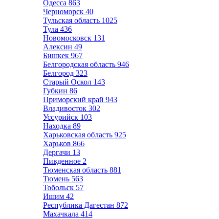
Одесса
863
Черноморск
40
Тульская область
1025
Тула
436
Новомосковск
131
Алексин
49
Бишкек
967
Белгородская область
946
Белгород
323
Старый Оскол
143
Губкин
86
Приморский край
943
Владивосток
302
Уссурийск
103
Находка
89
Харьковская область
925
Харьков
866
Дергачи
13
Пивденное
2
Тюменская область
881
Тюмень
563
Тобольск
57
Ишим
42
Республика Дагестан
872
Махачкала
414