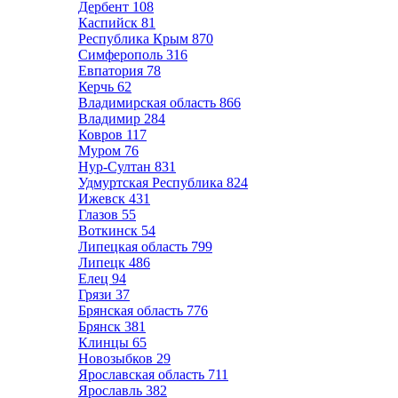
Дербент
108
Каспийск
81
Республика Крым
870
Симферополь
316
Евпатория
78
Керчь
62
Владимирская область
866
Владимир
284
Ковров
117
Муром
76
Нур-Султан
831
Удмуртская Республика
824
Ижевск
431
Глазов
55
Воткинск
54
Липецкая область
799
Липецк
486
Елец
94
Грязи
37
Брянская область
776
Брянск
381
Клинцы
65
Новозыбков
29
Ярославская область
711
Ярославль
382