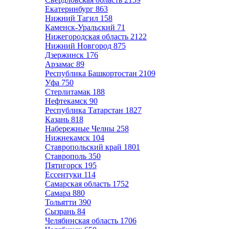
Екатеринбург
863
Нижний Тагил
158
Каменск-Уральский
71
Нижегородская область
2122
Нижний Новгород
875
Дзержинск
176
Арзамас
89
Республика Башкортостан
2109
Уфа
750
Стерлитамак
188
Нефтекамск
90
Республика Татарстан
1827
Казань
818
Набережные Челны
258
Нижнекамск
104
Ставропольский край
1801
Ставрополь
350
Пятигорск
195
Ессентуки
114
Самарская область
1752
Самара
880
Тольятти
390
Сызрань
84
Челябинская область
1706