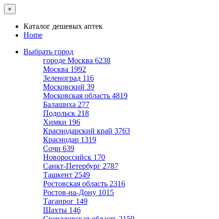
×
Каталог дешевых аптек
Home
Выбрать город
городе Москва
6238
Москва
1992
Зеленоград
116
Московский
39
Московская область
4819
Балашиха
277
Подольск
218
Химки
196
Краснодарский край
3763
Краснодар
1319
Сочи
639
Новороссийск
170
Санкт-Петербург
2787
Ташкент
2549
Ростовская область
2316
Ростов-на-Дону
1015
Таганрог
149
Шахты
146
Свердловская область
2159