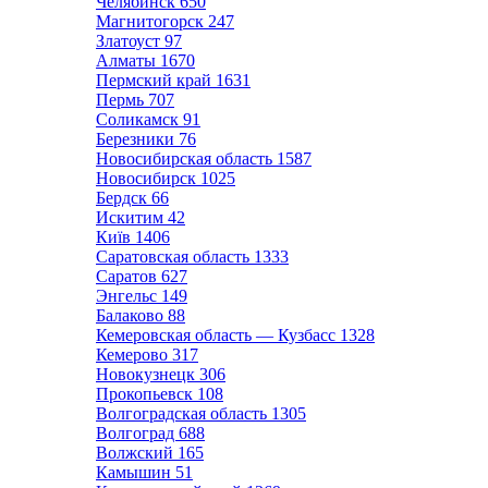
Челябинск
650
Магнитогорск
247
Златоуст
97
Алматы
1670
Пермский край
1631
Пермь
707
Соликамск
91
Березники
76
Новосибирская область
1587
Новосибирск
1025
Бердск
66
Искитим
42
Київ
1406
Саратовская область
1333
Саратов
627
Энгельс
149
Балаково
88
Кемеровская область — Кузбасс
1328
Кемерово
317
Новокузнецк
306
Прокопьевск
108
Волгоградская область
1305
Волгоград
688
Волжский
165
Камышин
51