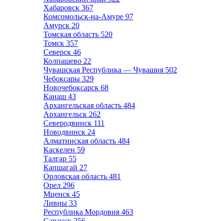
Хабаровск
367
Комсомольск-на-Амуре
97
Амурск
20
Томская область
520
Томск
357
Северск
46
Колпашево
22
Чувашская Республика — Чувашия
502
Чебоксары
329
Новочебоксарск
68
Канаш
43
Архангельская область
484
Архангельск
262
Северодвинск
111
Новодвинск
24
Алматинская область
484
Каскелен
59
Талгар
55
Капшагай
27
Орловская область
481
Орел
296
Мценск
45
Ливны
33
Республика Мордовия
463
Саранск
256