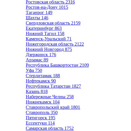
Ростовская область
2316
Ростов-на-Дону
1015
Таганрог
149
Шахты
146
Свердловская область
2159
Екатеринбург
863
Нижний Тагил
158
Каменск-Уральский
71
Нижегородская область
2122
Нижний Новгород
875
Дзержинск
176
Арзамас
89
Республика Башкортостан
2109
Уфа
750
Стерлитамак
188
Нефтекамск
90
Республика Татарстан
1827
Казань
818
Набережные Челны
258
Нижнекамск
104
Ставропольский край
1801
Ставрополь
350
Пятигорск
195
Ессентуки
114
Самарская область
1752