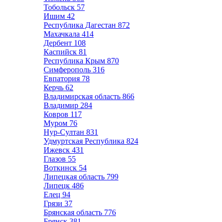
Тобольск
57
Ишим
42
Республика Дагестан
872
Махачкала
414
Дербент
108
Каспийск
81
Республика Крым
870
Симферополь
316
Евпатория
78
Керчь
62
Владимирская область
866
Владимир
284
Ковров
117
Муром
76
Нур-Султан
831
Удмуртская Республика
824
Ижевск
431
Глазов
55
Воткинск
54
Липецкая область
799
Липецк
486
Елец
94
Грязи
37
Брянская область
776
Брянск
381