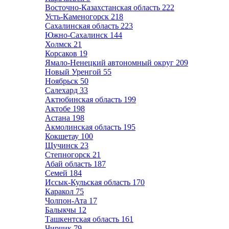
Восточно-Казахстанская область
222
Усть-Каменогорск
218
Сахалинская область
223
Южно-Сахалинск
144
Холмск
21
Корсаков
19
Ямало-Ненецкий автономный округ
209
Новый Уренгой
55
Ноябрьск
50
Салехард
33
Актюбинская область
199
Актобе
198
Астана
198
Акмолинская область
195
Кокшетау
100
Щучинск
23
Степногорск
21
Абай область
187
Семей
184
Иссык-Кульская область
170
Каракол
75
Чолпон-Ата
17
Балыкчы
12
Ташкентская область
161
Чирчик
79