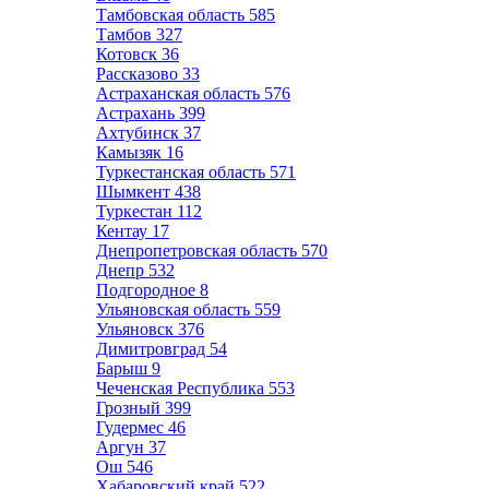
Тамбовская область
585
Тамбов
327
Котовск
36
Рассказово
33
Астраханская область
576
Астрахань
399
Ахтубинск
37
Камызяк
16
Туркестанская область
571
Шымкент
438
Туркестан
112
Кентау
17
Днепропетровская область
570
Днепр
532
Подгородное
8
Ульяновская область
559
Ульяновск
376
Димитровград
54
Барыш
9
Чеченская Республика
553
Грозный
399
Гудермес
46
Аргун
37
Ош
546
Хабаровский край
522