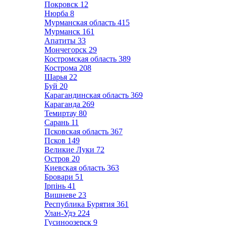
Покровск
12
Нюрба
8
Мурманская область
415
Мурманск
161
Апатиты
33
Мончегорск
29
Костромская область
389
Кострома
208
Шарья
22
Буй
20
Карагандинская область
369
Караганда
269
Темиртау
80
Сарань
11
Псковская область
367
Псков
149
Великие Луки
72
Остров
20
Киевская область
363
Бровари
51
Ірпінь
41
Вишневе
23
Республика Бурятия
361
Улан-Удэ
224
Гусиноозерск
9