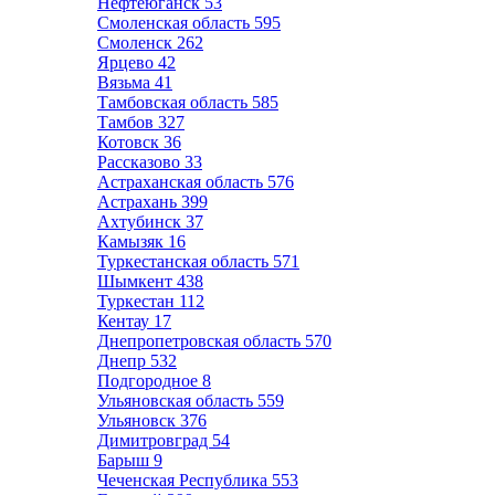
Нефтеюганск
53
Смоленская область
595
Смоленск
262
Ярцево
42
Вязьма
41
Тамбовская область
585
Тамбов
327
Котовск
36
Рассказово
33
Астраханская область
576
Астрахань
399
Ахтубинск
37
Камызяк
16
Туркестанская область
571
Шымкент
438
Туркестан
112
Кентау
17
Днепропетровская область
570
Днепр
532
Подгородное
8
Ульяновская область
559
Ульяновск
376
Димитровград
54
Барыш
9
Чеченская Республика
553