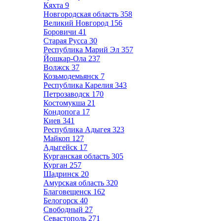
Кяхта
9
Новгородская область
358
Великий Новгород
156
Боровичи
41
Старая Русса
30
Республика Марий Эл
357
Йошкар-Ола
237
Волжск
37
Козьмодемьянск
7
Республика Карелия
343
Петрозаводск
170
Костомукша
21
Кондопога
17
Киев
341
Республика Адыгея
323
Майкоп
127
Адыгейск
17
Курганская область
305
Курган
257
Шадринск
20
Амурская область
320
Благовещенск
162
Белогорск
40
Свободный
27
Севастополь
271