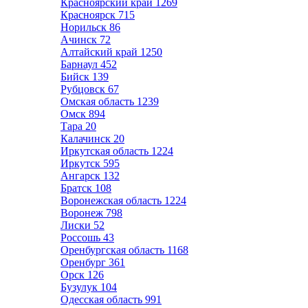
Красноярский край
1269
Красноярск
715
Норильск
86
Ачинск
72
Алтайский край
1250
Барнаул
452
Бийск
139
Рубцовск
67
Омская область
1239
Омск
894
Тара
20
Калачинск
20
Иркутская область
1224
Иркутск
595
Ангарск
132
Братск
108
Воронежская область
1224
Воронеж
798
Лиски
52
Россошь
43
Оренбургская область
1168
Оренбург
361
Орск
126
Бузулук
104
Одесская область
991