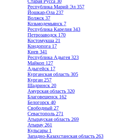
Старая Русса
30
Республика Марий Эл
357
Йошкар-Ола
237
Волжск
37
Козьмодемьянск
7
Республика Карелия
343
Петрозаводск
170
Костомукша
21
Кондопога
17
Киев
341
Республика Адыгея
323
Майкоп
127
Адыгейск
17
Курганская область
305
Курган
257
Шадринск
20
Амурская область
320
Благовещенск
162
Белогорск
40
Свободный
27
Севастополь
271
Атырауская область
269
Атырау
261
Кульсары
1
Западно-Казахстанская область
263