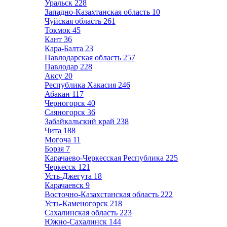
Уральск
228
Западно-Казахтанская область
10
Чуйская область
261
Токмок
45
Кант
36
Кара-Балта
23
Павлодарская область
257
Павлодар
228
Аксу
20
Республика Хакасия
246
Абакан
117
Черногорск
40
Саяногорск
36
Забайкальский край
238
Чита
188
Могоча
11
Борзя
7
Карачаево-Черкесская Республика
225
Черкесск
121
Усть-Джегута
18
Карачаевск
9
Восточно-Казахстанская область
222
Усть-Каменогорск
218
Сахалинская область
223
Южно-Сахалинск
144