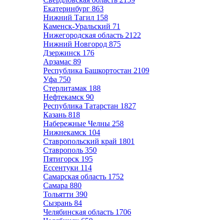
Екатеринбург
863
Нижний Тагил
158
Каменск-Уральский
71
Нижегородская область
2122
Нижний Новгород
875
Дзержинск
176
Арзамас
89
Республика Башкортостан
2109
Уфа
750
Стерлитамак
188
Нефтекамск
90
Республика Татарстан
1827
Казань
818
Набережные Челны
258
Нижнекамск
104
Ставропольский край
1801
Ставрополь
350
Пятигорск
195
Ессентуки
114
Самарская область
1752
Самара
880
Тольятти
390
Сызрань
84
Челябинская область
1706