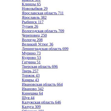
Клинцы
65
Новозыбков
29
Ярославская область
711
Ярославль
382
Рыбинск
117
Тутаев
26
Вологодская область
709
Череповец
250
Вологда
208
Великий Устюг
36
Ленинградская область
699
Мурино
73
Кудрово
53
Гатчина
51
Тверская область
696
Тверь
257
Торжок
43
Кимры
43
Ивановская область
664
Иваново
342
Кинешма
64
Шуя
44
Калужская область
646
Калуга
309