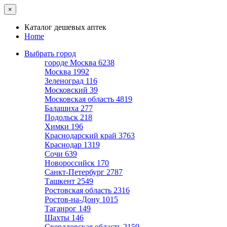
×
Каталог дешевых аптек
Home
Выбрать город
городе Москва
6238
Москва
1992
Зеленоград
116
Московский
39
Московская область
4819
Балашиха
277
Подольск
218
Химки
196
Краснодарский край
3763
Краснодар
1319
Сочи
639
Новороссийск
170
Санкт-Петербург
2787
Ташкент
2549
Ростовская область
2316
Ростов-на-Дону
1015
Таганрог
149
Шахты
146
Свердловская область
2159