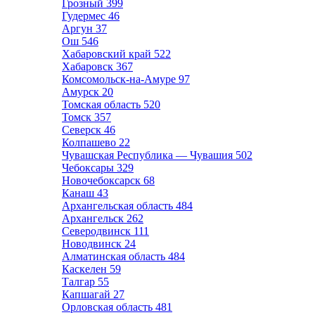
Грозный
399
Гудермес
46
Аргун
37
Ош
546
Хабаровский край
522
Хабаровск
367
Комсомольск-на-Амуре
97
Амурск
20
Томская область
520
Томск
357
Северск
46
Колпашево
22
Чувашская Республика — Чувашия
502
Чебоксары
329
Новочебоксарск
68
Канаш
43
Архангельская область
484
Архангельск
262
Северодвинск
111
Новодвинск
24
Алматинская область
484
Каскелен
59
Талгар
55
Капшагай
27
Орловская область
481