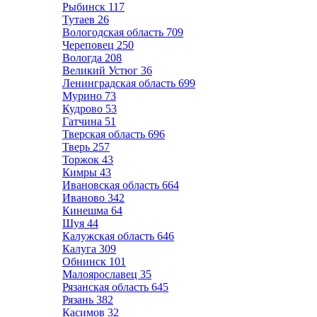
Рыбинск
117
Тутаев
26
Вологодская область
709
Череповец
250
Вологда
208
Великий Устюг
36
Ленинградская область
699
Мурино
73
Кудрово
53
Гатчина
51
Тверская область
696
Тверь
257
Торжок
43
Кимры
43
Ивановская область
664
Иваново
342
Кинешма
64
Шуя
44
Калужская область
646
Калуга
309
Обнинск
101
Малоярославец
35
Рязанская область
645
Рязань
382
Касимов
32