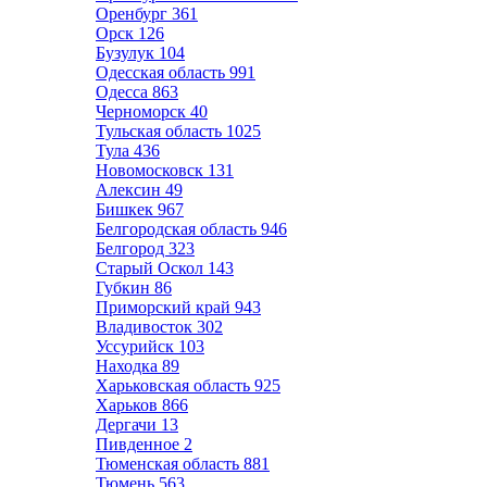
Оренбург
361
Орск
126
Бузулук
104
Одесская область
991
Одесса
863
Черноморск
40
Тульская область
1025
Тула
436
Новомосковск
131
Алексин
49
Бишкек
967
Белгородская область
946
Белгород
323
Старый Оскол
143
Губкин
86
Приморский край
943
Владивосток
302
Уссурийск
103
Находка
89
Харьковская область
925
Харьков
866
Дергачи
13
Пивденное
2
Тюменская область
881
Тюмень
563