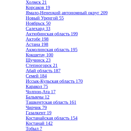
Холмск
21
Корсаков
19
Ямало-Ненецкий автономный округ
209
Новый Уренгой
55
Ноябрьск
50
Салехард
33
Актюбинская область
199
Актобе
198
Астана
198
Акмолинская область
195
Кокшетау
100
Щучинск
23
Степногорск
21
Абай область
187
Семей
184
Иссык-Кульская область
170
Каракол
75
Чолпон-Ата
17
Балыкчы
12
Ташкентская область
161
Чирчик
79
Газалкент
19
Костанайская область
154
Костанай
142
Тобыл
7