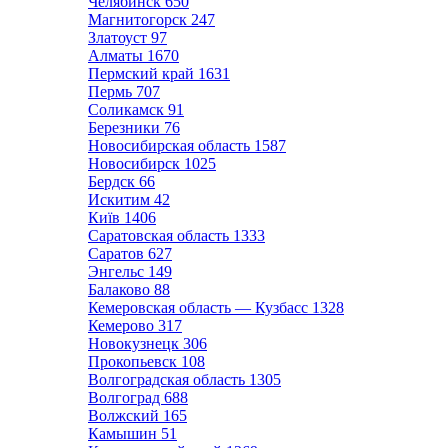
Челябинск
650
Магнитогорск
247
Златоуст
97
Алматы
1670
Пермский край
1631
Пермь
707
Соликамск
91
Березники
76
Новосибирская область
1587
Новосибирск
1025
Бердск
66
Искитим
42
Київ
1406
Саратовская область
1333
Саратов
627
Энгельс
149
Балаково
88
Кемеровская область — Кузбасс
1328
Кемерово
317
Новокузнецк
306
Прокопьевск
108
Волгоградская область
1305
Волгоград
688
Волжский
165
Камышин
51