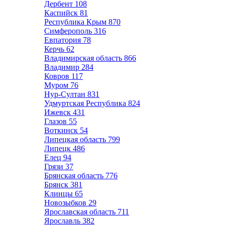
Дербент
108
Каспийск
81
Республика Крым
870
Симферополь
316
Евпатория
78
Керчь
62
Владимирская область
866
Владимир
284
Ковров
117
Муром
76
Нур-Султан
831
Удмуртская Республика
824
Ижевск
431
Глазов
55
Воткинск
54
Липецкая область
799
Липецк
486
Елец
94
Грязи
37
Брянская область
776
Брянск
381
Клинцы
65
Новозыбков
29
Ярославская область
711
Ярославль
382