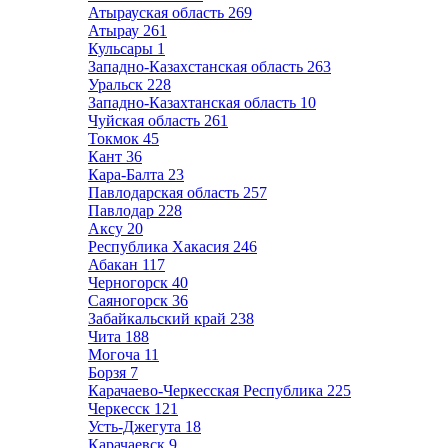
Атырауская область
269
Атырау
261
Кульсары
1
Западно-Казахстанская область
263
Уральск
228
Западно-Казахтанская область
10
Чуйская область
261
Токмок
45
Кант
36
Кара-Балта
23
Павлодарская область
257
Павлодар
228
Аксу
20
Республика Хакасия
246
Абакан
117
Черногорск
40
Саяногорск
36
Забайкальский край
238
Чита
188
Могоча
11
Борзя
7
Карачаево-Черкесская Республика
225
Черкесск
121
Усть-Джегута
18
Карачаевск
9