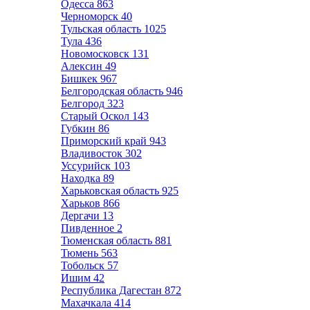
Одесса
863
Черноморск
40
Тульская область
1025
Тула
436
Новомосковск
131
Алексин
49
Бишкек
967
Белгородская область
946
Белгород
323
Старый Оскол
143
Губкин
86
Приморский край
943
Владивосток
302
Уссурийск
103
Находка
89
Харьковская область
925
Харьков
866
Дергачи
13
Пивденное
2
Тюменская область
881
Тюмень
563
Тобольск
57
Ишим
42
Республика Дагестан
872
Махачкала
414