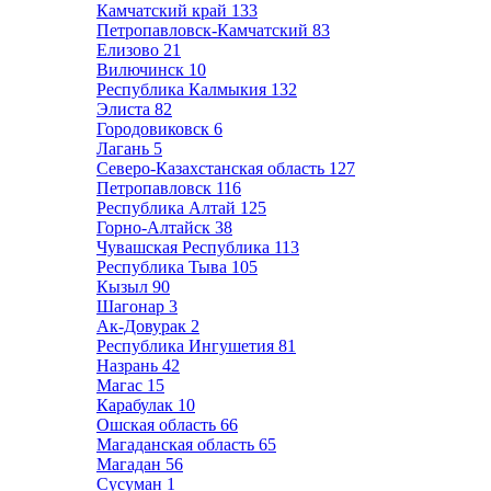
Камчатский край
133
Петропавловск-Камчатский
83
Елизово
21
Вилючинск
10
Республика Калмыкия
132
Элиста
82
Городовиковск
6
Лагань
5
Северо-Казахстанская область
127
Петропавловск
116
Республика Алтай
125
Горно-Алтайск
38
Чувашская Республика
113
Республика Тыва
105
Кызыл
90
Шагонар
3
Ак-Довурак
2
Республика Ингушетия
81
Назрань
42
Магас
15
Карабулак
10
Ошская область
66
Магаданская область
65
Магадан
56
Сусуман
1