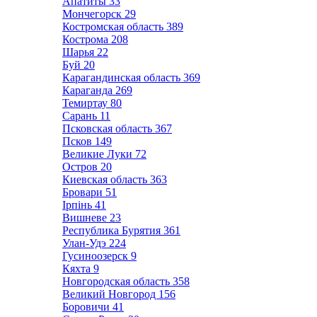
Апатиты
33
Мончегорск
29
Костромская область
389
Кострома
208
Шарья
22
Буй
20
Карагандинская область
369
Караганда
269
Темиртау
80
Сарань
11
Псковская область
367
Псков
149
Великие Луки
72
Остров
20
Киевская область
363
Бровари
51
Ірпінь
41
Вишневе
23
Республика Бурятия
361
Улан-Удэ
224
Гусиноозерск
9
Кяхта
9
Новгородская область
358
Великий Новгород
156
Боровичи
41