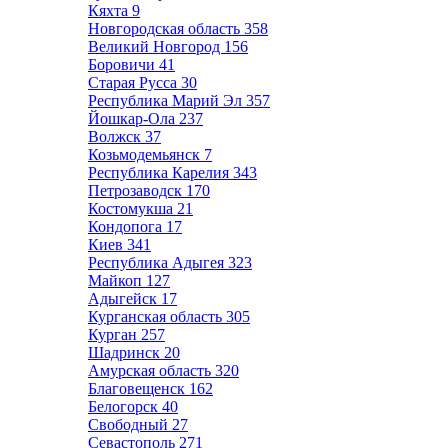
Кяхта
9
Новгородская область
358
Великий Новгород
156
Боровичи
41
Старая Русса
30
Республика Марий Эл
357
Йошкар-Ола
237
Волжск
37
Козьмодемьянск
7
Республика Карелия
343
Петрозаводск
170
Костомукша
21
Кондопога
17
Киев
341
Республика Адыгея
323
Майкоп
127
Адыгейск
17
Курганская область
305
Курган
257
Шадринск
20
Амурская область
320
Благовещенск
162
Белогорск
40
Свободный
27
Севастополь
271