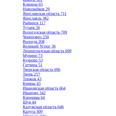
Клинцы
65
Новозыбков
29
Ярославская область
711
Ярославль
382
Рыбинск
117
Тутаев
26
Вологодская область
709
Череповец
250
Вологда
208
Великий Устюг
36
Ленинградская область
699
Мурино
73
Кудрово
53
Гатчина
51
Тверская область
696
Тверь
257
Торжок
43
Кимры
43
Ивановская область
664
Иваново
342
Кинешма
64
Шуя
44
Калужская область
646
Калуга
309