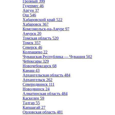
Грозный
399
Гудермес
46
Аргун
37
Ош
546
Хабаровский край
522
Хабаровск
367
Комсомольск-на-Амуре
97
Амурск
20
Томская область
520
Томск
357
Северск
46
Колпашево
22
Чувашская Республика — Чувашия
502
Чебоксары
329
Новочебоксарск
68
Канаш
43
Архангельская область
484
Архангельск
262
Северодвинск
111
Новодвинск
24
Алматинская область
484
Каскелен
59
Талгар
55
Капшагай
27
Орловская область
481