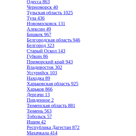
Одесса
863
Черноморск
40
Тульская область
1025
Тула
436
Новомосковск
131
Алексин
49
Бишкек
967
Белгородская область
946
Белгород
323
Старый Оскол
143
Губкин
86
Приморский край
943
Владивосток
302
Уссурийск
103
Находка
89
Харьковская область
925
Харьков
866
Дергачи
13
Пивденное
2
Тюменская область
881
Тюмень
563
Тобольск
57
Ишим
42
Республика Дагестан
872
Махачкала
414