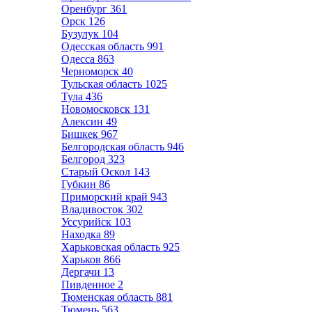
Оренбург
361
Орск
126
Бузулук
104
Одесская область
991
Одесса
863
Черноморск
40
Тульская область
1025
Тула
436
Новомосковск
131
Алексин
49
Бишкек
967
Белгородская область
946
Белгород
323
Старый Оскол
143
Губкин
86
Приморский край
943
Владивосток
302
Уссурийск
103
Находка
89
Харьковская область
925
Харьков
866
Дергачи
13
Пивденное
2
Тюменская область
881
Тюмень
563