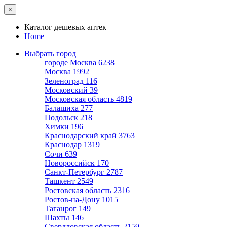
×
Каталог дешевых аптек
Home
Выбрать город
городе Москва
6238
Москва
1992
Зеленоград
116
Московский
39
Московская область
4819
Балашиха
277
Подольск
218
Химки
196
Краснодарский край
3763
Краснодар
1319
Сочи
639
Новороссийск
170
Санкт-Петербург
2787
Ташкент
2549
Ростовская область
2316
Ростов-на-Дону
1015
Таганрог
149
Шахты
146
Свердловская область
2159