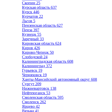
Скопин
25
Курская область
637
Курск
446
Курчатов
22
Льгов
5
Пензенская область
627
Пенза
397
Кузнецк
55
Заречный
33
Кировская область
624
Киров
426
Кирово-Чепецк
50
Слободской
24
Калининградская область
608
Калининград
372
Гурьевск
19
Черняховск
19
Ханты-Мансийский автономный округ
608
Сургут
209
Нижневартовск
138
Нефтеюганск
53
Смоленская область
595
Смоленск
262
Ярцево
42
Вязьма
41