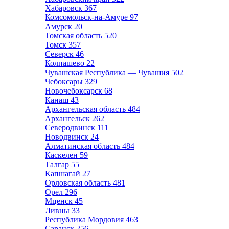
Хабаровск
367
Комсомольск-на-Амуре
97
Амурск
20
Томская область
520
Томск
357
Северск
46
Колпашево
22
Чувашская Республика — Чувашия
502
Чебоксары
329
Новочебоксарск
68
Канаш
43
Архангельская область
484
Архангельск
262
Северодвинск
111
Новодвинск
24
Алматинская область
484
Каскелен
59
Талгар
55
Капшагай
27
Орловская область
481
Орел
296
Мценск
45
Ливны
33
Республика Мордовия
463
Саранск
256