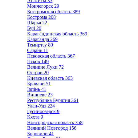
Апатиты
33
Мончегорск
29
Костромская область
389
Кострома
208
Шарья
22
Буй
20
Карагандинская область
369
Караганда
269
Темиртау
80
Сарань
11
Псковская область
367
Псков
149
Великие Луки
72
Остров
20
Киевская область
363
Бровари
51
Ірпінь
41
Вишневе
23
Республика Бурятия
361
Улан-Удэ
224
Гусиноозерск
9
Кяхта
9
Новгородская область
358
Великий Новгород
156
Боровичи
41