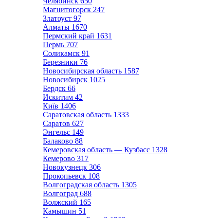
Челябинск
650
Магнитогорск
247
Златоуст
97
Алматы
1670
Пермский край
1631
Пермь
707
Соликамск
91
Березники
76
Новосибирская область
1587
Новосибирск
1025
Бердск
66
Искитим
42
Київ
1406
Саратовская область
1333
Саратов
627
Энгельс
149
Балаково
88
Кемеровская область — Кузбасс
1328
Кемерово
317
Новокузнецк
306
Прокопьевск
108
Волгоградская область
1305
Волгоград
688
Волжский
165
Камышин
51