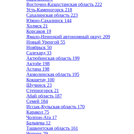
Восточно-Казахстанская область
222
Усть-Каменогорск
218
Сахалинская область
223
Южно-Сахалинск
144
Холмск
21
Корсаков
19
Ямало-Ненецкий автономный округ
209
Новый Уренгой
55
Ноябрьск
50
Салехард
33
Актюбинская область
199
Актобе
198
Астана
198
Акмолинская область
195
Кокшетау
100
Щучинск
23
Степногорск
21
Абай область
187
Семей
184
Иссык-Кульская область
170
Каракол
75
Чолпон-Ата
17
Балыкчы
12
Ташкентская область
161
Чирчик
79