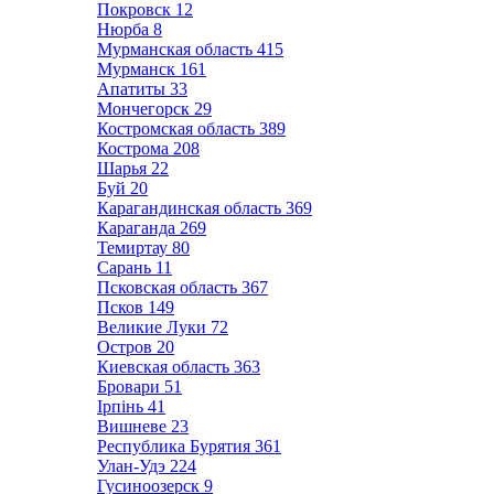
Покровск
12
Нюрба
8
Мурманская область
415
Мурманск
161
Апатиты
33
Мончегорск
29
Костромская область
389
Кострома
208
Шарья
22
Буй
20
Карагандинская область
369
Караганда
269
Темиртау
80
Сарань
11
Псковская область
367
Псков
149
Великие Луки
72
Остров
20
Киевская область
363
Бровари
51
Ірпінь
41
Вишневе
23
Республика Бурятия
361
Улан-Удэ
224
Гусиноозерск
9