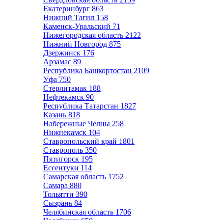
Екатеринбург
863
Нижний Тагил
158
Каменск-Уральский
71
Нижегородская область
2122
Нижний Новгород
875
Дзержинск
176
Арзамас
89
Республика Башкортостан
2109
Уфа
750
Стерлитамак
188
Нефтекамск
90
Республика Татарстан
1827
Казань
818
Набережные Челны
258
Нижнекамск
104
Ставропольский край
1801
Ставрополь
350
Пятигорск
195
Ессентуки
114
Самарская область
1752
Самара
880
Тольятти
390
Сызрань
84
Челябинская область
1706