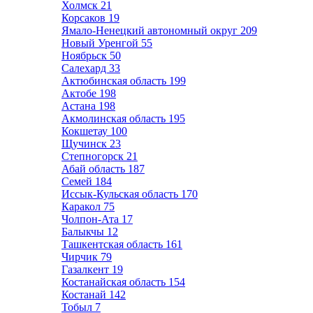
Холмск
21
Корсаков
19
Ямало-Ненецкий автономный округ
209
Новый Уренгой
55
Ноябрьск
50
Салехард
33
Актюбинская область
199
Актобе
198
Астана
198
Акмолинская область
195
Кокшетау
100
Щучинск
23
Степногорск
21
Абай область
187
Семей
184
Иссык-Кульская область
170
Каракол
75
Чолпон-Ата
17
Балыкчы
12
Ташкентская область
161
Чирчик
79
Газалкент
19
Костанайская область
154
Костанай
142
Тобыл
7