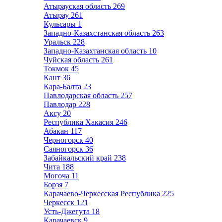
Атырауская область
269
Атырау
261
Кульсары
1
Западно-Казахстанская область
263
Уральск
228
Западно-Казахтанская область
10
Чуйская область
261
Токмок
45
Кант
36
Кара-Балта
23
Павлодарская область
257
Павлодар
228
Аксу
20
Республика Хакасия
246
Абакан
117
Черногорск
40
Саяногорск
36
Забайкальский край
238
Чита
188
Могоча
11
Борзя
7
Карачаево-Черкесская Республика
225
Черкесск
121
Усть-Джегута
18
Карачаевск
9