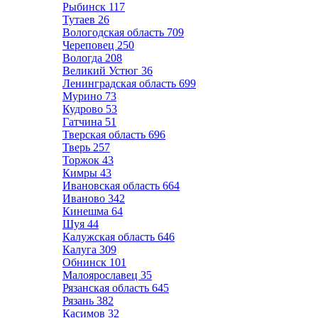
Рыбинск
117
Тутаев
26
Вологодская область
709
Череповец
250
Вологда
208
Великий Устюг
36
Ленинградская область
699
Мурино
73
Кудрово
53
Гатчина
51
Тверская область
696
Тверь
257
Торжок
43
Кимры
43
Ивановская область
664
Иваново
342
Кинешма
64
Шуя
44
Калужская область
646
Калуга
309
Обнинск
101
Малоярославец
35
Рязанская область
645
Рязань
382
Касимов
32