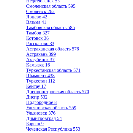
Нефтеюганск
53
Смоленская область
595
Смоленск
262
Ярцево
42
Вязьма
41
Тамбовская область
585
Тамбов
327
Котовск
36
Рассказово
33
Астраханская область
576
Астрахань
399
Ахтубинск
37
Камызяк
16
Туркестанская область
571
Шымкент
438
Туркестан
112
Кентау
17
Днепропетровская область
570
Днепр
532
Подгородное
8
Ульяновская область
559
Ульяновск
376
Димитровград
54
Барыш
9
Чеченская Республика
553