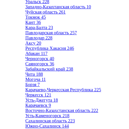
Уральск
228
Западно-Казахтанская область
10
Чуйская область
261
Токмок
45
Кант
36
Кара-Балта
23
Павлодарская область
257
Павлодар
228
Аксу
20
Республика Хакасия
246
Абакан
117
Черногорск
40
Саяногорск
36
Забайкальский край
238
Чита
188
Могоча
11
Борзя
7
Карачаево-Черкесская Республика
225
Черкесск
121
Усть-Джегута
18
Карачаевск
9
Восточно-Казахстанская область
222
Усть-Каменогорск
218
Сахалинская область
223
Южно-Сахалинск
144