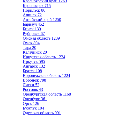
Красноярский край
1269
Красноярск
715
Норильск
86
Ачинск
72
Алтайский край
1250
Барнаул
452
Бийск
139
Рубцовск
67
Омская область
1239
Омск
894
Тара
20
Калачинск
20
Иркутская область
1224
Иркутск
595
Ангарск
132
Братск
108
Воронежская область
1224
Воронеж
798
Лиски
52
Россошь
43
Оренбургская область
1168
Оренбург
361
Орск
126
Бузулук
104
Одесская область
991