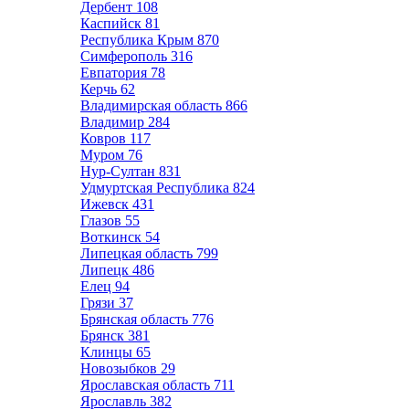
Дербент
108
Каспийск
81
Республика Крым
870
Симферополь
316
Евпатория
78
Керчь
62
Владимирская область
866
Владимир
284
Ковров
117
Муром
76
Нур-Султан
831
Удмуртская Республика
824
Ижевск
431
Глазов
55
Воткинск
54
Липецкая область
799
Липецк
486
Елец
94
Грязи
37
Брянская область
776
Брянск
381
Клинцы
65
Новозыбков
29
Ярославская область
711
Ярославль
382