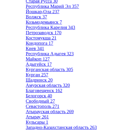
Старая Русса
30
Республика Марий Эл
357
Йошкар-Ола
237
Волжск
37
Козьмодемьянск
7
Республика Карелия
343
Петрозаводск
170
Костомукша
21
Кондопога
17
Киев
341
Республика Адыгея
323
Майкоп
127
Адыгейск
17
Курганская область
305
Курган
257
Шадринск
20
Амурская область
320
Благовещенск
162
Белогорск
40
Свободный
27
Севастополь
271
Атырауская область
269
Атырау
261
Кульсары
1
Западно-Казахстанская область
263