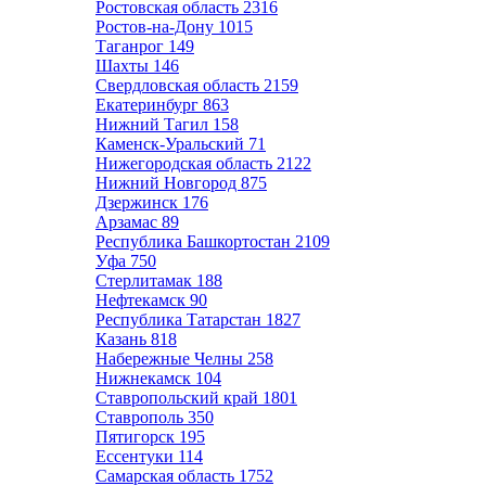
Ростовская область
2316
Ростов-на-Дону
1015
Таганрог
149
Шахты
146
Свердловская область
2159
Екатеринбург
863
Нижний Тагил
158
Каменск-Уральский
71
Нижегородская область
2122
Нижний Новгород
875
Дзержинск
176
Арзамас
89
Республика Башкортостан
2109
Уфа
750
Стерлитамак
188
Нефтекамск
90
Республика Татарстан
1827
Казань
818
Набережные Челны
258
Нижнекамск
104
Ставропольский край
1801
Ставрополь
350
Пятигорск
195
Ессентуки
114
Самарская область
1752