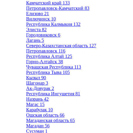
Камчатский край
133
Петропавловск-Камчатский
83
Елизово
21
Вилючинск
10
Республика Калмыкия
132
Элиста
82
Городовиковск
6
Лагань
5
Северо-Казахстанская область
127
Петропавловск
116
Республика Алтай
125
Горно-Алтайск
38
Чувашская Республика
113
Республика Тыва
105
Кызыл
90
Шагонар
3
Ак-Довурак
2
Республика Ингушетия
81
Назрань
42
Магас
15
Карабулак
10
Ошская область
66
Магаданская область
65
Магадан
56
Сусуман
1