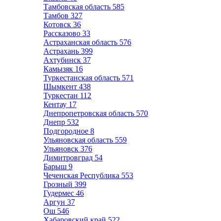
Тамбовская область
585
Тамбов
327
Котовск
36
Рассказово
33
Астраханская область
576
Астрахань
399
Ахтубинск
37
Камызяк
16
Туркестанская область
571
Шымкент
438
Туркестан
112
Кентау
17
Днепропетровская область
570
Днепр
532
Подгородное
8
Ульяновская область
559
Ульяновск
376
Димитровград
54
Барыш
9
Чеченская Республика
553
Грозный
399
Гудермес
46
Аргун
37
Ош
546
Хабаровский край
522