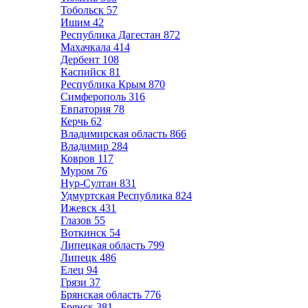
Тобольск
57
Ишим
42
Республика Дагестан
872
Махачкала
414
Дербент
108
Каспийск
81
Республика Крым
870
Симферополь
316
Евпатория
78
Керчь
62
Владимирская область
866
Владимир
284
Ковров
117
Муром
76
Нур-Султан
831
Удмуртская Республика
824
Ижевск
431
Глазов
55
Воткинск
54
Липецкая область
799
Липецк
486
Елец
94
Грязи
37
Брянская область
776
Брянск
381