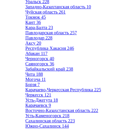
Уральск
228
Западно-Казахтанская область
10
Чуйская область
261
Токмок
45
Кант
36
Кара-Балта
23
Павлодарская область
257
Павлодар
228
Аксу
20
Республика Хакасия
246
Абакан
117
Черногорск
40
Саяногорск
36
Забайкальский край
238
Чита
188
Могоча
11
Борзя
7
Карачаево-Черкесская Республика
225
Черкесск
121
Усть-Джегута
18
Карачаевск
9
Восточно-Казахстанская область
222
Усть-Каменогорск
218
Сахалинская область
223
Южно-Сахалинск
144