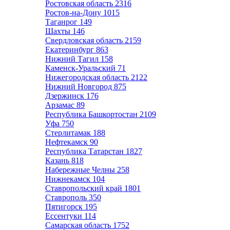
Ростовская область
2316
Ростов-на-Дону
1015
Таганрог
149
Шахты
146
Свердловская область
2159
Екатеринбург
863
Нижний Тагил
158
Каменск-Уральский
71
Нижегородская область
2122
Нижний Новгород
875
Дзержинск
176
Арзамас
89
Республика Башкортостан
2109
Уфа
750
Стерлитамак
188
Нефтекамск
90
Республика Татарстан
1827
Казань
818
Набережные Челны
258
Нижнекамск
104
Ставропольский край
1801
Ставрополь
350
Пятигорск
195
Ессентуки
114
Самарская область
1752