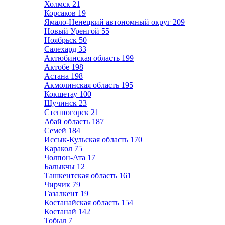
Холмск
21
Корсаков
19
Ямало-Ненецкий автономный округ
209
Новый Уренгой
55
Ноябрьск
50
Салехард
33
Актюбинская область
199
Актобе
198
Астана
198
Акмолинская область
195
Кокшетау
100
Щучинск
23
Степногорск
21
Абай область
187
Семей
184
Иссык-Кульская область
170
Каракол
75
Чолпон-Ата
17
Балыкчы
12
Ташкентская область
161
Чирчик
79
Газалкент
19
Костанайская область
154
Костанай
142
Тобыл
7