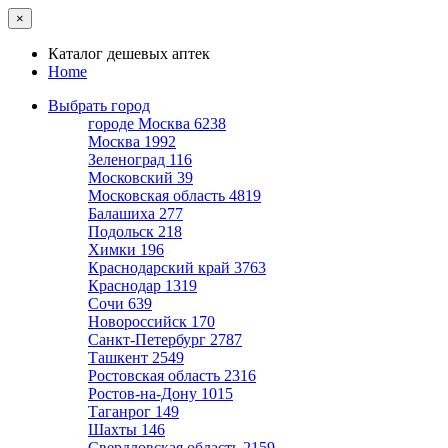
×
Каталог дешевых аптек
Home
Выбрать город
городе Москва
6238
Москва
1992
Зеленоград
116
Московский
39
Московская область
4819
Балашиха
277
Подольск
218
Химки
196
Краснодарский край
3763
Краснодар
1319
Сочи
639
Новороссийск
170
Санкт-Петербург
2787
Ташкент
2549
Ростовская область
2316
Ростов-на-Дону
1015
Таганрог
149
Шахты
146
Свердловская область
2159