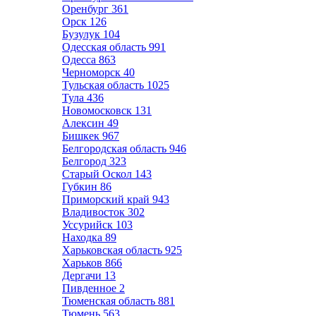
Оренбург
361
Орск
126
Бузулук
104
Одесская область
991
Одесса
863
Черноморск
40
Тульская область
1025
Тула
436
Новомосковск
131
Алексин
49
Бишкек
967
Белгородская область
946
Белгород
323
Старый Оскол
143
Губкин
86
Приморский край
943
Владивосток
302
Уссурийск
103
Находка
89
Харьковская область
925
Харьков
866
Дергачи
13
Пивденное
2
Тюменская область
881
Тюмень
563