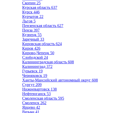
Скопин
25
Курская область
637
Курск
446
Курчатов
22
Льгов
5
Пензенская область
627
Пенза
397
Кузнецк
55
Заречный
33
Кировская область
624
Киров
426
Кирово-Чепецк
50
Слободской
24
Калининградская область
608
Калининград
372
Гурьевск
19
Черняховск
19
Ханты-Мансийский автономный округ
608
Сургут
209
Нижневартовск
138
Нефтеюганск
53
Смоленская область
595
Смоленск
262
Ярцево
42
Вязьма
41