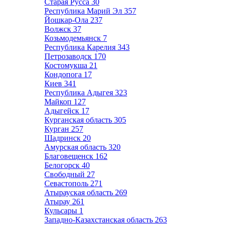
Старая Русса
30
Республика Марий Эл
357
Йошкар-Ола
237
Волжск
37
Козьмодемьянск
7
Республика Карелия
343
Петрозаводск
170
Костомукша
21
Кондопога
17
Киев
341
Республика Адыгея
323
Майкоп
127
Адыгейск
17
Курганская область
305
Курган
257
Шадринск
20
Амурская область
320
Благовещенск
162
Белогорск
40
Свободный
27
Севастополь
271
Атырауская область
269
Атырау
261
Кульсары
1
Западно-Казахстанская область
263