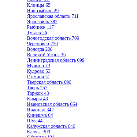
Клинцы
65
Новозыбков
29
Ярославская область
711
Ярославль
382
Рыбинск
117
Тутаев
26
Вологодская область
709
Череповец
250
Вологда
208
Великий Устюг
36
Ленинградская область
699
Мурино
73
Кудрово
53
Гатчина
51
Тверская область
696
Тверь
257
Торжок
43
Кимры
43
Ивановская область
664
Иваново
342
Кинешма
64
Шуя
44
Калужская область
646
Калуга
309