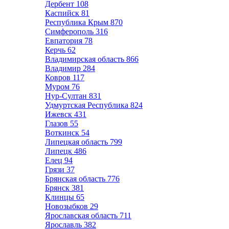
Дербент
108
Каспийск
81
Республика Крым
870
Симферополь
316
Евпатория
78
Керчь
62
Владимирская область
866
Владимир
284
Ковров
117
Муром
76
Нур-Султан
831
Удмуртская Республика
824
Ижевск
431
Глазов
55
Воткинск
54
Липецкая область
799
Липецк
486
Елец
94
Грязи
37
Брянская область
776
Брянск
381
Клинцы
65
Новозыбков
29
Ярославская область
711
Ярославль
382