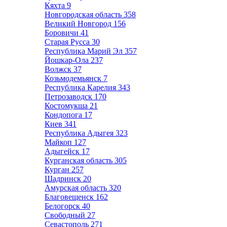
Кяхта
9
Новгородская область
358
Великий Новгород
156
Боровичи
41
Старая Русса
30
Республика Марий Эл
357
Йошкар-Ола
237
Волжск
37
Козьмодемьянск
7
Республика Карелия
343
Петрозаводск
170
Костомукша
21
Кондопога
17
Киев
341
Республика Адыгея
323
Майкоп
127
Адыгейск
17
Курганская область
305
Курган
257
Шадринск
20
Амурская область
320
Благовещенск
162
Белогорск
40
Свободный
27
Севастополь
271