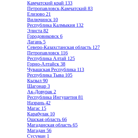
Камчатский край
133
Петропавловск-Камчатский
83
Елизово
21
Вилючинск
10
Республика Калмыкия
132
Элиста
82
Городовиковск
6
Лагань
5
Северо-Казахстанская область
127
Петропавловск
116
Республика Алтай
125
Горно-Алтайск
38
Чувашская Республика
113
Республика Тыва
105
Кызыл
90
Шагонар
3
Ак-Довурак
2
Республика Ингушетия
81
Назрань
42
Магас
15
Карабулак
10
Ошская область
66
Магаданская область
65
Магадан
56
Сусуман
1