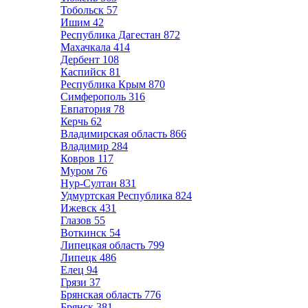
Тобольск
57
Ишим
42
Республика Дагестан
872
Махачкала
414
Дербент
108
Каспийск
81
Республика Крым
870
Симферополь
316
Евпатория
78
Керчь
62
Владимирская область
866
Владимир
284
Ковров
117
Муром
76
Нур-Султан
831
Удмуртская Республика
824
Ижевск
431
Глазов
55
Воткинск
54
Липецкая область
799
Липецк
486
Елец
94
Грязи
37
Брянская область
776
Брянск
381