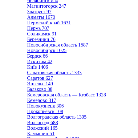
Челябинск
650
Магнитогорск
247
Златоуст
97
Алматы
1670
Пермский край
1631
Пермь
707
Соликамск
91
Березники
76
Новосибирская область
1587
Новосибирск
1025
Бердск
66
Искитим
42
Київ
1406
Саратовская область
1333
Саратов
627
Энгельс
149
Балаково
88
Кемеровская область — Кузбасс
1328
Кемерово
317
Новокузнецк
306
Прокопьевск
108
Волгоградская область
1305
Волгоград
688
Волжский
165
Камышин
51