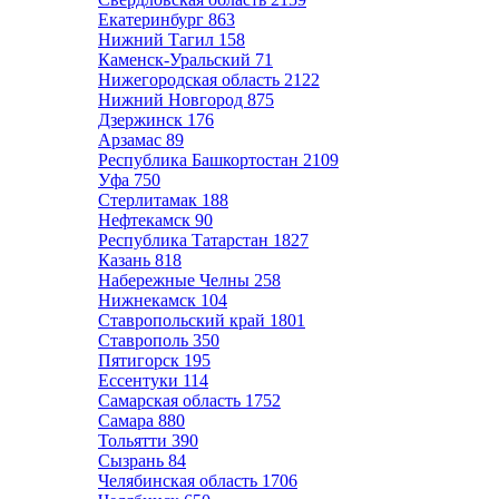
Екатеринбург
863
Нижний Тагил
158
Каменск-Уральский
71
Нижегородская область
2122
Нижний Новгород
875
Дзержинск
176
Арзамас
89
Республика Башкортостан
2109
Уфа
750
Стерлитамак
188
Нефтекамск
90
Республика Татарстан
1827
Казань
818
Набережные Челны
258
Нижнекамск
104
Ставропольский край
1801
Ставрополь
350
Пятигорск
195
Ессентуки
114
Самарская область
1752
Самара
880
Тольятти
390
Сызрань
84
Челябинская область
1706