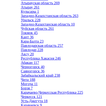
Атырауская область
269
Атырау
261
Кульсары
1
Западно-Казахстанская область
263
Уральск
228
Западно-Казахтанская область
10
Чуйская область
261
Токмок
45
Кант
36
Кара-Балта
23
Павлодарская область
257
Павлодар
228
Аксу
20
Республика Хакасия
246
Абакан
117
Черногорск
40
Саяногорск
36
Забайкальский край
238
Чита
188
Могоча
11
Борзя
7
Карачаево-Черкесская Республика
225
Черкесск
121
Усть-Джегута
18
Карачаевск
9