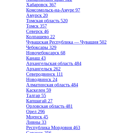
Хабаровск
367
Комсомольск-на-Амуре
97
Амурск
20
Томская область
520
Томск
357
Северск
46
Колпашево
22
Чувашская Республика — Чувашия
502
Чебоксары
329
Новочебоксарск
68
Канаш
43
Архангельская область
484
Архангельск
262
Северодвинск
111
Новодвинск
24
Алматинская область
484
Каскелен
59
Талгар
55
Капшагай
27
Орловская область
481
Орел
296
Мценск
45
Ливны
33
Республика Мордовия
463
Саранск
256