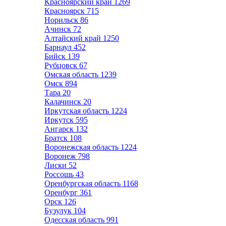
Красноярский край
1269
Красноярск
715
Норильск
86
Ачинск
72
Алтайский край
1250
Барнаул
452
Бийск
139
Рубцовск
67
Омская область
1239
Омск
894
Тара
20
Калачинск
20
Иркутская область
1224
Иркутск
595
Ангарск
132
Братск
108
Воронежская область
1224
Воронеж
798
Лиски
52
Россошь
43
Оренбургская область
1168
Оренбург
361
Орск
126
Бузулук
104
Одесская область
991