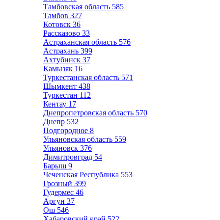
Тамбовская область
585
Тамбов
327
Котовск
36
Рассказово
33
Астраханская область
576
Астрахань
399
Ахтубинск
37
Камызяк
16
Туркестанская область
571
Шымкент
438
Туркестан
112
Кентау
17
Днепропетровская область
570
Днепр
532
Подгородное
8
Ульяновская область
559
Ульяновск
376
Димитровград
54
Барыш
9
Чеченская Республика
553
Грозный
399
Гудермес
46
Аргун
37
Ош
546
Хабаровский край
522