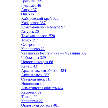
Грозный
399
Гудермес
46
Аргун
37
Ош
546
Хабаровский край
522
Хабаровск
367
Комсомольск-на-Амуре
97
Амурск
20
Томская область
520
Томск
357
Северск
46
Колпашево
22
Чувашская Республика — Чувашия
502
Чебоксары
329
Новочебоксарск
68
Канаш
43
Архангельская область
484
Архангельск
262
Северодвинск
111
Новодвинск
24
Алматинская область
484
Каскелен
59
Талгар
55
Капшагай
27
Орловская область
481