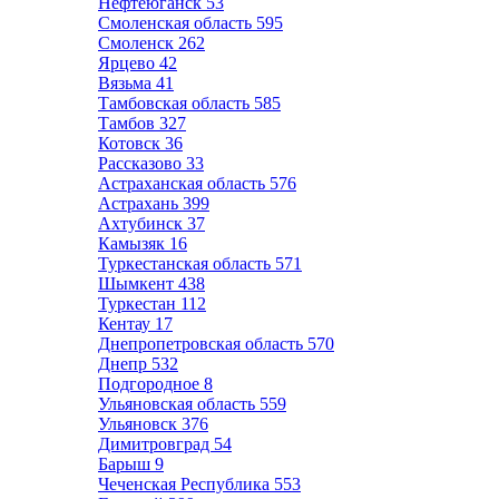
Нефтеюганск
53
Смоленская область
595
Смоленск
262
Ярцево
42
Вязьма
41
Тамбовская область
585
Тамбов
327
Котовск
36
Рассказово
33
Астраханская область
576
Астрахань
399
Ахтубинск
37
Камызяк
16
Туркестанская область
571
Шымкент
438
Туркестан
112
Кентау
17
Днепропетровская область
570
Днепр
532
Подгородное
8
Ульяновская область
559
Ульяновск
376
Димитровград
54
Барыш
9
Чеченская Республика
553