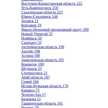
Восточно-Казахстанская область
222
Усть-Каменогорск
218
Сахалинская область
223
Южно-Сахалинск
144
Холмск
21
Корсаков
19
Ямало-Ненецкий автономный округ
209
Новый Уренгой
55
Ноябрьск
50
Салехард
33
Актюбинская область
199
Актобе
198
Астана
198
Акмолинская область
195
Кокшетау
100
Щучинск
23
Степногорск
21
Абай область
187
Семей
184
Иссык-Кульская область
170
Каракол
75
Чолпон-Ата
17
Балыкчы
12
Ташкентская область
161
Чирчик
79