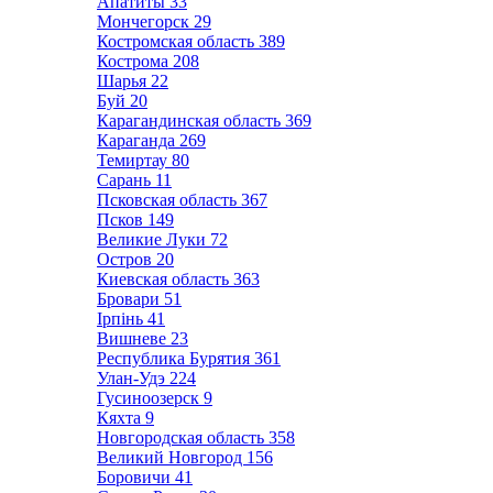
Апатиты
33
Мончегорск
29
Костромская область
389
Кострома
208
Шарья
22
Буй
20
Карагандинская область
369
Караганда
269
Темиртау
80
Сарань
11
Псковская область
367
Псков
149
Великие Луки
72
Остров
20
Киевская область
363
Бровари
51
Ірпінь
41
Вишневе
23
Республика Бурятия
361
Улан-Удэ
224
Гусиноозерск
9
Кяхта
9
Новгородская область
358
Великий Новгород
156
Боровичи
41