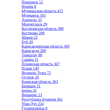
Покровск
12
Нюрба
8
Мурманская область
415
Мурманск
161
Апатиты
33
Мончегорск
29
Костромская область
389
Кострома
208
Шарья
22
Буй
20
Карагандинская область
369
Караганда
269
Темиртау
80
Сарань
11
Псковская область
367
Псков
149
Великие Луки
72
Остров
20
Киевская область
363
Бровари
51
Ірпінь
41
Вишневе
23
Республика Бурятия
361
Улан-Удэ
224
Гусиноозерск
9