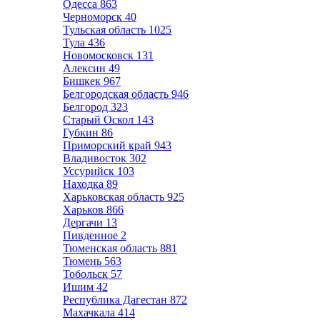
Одесса
863
Черноморск
40
Тульская область
1025
Тула
436
Новомосковск
131
Алексин
49
Бишкек
967
Белгородская область
946
Белгород
323
Старый Оскол
143
Губкин
86
Приморский край
943
Владивосток
302
Уссурийск
103
Находка
89
Харьковская область
925
Харьков
866
Дергачи
13
Пивденное
2
Тюменская область
881
Тюмень
563
Тобольск
57
Ишим
42
Республика Дагестан
872
Махачкала
414