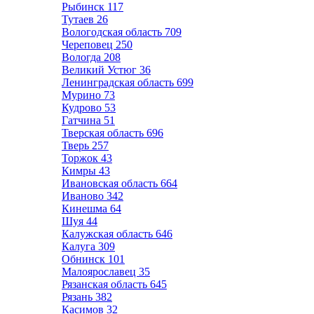
Рыбинск
117
Тутаев
26
Вологодская область
709
Череповец
250
Вологда
208
Великий Устюг
36
Ленинградская область
699
Мурино
73
Кудрово
53
Гатчина
51
Тверская область
696
Тверь
257
Торжок
43
Кимры
43
Ивановская область
664
Иваново
342
Кинешма
64
Шуя
44
Калужская область
646
Калуга
309
Обнинск
101
Малоярославец
35
Рязанская область
645
Рязань
382
Касимов
32