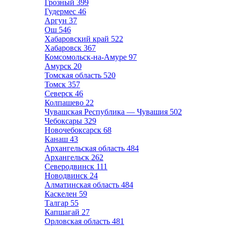
Грозный
399
Гудермес
46
Аргун
37
Ош
546
Хабаровский край
522
Хабаровск
367
Комсомольск-на-Амуре
97
Амурск
20
Томская область
520
Томск
357
Северск
46
Колпашево
22
Чувашская Республика — Чувашия
502
Чебоксары
329
Новочебоксарск
68
Канаш
43
Архангельская область
484
Архангельск
262
Северодвинск
111
Новодвинск
24
Алматинская область
484
Каскелен
59
Талгар
55
Капшагай
27
Орловская область
481