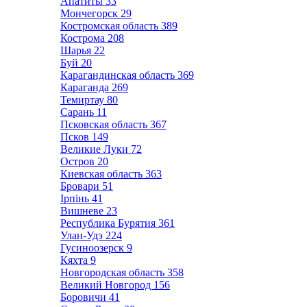
Апатиты
33
Мончегорск
29
Костромская область
389
Кострома
208
Шарья
22
Буй
20
Карагандинская область
369
Караганда
269
Темиртау
80
Сарань
11
Псковская область
367
Псков
149
Великие Луки
72
Остров
20
Киевская область
363
Бровари
51
Ірпінь
41
Вишневе
23
Республика Бурятия
361
Улан-Удэ
224
Гусиноозерск
9
Кяхта
9
Новгородская область
358
Великий Новгород
156
Боровичи
41