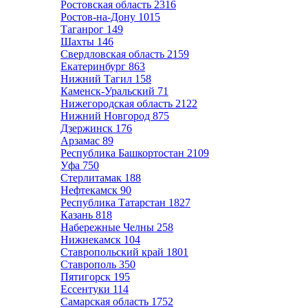
Ростовская область
2316
Ростов-на-Дону
1015
Таганрог
149
Шахты
146
Свердловская область
2159
Екатеринбург
863
Нижний Тагил
158
Каменск-Уральский
71
Нижегородская область
2122
Нижний Новгород
875
Дзержинск
176
Арзамас
89
Республика Башкортостан
2109
Уфа
750
Стерлитамак
188
Нефтекамск
90
Республика Татарстан
1827
Казань
818
Набережные Челны
258
Нижнекамск
104
Ставропольский край
1801
Ставрополь
350
Пятигорск
195
Ессентуки
114
Самарская область
1752