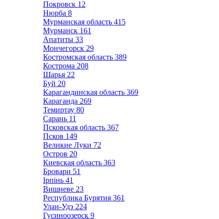
Покровск
12
Нюрба
8
Мурманская область
415
Мурманск
161
Апатиты
33
Мончегорск
29
Костромская область
389
Кострома
208
Шарья
22
Буй
20
Карагандинская область
369
Караганда
269
Темиртау
80
Сарань
11
Псковская область
367
Псков
149
Великие Луки
72
Остров
20
Киевская область
363
Бровари
51
Ірпінь
41
Вишневе
23
Республика Бурятия
361
Улан-Удэ
224
Гусиноозерск
9