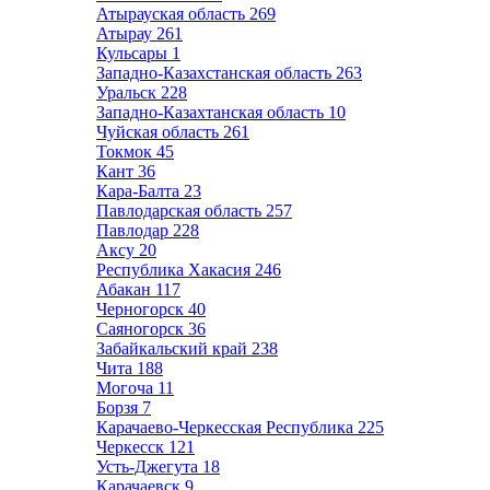
Атырауская область
269
Атырау
261
Кульсары
1
Западно-Казахстанская область
263
Уральск
228
Западно-Казахтанская область
10
Чуйская область
261
Токмок
45
Кант
36
Кара-Балта
23
Павлодарская область
257
Павлодар
228
Аксу
20
Республика Хакасия
246
Абакан
117
Черногорск
40
Саяногорск
36
Забайкальский край
238
Чита
188
Могоча
11
Борзя
7
Карачаево-Черкесская Республика
225
Черкесск
121
Усть-Джегута
18
Карачаевск
9