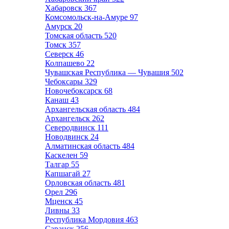
Хабаровск
367
Комсомольск-на-Амуре
97
Амурск
20
Томская область
520
Томск
357
Северск
46
Колпашево
22
Чувашская Республика — Чувашия
502
Чебоксары
329
Новочебоксарск
68
Канаш
43
Архангельская область
484
Архангельск
262
Северодвинск
111
Новодвинск
24
Алматинская область
484
Каскелен
59
Талгар
55
Капшагай
27
Орловская область
481
Орел
296
Мценск
45
Ливны
33
Республика Мордовия
463
Саранск
256