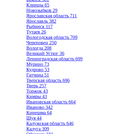
Клинцы
65
Новозыбков
29
Ярославская область
711
Ярославль
382
Рыбинск
117
Тутаев
26
Вологодская область
709
Череповец
250
Вологда
208
Великий Устюг
36
Ленинградская область
699
Мурино
73
Кудрово
53
Гатчина
51
Тверская область
696
Тверь
257
Торжок
43
Кимры
43
Ивановская область
664
Иваново
342
Кинешма
64
Шуя
44
Калужская область
646
Калуга
309