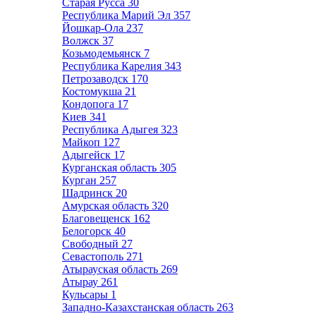
Старая Русса
30
Республика Марий Эл
357
Йошкар-Ола
237
Волжск
37
Козьмодемьянск
7
Республика Карелия
343
Петрозаводск
170
Костомукша
21
Кондопога
17
Киев
341
Республика Адыгея
323
Майкоп
127
Адыгейск
17
Курганская область
305
Курган
257
Шадринск
20
Амурская область
320
Благовещенск
162
Белогорск
40
Свободный
27
Севастополь
271
Атырауская область
269
Атырау
261
Кульсары
1
Западно-Казахстанская область
263