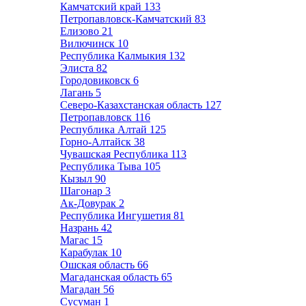
Камчатский край
133
Петропавловск-Камчатский
83
Елизово
21
Вилючинск
10
Республика Калмыкия
132
Элиста
82
Городовиковск
6
Лагань
5
Северо-Казахстанская область
127
Петропавловск
116
Республика Алтай
125
Горно-Алтайск
38
Чувашская Республика
113
Республика Тыва
105
Кызыл
90
Шагонар
3
Ак-Довурак
2
Республика Ингушетия
81
Назрань
42
Магас
15
Карабулак
10
Ошская область
66
Магаданская область
65
Магадан
56
Сусуман
1