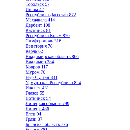
Тобольск
57
Ишим
42
Республика Дагестан
872
Махачкала
414
Дербент
108
Каспийск
81
Республика Крым
870
Симферополь
316
Евпатория
78
Керчь
62
Владимирская область
866
Владимир
284
Ковров
117
Муром
76
Нур-Султан
831
Удмуртская Республика
824
Ижевск
431
Глазов
55
Воткинск
54
Липецкая область
799
Липецк
486
Елец
94
Грязи
37
Брянская область
776
Брянск
381