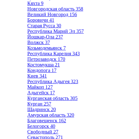
Кяхта
9
Новгородская область
358
Великий Новгород
156
Боровичи
41
Старая Русса
30
Республика Марий Эл
357
Йошкар-Ола
237
Волжск
37
Козьмодемьянск
7
Республика Карелия
343
Петрозаводск
170
Костомукша
21
Кондопога
17
Киев
341
Республика Адыгея
323
Майкоп
127
Адыгейск
17
Курганская область
305
Курган
257
Шадринск
20
Амурская область
320
Благовещенск
162
Белогорск
40
Свободный
27
Севастополь
271