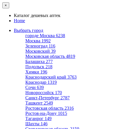
×
Каталог дешевых аптек
Home
Выбрать город
городе Москва
6238
Москва
1992
Зеленоград
116
Московский
39
Московская область
4819
Балашиха
277
Подольск
218
Химки
196
Краснодарский край
3763
Краснодар
1319
Сочи
639
Новороссийск
170
Санкт-Петербург
2787
Ташкент
2549
Ростовская область
2316
Ростов-на-Дону
1015
Таганрог
149
Шахты
146
Свердловская область
2159