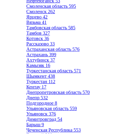
Нефтеюганск
53
Смоленская область
595
Смоленск
262
Ярцево
42
Вязьма
41
Тамбовская область
585
Тамбов
327
Котовск
36
Рассказово
33
Астраханская область
576
Астрахань
399
Ахтубинск
37
Камызяк
16
Туркестанская область
571
Шымкент
438
Туркестан
112
Кентау
17
Днепропетровская область
570
Днепр
532
Подгородное
8
Ульяновская область
559
Ульяновск
376
Димитровград
54
Барыш
9
Чеченская Республика
553