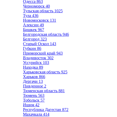
Одесса
863
Черноморск
40
Тульская область
1025
Тула
436
Новомосковск
131
Алексин
49
Бишкек
967
Белгородская область
946
Белгород
323
Старый Оскол
143
Губкин
86
Приморский край
943
Владивосток
302
Уссурийск
103
Находка
89
Харьковская область
925
Харьков
866
Дергачи
13
Пивденное
2
Тюменская область
881
Тюмень
563
Тобольск
57
Ишим
42
Республика Дагестан
872
Махачкала
414