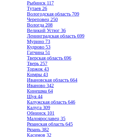
Рыбинск
117
Тутаев
26
Вологодская область
709
Череповец
250
Вологда
208
Великий Устюг
36
Ленинградская область
699
Мурино
73
Кудрово
53
Гатчина
51
Тверская область
696
Тверь
257
Торжок
43
Кимры
43
Ивановская область
664
Иваново
342
Кинешма
64
Шуя
44
Калужская область
646
Калуга
309
Обнинск
101
Малоярославец
35
Рязанская область
645
Рязань
382
Касимов
32