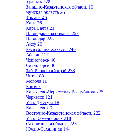
Уральск
228
Западно-Казахтанская область
10
Чуйская область
261
Токмок
45
Кант
36
Кара-Балта
23
Павлодарская область
257
Павлодар
228
Аксу
20
Республика Хакасия
246
Абакан
117
Черногорск
40
Саяногорск
36
Забайкальский край
238
Чита
188
Могоча
11
Борзя
7
Карачаево-Черкесская Республика
225
Черкесск
121
Усть-Джегута
18
Карачаевск
9
Восточно-Казахстанская область
222
Усть-Каменогорск
218
Сахалинская область
223
Южно-Сахалинск
144