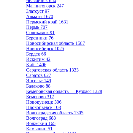
Челябинск
650
Магнитогорск
247
Златоуст
97
Алматы
1670
Пермский край
1631
Пермь
707
Соликамск
91
Березники
76
Новосибирская область
1587
Новосибирск
1025
Бердск
66
Искитим
42
Київ
1406
Саратовская область
1333
Саратов
627
Энгельс
149
Балаково
88
Кемеровская область — Кузбасс
1328
Кемерово
317
Новокузнецк
306
Прокопьевск
108
Волгоградская область
1305
Волгоград
688
Волжский
165
Камышин
51