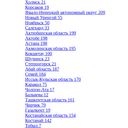
Холмск
21
Корсаков
19
Ямало-Ненецкий автономный округ
209
Новый Уренгой
55
Ноябрьск
50
Салехард
33
Актюбинская область
199
Актобе
198
Астана
198
Акмолинская область
195
Кокшетау
100
Щучинск
23
Степногорск
21
Абай область
187
Семей
184
Иссык-Кульская область
170
Каракол
75
Чолпон-Ата
17
Балыкчы
12
Ташкентская область
161
Чирчик
79
Газалкент
19
Костанайская область
154
Костанай
142
Тобыл
7