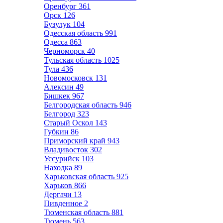
Оренбург
361
Орск
126
Бузулук
104
Одесская область
991
Одесса
863
Черноморск
40
Тульская область
1025
Тула
436
Новомосковск
131
Алексин
49
Бишкек
967
Белгородская область
946
Белгород
323
Старый Оскол
143
Губкин
86
Приморский край
943
Владивосток
302
Уссурийск
103
Находка
89
Харьковская область
925
Харьков
866
Дергачи
13
Пивденное
2
Тюменская область
881
Тюмень
563