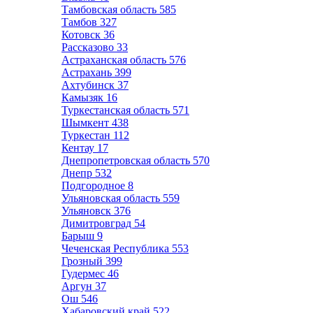
Тамбовская область
585
Тамбов
327
Котовск
36
Рассказово
33
Астраханская область
576
Астрахань
399
Ахтубинск
37
Камызяк
16
Туркестанская область
571
Шымкент
438
Туркестан
112
Кентау
17
Днепропетровская область
570
Днепр
532
Подгородное
8
Ульяновская область
559
Ульяновск
376
Димитровград
54
Барыш
9
Чеченская Республика
553
Грозный
399
Гудермес
46
Аргун
37
Ош
546
Хабаровский край
522