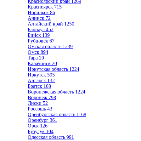
Красноярский край
1269
Красноярск
715
Норильск
86
Ачинск
72
Алтайский край
1250
Барнаул
452
Бийск
139
Рубцовск
67
Омская область
1239
Омск
894
Тара
20
Калачинск
20
Иркутская область
1224
Иркутск
595
Ангарск
132
Братск
108
Воронежская область
1224
Воронеж
798
Лиски
52
Россошь
43
Оренбургская область
1168
Оренбург
361
Орск
126
Бузулук
104
Одесская область
991