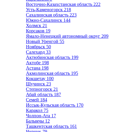
Восточно-Казахстанская область
222
Усть-Каменогорск
218
Сахалинская область
223
Южно-Сахалинск
144
Холмск
21
Корсаков
19
Ямало-Ненецкий автономный округ
209
Новый Уренгой
55
Ноябрьск
50
Салехард
33
Актюбинская область
199
Актобе
198
Астана
198
Акмолинская область
195
Кокшетау
100
Щучинск
23
Степногорск
21
Абай область
187
Семей
184
Иссык-Кульская область
170
Каракол
75
Чолпон-Ата
17
Балыкчы
12
Ташкентская область
161
Чирчик
79