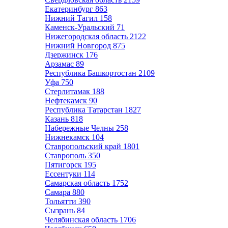
Екатеринбург
863
Нижний Тагил
158
Каменск-Уральский
71
Нижегородская область
2122
Нижний Новгород
875
Дзержинск
176
Арзамас
89
Республика Башкортостан
2109
Уфа
750
Стерлитамак
188
Нефтекамск
90
Республика Татарстан
1827
Казань
818
Набережные Челны
258
Нижнекамск
104
Ставропольский край
1801
Ставрополь
350
Пятигорск
195
Ессентуки
114
Самарская область
1752
Самара
880
Тольятти
390
Сызрань
84
Челябинская область
1706