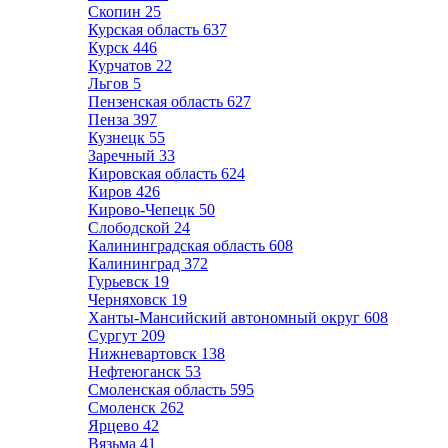
Скопин
25
Курская область
637
Курск
446
Курчатов
22
Льгов
5
Пензенская область
627
Пенза
397
Кузнецк
55
Заречный
33
Кировская область
624
Киров
426
Кирово-Чепецк
50
Слободской
24
Калининградская область
608
Калининград
372
Гурьевск
19
Черняховск
19
Ханты-Мансийский автономный округ
608
Сургут
209
Нижневартовск
138
Нефтеюганск
53
Смоленская область
595
Смоленск
262
Ярцево
42
Вязьма
41