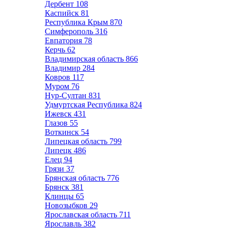
Дербент
108
Каспийск
81
Республика Крым
870
Симферополь
316
Евпатория
78
Керчь
62
Владимирская область
866
Владимир
284
Ковров
117
Муром
76
Нур-Султан
831
Удмуртская Республика
824
Ижевск
431
Глазов
55
Воткинск
54
Липецкая область
799
Липецк
486
Елец
94
Грязи
37
Брянская область
776
Брянск
381
Клинцы
65
Новозыбков
29
Ярославская область
711
Ярославль
382