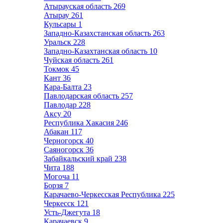
Атырауская область
269
Атырау
261
Кульсары
1
Западно-Казахстанская область
263
Уральск
228
Западно-Казахтанская область
10
Чуйская область
261
Токмок
45
Кант
36
Кара-Балта
23
Павлодарская область
257
Павлодар
228
Аксу
20
Республика Хакасия
246
Абакан
117
Черногорск
40
Саяногорск
36
Забайкальский край
238
Чита
188
Могоча
11
Борзя
7
Карачаево-Черкесская Республика
225
Черкесск
121
Усть-Джегута
18
Карачаевск
9