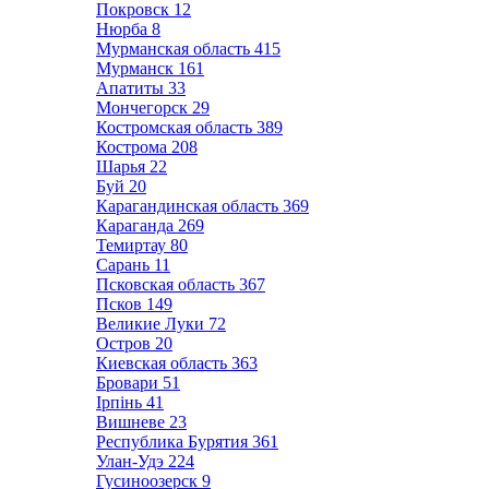
Покровск
12
Нюрба
8
Мурманская область
415
Мурманск
161
Апатиты
33
Мончегорск
29
Костромская область
389
Кострома
208
Шарья
22
Буй
20
Карагандинская область
369
Караганда
269
Темиртау
80
Сарань
11
Псковская область
367
Псков
149
Великие Луки
72
Остров
20
Киевская область
363
Бровари
51
Ірпінь
41
Вишневе
23
Республика Бурятия
361
Улан-Удэ
224
Гусиноозерск
9