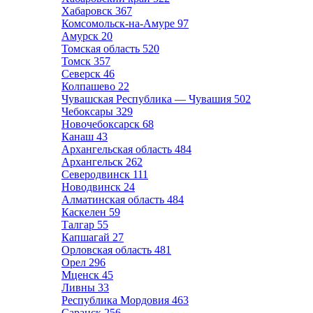
Хабаровск
367
Комсомольск-на-Амуре
97
Амурск
20
Томская область
520
Томск
357
Северск
46
Колпашево
22
Чувашская Республика — Чувашия
502
Чебоксары
329
Новочебоксарск
68
Канаш
43
Архангельская область
484
Архангельск
262
Северодвинск
111
Новодвинск
24
Алматинская область
484
Каскелен
59
Талгар
55
Капшагай
27
Орловская область
481
Орел
296
Мценск
45
Ливны
33
Республика Мордовия
463
Саранск
256