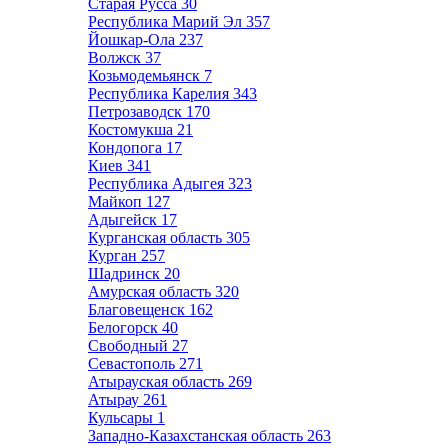
Старая Русса
30
Республика Марий Эл
357
Йошкар-Ола
237
Волжск
37
Козьмодемьянск
7
Республика Карелия
343
Петрозаводск
170
Костомукша
21
Кондопога
17
Киев
341
Республика Адыгея
323
Майкоп
127
Адыгейск
17
Курганская область
305
Курган
257
Шадринск
20
Амурская область
320
Благовещенск
162
Белогорск
40
Свободный
27
Севастополь
271
Атырауская область
269
Атырау
261
Кульсары
1
Западно-Казахстанская область
263