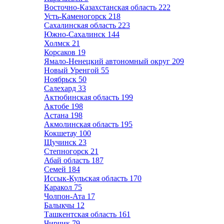
Восточно-Казахстанская область
222
Усть-Каменогорск
218
Сахалинская область
223
Южно-Сахалинск
144
Холмск
21
Корсаков
19
Ямало-Ненецкий автономный округ
209
Новый Уренгой
55
Ноябрьск
50
Салехард
33
Актюбинская область
199
Актобе
198
Астана
198
Акмолинская область
195
Кокшетау
100
Щучинск
23
Степногорск
21
Абай область
187
Семей
184
Иссык-Кульская область
170
Каракол
75
Чолпон-Ата
17
Балыкчы
12
Ташкентская область
161
Чирчик
79