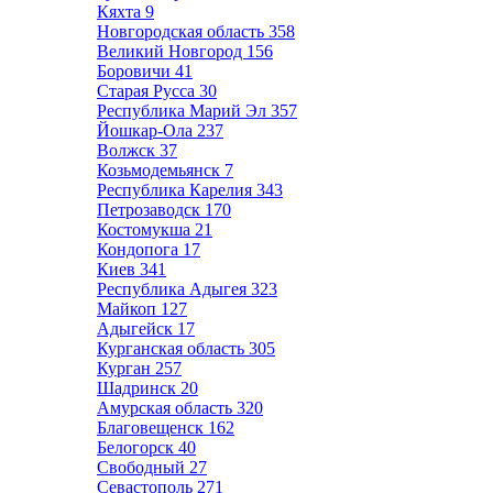
Кяхта
9
Новгородская область
358
Великий Новгород
156
Боровичи
41
Старая Русса
30
Республика Марий Эл
357
Йошкар-Ола
237
Волжск
37
Козьмодемьянск
7
Республика Карелия
343
Петрозаводск
170
Костомукша
21
Кондопога
17
Киев
341
Республика Адыгея
323
Майкоп
127
Адыгейск
17
Курганская область
305
Курган
257
Шадринск
20
Амурская область
320
Благовещенск
162
Белогорск
40
Свободный
27
Севастополь
271