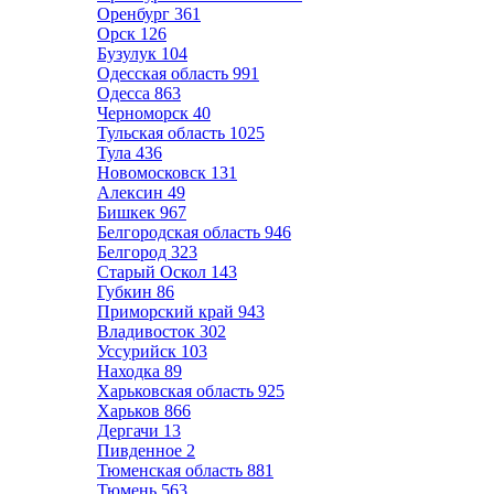
Оренбург
361
Орск
126
Бузулук
104
Одесская область
991
Одесса
863
Черноморск
40
Тульская область
1025
Тула
436
Новомосковск
131
Алексин
49
Бишкек
967
Белгородская область
946
Белгород
323
Старый Оскол
143
Губкин
86
Приморский край
943
Владивосток
302
Уссурийск
103
Находка
89
Харьковская область
925
Харьков
866
Дергачи
13
Пивденное
2
Тюменская область
881
Тюмень
563