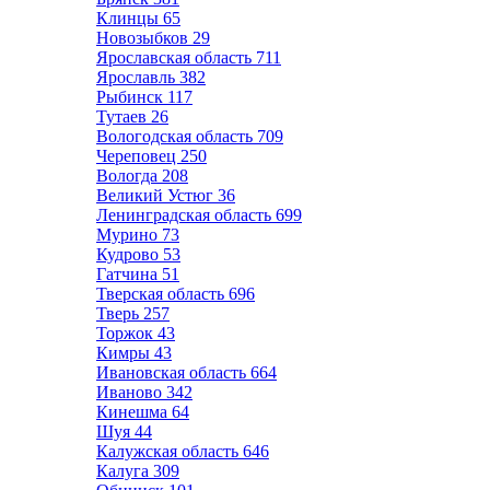
Клинцы
65
Новозыбков
29
Ярославская область
711
Ярославль
382
Рыбинск
117
Тутаев
26
Вологодская область
709
Череповец
250
Вологда
208
Великий Устюг
36
Ленинградская область
699
Мурино
73
Кудрово
53
Гатчина
51
Тверская область
696
Тверь
257
Торжок
43
Кимры
43
Ивановская область
664
Иваново
342
Кинешма
64
Шуя
44
Калужская область
646
Калуга
309