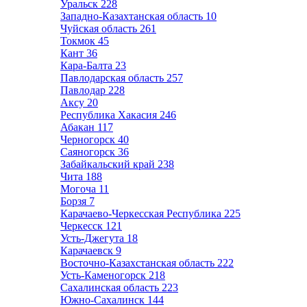
Уральск
228
Западно-Казахтанская область
10
Чуйская область
261
Токмок
45
Кант
36
Кара-Балта
23
Павлодарская область
257
Павлодар
228
Аксу
20
Республика Хакасия
246
Абакан
117
Черногорск
40
Саяногорск
36
Забайкальский край
238
Чита
188
Могоча
11
Борзя
7
Карачаево-Черкесская Республика
225
Черкесск
121
Усть-Джегута
18
Карачаевск
9
Восточно-Казахстанская область
222
Усть-Каменогорск
218
Сахалинская область
223
Южно-Сахалинск
144