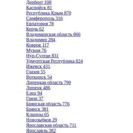
Дербент
108
Каспийск
81
Республика Крым
870
Симферополь
316
Евпатория
78
Керчь
62
Владимирская область
866
Владимир
284
Ковров
117
Муром
76
Нур-Султан
831
Удмуртская Республика
824
Ижевск
431
Глазов
55
Воткинск
54
Липецкая область
799
Липецк
486
Елец
94
Грязи
37
Брянская область
776
Брянск
381
Клинцы
65
Новозыбков
29
Ярославская область
711
Ярославль
382