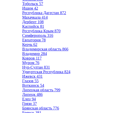
Тобольск
57
Ишим
42
Республика Дагестан
872
Махачкала
414
Дербент
108
Каспийск
81
Республика Крым
870
Симферополь
316
Евпатория
78
Керчь
62
Владимирская область
866
Владимир
284
Ковров
117
Муром
76
Нур-Султан
831
Удмуртская Республика
824
Ижевск
431
Глазов
55
Воткинск
54
Липецкая область
799
Липецк
486
Елец
94
Грязи
37
Брянская область
776
Брянск
381