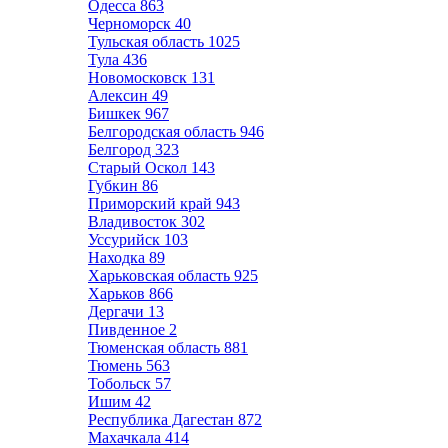
Одесса
863
Черноморск
40
Тульская область
1025
Тула
436
Новомосковск
131
Алексин
49
Бишкек
967
Белгородская область
946
Белгород
323
Старый Оскол
143
Губкин
86
Приморский край
943
Владивосток
302
Уссурийск
103
Находка
89
Харьковская область
925
Харьков
866
Дергачи
13
Пивденное
2
Тюменская область
881
Тюмень
563
Тобольск
57
Ишим
42
Республика Дагестан
872
Махачкала
414