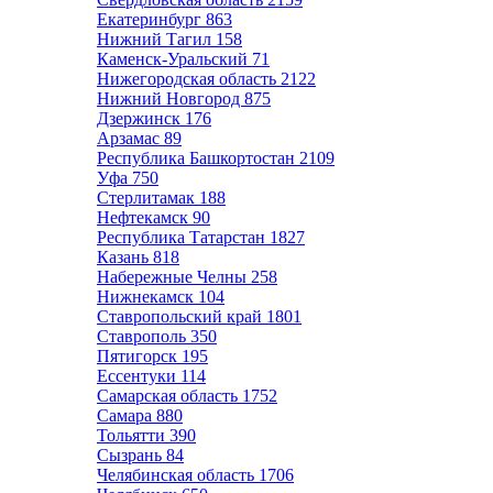
Екатеринбург
863
Нижний Тагил
158
Каменск-Уральский
71
Нижегородская область
2122
Нижний Новгород
875
Дзержинск
176
Арзамас
89
Республика Башкортостан
2109
Уфа
750
Стерлитамак
188
Нефтекамск
90
Республика Татарстан
1827
Казань
818
Набережные Челны
258
Нижнекамск
104
Ставропольский край
1801
Ставрополь
350
Пятигорск
195
Ессентуки
114
Самарская область
1752
Самара
880
Тольятти
390
Сызрань
84
Челябинская область
1706