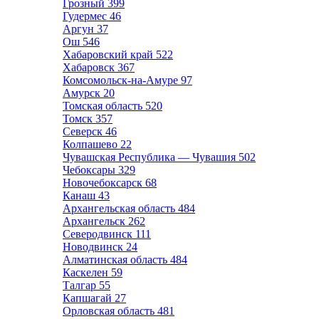
Грозный
399
Гудермес
46
Аргун
37
Ош
546
Хабаровский край
522
Хабаровск
367
Комсомольск-на-Амуре
97
Амурск
20
Томская область
520
Томск
357
Северск
46
Колпашево
22
Чувашская Республика — Чувашия
502
Чебоксары
329
Новочебоксарск
68
Канаш
43
Архангельская область
484
Архангельск
262
Северодвинск
111
Новодвинск
24
Алматинская область
484
Каскелен
59
Талгар
55
Капшагай
27
Орловская область
481