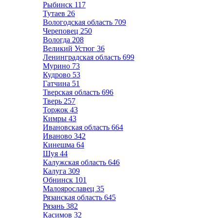
Рыбинск
117
Тутаев
26
Вологодская область
709
Череповец
250
Вологда
208
Великий Устюг
36
Ленинградская область
699
Мурино
73
Кудрово
53
Гатчина
51
Тверская область
696
Тверь
257
Торжок
43
Кимры
43
Ивановская область
664
Иваново
342
Кинешма
64
Шуя
44
Калужская область
646
Калуга
309
Обнинск
101
Малоярославец
35
Рязанская область
645
Рязань
382
Касимов
32