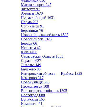
Челябинск
650
Магнитогорск
247
Златоуст
97
Алматы
1670
Пермский край
1631
Пермь
707
Соликамск
91
Березники
76
Новосибирская область
1587
Новосибирск
1025
Бердск
66
Искитим
42
Київ
1406
Саратовская область
1333
Саратов
627
Энгельс
149
Балаково
88
Кемеровская область — Кузбасс
1328
Кемерово
317
Новокузнецк
306
Прокопьевск
108
Волгоградская область
1305
Волгоград
688
Волжский
165
Камышин
51