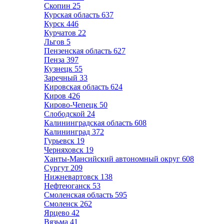
Скопин
25
Курская область
637
Курск
446
Курчатов
22
Льгов
5
Пензенская область
627
Пенза
397
Кузнецк
55
Заречный
33
Кировская область
624
Киров
426
Кирово-Чепецк
50
Слободской
24
Калининградская область
608
Калининград
372
Гурьевск
19
Черняховск
19
Ханты-Мансийский автономный округ
608
Сургут
209
Нижневартовск
138
Нефтеюганск
53
Смоленская область
595
Смоленск
262
Ярцево
42
Вязьма
41