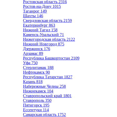
Ростовская область
2316
Ростов-на-Дону
1015
Таганрог
149
Шахты
146
Свердловская область
2159
Екатеринбург
863
Нижний Тагил
158
Каменск-Уральский
71
Нижегородская область
2122
Нижний Новгород
875
Дзержинск
176
Арзамас
89
Республика Башкортостан
2109
Уфа
750
Стерлитамак
188
Нефтекамск
90
Республика Татарстан
1827
Казань
818
Набережные Челны
258
Нижнекамск
104
Ставропольский край
1801
Ставрополь
350
Пятигорск
195
Ессентуки
114
Самарская область
1752