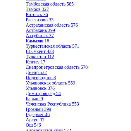
Тамбовская область
585
Тамбов
327
Котовск
36
Рассказово
33
Астраханская область
576
Астрахань
399
Ахтубинск
37
Камызяк
16
Туркестанская область
571
Шымкент
438
Туркестан
112
Кентау
17
Днепропетровская область
570
Днепр
532
Подгородное
8
Ульяновская область
559
Ульяновск
376
Димитровград
54
Барыш
9
Чеченская Республика
553
Грозный
399
Гудермес
46
Аргун
37
Ош
546
Хабаровский край
522