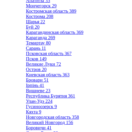
Апатиты
33
Мончегорск
29
Костромская область
389
Кострома
208
Шарья
22
Буй
20
Карагандинская область
369
Караганда
269
Темиртау
80
Сарань
11
Псковская область
367
Псков
149
Великие Луки
72
Остров
20
Киевская область
363
Бровари
51
Ірпінь
41
Вишневе
23
Республика Бурятия
361
Улан-Удэ
224
Гусиноозерск
9
Кяхта
9
Новгородская область
358
Великий Новгород
156
Боровичи
41