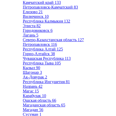
Камчатский край
133
Петропавловск-Камчатский
83
Елизово
21
Вилючинск
10
Республика Калмыкия
132
Элиста
82
Городовиковск
6
Лагань
5
Северо-Казахстанская область
127
Петропавловск
116
Республика Алтай
125
Горно-Алтайск
38
Чувашская Республика
113
Республика Тыва
105
Кызыл
90
Шагонар
3
Ак-Довурак
2
Республика Ингушетия
81
Назрань
42
Магас
15
Карабулак
10
Ошская область
66
Магаданская область
65
Магадан
56
Сусуман
1