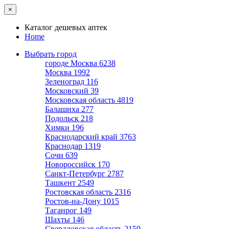
×
Каталог дешевых аптек
Home
Выбрать город
городе Москва
6238
Москва
1992
Зеленоград
116
Московский
39
Московская область
4819
Балашиха
277
Подольск
218
Химки
196
Краснодарский край
3763
Краснодар
1319
Сочи
639
Новороссийск
170
Санкт-Петербург
2787
Ташкент
2549
Ростовская область
2316
Ростов-на-Дону
1015
Таганрог
149
Шахты
146
Свердловская область
2159