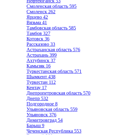
Нефтеюганск
53
Смоленская область
595
Смоленск
262
Ярцево
42
Вязьма
41
Тамбовская область
585
Тамбов
327
Котовск
36
Рассказово
33
Астраханская область
576
Астрахань
399
Ахтубинск
37
Камызяк
16
Туркестанская область
571
Шымкент
438
Туркестан
112
Кентау
17
Днепропетровская область
570
Днепр
532
Подгородное
8
Ульяновская область
559
Ульяновск
376
Димитровград
54
Барыш
9
Чеченская Республика
553