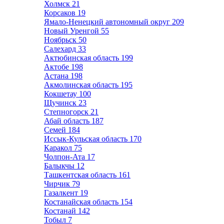
Холмск
21
Корсаков
19
Ямало-Ненецкий автономный округ
209
Новый Уренгой
55
Ноябрьск
50
Салехард
33
Актюбинская область
199
Актобе
198
Астана
198
Акмолинская область
195
Кокшетау
100
Щучинск
23
Степногорск
21
Абай область
187
Семей
184
Иссык-Кульская область
170
Каракол
75
Чолпон-Ата
17
Балыкчы
12
Ташкентская область
161
Чирчик
79
Газалкент
19
Костанайская область
154
Костанай
142
Тобыл
7