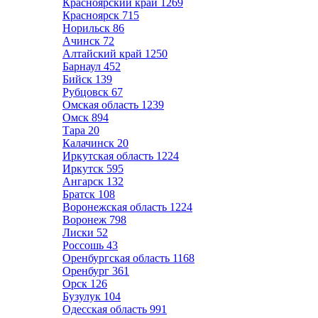
Красноярский край
1269
Красноярск
715
Норильск
86
Ачинск
72
Алтайский край
1250
Барнаул
452
Бийск
139
Рубцовск
67
Омская область
1239
Омск
894
Тара
20
Калачинск
20
Иркутская область
1224
Иркутск
595
Ангарск
132
Братск
108
Воронежская область
1224
Воронеж
798
Лиски
52
Россошь
43
Оренбургская область
1168
Оренбург
361
Орск
126
Бузулук
104
Одесская область
991