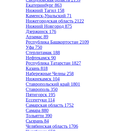
Екатеринбург
863
Нижний Тагил
158
Каменск-Уральский
71
Нижегородская область
2122
Нижний Новгород
875
Дзержинск
176
Арзамас
89
Республика Башкортостан
2109
Уфа
750
Стерлитамак
188
Нефтекамск
90
Республика Татарстан
1827
Казань
818
Набережные Челны
258
Нижнекамск
104
Ставропольский край
1801
Ставрополь
350
Пятигорск
195
Ессентуки
114
Самарская область
1752
Самара
880
Тольятти
390
Сызрань
84
Челябинская область
1706