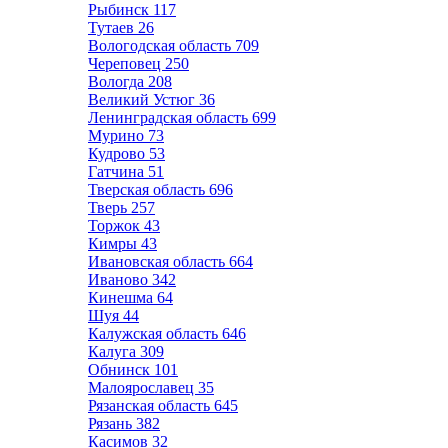
Рыбинск
117
Тутаев
26
Вологодская область
709
Череповец
250
Вологда
208
Великий Устюг
36
Ленинградская область
699
Мурино
73
Кудрово
53
Гатчина
51
Тверская область
696
Тверь
257
Торжок
43
Кимры
43
Ивановская область
664
Иваново
342
Кинешма
64
Шуя
44
Калужская область
646
Калуга
309
Обнинск
101
Малоярославец
35
Рязанская область
645
Рязань
382
Касимов
32