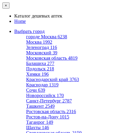
×
Каталог дешевых аптек
Home
Выбрать город
городе Москва
6238
Москва
1992
Зеленоград
116
Московский
39
Московская область
4819
Балашиха
277
Подольск
218
Химки
196
Краснодарский край
3763
Краснодар
1319
Сочи
639
Новороссийск
170
Санкт-Петербург
2787
Ташкент
2549
Ростовская область
2316
Ростов-на-Дону
1015
Таганрог
149
Шахты
146
Свердловская область
2159