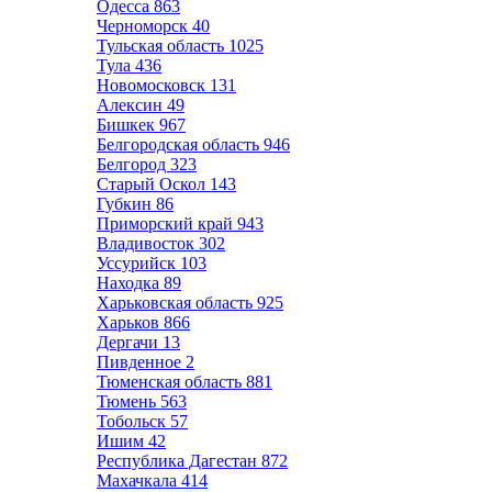
Одесса
863
Черноморск
40
Тульская область
1025
Тула
436
Новомосковск
131
Алексин
49
Бишкек
967
Белгородская область
946
Белгород
323
Старый Оскол
143
Губкин
86
Приморский край
943
Владивосток
302
Уссурийск
103
Находка
89
Харьковская область
925
Харьков
866
Дергачи
13
Пивденное
2
Тюменская область
881
Тюмень
563
Тобольск
57
Ишим
42
Республика Дагестан
872
Махачкала
414