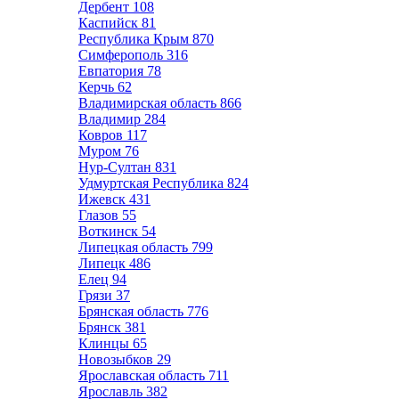
Дербент
108
Каспийск
81
Республика Крым
870
Симферополь
316
Евпатория
78
Керчь
62
Владимирская область
866
Владимир
284
Ковров
117
Муром
76
Нур-Султан
831
Удмуртская Республика
824
Ижевск
431
Глазов
55
Воткинск
54
Липецкая область
799
Липецк
486
Елец
94
Грязи
37
Брянская область
776
Брянск
381
Клинцы
65
Новозыбков
29
Ярославская область
711
Ярославль
382