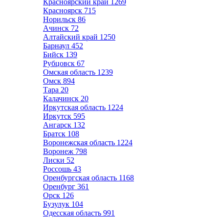
Красноярский край
1269
Красноярск
715
Норильск
86
Ачинск
72
Алтайский край
1250
Барнаул
452
Бийск
139
Рубцовск
67
Омская область
1239
Омск
894
Тара
20
Калачинск
20
Иркутская область
1224
Иркутск
595
Ангарск
132
Братск
108
Воронежская область
1224
Воронеж
798
Лиски
52
Россошь
43
Оренбургская область
1168
Оренбург
361
Орск
126
Бузулук
104
Одесская область
991