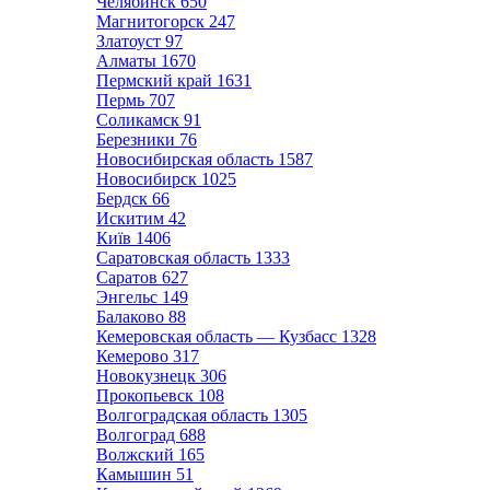
Челябинск
650
Магнитогорск
247
Златоуст
97
Алматы
1670
Пермский край
1631
Пермь
707
Соликамск
91
Березники
76
Новосибирская область
1587
Новосибирск
1025
Бердск
66
Искитим
42
Київ
1406
Саратовская область
1333
Саратов
627
Энгельс
149
Балаково
88
Кемеровская область — Кузбасс
1328
Кемерово
317
Новокузнецк
306
Прокопьевск
108
Волгоградская область
1305
Волгоград
688
Волжский
165
Камышин
51