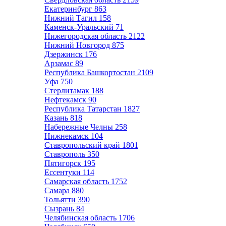
Екатеринбург
863
Нижний Тагил
158
Каменск-Уральский
71
Нижегородская область
2122
Нижний Новгород
875
Дзержинск
176
Арзамас
89
Республика Башкортостан
2109
Уфа
750
Стерлитамак
188
Нефтекамск
90
Республика Татарстан
1827
Казань
818
Набережные Челны
258
Нижнекамск
104
Ставропольский край
1801
Ставрополь
350
Пятигорск
195
Ессентуки
114
Самарская область
1752
Самара
880
Тольятти
390
Сызрань
84
Челябинская область
1706