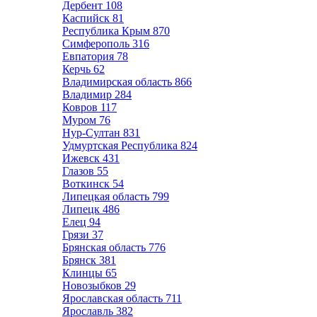
Дербент
108
Каспийск
81
Республика Крым
870
Симферополь
316
Евпатория
78
Керчь
62
Владимирская область
866
Владимир
284
Ковров
117
Муром
76
Нур-Султан
831
Удмуртская Республика
824
Ижевск
431
Глазов
55
Воткинск
54
Липецкая область
799
Липецк
486
Елец
94
Грязи
37
Брянская область
776
Брянск
381
Клинцы
65
Новозыбков
29
Ярославская область
711
Ярославль
382