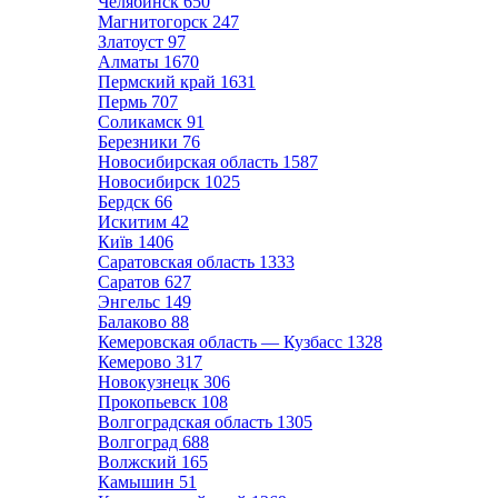
Челябинск
650
Магнитогорск
247
Златоуст
97
Алматы
1670
Пермский край
1631
Пермь
707
Соликамск
91
Березники
76
Новосибирская область
1587
Новосибирск
1025
Бердск
66
Искитим
42
Київ
1406
Саратовская область
1333
Саратов
627
Энгельс
149
Балаково
88
Кемеровская область — Кузбасс
1328
Кемерово
317
Новокузнецк
306
Прокопьевск
108
Волгоградская область
1305
Волгоград
688
Волжский
165
Камышин
51