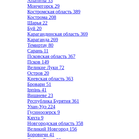
Апатиты
33
Мончегорск
29
Костромская область
389
Кострома
208
Шарья
22
Буй
20
Карагандинская область
369
Караганда
269
Темиртау
80
Сарань
11
Псковская область
367
Псков
149
Великие Луки
72
Остров
20
Киевская область
363
Бровари
51
Ірпінь
41
Вишневе
23
Республика Бурятия
361
Улан-Удэ
224
Гусиноозерск
9
Кяхта
9
Новгородская область
358
Великий Новгород
156
Боровичи
41