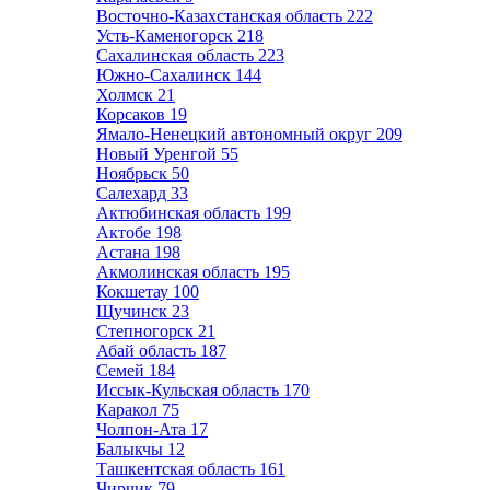
Восточно-Казахстанская область
222
Усть-Каменогорск
218
Сахалинская область
223
Южно-Сахалинск
144
Холмск
21
Корсаков
19
Ямало-Ненецкий автономный округ
209
Новый Уренгой
55
Ноябрьск
50
Салехард
33
Актюбинская область
199
Актобе
198
Астана
198
Акмолинская область
195
Кокшетау
100
Щучинск
23
Степногорск
21
Абай область
187
Семей
184
Иссык-Кульская область
170
Каракол
75
Чолпон-Ата
17
Балыкчы
12
Ташкентская область
161
Чирчик
79