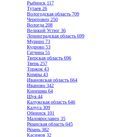
Рыбинск
117
Тутаев
26
Вологодская область
709
Череповец
250
Вологда
208
Великий Устюг
36
Ленинградская область
699
Мурино
73
Кудрово
53
Гатчина
51
Тверская область
696
Тверь
257
Торжок
43
Кимры
43
Ивановская область
664
Иваново
342
Кинешма
64
Шуя
44
Калужская область
646
Калуга
309
Обнинск
101
Малоярославец
35
Рязанская область
645
Рязань
382
Касимов
32