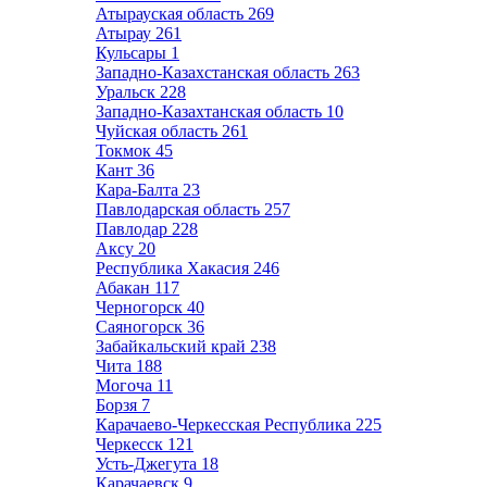
Атырауская область
269
Атырау
261
Кульсары
1
Западно-Казахстанская область
263
Уральск
228
Западно-Казахтанская область
10
Чуйская область
261
Токмок
45
Кант
36
Кара-Балта
23
Павлодарская область
257
Павлодар
228
Аксу
20
Республика Хакасия
246
Абакан
117
Черногорск
40
Саяногорск
36
Забайкальский край
238
Чита
188
Могоча
11
Борзя
7
Карачаево-Черкесская Республика
225
Черкесск
121
Усть-Джегута
18
Карачаевск
9