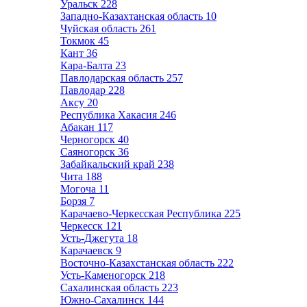
Уральск
228
Западно-Казахтанская область
10
Чуйская область
261
Токмок
45
Кант
36
Кара-Балта
23
Павлодарская область
257
Павлодар
228
Аксу
20
Республика Хакасия
246
Абакан
117
Черногорск
40
Саяногорск
36
Забайкальский край
238
Чита
188
Могоча
11
Борзя
7
Карачаево-Черкесская Республика
225
Черкесск
121
Усть-Джегута
18
Карачаевск
9
Восточно-Казахстанская область
222
Усть-Каменогорск
218
Сахалинская область
223
Южно-Сахалинск
144