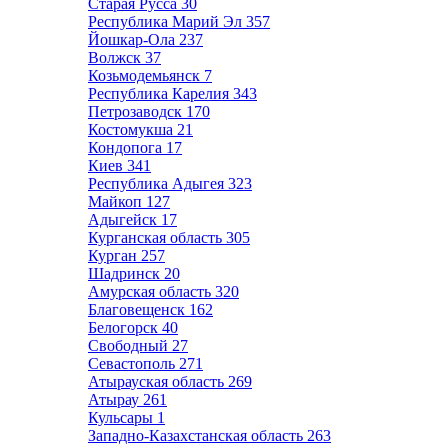
Старая Русса
30
Республика Марий Эл
357
Йошкар-Ола
237
Волжск
37
Козьмодемьянск
7
Республика Карелия
343
Петрозаводск
170
Костомукша
21
Кондопога
17
Киев
341
Республика Адыгея
323
Майкоп
127
Адыгейск
17
Курганская область
305
Курган
257
Шадринск
20
Амурская область
320
Благовещенск
162
Белогорск
40
Свободный
27
Севастополь
271
Атырауская область
269
Атырау
261
Кульсары
1
Западно-Казахстанская область
263