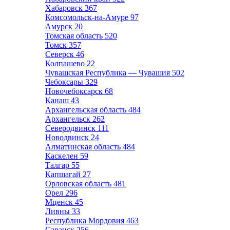
Хабаровск
367
Комсомольск-на-Амуре
97
Амурск
20
Томская область
520
Томск
357
Северск
46
Колпашево
22
Чувашская Республика — Чувашия
502
Чебоксары
329
Новочебоксарск
68
Канаш
43
Архангельская область
484
Архангельск
262
Северодвинск
111
Новодвинск
24
Алматинская область
484
Каскелен
59
Талгар
55
Капшагай
27
Орловская область
481
Орел
296
Мценск
45
Ливны
33
Республика Мордовия
463
Саранск
256