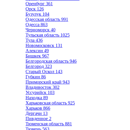
Оренбург
361
Орск
126
Бузулук
104
Одесская область
991
Одесса
863
Черноморск
40
Тульская область
1025
Тула
436
Новомосковск
131
Алексин
49
Бишкек
967
Белгородская область
946
Белгород
323
Старый Оскол
143
Губкин
86
Приморский край
943
Владивосток
302
Уссурийск
103
Находка
89
Харьковская область
925
Харьков
866
Дергачи
13
Пивденное
2
Тюменская область
881
Тюмень
563