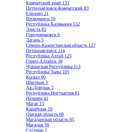
Камчатский край
133
Петропавловск-Камчатский
83
Елизово
21
Вилючинск
10
Республика Калмыкия
132
Элиста
82
Городовиковск
6
Лагань
5
Северо-Казахстанская область
127
Петропавловск
116
Республика Алтай
125
Горно-Алтайск
38
Чувашская Республика
113
Республика Тыва
105
Кызыл
90
Шагонар
3
Ак-Довурак
2
Республика Ингушетия
81
Назрань
42
Магас
15
Карабулак
10
Ошская область
66
Магаданская область
65
Магадан
56
Сусуман
1