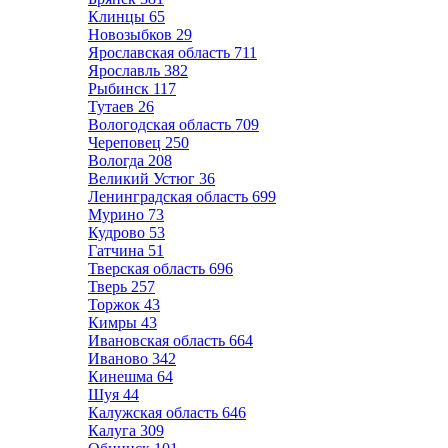
Клинцы
65
Новозыбков
29
Ярославская область
711
Ярославль
382
Рыбинск
117
Тутаев
26
Вологодская область
709
Череповец
250
Вологда
208
Великий Устюг
36
Ленинградская область
699
Мурино
73
Кудрово
53
Гатчина
51
Тверская область
696
Тверь
257
Торжок
43
Кимры
43
Ивановская область
664
Иваново
342
Кинешма
64
Шуя
44
Калужская область
646
Калуга
309