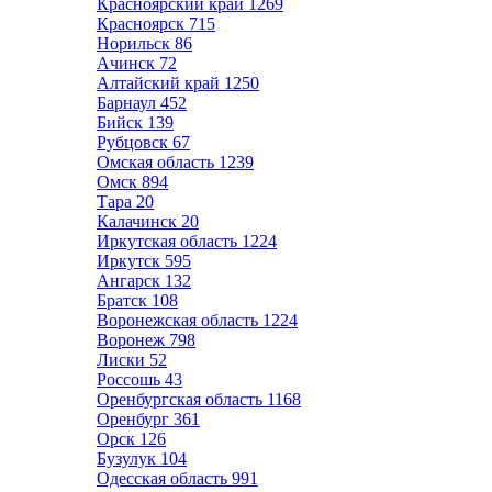
Красноярский край
1269
Красноярск
715
Норильск
86
Ачинск
72
Алтайский край
1250
Барнаул
452
Бийск
139
Рубцовск
67
Омская область
1239
Омск
894
Тара
20
Калачинск
20
Иркутская область
1224
Иркутск
595
Ангарск
132
Братск
108
Воронежская область
1224
Воронеж
798
Лиски
52
Россошь
43
Оренбургская область
1168
Оренбург
361
Орск
126
Бузулук
104
Одесская область
991