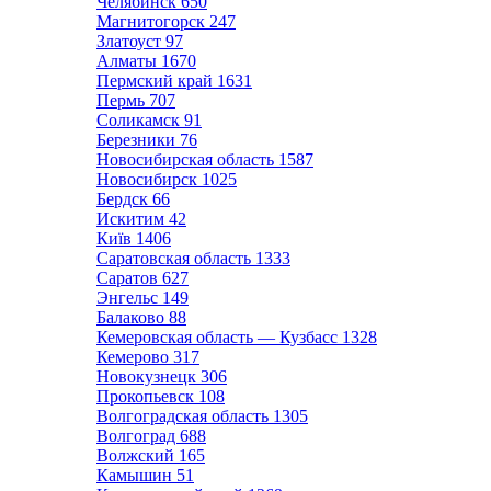
Челябинск
650
Магнитогорск
247
Златоуст
97
Алматы
1670
Пермский край
1631
Пермь
707
Соликамск
91
Березники
76
Новосибирская область
1587
Новосибирск
1025
Бердск
66
Искитим
42
Київ
1406
Саратовская область
1333
Саратов
627
Энгельс
149
Балаково
88
Кемеровская область — Кузбасс
1328
Кемерово
317
Новокузнецк
306
Прокопьевск
108
Волгоградская область
1305
Волгоград
688
Волжский
165
Камышин
51