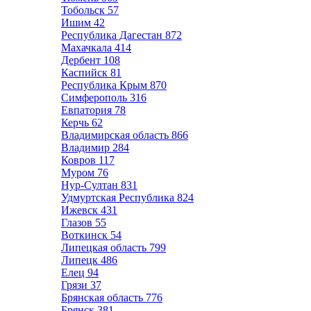
Тобольск
57
Ишим
42
Республика Дагестан
872
Махачкала
414
Дербент
108
Каспийск
81
Республика Крым
870
Симферополь
316
Евпатория
78
Керчь
62
Владимирская область
866
Владимир
284
Ковров
117
Муром
76
Нур-Султан
831
Удмуртская Республика
824
Ижевск
431
Глазов
55
Воткинск
54
Липецкая область
799
Липецк
486
Елец
94
Грязи
37
Брянская область
776
Брянск
381