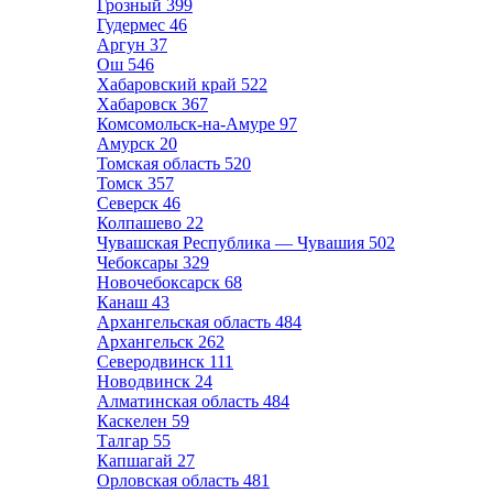
Грозный
399
Гудермес
46
Аргун
37
Ош
546
Хабаровский край
522
Хабаровск
367
Комсомольск-на-Амуре
97
Амурск
20
Томская область
520
Томск
357
Северск
46
Колпашево
22
Чувашская Республика — Чувашия
502
Чебоксары
329
Новочебоксарск
68
Канаш
43
Архангельская область
484
Архангельск
262
Северодвинск
111
Новодвинск
24
Алматинская область
484
Каскелен
59
Талгар
55
Капшагай
27
Орловская область
481