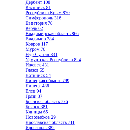
Дербент
108
Каспийск
81
Республика Крым
870
Симферополь
316
Евпатория
78
Керчь
62
Владимирская область
866
Владимир
284
Ковров
117
Муром
76
Нур-Султан
831
Удмуртская Республика
824
Ижевск
431
Глазов
55
Воткинск
54
Липецкая область
799
Липецк
486
Елец
94
Грязи
37
Брянская область
776
Брянск
381
Клинцы
65
Новозыбков
29
Ярославская область
711
Ярославль
382