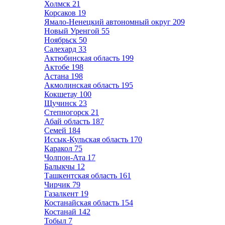
Холмск
21
Корсаков
19
Ямало-Ненецкий автономный округ
209
Новый Уренгой
55
Ноябрьск
50
Салехард
33
Актюбинская область
199
Актобе
198
Астана
198
Акмолинская область
195
Кокшетау
100
Щучинск
23
Степногорск
21
Абай область
187
Семей
184
Иссык-Кульская область
170
Каракол
75
Чолпон-Ата
17
Балыкчы
12
Ташкентская область
161
Чирчик
79
Газалкент
19
Костанайская область
154
Костанай
142
Тобыл
7