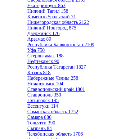
Екатеринбург
863
Нижний Тагил
158
Каменск-Уральский
71
Нижегородская область
2122
Нижний Новгород
875
Дзержинск
176
Арзамас
89
Республика Башкортостан
2109
Уфа
750
Стерлитамак
188
Нефтекамск
90
Республика Татарстан
1827
Казань
818
Набережные Челны
258
Нижнекамск
104
Ставропольский край
1801
Ставрополь
350
Пятигорск
195
Ессентуки
114
Самарская область
1752
Самара
880
Тольятти
390
Сызрань
84
Челябинская область
1706