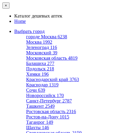
×
Каталог дешевых аптек
Home
Выбрать город
городе Москва
6238
Москва
1992
Зеленоград
116
Московский
39
Московская область
4819
Балашиха
277
Подольск
218
Химки
196
Краснодарский край
3763
Краснодар
1319
Сочи
639
Новороссийск
170
Санкт-Петербург
2787
Ташкент
2549
Ростовская область
2316
Ростов-на-Дону
1015
Таганрог
149
Шахты
146
Свердловская область
2159