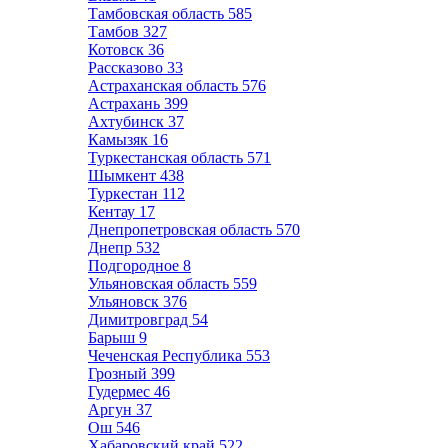
Тамбовская область
585
Тамбов
327
Котовск
36
Рассказово
33
Астраханская область
576
Астрахань
399
Ахтубинск
37
Камызяк
16
Туркестанская область
571
Шымкент
438
Туркестан
112
Кентау
17
Днепропетровская область
570
Днепр
532
Подгородное
8
Ульяновская область
559
Ульяновск
376
Димитровград
54
Барыш
9
Чеченская Республика
553
Грозный
399
Гудермес
46
Аргун
37
Ош
546
Хабаровский край
522