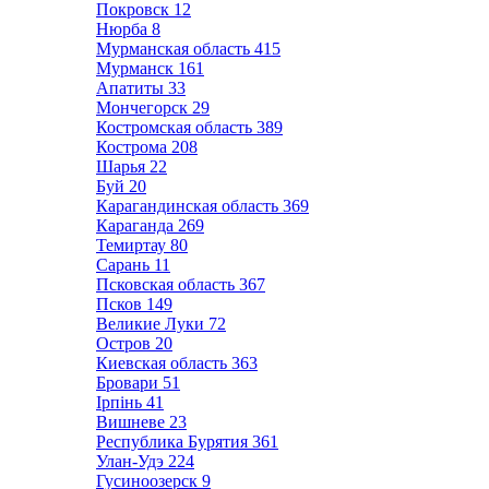
Покровск
12
Нюрба
8
Мурманская область
415
Мурманск
161
Апатиты
33
Мончегорск
29
Костромская область
389
Кострома
208
Шарья
22
Буй
20
Карагандинская область
369
Караганда
269
Темиртау
80
Сарань
11
Псковская область
367
Псков
149
Великие Луки
72
Остров
20
Киевская область
363
Бровари
51
Ірпінь
41
Вишневе
23
Республика Бурятия
361
Улан-Удэ
224
Гусиноозерск
9