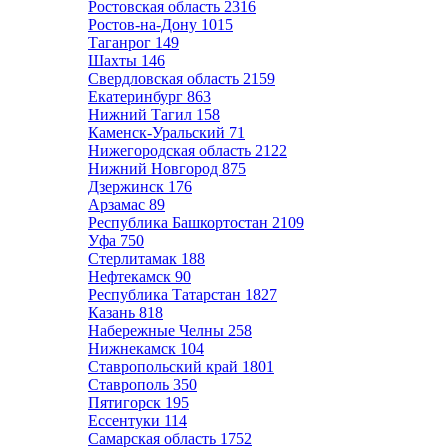
Ростовская область
2316
Ростов-на-Дону
1015
Таганрог
149
Шахты
146
Свердловская область
2159
Екатеринбург
863
Нижний Тагил
158
Каменск-Уральский
71
Нижегородская область
2122
Нижний Новгород
875
Дзержинск
176
Арзамас
89
Республика Башкортостан
2109
Уфа
750
Стерлитамак
188
Нефтекамск
90
Республика Татарстан
1827
Казань
818
Набережные Челны
258
Нижнекамск
104
Ставропольский край
1801
Ставрополь
350
Пятигорск
195
Ессентуки
114
Самарская область
1752