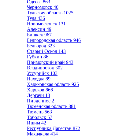
Одесса
863
Черноморск
40
Тульская область
1025
Тула
436
Новомосковск
131
Алексин
49
Бишкек
967
Белгородская область
946
Белгород
323
Старый Оскол
143
Губкин
86
Приморский край
943
Владивосток
302
Уссурийск
103
Находка
89
Харьковская область
925
Харьков
866
Дергачи
13
Пивденное
2
Тюменская область
881
Тюмень
563
Тобольск
57
Ишим
42
Республика Дагестан
872
Махачкала
414