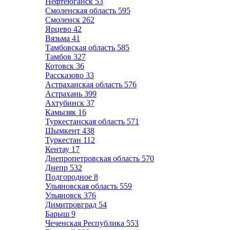
Нефтеюганск
53
Смоленская область
595
Смоленск
262
Ярцево
42
Вязьма
41
Тамбовская область
585
Тамбов
327
Котовск
36
Рассказово
33
Астраханская область
576
Астрахань
399
Ахтубинск
37
Камызяк
16
Туркестанская область
571
Шымкент
438
Туркестан
112
Кентау
17
Днепропетровская область
570
Днепр
532
Подгородное
8
Ульяновская область
559
Ульяновск
376
Димитровград
54
Барыш
9
Чеченская Республика
553