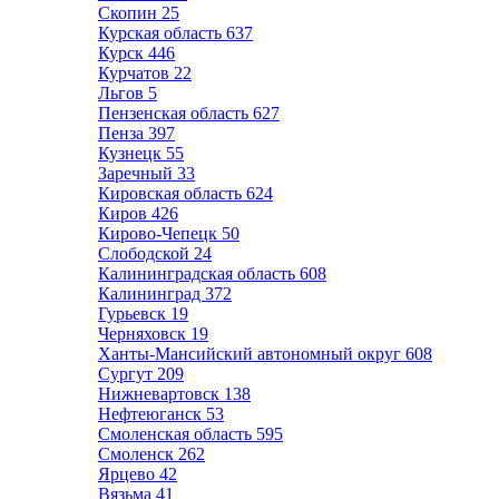
Скопин
25
Курская область
637
Курск
446
Курчатов
22
Льгов
5
Пензенская область
627
Пенза
397
Кузнецк
55
Заречный
33
Кировская область
624
Киров
426
Кирово-Чепецк
50
Слободской
24
Калининградская область
608
Калининград
372
Гурьевск
19
Черняховск
19
Ханты-Мансийский автономный округ
608
Сургут
209
Нижневартовск
138
Нефтеюганск
53
Смоленская область
595
Смоленск
262
Ярцево
42
Вязьма
41