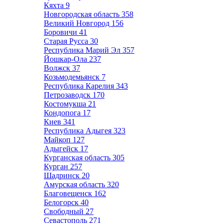
Кяхта
9
Новгородская область
358
Великий Новгород
156
Боровичи
41
Старая Русса
30
Республика Марий Эл
357
Йошкар-Ола
237
Волжск
37
Козьмодемьянск
7
Республика Карелия
343
Петрозаводск
170
Костомукша
21
Кондопога
17
Киев
341
Республика Адыгея
323
Майкоп
127
Адыгейск
17
Курганская область
305
Курган
257
Шадринск
20
Амурская область
320
Благовещенск
162
Белогорск
40
Свободный
27
Севастополь
271