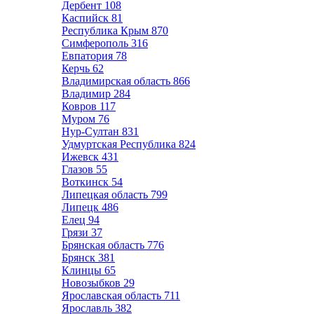
Дербент
108
Каспийск
81
Республика Крым
870
Симферополь
316
Евпатория
78
Керчь
62
Владимирская область
866
Владимир
284
Ковров
117
Муром
76
Нур-Султан
831
Удмуртская Республика
824
Ижевск
431
Глазов
55
Воткинск
54
Липецкая область
799
Липецк
486
Елец
94
Грязи
37
Брянская область
776
Брянск
381
Клинцы
65
Новозыбков
29
Ярославская область
711
Ярославль
382