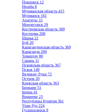
Покровск
12
Нюрба
8
Мурманская область
415
Мурманск
161
Апатиты
33
Мончегорск
29
Костромская область
389
Кострома
208
Шарья
22
Буй
20
Карагандинская область
369
Караганда
269
Темиртау
80
Сарань
11
Псковская область
367
Псков
149
Великие Луки
72
Остров
20
Киевская область
363
Бровари
51
Ірпінь
41
Вишневе
23
Республика Бурятия
361
Улан-Удэ
224
Гусиноозерск
9