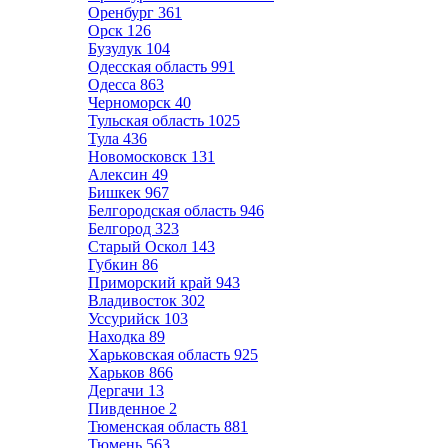
Оренбург
361
Орск
126
Бузулук
104
Одесская область
991
Одесса
863
Черноморск
40
Тульская область
1025
Тула
436
Новомосковск
131
Алексин
49
Бишкек
967
Белгородская область
946
Белгород
323
Старый Оскол
143
Губкин
86
Приморский край
943
Владивосток
302
Уссурийск
103
Находка
89
Харьковская область
925
Харьков
866
Дергачи
13
Пивденное
2
Тюменская область
881
Тюмень
563