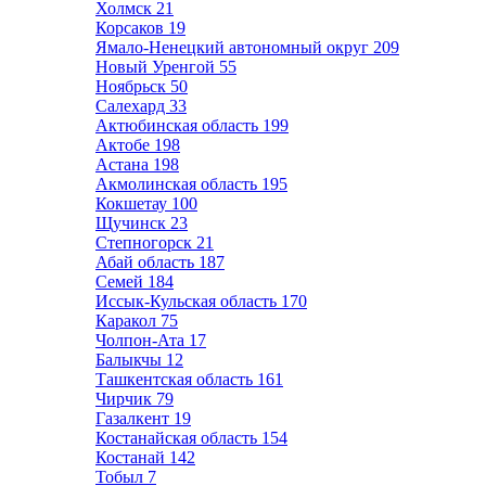
Холмск
21
Корсаков
19
Ямало-Ненецкий автономный округ
209
Новый Уренгой
55
Ноябрьск
50
Салехард
33
Актюбинская область
199
Актобе
198
Астана
198
Акмолинская область
195
Кокшетау
100
Щучинск
23
Степногорск
21
Абай область
187
Семей
184
Иссык-Кульская область
170
Каракол
75
Чолпон-Ата
17
Балыкчы
12
Ташкентская область
161
Чирчик
79
Газалкент
19
Костанайская область
154
Костанай
142
Тобыл
7