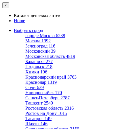
×
Каталог дешевых аптек
Home
Выбрать город
городе Москва
6238
Москва
1992
Зеленоград
116
Московский
39
Московская область
4819
Балашиха
277
Подольск
218
Химки
196
Краснодарский край
3763
Краснодар
1319
Сочи
639
Новороссийск
170
Санкт-Петербург
2787
Ташкент
2549
Ростовская область
2316
Ростов-на-Дону
1015
Таганрог
149
Шахты
146
Свердловская область
2159