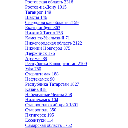
Ростовская область
2316
Ростов-на-Дону
1015
Таганрог
149
Шахты
146
Свердловская область
2159
Екатеринбург
863
Нижний Тагил
158
Каменск-Уральский
71
Нижегородская область
2122
Нижний Новгород
875
Дзержинск
176
Арзамас
89
Республика Башкортостан
2109
Уфа
750
Стерлитамак
188
Нефтекамск
90
Республика Татарстан
1827
Казань
818
Набережные Челны
258
Нижнекамск
104
Ставропольский край
1801
Ставрополь
350
Пятигорск
195
Ессентуки
114
Самарская область
1752