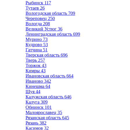
Рыбинск
117
Тутаев
26
Вологодская область
709
Череповец
250
Вологда
208
Великий Устюг
36
Ленинградская область
699
Мурино
73
Кудрово
53
Гатчина
51
Тверская область
696
Тверь
257
Торжок
43
Кимры
43
Ивановская область
664
Иваново
342
Кинешма
64
Шуя
44
Калужская область
646
Калуга
309
Обнинск
101
Малоярославец
35
Рязанская область
645
Рязань
382
Касимов
32