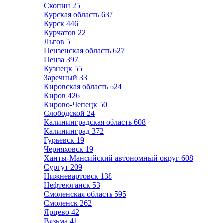
Скопин
25
Курская область
637
Курск
446
Курчатов
22
Льгов
5
Пензенская область
627
Пенза
397
Кузнецк
55
Заречный
33
Кировская область
624
Киров
426
Кирово-Чепецк
50
Слободской
24
Калининградская область
608
Калининград
372
Гурьевск
19
Черняховск
19
Ханты-Мансийский автономный округ
608
Сургут
209
Нижневартовск
138
Нефтеюганск
53
Смоленская область
595
Смоленск
262
Ярцево
42
Вязьма
41