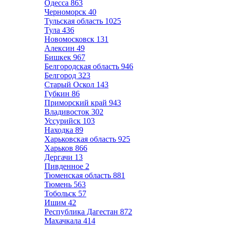
Одесса
863
Черноморск
40
Тульская область
1025
Тула
436
Новомосковск
131
Алексин
49
Бишкек
967
Белгородская область
946
Белгород
323
Старый Оскол
143
Губкин
86
Приморский край
943
Владивосток
302
Уссурийск
103
Находка
89
Харьковская область
925
Харьков
866
Дергачи
13
Пивденное
2
Тюменская область
881
Тюмень
563
Тобольск
57
Ишим
42
Республика Дагестан
872
Махачкала
414