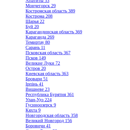
Апатиты
33
Мончегорск
29
Костромская область
389
Кострома
208
Шарья
22
Буй
20
Карагандинская область
369
Караганда
269
Темиртау
80
Сарань
11
Псковская область
367
Псков
149
Великие Луки
72
Остров
20
Киевская область
363
Бровари
51
Ірпінь
41
Вишневе
23
Республика Бурятия
361
Улан-Удэ
224
Гусиноозерск
9
Кяхта
9
Новгородская область
358
Великий Новгород
156
Боровичи
41