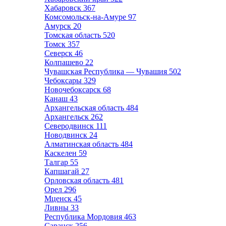
Хабаровск
367
Комсомольск-на-Амуре
97
Амурск
20
Томская область
520
Томск
357
Северск
46
Колпашево
22
Чувашская Республика — Чувашия
502
Чебоксары
329
Новочебоксарск
68
Канаш
43
Архангельская область
484
Архангельск
262
Северодвинск
111
Новодвинск
24
Алматинская область
484
Каскелен
59
Талгар
55
Капшагай
27
Орловская область
481
Орел
296
Мценск
45
Ливны
33
Республика Мордовия
463
Саранск
256