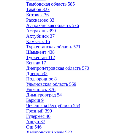
Тамбовская область
585
Тамбов
327
Котовск
36
Рассказово
33
Астраханская область
576
Астрахань
399
Ахтубинск
37
Камызяк
16
Туркестанская область
571
Шымкент
438
Туркестан
112
Кентау
17
Днепропетровская область
570
Днепр
532
Подгородное
8
Ульяновская область
559
Ульяновск
376
Димитровград
54
Барыш
9
Чеченская Республика
553
Грозный
399
Гудермес
46
Аргун
37
Ош
546
Хабаровский край
522