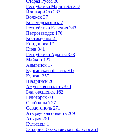
Старая Русса
30
Республика Марий Эл
357
Йошкар-Ола
237
Волжск
37
Козьмодемьянск
7
Республика Карелия
343
Петрозаводск
170
Костомукша
21
Кондопога
17
Киев
341
Республика Адыгея
323
Майкоп
127
Адыгейск
17
Курганская область
305
Курган
257
Шадринск
20
Амурская область
320
Благовещенск
162
Белогорск
40
Свободный
27
Севастополь
271
Атырауская область
269
Атырау
261
Кульсары
1
Западно-Казахстанская область
263