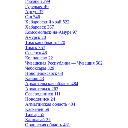
Грозный
399
Гудермес
46
Аргун
37
Ош
546
Хабаровский край
522
Хабаровск
367
Комсомольск-на-Амуре
97
Амурск
20
Томская область
520
Томск
357
Северск
46
Колпашево
22
Чувашская Республика — Чувашия
502
Чебоксары
329
Новочебоксарск
68
Канаш
43
Архангельская область
484
Архангельск
262
Северодвинск
111
Новодвинск
24
Алматинская область
484
Каскелен
59
Талгар
55
Капшагай
27
Орловская область
481