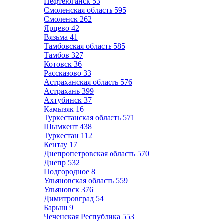
Нефтеюганск
53
Смоленская область
595
Смоленск
262
Ярцево
42
Вязьма
41
Тамбовская область
585
Тамбов
327
Котовск
36
Рассказово
33
Астраханская область
576
Астрахань
399
Ахтубинск
37
Камызяк
16
Туркестанская область
571
Шымкент
438
Туркестан
112
Кентау
17
Днепропетровская область
570
Днепр
532
Подгородное
8
Ульяновская область
559
Ульяновск
376
Димитровград
54
Барыш
9
Чеченская Республика
553