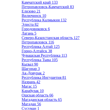
Камчатский край
133
Петропавловск-Камчатский
83
Елизово
21
Вилючинск
10
Республика Калмыкия
132
Элиста
82
Городовиковск
6
Лагань
5
Северо-Казахстанская область
127
Петропавловск
116
Республика Алтай
125
Горно-Алтайск
38
Чувашская Республика
113
Республика Тыва
105
Кызыл
90
Шагонар
3
Ак-Довурак
2
Республика Ингушетия
81
Назрань
42
Магас
15
Карабулак
10
Ошская область
66
Магаданская область
65
Магадан
56
Сусуман
1