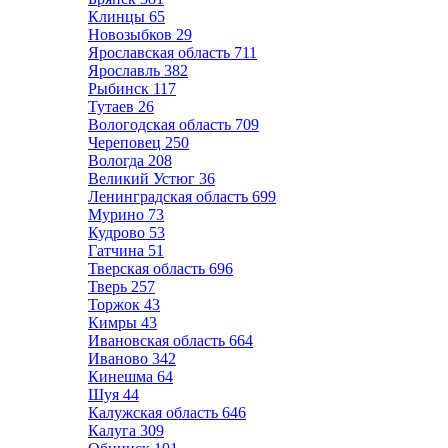
Клинцы
65
Новозыбков
29
Ярославская область
711
Ярославль
382
Рыбинск
117
Тутаев
26
Вологодская область
709
Череповец
250
Вологда
208
Великий Устюг
36
Ленинградская область
699
Мурино
73
Кудрово
53
Гатчина
51
Тверская область
696
Тверь
257
Торжок
43
Кимры
43
Ивановская область
664
Иваново
342
Кинешма
64
Шуя
44
Калужская область
646
Калуга
309