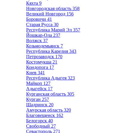
Кяхта
9
Новгородская область
358
Великий Новгород
156
Боровичи
41
Старая Русса
30
Республика Марий Эл
357
Йошкар-Ола
237
Волжск
37
Козьмодемьянск
7
Республика Карелия
343
Петрозаводск
170
Костомукша
21
Кондопога
17
Киев
341
Республика Адыгея
323
Майкоп
127
Адыгейск
17
Курганская область
305
Курган
257
Шадринск
20
Амурская область
320
Благовещенск
162
Белогорск
40
Свободный
27
Севастополь
271