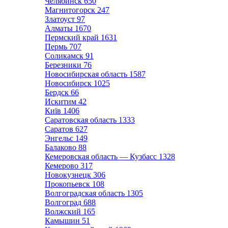
Челябинск
650
Магнитогорск
247
Златоуст
97
Алматы
1670
Пермский край
1631
Пермь
707
Соликамск
91
Березники
76
Новосибирская область
1587
Новосибирск
1025
Бердск
66
Искитим
42
Київ
1406
Саратовская область
1333
Саратов
627
Энгельс
149
Балаково
88
Кемеровская область — Кузбасс
1328
Кемерово
317
Новокузнецк
306
Прокопьевск
108
Волгоградская область
1305
Волгоград
688
Волжский
165
Камышин
51