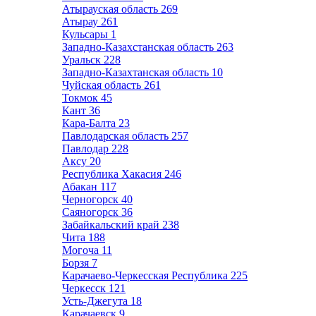
Атырауская область
269
Атырау
261
Кульсары
1
Западно-Казахстанская область
263
Уральск
228
Западно-Казахтанская область
10
Чуйская область
261
Токмок
45
Кант
36
Кара-Балта
23
Павлодарская область
257
Павлодар
228
Аксу
20
Республика Хакасия
246
Абакан
117
Черногорск
40
Саяногорск
36
Забайкальский край
238
Чита
188
Могоча
11
Борзя
7
Карачаево-Черкесская Республика
225
Черкесск
121
Усть-Джегута
18
Карачаевск
9