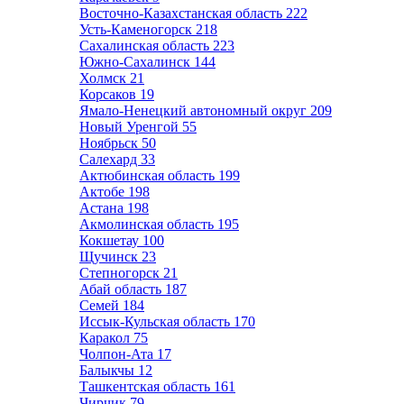
Восточно-Казахстанская область
222
Усть-Каменогорск
218
Сахалинская область
223
Южно-Сахалинск
144
Холмск
21
Корсаков
19
Ямало-Ненецкий автономный округ
209
Новый Уренгой
55
Ноябрьск
50
Салехард
33
Актюбинская область
199
Актобе
198
Астана
198
Акмолинская область
195
Кокшетау
100
Щучинск
23
Степногорск
21
Абай область
187
Семей
184
Иссык-Кульская область
170
Каракол
75
Чолпон-Ата
17
Балыкчы
12
Ташкентская область
161
Чирчик
79