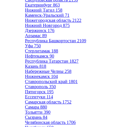
Екатеринбург
863
Нижний Тагил
158
Каменск-Уральский
71
Нижегородская область
2122
Нижний Новгород
875
Дзержинск
176
Арзамас
89
Республика Башкортостан
2109
Уфа
750
Стерлитамак
188
Нефтекамск
90
Республика Татарстан
1827
Казань
818
Набережные Челны
258
Нижнекамск
104
Ставропольский край
1801
Ставрополь
350
Пятигорск
195
Ессентуки
114
Самарская область
1752
Самара
880
Тольятти
390
Сызрань
84
Челябинская область
1706