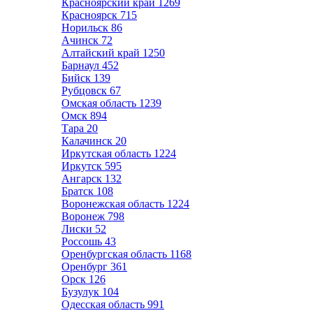
Красноярский край
1269
Красноярск
715
Норильск
86
Ачинск
72
Алтайский край
1250
Барнаул
452
Бийск
139
Рубцовск
67
Омская область
1239
Омск
894
Тара
20
Калачинск
20
Иркутская область
1224
Иркутск
595
Ангарск
132
Братск
108
Воронежская область
1224
Воронеж
798
Лиски
52
Россошь
43
Оренбургская область
1168
Оренбург
361
Орск
126
Бузулук
104
Одесская область
991