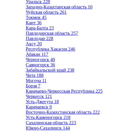
Уральск
228
Западно-Казахтанская область
10
Чуйская область
261
Токмок
45
Кант
36
Кара-Балта
23
Павлодарская область
257
Павлодар
228
Аксу
20
Республика Хакасия
246
Абакан
117
Черногорск
40
Саяногорск
36
Забайкальский край
238
Чита
188
Могоча
11
Борзя
7
Карачаево-Черкесская Республика
225
Черкесск
121
Усть-Джегута
18
Карачаевск
9
Восточно-Казахстанская область
222
Усть-Каменогорск
218
Сахалинская область
223
Южно-Сахалинск
144