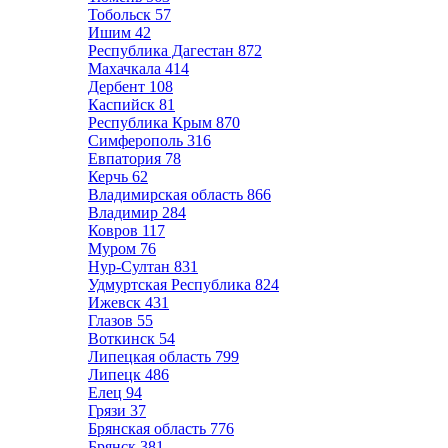
Тобольск
57
Ишим
42
Республика Дагестан
872
Махачкала
414
Дербент
108
Каспийск
81
Республика Крым
870
Симферополь
316
Евпатория
78
Керчь
62
Владимирская область
866
Владимир
284
Ковров
117
Муром
76
Нур-Султан
831
Удмуртская Республика
824
Ижевск
431
Глазов
55
Воткинск
54
Липецкая область
799
Липецк
486
Елец
94
Грязи
37
Брянская область
776
Брянск
381