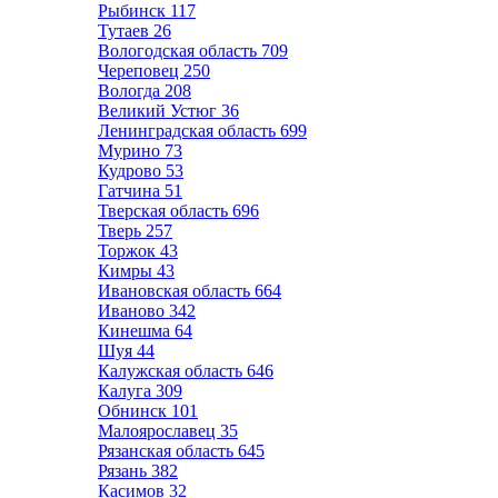
Рыбинск
117
Тутаев
26
Вологодская область
709
Череповец
250
Вологда
208
Великий Устюг
36
Ленинградская область
699
Мурино
73
Кудрово
53
Гатчина
51
Тверская область
696
Тверь
257
Торжок
43
Кимры
43
Ивановская область
664
Иваново
342
Кинешма
64
Шуя
44
Калужская область
646
Калуга
309
Обнинск
101
Малоярославец
35
Рязанская область
645
Рязань
382
Касимов
32