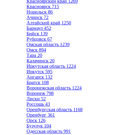
Красноярский край
1269
Красноярск
715
Норильск
86
Ачинск
72
Алтайский край
1250
Барнаул
452
Бийск
139
Рубцовск
67
Омская область
1239
Омск
894
Тара
20
Калачинск
20
Иркутская область
1224
Иркутск
595
Ангарск
132
Братск
108
Воронежская область
1224
Воронеж
798
Лиски
52
Россошь
43
Оренбургская область
1168
Оренбург
361
Орск
126
Бузулук
104
Одесская область
991