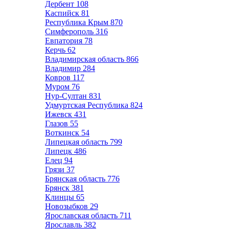
Дербент
108
Каспийск
81
Республика Крым
870
Симферополь
316
Евпатория
78
Керчь
62
Владимирская область
866
Владимир
284
Ковров
117
Муром
76
Нур-Султан
831
Удмуртская Республика
824
Ижевск
431
Глазов
55
Воткинск
54
Липецкая область
799
Липецк
486
Елец
94
Грязи
37
Брянская область
776
Брянск
381
Клинцы
65
Новозыбков
29
Ярославская область
711
Ярославль
382