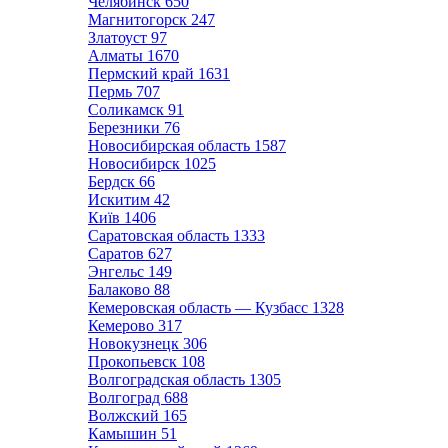
Челябинск
650
Магнитогорск
247
Златоуст
97
Алматы
1670
Пермский край
1631
Пермь
707
Соликамск
91
Березники
76
Новосибирская область
1587
Новосибирск
1025
Бердск
66
Искитим
42
Київ
1406
Саратовская область
1333
Саратов
627
Энгельс
149
Балаково
88
Кемеровская область — Кузбасс
1328
Кемерово
317
Новокузнецк
306
Прокопьевск
108
Волгоградская область
1305
Волгоград
688
Волжский
165
Камышин
51