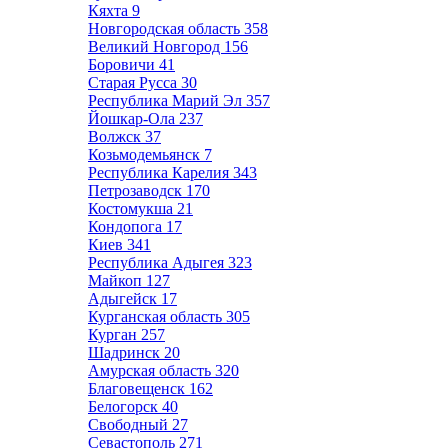
Кяхта
9
Новгородская область
358
Великий Новгород
156
Боровичи
41
Старая Русса
30
Республика Марий Эл
357
Йошкар-Ола
237
Волжск
37
Козьмодемьянск
7
Республика Карелия
343
Петрозаводск
170
Костомукша
21
Кондопога
17
Киев
341
Республика Адыгея
323
Майкоп
127
Адыгейск
17
Курганская область
305
Курган
257
Шадринск
20
Амурская область
320
Благовещенск
162
Белогорск
40
Свободный
27
Севастополь
271