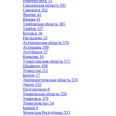
Нефтеюганск
53
Смоленская область
595
Смоленск
262
Ярцево
42
Вязьма
41
Тамбовская область
585
Тамбов
327
Котовск
36
Рассказово
33
Астраханская область
576
Астрахань
399
Ахтубинск
37
Камызяк
16
Туркестанская область
571
Шымкент
438
Туркестан
112
Кентау
17
Днепропетровская область
570
Днепр
532
Подгородное
8
Ульяновская область
559
Ульяновск
376
Димитровград
54
Барыш
9
Чеченская Республика
553