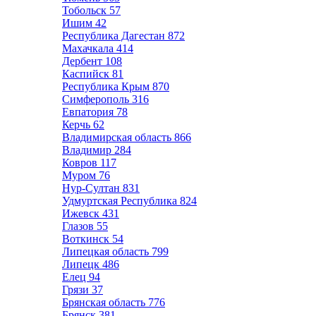
Тобольск
57
Ишим
42
Республика Дагестан
872
Махачкала
414
Дербент
108
Каспийск
81
Республика Крым
870
Симферополь
316
Евпатория
78
Керчь
62
Владимирская область
866
Владимир
284
Ковров
117
Муром
76
Нур-Султан
831
Удмуртская Республика
824
Ижевск
431
Глазов
55
Воткинск
54
Липецкая область
799
Липецк
486
Елец
94
Грязи
37
Брянская область
776
Брянск
381