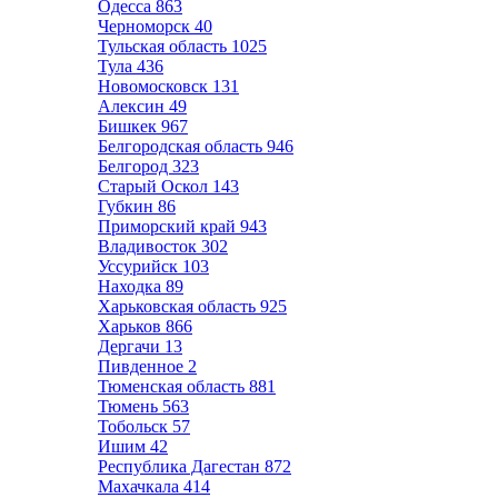
Одесса
863
Черноморск
40
Тульская область
1025
Тула
436
Новомосковск
131
Алексин
49
Бишкек
967
Белгородская область
946
Белгород
323
Старый Оскол
143
Губкин
86
Приморский край
943
Владивосток
302
Уссурийск
103
Находка
89
Харьковская область
925
Харьков
866
Дергачи
13
Пивденное
2
Тюменская область
881
Тюмень
563
Тобольск
57
Ишим
42
Республика Дагестан
872
Махачкала
414