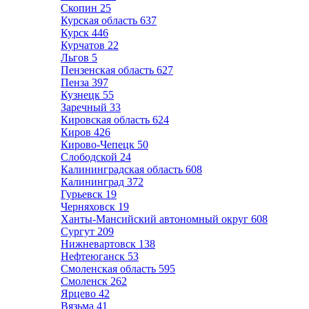
Скопин
25
Курская область
637
Курск
446
Курчатов
22
Льгов
5
Пензенская область
627
Пенза
397
Кузнецк
55
Заречный
33
Кировская область
624
Киров
426
Кирово-Чепецк
50
Слободской
24
Калининградская область
608
Калининград
372
Гурьевск
19
Черняховск
19
Ханты-Мансийский автономный округ
608
Сургут
209
Нижневартовск
138
Нефтеюганск
53
Смоленская область
595
Смоленск
262
Ярцево
42
Вязьма
41