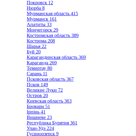
Покровск
12
Нюрба
8
Мурманская область
415
Мурманск
161
Апатиты
33
Мончегорск
29
Костромская область
389
Кострома
208
Шарья
22
Буй
20
Карагандинская область
369
Караганда
269
Темиртау
80
Сарань
11
Псковская область
367
Псков
149
Великие Луки
72
Остров
20
Киевская область
363
Бровари
51
Ірпінь
41
Вишневе
23
Республика Бурятия
361
Улан-Удэ
224
Гусиноозерск
9