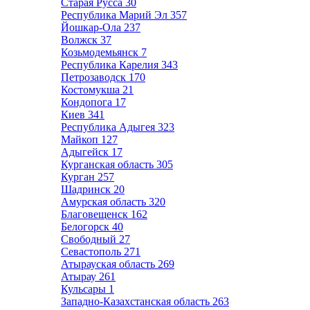
Старая Русса
30
Республика Марий Эл
357
Йошкар-Ола
237
Волжск
37
Козьмодемьянск
7
Республика Карелия
343
Петрозаводск
170
Костомукша
21
Кондопога
17
Киев
341
Республика Адыгея
323
Майкоп
127
Адыгейск
17
Курганская область
305
Курган
257
Шадринск
20
Амурская область
320
Благовещенск
162
Белогорск
40
Свободный
27
Севастополь
271
Атырауская область
269
Атырау
261
Кульсары
1
Западно-Казахстанская область
263