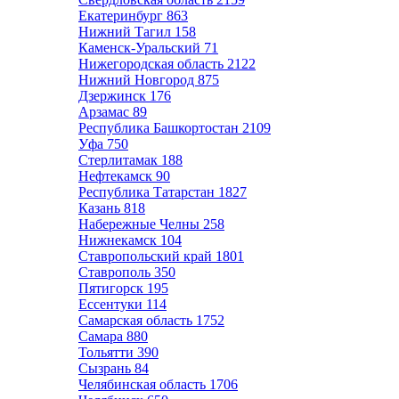
Екатеринбург
863
Нижний Тагил
158
Каменск-Уральский
71
Нижегородская область
2122
Нижний Новгород
875
Дзержинск
176
Арзамас
89
Республика Башкортостан
2109
Уфа
750
Стерлитамак
188
Нефтекамск
90
Республика Татарстан
1827
Казань
818
Набережные Челны
258
Нижнекамск
104
Ставропольский край
1801
Ставрополь
350
Пятигорск
195
Ессентуки
114
Самарская область
1752
Самара
880
Тольятти
390
Сызрань
84
Челябинская область
1706