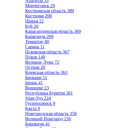
Апатиты
33
Мончегорск
29
Костромская область
389
Кострома
208
Шарья
22
Буй
20
Карагандинская область
369
Караганда
269
Темиртау
80
Сарань
11
Псковская область
367
Псков
149
Великие Луки
72
Остров
20
Киевская область
363
Бровари
51
Ірпінь
41
Вишневе
23
Республика Бурятия
361
Улан-Удэ
224
Гусиноозерск
9
Кяхта
9
Новгородская область
358
Великий Новгород
156
Боровичи
41