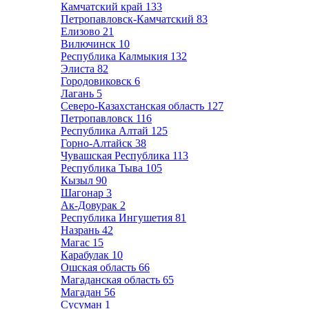
Камчатский край
133
Петропавловск-Камчатский
83
Елизово
21
Вилючинск
10
Республика Калмыкия
132
Элиста
82
Городовиковск
6
Лагань
5
Северо-Казахстанская область
127
Петропавловск
116
Республика Алтай
125
Горно-Алтайск
38
Чувашская Республика
113
Республика Тыва
105
Кызыл
90
Шагонар
3
Ак-Довурак
2
Республика Ингушетия
81
Назрань
42
Магас
15
Карабулак
10
Ошская область
66
Магаданская область
65
Магадан
56
Сусуман
1