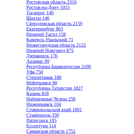
Ростовская область
2316
Ростов-на-Дону
1015
Таганрог
149
Шахты
146
Свердловская область
2159
Екатеринбург
863
Нижний Тагил
158
Каменск-Уральский
71
Нижегородская область
2122
Нижний Новгород
875
Дзержинск
176
Арзамас
89
Республика Башкортостан
2109
Уфа
750
Стерлитамак
188
Нефтекамск
90
Республика Татарстан
1827
Казань
818
Набережные Челны
258
Нижнекамск
104
Ставропольский край
1801
Ставрополь
350
Пятигорск
195
Ессентуки
114
Самарская область
1752