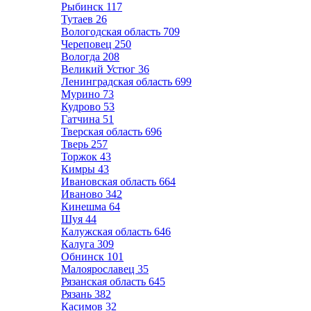
Рыбинск
117
Тутаев
26
Вологодская область
709
Череповец
250
Вологда
208
Великий Устюг
36
Ленинградская область
699
Мурино
73
Кудрово
53
Гатчина
51
Тверская область
696
Тверь
257
Торжок
43
Кимры
43
Ивановская область
664
Иваново
342
Кинешма
64
Шуя
44
Калужская область
646
Калуга
309
Обнинск
101
Малоярославец
35
Рязанская область
645
Рязань
382
Касимов
32