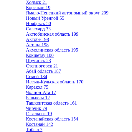
Холмск
21
Корсаков
19
Ямало-Ненецкий автономный округ
209
Новый Уренгой
55
Ноябрьск
50
Салехард
33
Актюбинская область
199
Актобе
198
Астана
198
Акмолинская область
195
Кокшетау
100
Щучинск
23
Степногорск
21
Абай область
187
Семей
184
Иссык-Кульская область
170
Каракол
75
Чолпон-Ата
17
Балыкчы
12
Ташкентская область
161
Чирчик
79
Газалкент
19
Костанайская область
154
Костанай
142
Тобыл
7