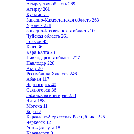
Атырауская область
269
Атырау
261
Кульсары
1
Западно-Казахстанская область
263
Уральск
228
Западно-Казахтанская область
10
Чуйская область
261
Токмок
45
Кант
36
Кара-Балта
23
Павлодарская область
257
Павлодар
228
Аксу
20
Республика Хакасия
246
Абакан
117
Черногорск
40
Саяногорск
36
Забайкальский край
238
Чита
188
Могоча
11
Борзя
7
Карачаево-Черкесская Республика
225
Черкесск
121
Усть-Джегута
18
Карачаевск
9