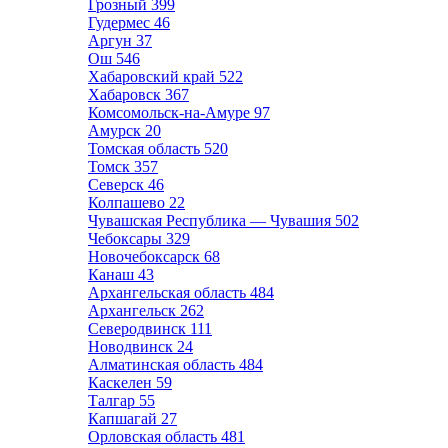
Грозный
399
Гудермес
46
Аргун
37
Ош
546
Хабаровский край
522
Хабаровск
367
Комсомольск-на-Амуре
97
Амурск
20
Томская область
520
Томск
357
Северск
46
Колпашево
22
Чувашская Республика — Чувашия
502
Чебоксары
329
Новочебоксарск
68
Канаш
43
Архангельская область
484
Архангельск
262
Северодвинск
111
Новодвинск
24
Алматинская область
484
Каскелен
59
Талгар
55
Капшагай
27
Орловская область
481