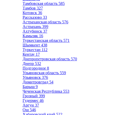
Тамбовская область
585
Тамбов
327
Котовск
36
Рассказово
33
Астраханская область
576
Астрахань
399
Ахтубинск
37
Камызяк
16
Туркестанская область
571
Шымкент
438
Туркестан
112
Кентау
17
Днепропетровская область
570
Днепр
532
Подгородное
8
Ульяновская область
559
Ульяновск
376
Димитровград
54
Барыш
9
Чеченская Республика
553
Грозный
399
Гудермес
46
Аргун
37
Ош
546
Хабаровский край
522