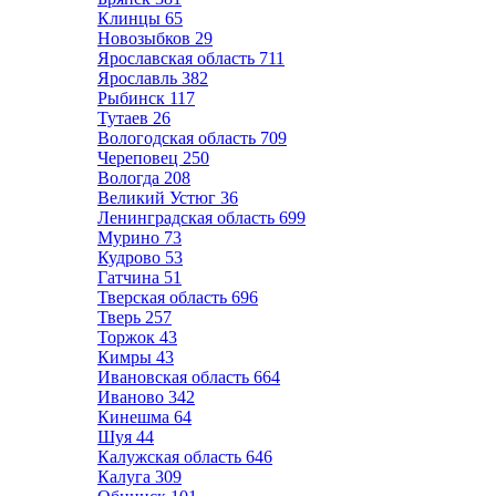
Клинцы
65
Новозыбков
29
Ярославская область
711
Ярославль
382
Рыбинск
117
Тутаев
26
Вологодская область
709
Череповец
250
Вологда
208
Великий Устюг
36
Ленинградская область
699
Мурино
73
Кудрово
53
Гатчина
51
Тверская область
696
Тверь
257
Торжок
43
Кимры
43
Ивановская область
664
Иваново
342
Кинешма
64
Шуя
44
Калужская область
646
Калуга
309