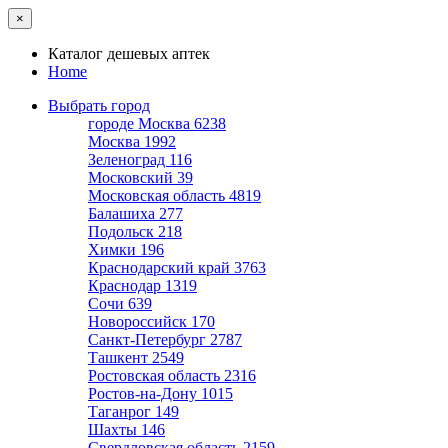
×
Каталог дешевых аптек
Home
Выбрать город
городе Москва
6238
Москва
1992
Зеленоград
116
Московский
39
Московская область
4819
Балашиха
277
Подольск
218
Химки
196
Краснодарский край
3763
Краснодар
1319
Сочи
639
Новороссийск
170
Санкт-Петербург
2787
Ташкент
2549
Ростовская область
2316
Ростов-на-Дону
1015
Таганрог
149
Шахты
146
Свердловская область
2159