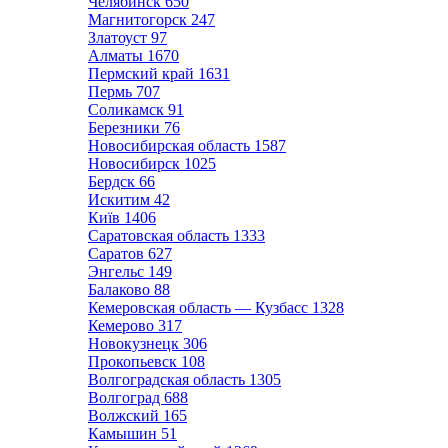
Челябинск
650
Магнитогорск
247
Златоуст
97
Алматы
1670
Пермский край
1631
Пермь
707
Соликамск
91
Березники
76
Новосибирская область
1587
Новосибирск
1025
Бердск
66
Искитим
42
Київ
1406
Саратовская область
1333
Саратов
627
Энгельс
149
Балаково
88
Кемеровская область — Кузбасс
1328
Кемерово
317
Новокузнецк
306
Прокопьевск
108
Волгоградская область
1305
Волгоград
688
Волжский
165
Камышин
51