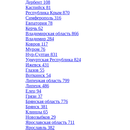
Дербент
108
Каспийск
81
Республика Крым
870
Симферополь
316
Евпатория
78
Керчь
62
Владимирская область
866
Владимир
284
Ковров
117
Муром
76
Нур-Султан
831
Удмуртская Республика
824
Ижевск
431
Глазов
55
Воткинск
54
Липецкая область
799
Липецк
486
Елец
94
Грязи
37
Брянская область
776
Брянск
381
Клинцы
65
Новозыбков
29
Ярославская область
711
Ярославль
382