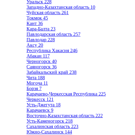
Уральск
228
Западно-Казахтанская область
10
Чуйская область
261
Токмок
45
Кант
36
Кара-Балта
23
Павлодарская область
257
Павлодар
228
Аксу
20
Республика Хакасия
246
Абакан
117
Черногорск
40
Саяногорск
36
Забайкальский край
238
Чита
188
Могоча
11
Борзя
7
Карачаево-Черкесская Республика
225
Черкесск
121
Усть-Джегута
18
Карачаевск
9
Восточно-Казахстанская область
222
Усть-Каменогорск
218
Сахалинская область
223
Южно-Сахалинск
144