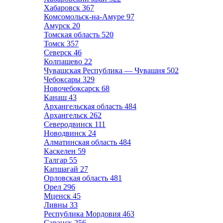
Хабаровск
367
Комсомольск-на-Амуре
97
Амурск
20
Томская область
520
Томск
357
Северск
46
Колпашево
22
Чувашская Республика — Чувашия
502
Чебоксары
329
Новочебоксарск
68
Канаш
43
Архангельская область
484
Архангельск
262
Северодвинск
111
Новодвинск
24
Алматинская область
484
Каскелен
59
Талгар
55
Капшагай
27
Орловская область
481
Орел
296
Мценск
45
Ливны
33
Республика Мордовия
463
Саранск
256