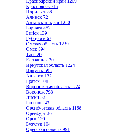
Красноярский край
1269
Красноярск
715
Норильск
86
Ачинск
72
Алтайский край
1250
Барнаул
452
Бийск
139
Рубцовск
67
Омская область
1239
Омск
894
Тара
20
Калачинск
20
Иркутская область
1224
Иркутск
595
Ангарск
132
Братск
108
Воронежская область
1224
Воронеж
798
Лиски
52
Россошь
43
Оренбургская область
1168
Оренбург
361
Орск
126
Бузулук
104
Одесская область
991