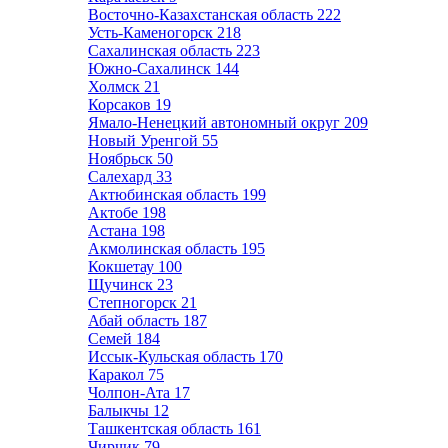
Восточно-Казахстанская область
222
Усть-Каменогорск
218
Сахалинская область
223
Южно-Сахалинск
144
Холмск
21
Корсаков
19
Ямало-Ненецкий автономный округ
209
Новый Уренгой
55
Ноябрьск
50
Салехард
33
Актюбинская область
199
Актобе
198
Астана
198
Акмолинская область
195
Кокшетау
100
Щучинск
23
Степногорск
21
Абай область
187
Семей
184
Иссык-Кульская область
170
Каракол
75
Чолпон-Ата
17
Балыкчы
12
Ташкентская область
161
Чирчик
79