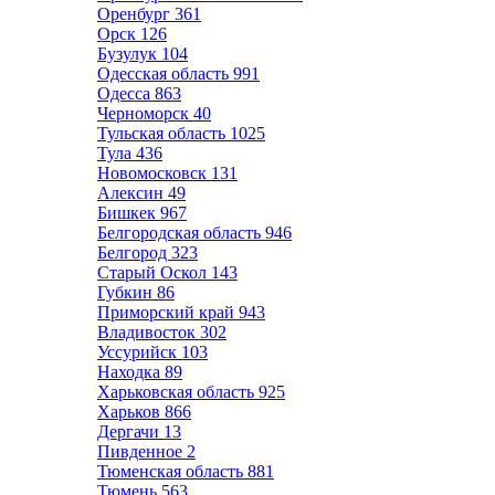
Оренбург
361
Орск
126
Бузулук
104
Одесская область
991
Одесса
863
Черноморск
40
Тульская область
1025
Тула
436
Новомосковск
131
Алексин
49
Бишкек
967
Белгородская область
946
Белгород
323
Старый Оскол
143
Губкин
86
Приморский край
943
Владивосток
302
Уссурийск
103
Находка
89
Харьковская область
925
Харьков
866
Дергачи
13
Пивденное
2
Тюменская область
881
Тюмень
563