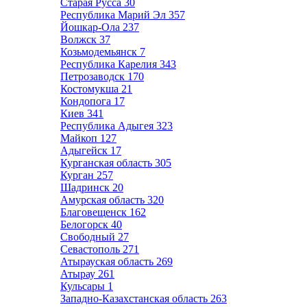
Старая Русса
30
Республика Марий Эл
357
Йошкар-Ола
237
Волжск
37
Козьмодемьянск
7
Республика Карелия
343
Петрозаводск
170
Костомукша
21
Кондопога
17
Киев
341
Республика Адыгея
323
Майкоп
127
Адыгейск
17
Курганская область
305
Курган
257
Шадринск
20
Амурская область
320
Благовещенск
162
Белогорск
40
Свободный
27
Севастополь
271
Атырауская область
269
Атырау
261
Кульсары
1
Западно-Казахстанская область
263