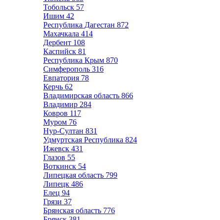
Тобольск
57
Ишим
42
Республика Дагестан
872
Махачкала
414
Дербент
108
Каспийск
81
Республика Крым
870
Симферополь
316
Евпатория
78
Керчь
62
Владимирская область
866
Владимир
284
Ковров
117
Муром
76
Нур-Султан
831
Удмуртская Республика
824
Ижевск
431
Глазов
55
Воткинск
54
Липецкая область
799
Липецк
486
Елец
94
Грязи
37
Брянская область
776
Брянск
381