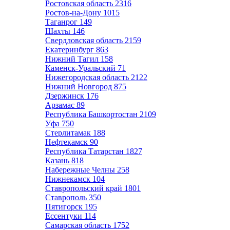
Ростовская область
2316
Ростов-на-Дону
1015
Таганрог
149
Шахты
146
Свердловская область
2159
Екатеринбург
863
Нижний Тагил
158
Каменск-Уральский
71
Нижегородская область
2122
Нижний Новгород
875
Дзержинск
176
Арзамас
89
Республика Башкортостан
2109
Уфа
750
Стерлитамак
188
Нефтекамск
90
Республика Татарстан
1827
Казань
818
Набережные Челны
258
Нижнекамск
104
Ставропольский край
1801
Ставрополь
350
Пятигорск
195
Ессентуки
114
Самарская область
1752