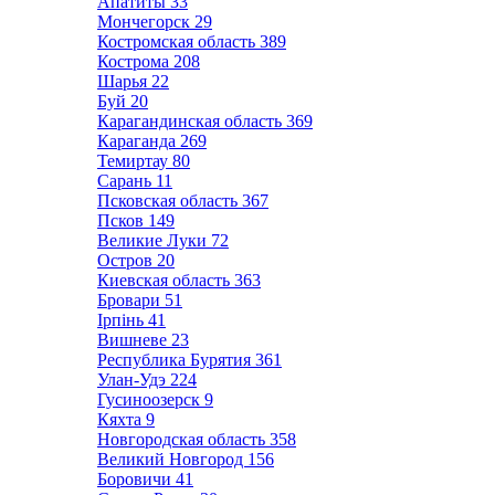
Апатиты
33
Мончегорск
29
Костромская область
389
Кострома
208
Шарья
22
Буй
20
Карагандинская область
369
Караганда
269
Темиртау
80
Сарань
11
Псковская область
367
Псков
149
Великие Луки
72
Остров
20
Киевская область
363
Бровари
51
Ірпінь
41
Вишневе
23
Республика Бурятия
361
Улан-Удэ
224
Гусиноозерск
9
Кяхта
9
Новгородская область
358
Великий Новгород
156
Боровичи
41