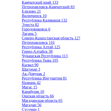
Камчатский край
133
Петропавловск-Камчатский
83
Елизово
21
Вилючинск
10
Республика Калмыкия
132
Элиста
82
Городовиковск
6
Лагань
5
Северо-Казахстанская область
127
Петропавловск
116
Республика Алтай
125
Горно-Алтайск
38
Чувашская Республика
113
Республика Тыва
105
Кызыл
90
Шагонар
3
Ак-Довурак
2
Республика Ингушетия
81
Назрань
42
Магас
15
Карабулак
10
Ошская область
66
Магаданская область
65
Магадан
56
Сусуман
1