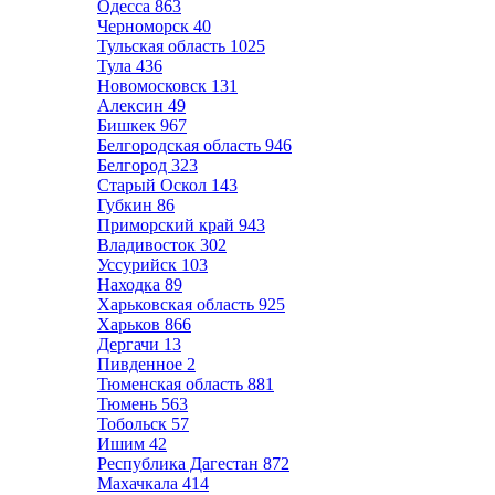
Одесса
863
Черноморск
40
Тульская область
1025
Тула
436
Новомосковск
131
Алексин
49
Бишкек
967
Белгородская область
946
Белгород
323
Старый Оскол
143
Губкин
86
Приморский край
943
Владивосток
302
Уссурийск
103
Находка
89
Харьковская область
925
Харьков
866
Дергачи
13
Пивденное
2
Тюменская область
881
Тюмень
563
Тобольск
57
Ишим
42
Республика Дагестан
872
Махачкала
414