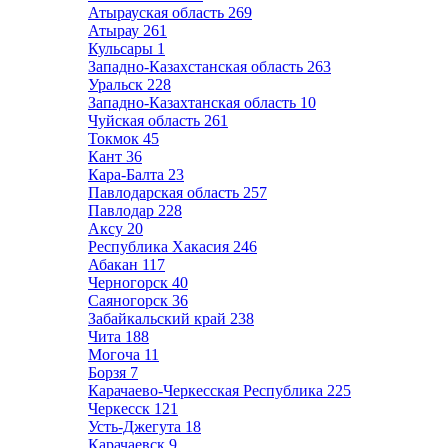
Атырауская область
269
Атырау
261
Кульсары
1
Западно-Казахстанская область
263
Уральск
228
Западно-Казахтанская область
10
Чуйская область
261
Токмок
45
Кант
36
Кара-Балта
23
Павлодарская область
257
Павлодар
228
Аксу
20
Республика Хакасия
246
Абакан
117
Черногорск
40
Саяногорск
36
Забайкальский край
238
Чита
188
Могоча
11
Борзя
7
Карачаево-Черкесская Республика
225
Черкесск
121
Усть-Джегута
18
Карачаевск
9