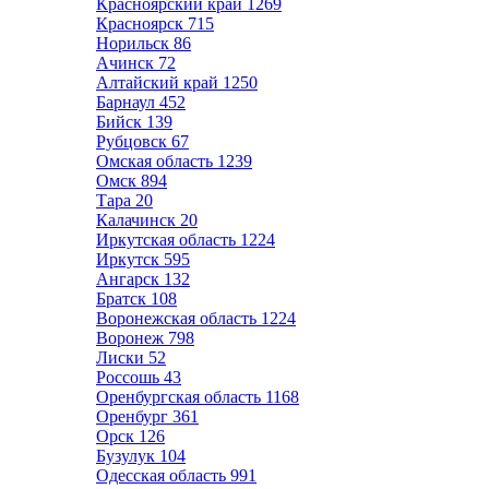
Красноярский край
1269
Красноярск
715
Норильск
86
Ачинск
72
Алтайский край
1250
Барнаул
452
Бийск
139
Рубцовск
67
Омская область
1239
Омск
894
Тара
20
Калачинск
20
Иркутская область
1224
Иркутск
595
Ангарск
132
Братск
108
Воронежская область
1224
Воронеж
798
Лиски
52
Россошь
43
Оренбургская область
1168
Оренбург
361
Орск
126
Бузулук
104
Одесская область
991