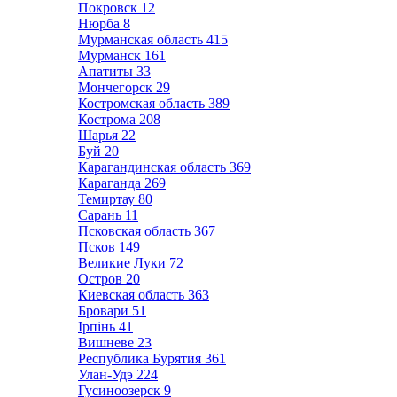
Покровск
12
Нюрба
8
Мурманская область
415
Мурманск
161
Апатиты
33
Мончегорск
29
Костромская область
389
Кострома
208
Шарья
22
Буй
20
Карагандинская область
369
Караганда
269
Темиртау
80
Сарань
11
Псковская область
367
Псков
149
Великие Луки
72
Остров
20
Киевская область
363
Бровари
51
Ірпінь
41
Вишневе
23
Республика Бурятия
361
Улан-Удэ
224
Гусиноозерск
9