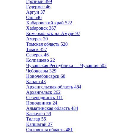
Грозный
399
Гудермес
46
Аргун
37
Ош
546
Хабаровский край
522
Хабаровск
367
Комсомольск-на-Амуре
97
Амурск
20
Томская область
520
Томск
357
Северск
46
Колпашево
22
Чувашская Республика — Чувашия
502
Чебоксары
329
Новочебоксарск
68
Канаш
43
Архангельская область
484
Архангельск
262
Северодвинск
111
Новодвинск
24
Алматинская область
484
Каскелен
59
Талгар
55
Капшагай
27
Орловская область
481