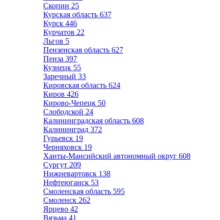
Скопин
25
Курская область
637
Курск
446
Курчатов
22
Льгов
5
Пензенская область
627
Пенза
397
Кузнецк
55
Заречный
33
Кировская область
624
Киров
426
Кирово-Чепецк
50
Слободской
24
Калининградская область
608
Калининград
372
Гурьевск
19
Черняховск
19
Ханты-Мансийский автономный округ
608
Сургут
209
Нижневартовск
138
Нефтеюганск
53
Смоленская область
595
Смоленск
262
Ярцево
42
Вязьма
41