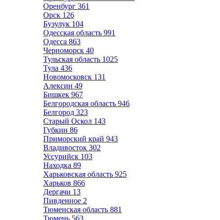
Оренбург
361
Орск
126
Бузулук
104
Одесская область
991
Одесса
863
Черноморск
40
Тульская область
1025
Тула
436
Новомосковск
131
Алексин
49
Бишкек
967
Белгородская область
946
Белгород
323
Старый Оскол
143
Губкин
86
Приморский край
943
Владивосток
302
Уссурийск
103
Находка
89
Харьковская область
925
Харьков
866
Дергачи
13
Пивденное
2
Тюменская область
881
Тюмень
563