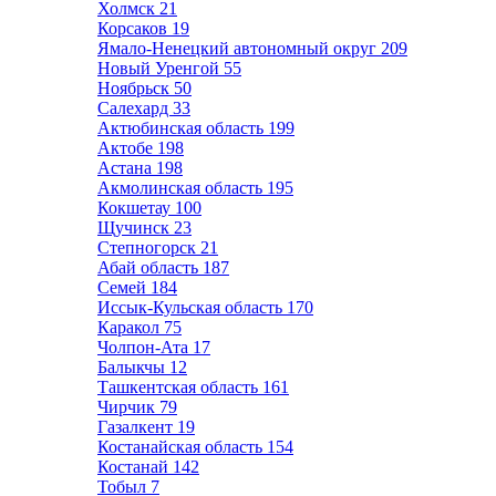
Холмск
21
Корсаков
19
Ямало-Ненецкий автономный округ
209
Новый Уренгой
55
Ноябрьск
50
Салехард
33
Актюбинская область
199
Актобе
198
Астана
198
Акмолинская область
195
Кокшетау
100
Щучинск
23
Степногорск
21
Абай область
187
Семей
184
Иссык-Кульская область
170
Каракол
75
Чолпон-Ата
17
Балыкчы
12
Ташкентская область
161
Чирчик
79
Газалкент
19
Костанайская область
154
Костанай
142
Тобыл
7