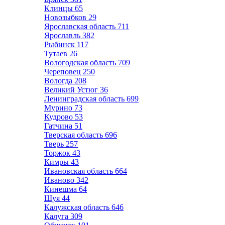
Клинцы
65
Новозыбков
29
Ярославская область
711
Ярославль
382
Рыбинск
117
Тутаев
26
Вологодская область
709
Череповец
250
Вологда
208
Великий Устюг
36
Ленинградская область
699
Мурино
73
Кудрово
53
Гатчина
51
Тверская область
696
Тверь
257
Торжок
43
Кимры
43
Ивановская область
664
Иваново
342
Кинешма
64
Шуя
44
Калужская область
646
Калуга
309