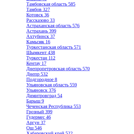
Тамбовская область
585
Тамбов
327
Котовск
36
Рассказово
33
Астраханская область
576
Астрахань
399
Ахтубинск
37
Камызяк
16
Туркестанская область
571
Шымкент
438
Туркестан
112
Кентау
17
Днепропетровская область
570
Днепр
532
Подгородное
8
Ульяновская область
559
Ульяновск
376
Димитровград
54
Барыш
9
Чеченская Республика
553
Грозный
399
Гудермес
46
Аргун
37
Ош
546
Хабаровский край
522