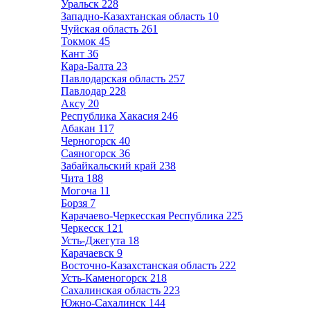
Уральск
228
Западно-Казахтанская область
10
Чуйская область
261
Токмок
45
Кант
36
Кара-Балта
23
Павлодарская область
257
Павлодар
228
Аксу
20
Республика Хакасия
246
Абакан
117
Черногорск
40
Саяногорск
36
Забайкальский край
238
Чита
188
Могоча
11
Борзя
7
Карачаево-Черкесская Республика
225
Черкесск
121
Усть-Джегута
18
Карачаевск
9
Восточно-Казахстанская область
222
Усть-Каменогорск
218
Сахалинская область
223
Южно-Сахалинск
144