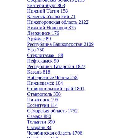
Екатеринбург
863
Нижний Тагил
158
Каменск-Уральский
71
Нижегородская область
2122
Нижний Новгород
875
Дзержинск
176
Арзамас
89
Республика Башкортостан
2109
Уфа
750
Стерлитамак
188
Нефтекамск
90
Республика Татарстан
1827
Казань
818
Набережные Челны
258
Нижнекамск
104
Ставропольский край
1801
Ставрополь
350
Пятигорск
195
Ессентуки
114
Самарская область
1752
Самара
880
Тольятти
390
Сызрань
84
Челябинская область
1706