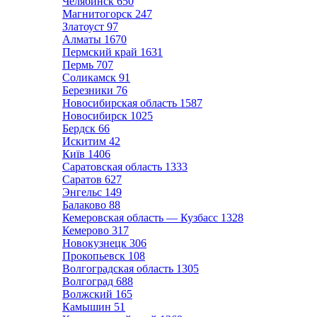
Челябинск
650
Магнитогорск
247
Златоуст
97
Алматы
1670
Пермский край
1631
Пермь
707
Соликамск
91
Березники
76
Новосибирская область
1587
Новосибирск
1025
Бердск
66
Искитим
42
Київ
1406
Саратовская область
1333
Саратов
627
Энгельс
149
Балаково
88
Кемеровская область — Кузбасс
1328
Кемерово
317
Новокузнецк
306
Прокопьевск
108
Волгоградская область
1305
Волгоград
688
Волжский
165
Камышин
51