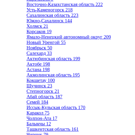
Восточно-Казахстанская область
222
Усть-Каменогорск
218
Сахалинская область
223
Южно-Сахалинск
144
Холмск
21
Корсаков
19
Ямало-Ненецкий автономный округ
209
Новый Уренгой
55
Ноябрьск
50
Салехард
33
Актюбинская область
199
Актобе
198
Астана
198
Акмолинская область
195
Кокшетау
100
Щучинск
23
Степногорск
21
Абай область
187
Семей
184
Иссык-Кульская область
170
Каракол
75
Чолпон-Ата
17
Балыкчы
12
Ташкентская область
161
Чирчик
79