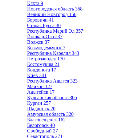
Кяхта
9
Новгородская область
358
Великий Новгород
156
Боровичи
41
Старая Русса
30
Республика Марий Эл
357
Йошкар-Ола
237
Волжск
37
Козьмодемьянск
7
Республика Карелия
343
Петрозаводск
170
Костомукша
21
Кондопога
17
Киев
341
Республика Адыгея
323
Майкоп
127
Адыгейск
17
Курганская область
305
Курган
257
Шадринск
20
Амурская область
320
Благовещенск
162
Белогорск
40
Свободный
27
Севастополь
271