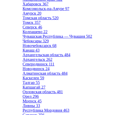
Хабаровск
367
Комсомольск-на-Амуре
97
Амурск
20
Томская область
520
Томск
357
Северск
46
Колпашево
22
Чувашская Республика — Чувашия
502
Чебоксары
329
Новочебоксарск
68
Канаш
43
Архангельская область
484
Архангельск
262
Северодвинск
111
Новодвинск
24
Алматинская область
484
Каскелен
59
Талгар
55
Капшагай
27
Орловская область
481
Орел
296
Мценск
45
Ливны
33
Республика Мордовия
463
Саранск
256