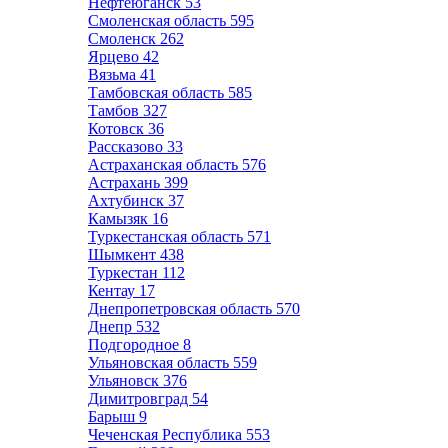
Нефтеюганск
53
Смоленская область
595
Смоленск
262
Ярцево
42
Вязьма
41
Тамбовская область
585
Тамбов
327
Котовск
36
Рассказово
33
Астраханская область
576
Астрахань
399
Ахтубинск
37
Камызяк
16
Туркестанская область
571
Шымкент
438
Туркестан
112
Кентау
17
Днепропетровская область
570
Днепр
532
Подгородное
8
Ульяновская область
559
Ульяновск
376
Димитровград
54
Барыш
9
Чеченская Республика
553