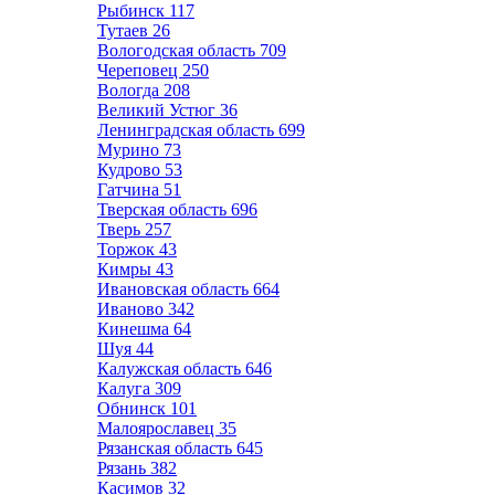
Рыбинск
117
Тутаев
26
Вологодская область
709
Череповец
250
Вологда
208
Великий Устюг
36
Ленинградская область
699
Мурино
73
Кудрово
53
Гатчина
51
Тверская область
696
Тверь
257
Торжок
43
Кимры
43
Ивановская область
664
Иваново
342
Кинешма
64
Шуя
44
Калужская область
646
Калуга
309
Обнинск
101
Малоярославец
35
Рязанская область
645
Рязань
382
Касимов
32