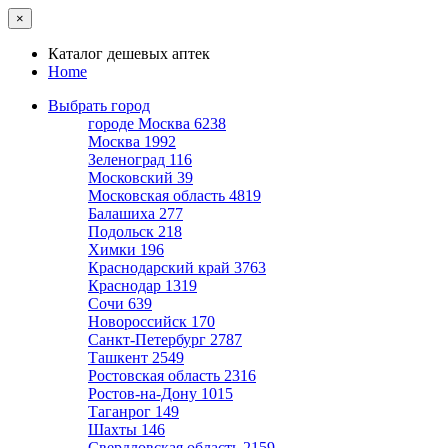
×
Каталог дешевых аптек
Home
Выбрать город
городе Москва
6238
Москва
1992
Зеленоград
116
Московский
39
Московская область
4819
Балашиха
277
Подольск
218
Химки
196
Краснодарский край
3763
Краснодар
1319
Сочи
639
Новороссийск
170
Санкт-Петербург
2787
Ташкент
2549
Ростовская область
2316
Ростов-на-Дону
1015
Таганрог
149
Шахты
146
Свердловская область
2159