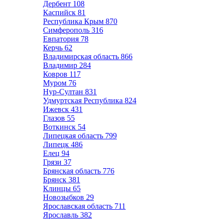
Дербент
108
Каспийск
81
Республика Крым
870
Симферополь
316
Евпатория
78
Керчь
62
Владимирская область
866
Владимир
284
Ковров
117
Муром
76
Нур-Султан
831
Удмуртская Республика
824
Ижевск
431
Глазов
55
Воткинск
54
Липецкая область
799
Липецк
486
Елец
94
Грязи
37
Брянская область
776
Брянск
381
Клинцы
65
Новозыбков
29
Ярославская область
711
Ярославль
382