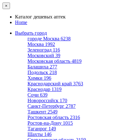
×
Каталог дешевых аптек
Home
Выбрать город
городе Москва
6238
Москва
1992
Зеленоград
116
Московский
39
Московская область
4819
Балашиха
277
Подольск
218
Химки
196
Краснодарский край
3763
Краснодар
1319
Сочи
639
Новороссийск
170
Санкт-Петербург
2787
Ташкент
2549
Ростовская область
2316
Ростов-на-Дону
1015
Таганрог
149
Шахты
146
Свердловская область
2159