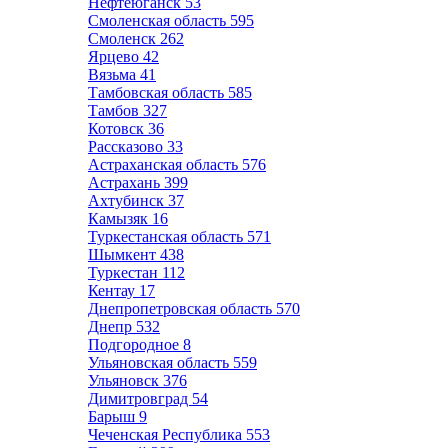
Нефтеюганск
53
Смоленская область
595
Смоленск
262
Ярцево
42
Вязьма
41
Тамбовская область
585
Тамбов
327
Котовск
36
Рассказово
33
Астраханская область
576
Астрахань
399
Ахтубинск
37
Камызяк
16
Туркестанская область
571
Шымкент
438
Туркестан
112
Кентау
17
Днепропетровская область
570
Днепр
532
Подгородное
8
Ульяновская область
559
Ульяновск
376
Димитровград
54
Барыш
9
Чеченская Республика
553