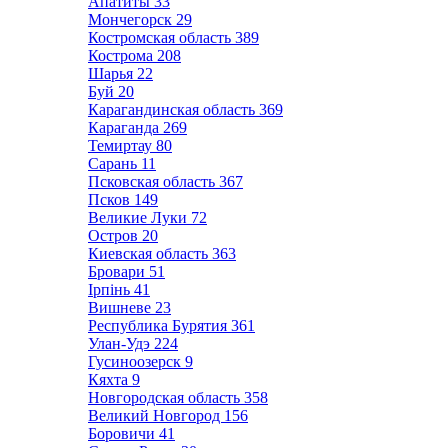
Апатиты
33
Мончегорск
29
Костромская область
389
Кострома
208
Шарья
22
Буй
20
Карагандинская область
369
Караганда
269
Темиртау
80
Сарань
11
Псковская область
367
Псков
149
Великие Луки
72
Остров
20
Киевская область
363
Бровари
51
Ірпінь
41
Вишневе
23
Республика Бурятия
361
Улан-Удэ
224
Гусиноозерск
9
Кяхта
9
Новгородская область
358
Великий Новгород
156
Боровичи
41