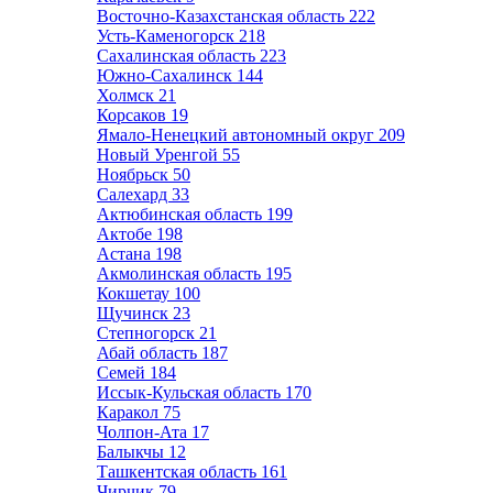
Восточно-Казахстанская область
222
Усть-Каменогорск
218
Сахалинская область
223
Южно-Сахалинск
144
Холмск
21
Корсаков
19
Ямало-Ненецкий автономный округ
209
Новый Уренгой
55
Ноябрьск
50
Салехард
33
Актюбинская область
199
Актобе
198
Астана
198
Акмолинская область
195
Кокшетау
100
Щучинск
23
Степногорск
21
Абай область
187
Семей
184
Иссык-Кульская область
170
Каракол
75
Чолпон-Ата
17
Балыкчы
12
Ташкентская область
161
Чирчик
79