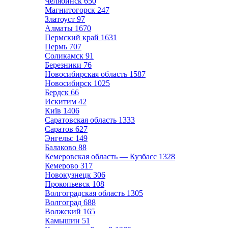
Челябинск
650
Магнитогорск
247
Златоуст
97
Алматы
1670
Пермский край
1631
Пермь
707
Соликамск
91
Березники
76
Новосибирская область
1587
Новосибирск
1025
Бердск
66
Искитим
42
Київ
1406
Саратовская область
1333
Саратов
627
Энгельс
149
Балаково
88
Кемеровская область — Кузбасс
1328
Кемерово
317
Новокузнецк
306
Прокопьевск
108
Волгоградская область
1305
Волгоград
688
Волжский
165
Камышин
51