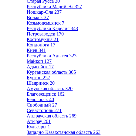
Старая Русса
30
Республика Марий Эл
357
Йошкар-Ола
237
Волжск
37
Козьмодемьянск
7
Республика Карелия
343
Петрозаводск
170
Костомукша
21
Кондопога
17
Киев
341
Республика Адыгея
323
Майкоп
127
Адыгейск
17
Курганская область
305
Курган
257
Шадринск
20
Амурская область
320
Благовещенск
162
Белогорск
40
Свободный
27
Севастополь
271
Атырауская область
269
Атырау
261
Кульсары
1
Западно-Казахстанская область
263