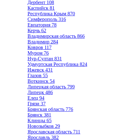
Дербент
108
Каспийск
81
Республика Крым
870
Симферополь
316
Евпатория
78
Керчь
62
Владимирская область
866
Владимир
284
Ковров
117
Муром
76
Нур-Султан
831
Удмуртская Республика
824
Ижевск
431
Глазов
55
Воткинск
54
Липецкая область
799
Липецк
486
Елец
94
Грязи
37
Брянская область
776
Брянск
381
Клинцы
65
Новозыбков
29
Ярославская область
711
Ярославль
382