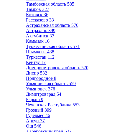
Тамбовская область
585
Тамбов
327
Котовск
36
Рассказово
33
Астраханская область
576
Астрахань
399
Ахтубинск
37
Камызяк
16
Туркестанская область
571
Шымкент
438
Туркестан
112
Кентау
17
Днепропетровская область
570
Днепр
532
Подгородное
8
Ульяновская область
559
Ульяновск
376
Димитровград
54
Барыш
9
Чеченская Республика
553
Грозный
399
Гудермес
46
Аргун
37
Ош
546
Хабаровский край
522