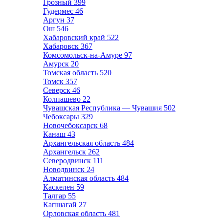
Грозный
399
Гудермес
46
Аргун
37
Ош
546
Хабаровский край
522
Хабаровск
367
Комсомольск-на-Амуре
97
Амурск
20
Томская область
520
Томск
357
Северск
46
Колпашево
22
Чувашская Республика — Чувашия
502
Чебоксары
329
Новочебоксарск
68
Канаш
43
Архангельская область
484
Архангельск
262
Северодвинск
111
Новодвинск
24
Алматинская область
484
Каскелен
59
Талгар
55
Капшагай
27
Орловская область
481