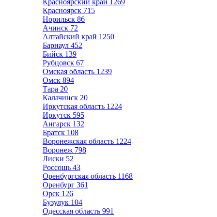
Красноярский край
1269
Красноярск
715
Норильск
86
Ачинск
72
Алтайский край
1250
Барнаул
452
Бийск
139
Рубцовск
67
Омская область
1239
Омск
894
Тара
20
Калачинск
20
Иркутская область
1224
Иркутск
595
Ангарск
132
Братск
108
Воронежская область
1224
Воронеж
798
Лиски
52
Россошь
43
Оренбургская область
1168
Оренбург
361
Орск
126
Бузулук
104
Одесская область
991