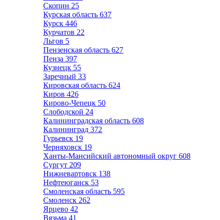
Скопин
25
Курская область
637
Курск
446
Курчатов
22
Льгов
5
Пензенская область
627
Пенза
397
Кузнецк
55
Заречный
33
Кировская область
624
Киров
426
Кирово-Чепецк
50
Слободской
24
Калининградская область
608
Калининград
372
Гурьевск
19
Черняховск
19
Ханты-Мансийский автономный округ
608
Сургут
209
Нижневартовск
138
Нефтеюганск
53
Смоленская область
595
Смоленск
262
Ярцево
42
Вязьма
41