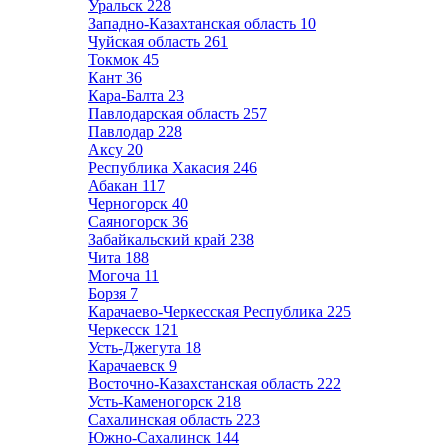
Уральск
228
Западно-Казахтанская область
10
Чуйская область
261
Токмок
45
Кант
36
Кара-Балта
23
Павлодарская область
257
Павлодар
228
Аксу
20
Республика Хакасия
246
Абакан
117
Черногорск
40
Саяногорск
36
Забайкальский край
238
Чита
188
Могоча
11
Борзя
7
Карачаево-Черкесская Республика
225
Черкесск
121
Усть-Джегута
18
Карачаевск
9
Восточно-Казахстанская область
222
Усть-Каменогорск
218
Сахалинская область
223
Южно-Сахалинск
144