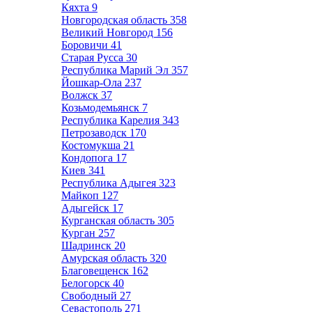
Кяхта
9
Новгородская область
358
Великий Новгород
156
Боровичи
41
Старая Русса
30
Республика Марий Эл
357
Йошкар-Ола
237
Волжск
37
Козьмодемьянск
7
Республика Карелия
343
Петрозаводск
170
Костомукша
21
Кондопога
17
Киев
341
Республика Адыгея
323
Майкоп
127
Адыгейск
17
Курганская область
305
Курган
257
Шадринск
20
Амурская область
320
Благовещенск
162
Белогорск
40
Свободный
27
Севастополь
271