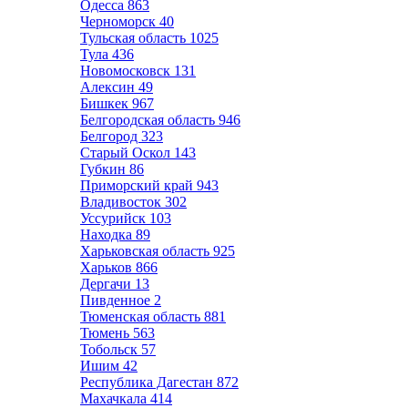
Одесса
863
Черноморск
40
Тульская область
1025
Тула
436
Новомосковск
131
Алексин
49
Бишкек
967
Белгородская область
946
Белгород
323
Старый Оскол
143
Губкин
86
Приморский край
943
Владивосток
302
Уссурийск
103
Находка
89
Харьковская область
925
Харьков
866
Дергачи
13
Пивденное
2
Тюменская область
881
Тюмень
563
Тобольск
57
Ишим
42
Республика Дагестан
872
Махачкала
414