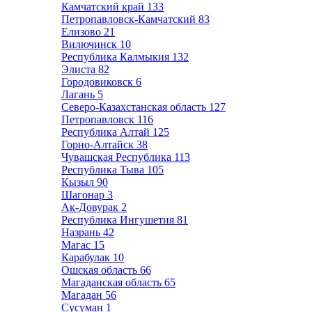
Камчатский край
133
Петропавловск-Камчатский
83
Елизово
21
Вилючинск
10
Республика Калмыкия
132
Элиста
82
Городовиковск
6
Лагань
5
Северо-Казахстанская область
127
Петропавловск
116
Республика Алтай
125
Горно-Алтайск
38
Чувашская Республика
113
Республика Тыва
105
Кызыл
90
Шагонар
3
Ак-Довурак
2
Республика Ингушетия
81
Назрань
42
Магас
15
Карабулак
10
Ошская область
66
Магаданская область
65
Магадан
56
Сусуман
1