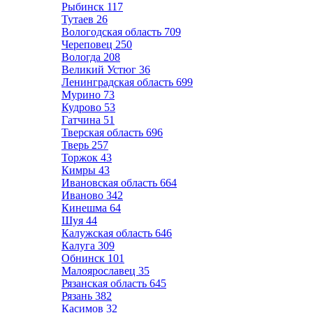
Рыбинск
117
Тутаев
26
Вологодская область
709
Череповец
250
Вологда
208
Великий Устюг
36
Ленинградская область
699
Мурино
73
Кудрово
53
Гатчина
51
Тверская область
696
Тверь
257
Торжок
43
Кимры
43
Ивановская область
664
Иваново
342
Кинешма
64
Шуя
44
Калужская область
646
Калуга
309
Обнинск
101
Малоярославец
35
Рязанская область
645
Рязань
382
Касимов
32