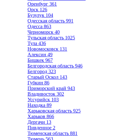
Оренбург
361
Орск
126
Бузулук
104
Одесская область
991
Одесса
863
Черноморск
40
Тульская область
1025
Тула
436
Новомосковск
131
Алексин
49
Бишкек
967
Белгородская область
946
Белгород
323
Старый Оскол
143
Губкин
86
Приморский край
943
Владивосток
302
Уссурийск
103
Находка
89
Харьковская область
925
Харьков
866
Дергачи
13
Пивденное
2
Тюменская область
881
Тюмень
563