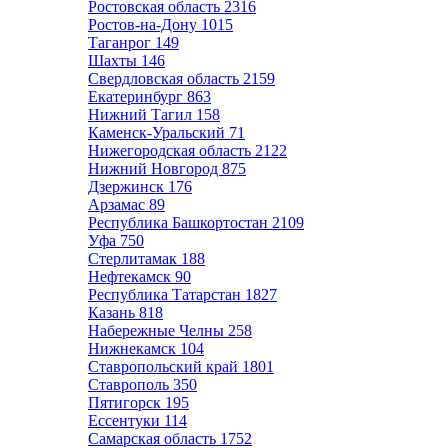
Ростовская область
2316
Ростов-на-Дону
1015
Таганрог
149
Шахты
146
Свердловская область
2159
Екатеринбург
863
Нижний Тагил
158
Каменск-Уральский
71
Нижегородская область
2122
Нижний Новгород
875
Дзержинск
176
Арзамас
89
Республика Башкортостан
2109
Уфа
750
Стерлитамак
188
Нефтекамск
90
Республика Татарстан
1827
Казань
818
Набережные Челны
258
Нижнекамск
104
Ставропольский край
1801
Ставрополь
350
Пятигорск
195
Ессентуки
114
Самарская область
1752