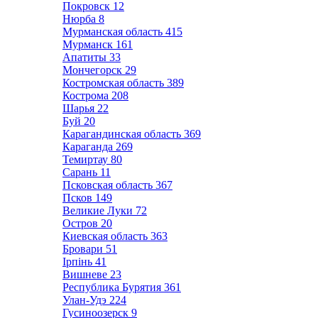
Покровск
12
Нюрба
8
Мурманская область
415
Мурманск
161
Апатиты
33
Мончегорск
29
Костромская область
389
Кострома
208
Шарья
22
Буй
20
Карагандинская область
369
Караганда
269
Темиртау
80
Сарань
11
Псковская область
367
Псков
149
Великие Луки
72
Остров
20
Киевская область
363
Бровари
51
Ірпінь
41
Вишневе
23
Республика Бурятия
361
Улан-Удэ
224
Гусиноозерск
9