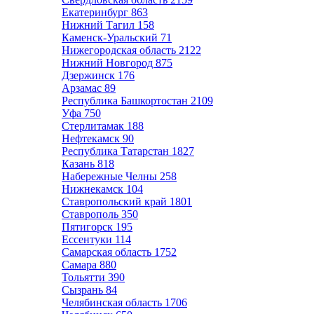
Екатеринбург
863
Нижний Тагил
158
Каменск-Уральский
71
Нижегородская область
2122
Нижний Новгород
875
Дзержинск
176
Арзамас
89
Республика Башкортостан
2109
Уфа
750
Стерлитамак
188
Нефтекамск
90
Республика Татарстан
1827
Казань
818
Набережные Челны
258
Нижнекамск
104
Ставропольский край
1801
Ставрополь
350
Пятигорск
195
Ессентуки
114
Самарская область
1752
Самара
880
Тольятти
390
Сызрань
84
Челябинская область
1706