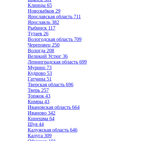
Клинцы
65
Новозыбков
29
Ярославская область
711
Ярославль
382
Рыбинск
117
Тутаев
26
Вологодская область
709
Череповец
250
Вологда
208
Великий Устюг
36
Ленинградская область
699
Мурино
73
Кудрово
53
Гатчина
51
Тверская область
696
Тверь
257
Торжок
43
Кимры
43
Ивановская область
664
Иваново
342
Кинешма
64
Шуя
44
Калужская область
646
Калуга
309