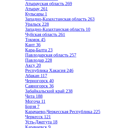
Атырауская область
269
Атырау
261
Кульсары
1
Западно-Казахстанская область
263
Уральск
228
Западно-Казахтанская область
10
Чуйская область
261
Токмок
45
Кант
36
Кара-Балта
23
Павлодарская область
257
Павлодар
228
Аксу
20
Республика Хакасия
246
Абакан
117
Черногорск
40
Саяногорск
36
Забайкальский край
238
Чита
188
Могоча
11
Борзя
7
Карачаево-Черкесская Республика
225
Черкесск
121
Усть-Джегута
18
Карачаевск
9