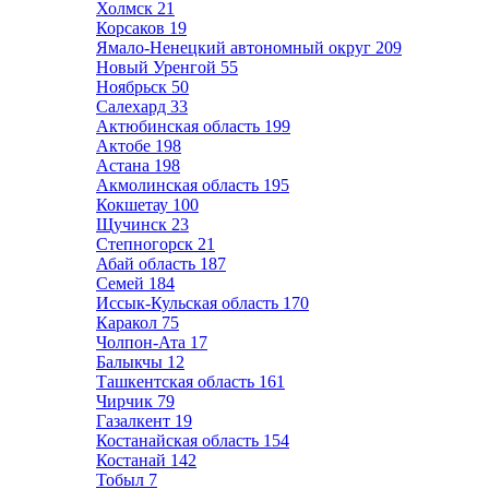
Холмск
21
Корсаков
19
Ямало-Ненецкий автономный округ
209
Новый Уренгой
55
Ноябрьск
50
Салехард
33
Актюбинская область
199
Актобе
198
Астана
198
Акмолинская область
195
Кокшетау
100
Щучинск
23
Степногорск
21
Абай область
187
Семей
184
Иссык-Кульская область
170
Каракол
75
Чолпон-Ата
17
Балыкчы
12
Ташкентская область
161
Чирчик
79
Газалкент
19
Костанайская область
154
Костанай
142
Тобыл
7