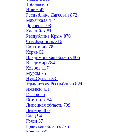
Тобольск
57
Ишим
42
Республика Дагестан
872
Махачкала
414
Дербент
108
Каспийск
81
Республика Крым
870
Симферополь
316
Евпатория
78
Керчь
62
Владимирская область
866
Владимир
284
Ковров
117
Муром
76
Нур-Султан
831
Удмуртская Республика
824
Ижевск
431
Глазов
55
Воткинск
54
Липецкая область
799
Липецк
486
Елец
94
Грязи
37
Брянская область
776
Брянск
381