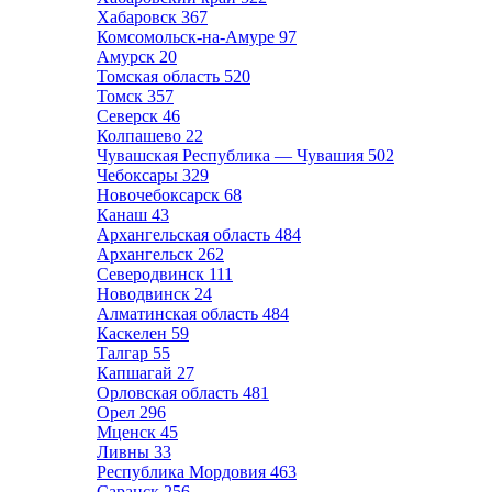
Хабаровск
367
Комсомольск-на-Амуре
97
Амурск
20
Томская область
520
Томск
357
Северск
46
Колпашево
22
Чувашская Республика — Чувашия
502
Чебоксары
329
Новочебоксарск
68
Канаш
43
Архангельская область
484
Архангельск
262
Северодвинск
111
Новодвинск
24
Алматинская область
484
Каскелен
59
Талгар
55
Капшагай
27
Орловская область
481
Орел
296
Мценск
45
Ливны
33
Республика Мордовия
463
Саранск
256