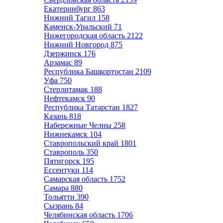
Екатеринбург
863
Нижний Тагил
158
Каменск-Уральский
71
Нижегородская область
2122
Нижний Новгород
875
Дзержинск
176
Арзамас
89
Республика Башкортостан
2109
Уфа
750
Стерлитамак
188
Нефтекамск
90
Республика Татарстан
1827
Казань
818
Набережные Челны
258
Нижнекамск
104
Ставропольский край
1801
Ставрополь
350
Пятигорск
195
Ессентуки
114
Самарская область
1752
Самара
880
Тольятти
390
Сызрань
84
Челябинская область
1706