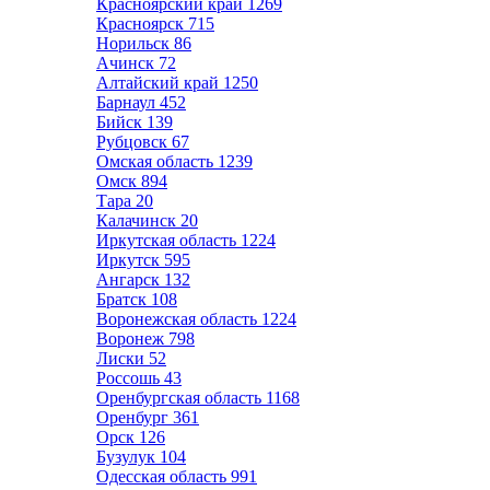
Красноярский край
1269
Красноярск
715
Норильск
86
Ачинск
72
Алтайский край
1250
Барнаул
452
Бийск
139
Рубцовск
67
Омская область
1239
Омск
894
Тара
20
Калачинск
20
Иркутская область
1224
Иркутск
595
Ангарск
132
Братск
108
Воронежская область
1224
Воронеж
798
Лиски
52
Россошь
43
Оренбургская область
1168
Оренбург
361
Орск
126
Бузулук
104
Одесская область
991