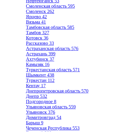
Нефтеюганск
53
Смоленская область
595
Смоленск
262
Ярцево
42
Вязьма
41
Тамбовская область
585
Тамбов
327
Котовск
36
Рассказово
33
Астраханская область
576
Астрахань
399
Ахтубинск
37
Камызяк
16
Туркестанская область
571
Шымкент
438
Туркестан
112
Кентау
17
Днепропетровская область
570
Днепр
532
Подгородное
8
Ульяновская область
559
Ульяновск
376
Димитровград
54
Барыш
9
Чеченская Республика
553