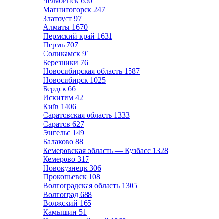
Челябинск
650
Магнитогорск
247
Златоуст
97
Алматы
1670
Пермский край
1631
Пермь
707
Соликамск
91
Березники
76
Новосибирская область
1587
Новосибирск
1025
Бердск
66
Искитим
42
Київ
1406
Саратовская область
1333
Саратов
627
Энгельс
149
Балаково
88
Кемеровская область — Кузбасс
1328
Кемерово
317
Новокузнецк
306
Прокопьевск
108
Волгоградская область
1305
Волгоград
688
Волжский
165
Камышин
51