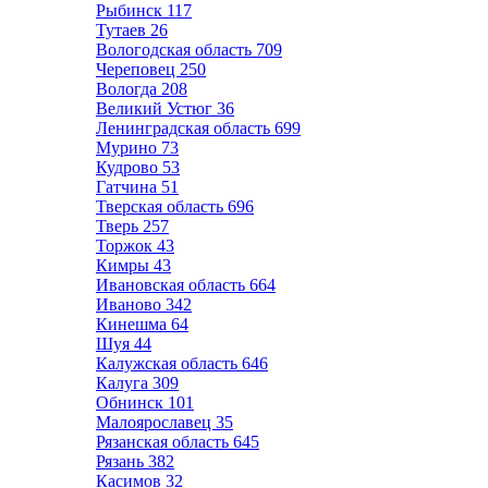
Рыбинск
117
Тутаев
26
Вологодская область
709
Череповец
250
Вологда
208
Великий Устюг
36
Ленинградская область
699
Мурино
73
Кудрово
53
Гатчина
51
Тверская область
696
Тверь
257
Торжок
43
Кимры
43
Ивановская область
664
Иваново
342
Кинешма
64
Шуя
44
Калужская область
646
Калуга
309
Обнинск
101
Малоярославец
35
Рязанская область
645
Рязань
382
Касимов
32