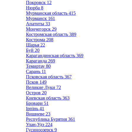
Покровск
12
Нюрба
8
Мурманская область
415
Мурманск
161
Апатиты
33
Мончегорск
29
Костромская область
389
Кострома
208
Шарья
22
Буй
20
Карагандинская область
369
Караганда
269
Темиртау
80
Сарань
11
Псковская область
367
Псков
149
Великие Луки
72
Остров
20
Киевская область
363
Бровари
51
Ірпінь
41
Вишневе
23
Республика Бурятия
361
Улан-Удэ
224
Гусиноозерск
9