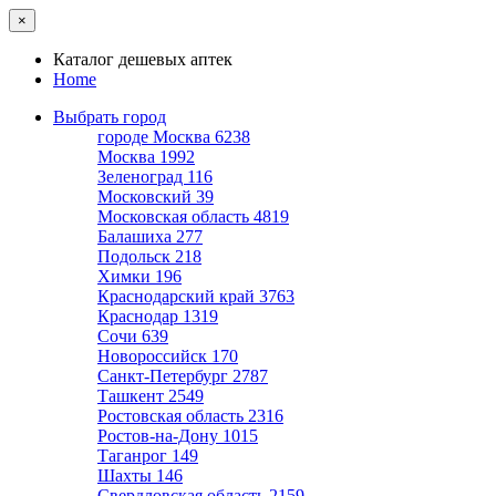
×
Каталог дешевых аптек
Home
Выбрать город
городе Москва
6238
Москва
1992
Зеленоград
116
Московский
39
Московская область
4819
Балашиха
277
Подольск
218
Химки
196
Краснодарский край
3763
Краснодар
1319
Сочи
639
Новороссийск
170
Санкт-Петербург
2787
Ташкент
2549
Ростовская область
2316
Ростов-на-Дону
1015
Таганрог
149
Шахты
146
Свердловская область
2159