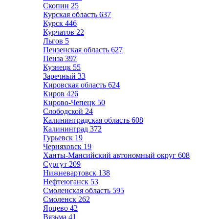
Скопин
25
Курская область
637
Курск
446
Курчатов
22
Льгов
5
Пензенская область
627
Пенза
397
Кузнецк
55
Заречный
33
Кировская область
624
Киров
426
Кирово-Чепецк
50
Слободской
24
Калининградская область
608
Калининград
372
Гурьевск
19
Черняховск
19
Ханты-Мансийский автономный округ
608
Сургут
209
Нижневартовск
138
Нефтеюганск
53
Смоленская область
595
Смоленск
262
Ярцево
42
Вязьма
41