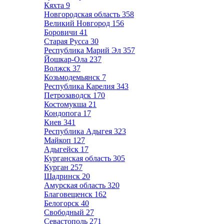
Кяхта
9
Новгородская область
358
Великий Новгород
156
Боровичи
41
Старая Русса
30
Республика Марий Эл
357
Йошкар-Ола
237
Волжск
37
Козьмодемьянск
7
Республика Карелия
343
Петрозаводск
170
Костомукша
21
Кондопога
17
Киев
341
Республика Адыгея
323
Майкоп
127
Адыгейск
17
Курганская область
305
Курган
257
Шадринск
20
Амурская область
320
Благовещенск
162
Белогорск
40
Свободный
27
Севастополь
271