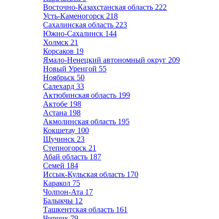
Восточно-Казахстанская область
222
Усть-Каменогорск
218
Сахалинская область
223
Южно-Сахалинск
144
Холмск
21
Корсаков
19
Ямало-Ненецкий автономный округ
209
Новый Уренгой
55
Ноябрьск
50
Салехард
33
Актюбинская область
199
Актобе
198
Астана
198
Акмолинская область
195
Кокшетау
100
Щучинск
23
Степногорск
21
Абай область
187
Семей
184
Иссык-Кульская область
170
Каракол
75
Чолпон-Ата
17
Балыкчы
12
Ташкентская область
161
Чирчик
79