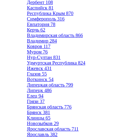
Дербент
108
Каспийск
81
Республика Крым
870
Симферополь
316
Евпатория
78
Керчь
62
Владимирская область
866
Владимир
284
Ковров
117
Муром
76
Нур-Султан
831
Удмуртская Республика
824
Ижевск
431
Глазов
55
Воткинск
54
Липецкая область
799
Липецк
486
Елец
94
Грязи
37
Брянская область
776
Брянск
381
Клинцы
65
Новозыбков
29
Ярославская область
711
Ярославль
382