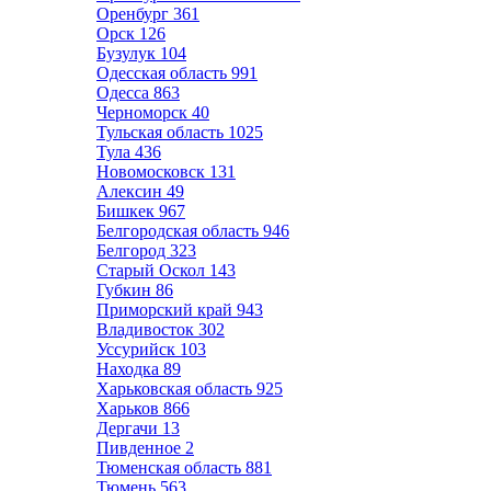
Оренбург
361
Орск
126
Бузулук
104
Одесская область
991
Одесса
863
Черноморск
40
Тульская область
1025
Тула
436
Новомосковск
131
Алексин
49
Бишкек
967
Белгородская область
946
Белгород
323
Старый Оскол
143
Губкин
86
Приморский край
943
Владивосток
302
Уссурийск
103
Находка
89
Харьковская область
925
Харьков
866
Дергачи
13
Пивденное
2
Тюменская область
881
Тюмень
563