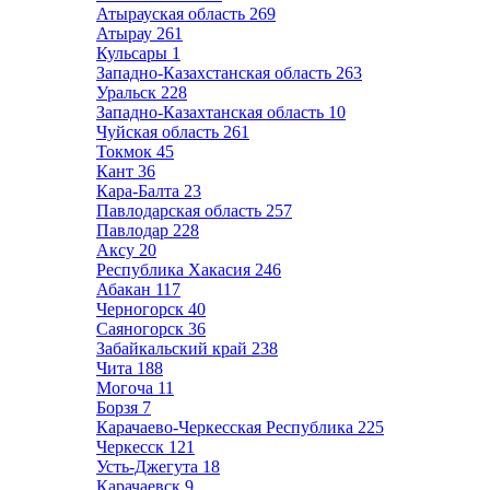
Атырауская область
269
Атырау
261
Кульсары
1
Западно-Казахстанская область
263
Уральск
228
Западно-Казахтанская область
10
Чуйская область
261
Токмок
45
Кант
36
Кара-Балта
23
Павлодарская область
257
Павлодар
228
Аксу
20
Республика Хакасия
246
Абакан
117
Черногорск
40
Саяногорск
36
Забайкальский край
238
Чита
188
Могоча
11
Борзя
7
Карачаево-Черкесская Республика
225
Черкесск
121
Усть-Джегута
18
Карачаевск
9