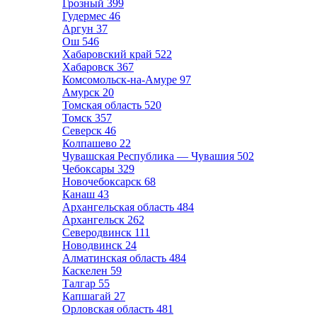
Грозный
399
Гудермес
46
Аргун
37
Ош
546
Хабаровский край
522
Хабаровск
367
Комсомольск-на-Амуре
97
Амурск
20
Томская область
520
Томск
357
Северск
46
Колпашево
22
Чувашская Республика — Чувашия
502
Чебоксары
329
Новочебоксарск
68
Канаш
43
Архангельская область
484
Архангельск
262
Северодвинск
111
Новодвинск
24
Алматинская область
484
Каскелен
59
Талгар
55
Капшагай
27
Орловская область
481