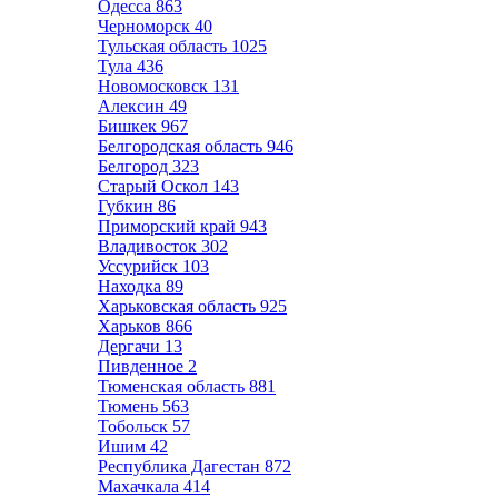
Одесса
863
Черноморск
40
Тульская область
1025
Тула
436
Новомосковск
131
Алексин
49
Бишкек
967
Белгородская область
946
Белгород
323
Старый Оскол
143
Губкин
86
Приморский край
943
Владивосток
302
Уссурийск
103
Находка
89
Харьковская область
925
Харьков
866
Дергачи
13
Пивденное
2
Тюменская область
881
Тюмень
563
Тобольск
57
Ишим
42
Республика Дагестан
872
Махачкала
414