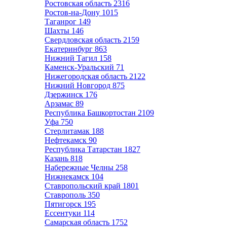
Ростовская область
2316
Ростов-на-Дону
1015
Таганрог
149
Шахты
146
Свердловская область
2159
Екатеринбург
863
Нижний Тагил
158
Каменск-Уральский
71
Нижегородская область
2122
Нижний Новгород
875
Дзержинск
176
Арзамас
89
Республика Башкортостан
2109
Уфа
750
Стерлитамак
188
Нефтекамск
90
Республика Татарстан
1827
Казань
818
Набережные Челны
258
Нижнекамск
104
Ставропольский край
1801
Ставрополь
350
Пятигорск
195
Ессентуки
114
Самарская область
1752