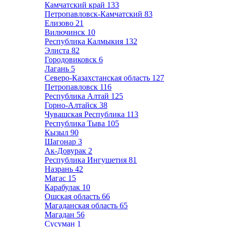
Камчатский край
133
Петропавловск-Камчатский
83
Елизово
21
Вилючинск
10
Республика Калмыкия
132
Элиста
82
Городовиковск
6
Лагань
5
Северо-Казахстанская область
127
Петропавловск
116
Республика Алтай
125
Горно-Алтайск
38
Чувашская Республика
113
Республика Тыва
105
Кызыл
90
Шагонар
3
Ак-Довурак
2
Республика Ингушетия
81
Назрань
42
Магас
15
Карабулак
10
Ошская область
66
Магаданская область
65
Магадан
56
Сусуман
1