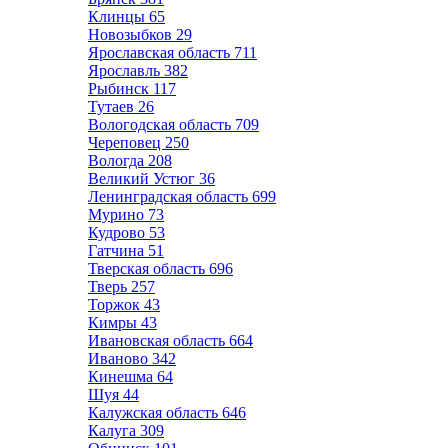
Клинцы
65
Новозыбков
29
Ярославская область
711
Ярославль
382
Рыбинск
117
Тутаев
26
Вологодская область
709
Череповец
250
Вологда
208
Великий Устюг
36
Ленинградская область
699
Мурино
73
Кудрово
53
Гатчина
51
Тверская область
696
Тверь
257
Торжок
43
Кимры
43
Ивановская область
664
Иваново
342
Кинешма
64
Шуя
44
Калужская область
646
Калуга
309