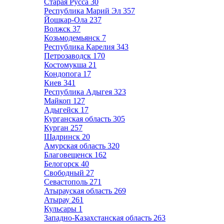
Старая Русса
30
Республика Марий Эл
357
Йошкар-Ола
237
Волжск
37
Козьмодемьянск
7
Республика Карелия
343
Петрозаводск
170
Костомукша
21
Кондопога
17
Киев
341
Республика Адыгея
323
Майкоп
127
Адыгейск
17
Курганская область
305
Курган
257
Шадринск
20
Амурская область
320
Благовещенск
162
Белогорск
40
Свободный
27
Севастополь
271
Атырауская область
269
Атырау
261
Кульсары
1
Западно-Казахстанская область
263