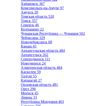
Хабаровск
367
Комсомольск-на-Амуре
97
Амурск
20
Томская область
520
Томск
357
Северск
46
Колпашево
22
Чувашская Республика — Чувашия
502
Чебоксары
329
Новочебоксарск
68
Канаш
43
Архангельская область
484
Архангельск
262
Северодвинск
111
Новодвинск
24
Алматинская область
484
Каскелен
59
Талгар
55
Капшагай
27
Орловская область
481
Орел
296
Мценск
45
Ливны
33
Республика Мордовия
463
Саранск
256