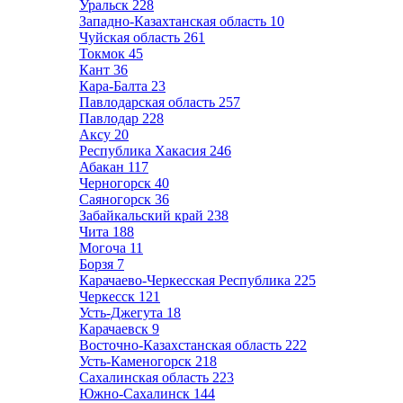
Уральск
228
Западно-Казахтанская область
10
Чуйская область
261
Токмок
45
Кант
36
Кара-Балта
23
Павлодарская область
257
Павлодар
228
Аксу
20
Республика Хакасия
246
Абакан
117
Черногорск
40
Саяногорск
36
Забайкальский край
238
Чита
188
Могоча
11
Борзя
7
Карачаево-Черкесская Республика
225
Черкесск
121
Усть-Джегута
18
Карачаевск
9
Восточно-Казахстанская область
222
Усть-Каменогорск
218
Сахалинская область
223
Южно-Сахалинск
144