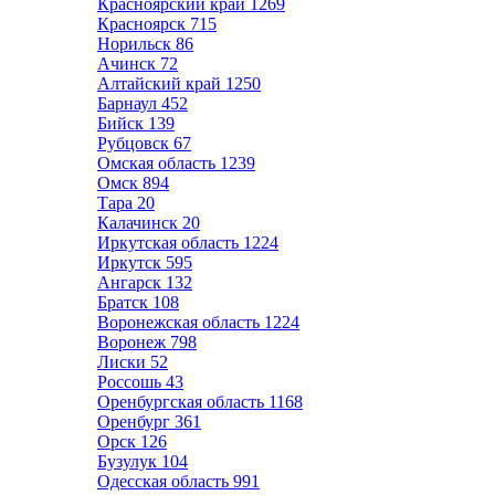
Красноярский край
1269
Красноярск
715
Норильск
86
Ачинск
72
Алтайский край
1250
Барнаул
452
Бийск
139
Рубцовск
67
Омская область
1239
Омск
894
Тара
20
Калачинск
20
Иркутская область
1224
Иркутск
595
Ангарск
132
Братск
108
Воронежская область
1224
Воронеж
798
Лиски
52
Россошь
43
Оренбургская область
1168
Оренбург
361
Орск
126
Бузулук
104
Одесская область
991