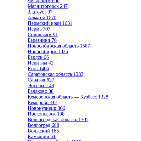
Челябинск
650
Магнитогорск
247
Златоуст
97
Алматы
1670
Пермский край
1631
Пермь
707
Соликамск
91
Березники
76
Новосибирская область
1587
Новосибирск
1025
Бердск
66
Искитим
42
Київ
1406
Саратовская область
1333
Саратов
627
Энгельс
149
Балаково
88
Кемеровская область — Кузбасс
1328
Кемерово
317
Новокузнецк
306
Прокопьевск
108
Волгоградская область
1305
Волгоград
688
Волжский
165
Камышин
51