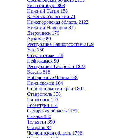
Екатеринбург
863
Нижний Тагил
158
Каменск-Уральский
71
Нижегородская область
2122
Нижний Новгород
875
Дзержинск
176
Арзамас
89
Республика Башкортостан
2109
Уфа
750
Стерлитамак
188
Нефтекамск
90
Республика Татарстан
1827
Казань
818
Набережные Челны
258
Нижнекамск
104
Ставропольский край
1801
Ставрополь
350
Пятигорск
195
Ессентуки
114
Самарская область
1752
Самара
880
Тольятти
390
Сызрань
84
Челябинская область
1706