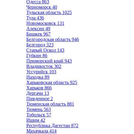
Одесса
863
Черноморск
40
Тульская область
1025
Тула
436
Новомосковск
131
Алексин
49
Бишкек
967
Белгородская область
946
Белгород
323
Старый Оскол
143
Губкин
86
Приморский край
943
Владивосток
302
Уссурийск
103
Находка
89
Харьковская область
925
Харьков
866
Дергачи
13
Пивденное
2
Тюменская область
881
Тюмень
563
Тобольск
57
Ишим
42
Республика Дагестан
872
Махачкала
414