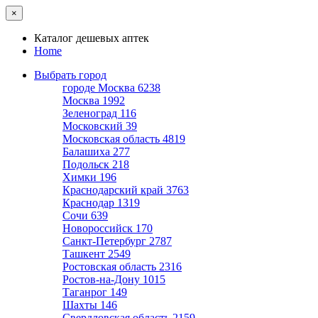
×
Каталог дешевых аптек
Home
Выбрать город
городе Москва
6238
Москва
1992
Зеленоград
116
Московский
39
Московская область
4819
Балашиха
277
Подольск
218
Химки
196
Краснодарский край
3763
Краснодар
1319
Сочи
639
Новороссийск
170
Санкт-Петербург
2787
Ташкент
2549
Ростовская область
2316
Ростов-на-Дону
1015
Таганрог
149
Шахты
146
Свердловская область
2159