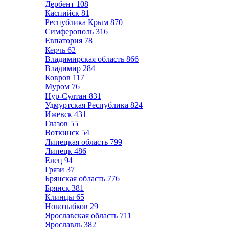
Дербент
108
Каспийск
81
Республика Крым
870
Симферополь
316
Евпатория
78
Керчь
62
Владимирская область
866
Владимир
284
Ковров
117
Муром
76
Нур-Султан
831
Удмуртская Республика
824
Ижевск
431
Глазов
55
Воткинск
54
Липецкая область
799
Липецк
486
Елец
94
Грязи
37
Брянская область
776
Брянск
381
Клинцы
65
Новозыбков
29
Ярославская область
711
Ярославль
382