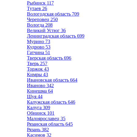
Рыбинск
117
Тутаев
26
Вологодская область
709
Череповец
250
Вологда
208
Великий Устюг
36
Ленинградская область
699
Мурино
73
Кудрово
53
Гатчина
51
Тверская область
696
Тверь
257
Торжок
43
Кимры
43
Ивановская область
664
Иваново
342
Кинешма
64
Шуя
44
Калужская область
646
Калуга
309
Обнинск
101
Малоярославец
35
Рязанская область
645
Рязань
382
Касимов
32