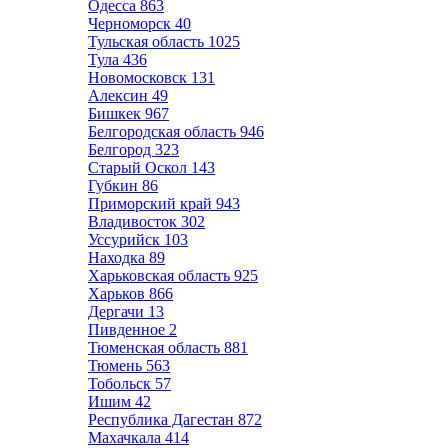
Одесса
863
Черноморск
40
Тульская область
1025
Тула
436
Новомосковск
131
Алексин
49
Бишкек
967
Белгородская область
946
Белгород
323
Старый Оскол
143
Губкин
86
Приморский край
943
Владивосток
302
Уссурийск
103
Находка
89
Харьковская область
925
Харьков
866
Дергачи
13
Пивденное
2
Тюменская область
881
Тюмень
563
Тобольск
57
Ишим
42
Республика Дагестан
872
Махачкала
414