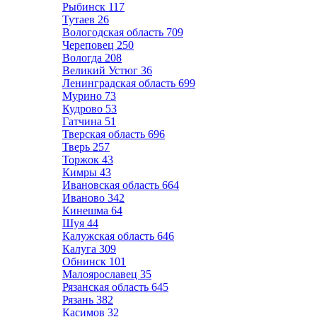
Рыбинск
117
Тутаев
26
Вологодская область
709
Череповец
250
Вологда
208
Великий Устюг
36
Ленинградская область
699
Мурино
73
Кудрово
53
Гатчина
51
Тверская область
696
Тверь
257
Торжок
43
Кимры
43
Ивановская область
664
Иваново
342
Кинешма
64
Шуя
44
Калужская область
646
Калуга
309
Обнинск
101
Малоярославец
35
Рязанская область
645
Рязань
382
Касимов
32