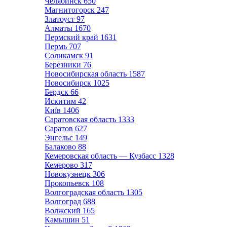
Челябинск
650
Магнитогорск
247
Златоуст
97
Алматы
1670
Пермский край
1631
Пермь
707
Соликамск
91
Березники
76
Новосибирская область
1587
Новосибирск
1025
Бердск
66
Искитим
42
Київ
1406
Саратовская область
1333
Саратов
627
Энгельс
149
Балаково
88
Кемеровская область — Кузбасс
1328
Кемерово
317
Новокузнецк
306
Прокопьевск
108
Волгоградская область
1305
Волгоград
688
Волжский
165
Камышин
51