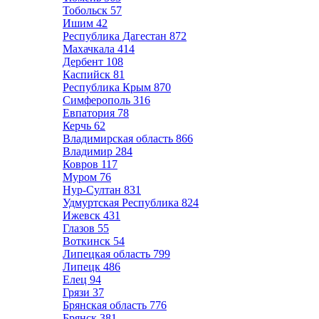
Тобольск
57
Ишим
42
Республика Дагестан
872
Махачкала
414
Дербент
108
Каспийск
81
Республика Крым
870
Симферополь
316
Евпатория
78
Керчь
62
Владимирская область
866
Владимир
284
Ковров
117
Муром
76
Нур-Султан
831
Удмуртская Республика
824
Ижевск
431
Глазов
55
Воткинск
54
Липецкая область
799
Липецк
486
Елец
94
Грязи
37
Брянская область
776
Брянск
381