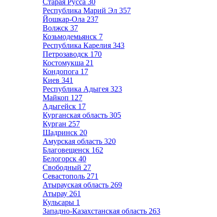
Старая Русса
30
Республика Марий Эл
357
Йошкар-Ола
237
Волжск
37
Козьмодемьянск
7
Республика Карелия
343
Петрозаводск
170
Костомукша
21
Кондопога
17
Киев
341
Республика Адыгея
323
Майкоп
127
Адыгейск
17
Курганская область
305
Курган
257
Шадринск
20
Амурская область
320
Благовещенск
162
Белогорск
40
Свободный
27
Севастополь
271
Атырауская область
269
Атырау
261
Кульсары
1
Западно-Казахстанская область
263