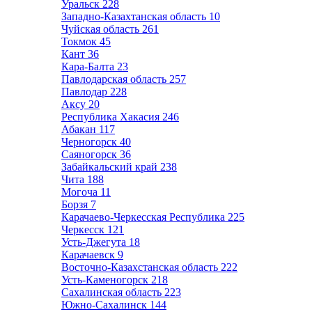
Уральск
228
Западно-Казахтанская область
10
Чуйская область
261
Токмок
45
Кант
36
Кара-Балта
23
Павлодарская область
257
Павлодар
228
Аксу
20
Республика Хакасия
246
Абакан
117
Черногорск
40
Саяногорск
36
Забайкальский край
238
Чита
188
Могоча
11
Борзя
7
Карачаево-Черкесская Республика
225
Черкесск
121
Усть-Джегута
18
Карачаевск
9
Восточно-Казахстанская область
222
Усть-Каменогорск
218
Сахалинская область
223
Южно-Сахалинск
144