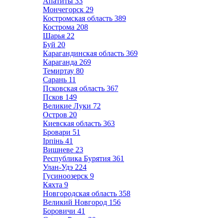
Апатиты
33
Мончегорск
29
Костромская область
389
Кострома
208
Шарья
22
Буй
20
Карагандинская область
369
Караганда
269
Темиртау
80
Сарань
11
Псковская область
367
Псков
149
Великие Луки
72
Остров
20
Киевская область
363
Бровари
51
Ірпінь
41
Вишневе
23
Республика Бурятия
361
Улан-Удэ
224
Гусиноозерск
9
Кяхта
9
Новгородская область
358
Великий Новгород
156
Боровичи
41