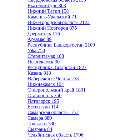
Екатеринбург
863
Нижний Тагил
158
Каменск-Уральский
71
Нижегородская область
2122
Нижний Новгород
875
Дзержинск
176
Арзамас
89
Республика Башкортостан
2109
Уфа
750
Стерлитамак
188
Нефтекамск
90
Республика Татарстан
1827
Казань
818
Набережные Челны
258
Нижнекамск
104
Ставропольский край
1801
Ставрополь
350
Пятигорск
195
Ессентуки
114
Самарская область
1752
Самара
880
Тольятти
390
Сызрань
84
Челябинская область
1706