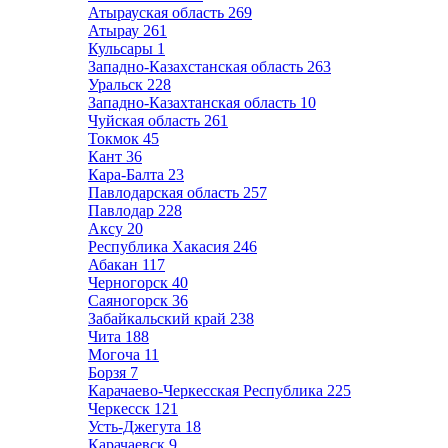
Атырауская область
269
Атырау
261
Кульсары
1
Западно-Казахстанская область
263
Уральск
228
Западно-Казахтанская область
10
Чуйская область
261
Токмок
45
Кант
36
Кара-Балта
23
Павлодарская область
257
Павлодар
228
Аксу
20
Республика Хакасия
246
Абакан
117
Черногорск
40
Саяногорск
36
Забайкальский край
238
Чита
188
Могоча
11
Борзя
7
Карачаево-Черкесская Республика
225
Черкесск
121
Усть-Джегута
18
Карачаевск
9