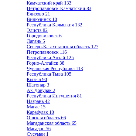
Камчатский край
133
Петропавловск-Камчатский
83
Елизово
21
Вилючинск
10
Республика Калмыкия
132
Элиста
82
Городовиковск
6
Лагань
5
Северо-Казахстанская область
127
Петропавловск
116
Республика Алтай
125
Горно-Алтайск
38
Чувашская Республика
113
Республика Тыва
105
Кызыл
90
Шагонар
3
Ак-Довурак
2
Республика Ингушетия
81
Назрань
42
Магас
15
Карабулак
10
Ошская область
66
Магаданская область
65
Магадан
56
Сусуман
1