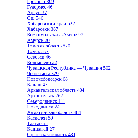
Грозный
399
Гудермес
46
Аргун
37
Ош
546
Хабаровский край
522
Хабаровск
367
Комсомольск-на-Амуре
97
Амурск
20
Томская область
520
Томск
357
Северск
46
Колпашево
22
Чувашская Республика — Чувашия
502
Чебоксары
329
Новочебоксарск
68
Канаш
43
Архангельская область
484
Архангельск
262
Северодвинск
111
Новодвинск
24
Алматинская область
484
Каскелен
59
Талгар
55
Капшагай
27
Орловская область
481