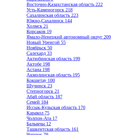
Восточно-Казахстанская область
222
Усть-Каменогорск
218
Сахалинская область
223
Южно-Сахалинск
144
Холмск
21
Корсаков
19
Ямало-Ненецкий автономный округ
209
Новый Уренгой
55
Ноябрьск
50
Салехард
33
Актюбинская область
199
Актобе
198
Астана
198
Акмолинская область
195
Кокшетау
100
Щучинск
23
Степногорск
21
Абай область
187
Семей
184
Иссык-Кульская область
170
Каракол
75
Чолпон-Ата
17
Балыкчы
12
Ташкентская область
161
Чирчик
79