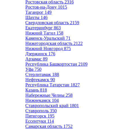
Ростовская область
2316
Ростов-на-Дону
1015
Таганрог
149
Шахты
146
Свердловская область
2159
Екатеринбург
863
Нижний Тагил
158
Каменск-Уральский
71
Нижегородская область
2122
Нижний Новгород
875
Дзержинск
176
Арзамас
89
Республика Башкортостан
2109
Уфа
750
Стерлитамак
188
Нефтекамск
90
Республика Татарстан
1827
Казань
818
Набережные Челны
258
Нижнекамск
104
Ставропольский край
1801
Ставрополь
350
Пятигорск
195
Ессентуки
114
Самарская область
1752