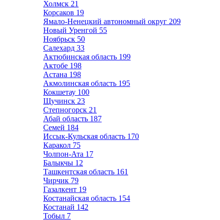
Холмск
21
Корсаков
19
Ямало-Ненецкий автономный округ
209
Новый Уренгой
55
Ноябрьск
50
Салехард
33
Актюбинская область
199
Актобе
198
Астана
198
Акмолинская область
195
Кокшетау
100
Щучинск
23
Степногорск
21
Абай область
187
Семей
184
Иссык-Кульская область
170
Каракол
75
Чолпон-Ата
17
Балыкчы
12
Ташкентская область
161
Чирчик
79
Газалкент
19
Костанайская область
154
Костанай
142
Тобыл
7