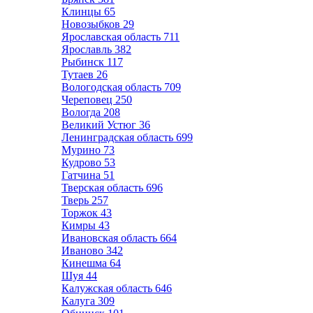
Клинцы
65
Новозыбков
29
Ярославская область
711
Ярославль
382
Рыбинск
117
Тутаев
26
Вологодская область
709
Череповец
250
Вологда
208
Великий Устюг
36
Ленинградская область
699
Мурино
73
Кудрово
53
Гатчина
51
Тверская область
696
Тверь
257
Торжок
43
Кимры
43
Ивановская область
664
Иваново
342
Кинешма
64
Шуя
44
Калужская область
646
Калуга
309