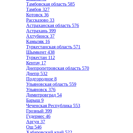
Тамбовская область
585
Тамбов
327
Котовск
36
Рассказово
33
Астраханская область
576
Астрахань
399
Ахтубинск
37
Камызяк
16
Туркестанская область
571
Шымкент
438
Туркестан
112
Кентау
17
Днепропетровская область
570
Днепр
532
Подгородное
8
Ульяновская область
559
Ульяновск
376
Димитровград
54
Барыш
9
Чеченская Республика
553
Грозный
399
Гудермес
46
Аргун
37
Ош
546
Хабаровский край
522