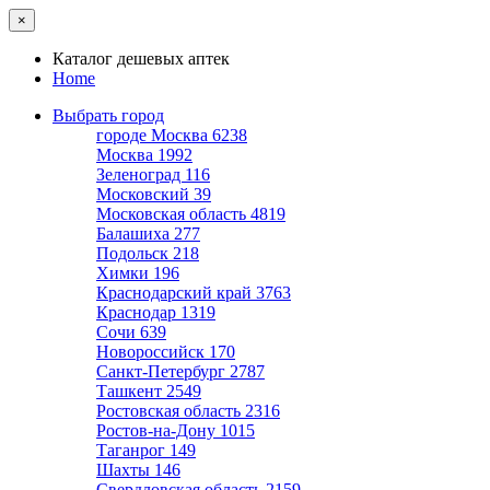
×
Каталог дешевых аптек
Home
Выбрать город
городе Москва
6238
Москва
1992
Зеленоград
116
Московский
39
Московская область
4819
Балашиха
277
Подольск
218
Химки
196
Краснодарский край
3763
Краснодар
1319
Сочи
639
Новороссийск
170
Санкт-Петербург
2787
Ташкент
2549
Ростовская область
2316
Ростов-на-Дону
1015
Таганрог
149
Шахты
146
Свердловская область
2159