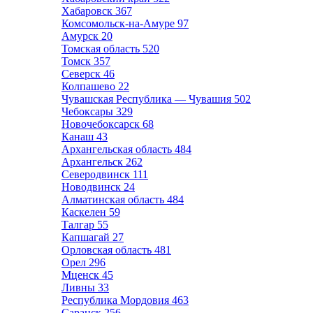
Хабаровск
367
Комсомольск-на-Амуре
97
Амурск
20
Томская область
520
Томск
357
Северск
46
Колпашево
22
Чувашская Республика — Чувашия
502
Чебоксары
329
Новочебоксарск
68
Канаш
43
Архангельская область
484
Архангельск
262
Северодвинск
111
Новодвинск
24
Алматинская область
484
Каскелен
59
Талгар
55
Капшагай
27
Орловская область
481
Орел
296
Мценск
45
Ливны
33
Республика Мордовия
463
Саранск
256