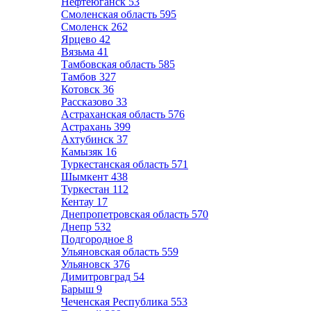
Нефтеюганск
53
Смоленская область
595
Смоленск
262
Ярцево
42
Вязьма
41
Тамбовская область
585
Тамбов
327
Котовск
36
Рассказово
33
Астраханская область
576
Астрахань
399
Ахтубинск
37
Камызяк
16
Туркестанская область
571
Шымкент
438
Туркестан
112
Кентау
17
Днепропетровская область
570
Днепр
532
Подгородное
8
Ульяновская область
559
Ульяновск
376
Димитровград
54
Барыш
9
Чеченская Республика
553