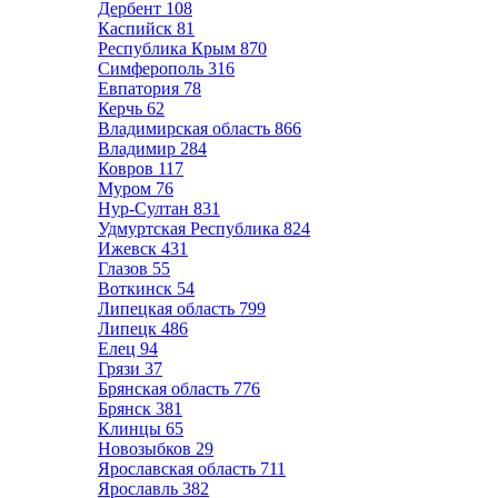
Дербент
108
Каспийск
81
Республика Крым
870
Симферополь
316
Евпатория
78
Керчь
62
Владимирская область
866
Владимир
284
Ковров
117
Муром
76
Нур-Султан
831
Удмуртская Республика
824
Ижевск
431
Глазов
55
Воткинск
54
Липецкая область
799
Липецк
486
Елец
94
Грязи
37
Брянская область
776
Брянск
381
Клинцы
65
Новозыбков
29
Ярославская область
711
Ярославль
382