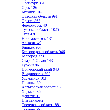
Оренбург
361
Орск
126
Бузулук
104
Одесская область
991
Одесса
863
Черноморск
40
Тульская область
1025
Тула
436
Новомосковск
131
Алексин
49
Бишкек
967
Белгородская область
946
Белгород
323
Старый Оскол
143
Губкин
86
Приморский край
943
Владивосток
302
Уссурийск
103
Находка
89
Харьковская область
925
Харьков
866
Дергачи
13
Пивденное
2
Тюменская область
881
Тюмень
563