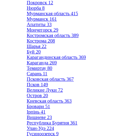
Покровск
12
Нюрба
8
Мурманская область
415
Мурманск
161
Апатиты
33
Мончегорск
29
Костромская область
389
Кострома
208
Шарья
22
Буй
20
Карагандинская область
369
Караганда
269
Темиртау
80
Сарань
11
Псковская область
367
Псков
149
Великие Луки
72
Остров
20
Киевская область
363
Бровари
51
Ірпінь
41
Вишневе
23
Республика Бурятия
361
Улан-Удэ
224
Гусиноозерск
9