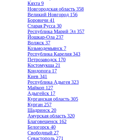
Кяхта
9
Новгородская область
358
Великий Новгород
156
Боровичи
41
Старая Русса
30
Республика Марий Эл
357
Йошкар-Ола
237
Волжск
37
Козьмодемьянск
7
Республика Карелия
343
Петрозаводск
170
Костомукша
21
Кондопога
17
Киев
341
Республика Адыгея
323
Майкоп
127
Адыгейск
17
Курганская область
305
Курган
257
Шадринск
20
Амурская область
320
Благовещенск
162
Белогорск
40
Свободный
27
Севастополь
271