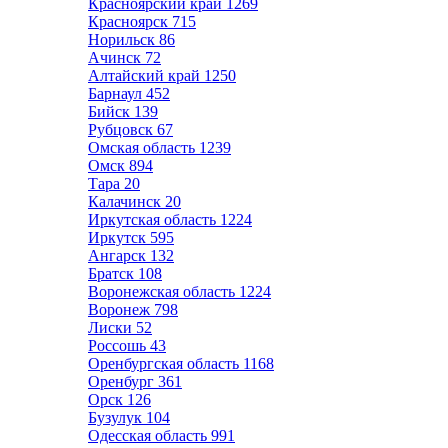
Красноярский край
1269
Красноярск
715
Норильск
86
Ачинск
72
Алтайский край
1250
Барнаул
452
Бийск
139
Рубцовск
67
Омская область
1239
Омск
894
Тара
20
Калачинск
20
Иркутская область
1224
Иркутск
595
Ангарск
132
Братск
108
Воронежская область
1224
Воронеж
798
Лиски
52
Россошь
43
Оренбургская область
1168
Оренбург
361
Орск
126
Бузулук
104
Одесская область
991