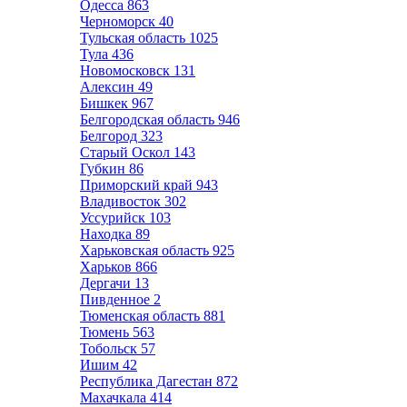
Одесса
863
Черноморск
40
Тульская область
1025
Тула
436
Новомосковск
131
Алексин
49
Бишкек
967
Белгородская область
946
Белгород
323
Старый Оскол
143
Губкин
86
Приморский край
943
Владивосток
302
Уссурийск
103
Находка
89
Харьковская область
925
Харьков
866
Дергачи
13
Пивденное
2
Тюменская область
881
Тюмень
563
Тобольск
57
Ишим
42
Республика Дагестан
872
Махачкала
414