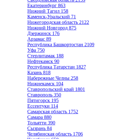
Екатеринбург
863
Нижний Тагил
158
Каменск-Уральский
71
Нижегородская область
2122
Нижний Новгород
875
Дзержинск
176
Арзамас
89
Республика Башкортостан
2109
Уфа
750
Стерлитамак
188
Нефтекамск
90
Республика Татарстан
1827
Казань
818
Набережные Челны
258
Нижнекамск
104
Ставропольский край
1801
Ставрополь
350
Пятигорск
195
Ессентуки
114
Самарская область
1752
Самара
880
Тольятти
390
Сызрань
84
Челябинская область
1706