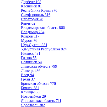
Дербент
108
Каспийск
81
Республика Крым
870
Симферополь
316
Евпатория
78
Керчь
62
Владимирская область
866
Владимир
284
Ковров
117
Муром
76
Нур-Султан
831
Удмуртская Республика
824
Ижевск
431
Глазов
55
Воткинск
54
Липецкая область
799
Липецк
486
Елец
94
Грязи
37
Брянская область
776
Брянск
381
Клинцы
65
Новозыбков
29
Ярославская область
711
Ярославль
382