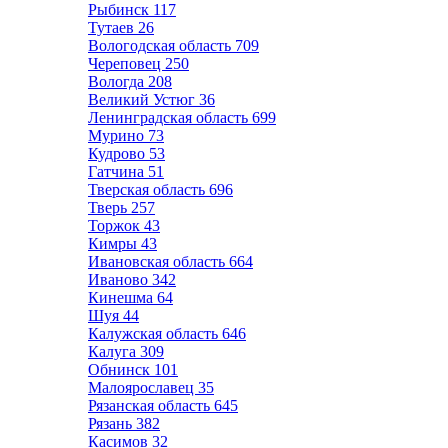
Рыбинск
117
Тутаев
26
Вологодская область
709
Череповец
250
Вологда
208
Великий Устюг
36
Ленинградская область
699
Мурино
73
Кудрово
53
Гатчина
51
Тверская область
696
Тверь
257
Торжок
43
Кимры
43
Ивановская область
664
Иваново
342
Кинешма
64
Шуя
44
Калужская область
646
Калуга
309
Обнинск
101
Малоярославец
35
Рязанская область
645
Рязань
382
Касимов
32