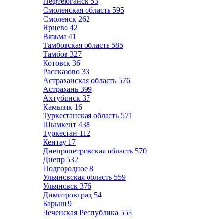
Нефтеюганск
53
Смоленская область
595
Смоленск
262
Ярцево
42
Вязьма
41
Тамбовская область
585
Тамбов
327
Котовск
36
Рассказово
33
Астраханская область
576
Астрахань
399
Ахтубинск
37
Камызяк
16
Туркестанская область
571
Шымкент
438
Туркестан
112
Кентау
17
Днепропетровская область
570
Днепр
532
Подгородное
8
Ульяновская область
559
Ульяновск
376
Димитровград
54
Барыш
9
Чеченская Республика
553