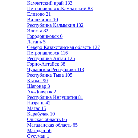
Камчатский край
133
Петропавловск-Камчатский
83
Елизово
21
Вилючинск
10
Республика Калмыкия
132
Элиста
82
Городовиковск
6
Лагань
5
Северо-Казахстанская область
127
Петропавловск
116
Республика Алтай
125
Горно-Алтайск
38
Чувашская Республика
113
Республика Тыва
105
Кызыл
90
Шагонар
3
Ак-Довурак
2
Республика Ингушетия
81
Назрань
42
Магас
15
Карабулак
10
Ошская область
66
Магаданская область
65
Магадан
56
Сусуман
1