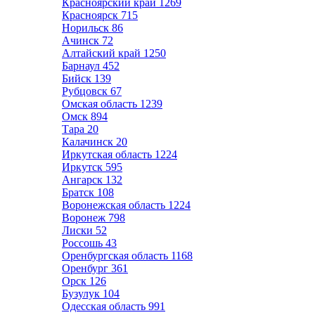
Красноярский край
1269
Красноярск
715
Норильск
86
Ачинск
72
Алтайский край
1250
Барнаул
452
Бийск
139
Рубцовск
67
Омская область
1239
Омск
894
Тара
20
Калачинск
20
Иркутская область
1224
Иркутск
595
Ангарск
132
Братск
108
Воронежская область
1224
Воронеж
798
Лиски
52
Россошь
43
Оренбургская область
1168
Оренбург
361
Орск
126
Бузулук
104
Одесская область
991