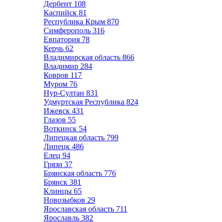
Дербент
108
Каспийск
81
Республика Крым
870
Симферополь
316
Евпатория
78
Керчь
62
Владимирская область
866
Владимир
284
Ковров
117
Муром
76
Нур-Султан
831
Удмуртская Республика
824
Ижевск
431
Глазов
55
Воткинск
54
Липецкая область
799
Липецк
486
Елец
94
Грязи
37
Брянская область
776
Брянск
381
Клинцы
65
Новозыбков
29
Ярославская область
711
Ярославль
382