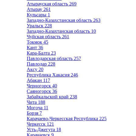
Атырауская область
269
Атырау
261
Кульсары
1
Западно-Казахстанская область
263
Уральск
228
Западно-Казахтанская область
10
Чуйская область
261
Токмок
45
Кант
36
Кара-Балта
23
Павлодарская область
257
Павлодар
228
Аксу
20
Республика Хакасия
246
Абакан
117
Черногорск
40
Саяногорск
36
Забайкальский край
238
Чита
188
Могоча
11
Борзя
7
Карачаево-Черкесская Республика
225
Черкесск
121
Усть-Джегута
18
Карачаевск
9