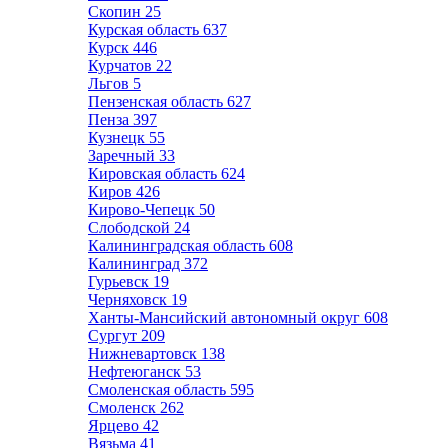
Скопин
25
Курская область
637
Курск
446
Курчатов
22
Льгов
5
Пензенская область
627
Пенза
397
Кузнецк
55
Заречный
33
Кировская область
624
Киров
426
Кирово-Чепецк
50
Слободской
24
Калининградская область
608
Калининград
372
Гурьевск
19
Черняховск
19
Ханты-Мансийский автономный округ
608
Сургут
209
Нижневартовск
138
Нефтеюганск
53
Смоленская область
595
Смоленск
262
Ярцево
42
Вязьма
41