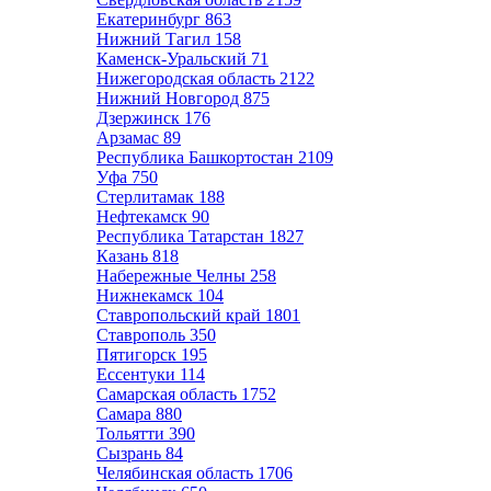
Екатеринбург
863
Нижний Тагил
158
Каменск-Уральский
71
Нижегородская область
2122
Нижний Новгород
875
Дзержинск
176
Арзамас
89
Республика Башкортостан
2109
Уфа
750
Стерлитамак
188
Нефтекамск
90
Республика Татарстан
1827
Казань
818
Набережные Челны
258
Нижнекамск
104
Ставропольский край
1801
Ставрополь
350
Пятигорск
195
Ессентуки
114
Самарская область
1752
Самара
880
Тольятти
390
Сызрань
84
Челябинская область
1706