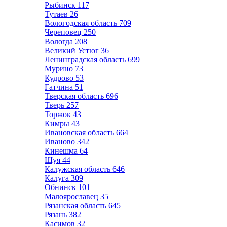
Рыбинск
117
Тутаев
26
Вологодская область
709
Череповец
250
Вологда
208
Великий Устюг
36
Ленинградская область
699
Мурино
73
Кудрово
53
Гатчина
51
Тверская область
696
Тверь
257
Торжок
43
Кимры
43
Ивановская область
664
Иваново
342
Кинешма
64
Шуя
44
Калужская область
646
Калуга
309
Обнинск
101
Малоярославец
35
Рязанская область
645
Рязань
382
Касимов
32