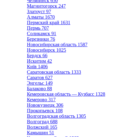
Челябинск
650
Магнитогорск
247
Златоуст
97
Алматы
1670
Пермский край
1631
Пермь
707
Соликамск
91
Березники
76
Новосибирская область
1587
Новосибирск
1025
Бердск
66
Искитим
42
Київ
1406
Саратовская область
1333
Саратов
627
Энгельс
149
Балаково
88
Кемеровская область — Кузбасс
1328
Кемерово
317
Новокузнецк
306
Прокопьевск
108
Волгоградская область
1305
Волгоград
688
Волжский
165
Камышин
51