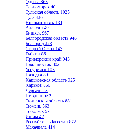
Одесса
863
Черноморск
40
Тульская область
1025
Тула
436
Новомосковск
131
Алексин
49
Бишкек
967
Белгородская область
946
Белгород
323
Старый Оскол
143
Губкин
86
Приморский край
943
Владивосток
302
Уссурийск
103
Находка
89
Харьковская область
925
Харьков
866
Дергачи
13
Пивденное
2
Тюменская область
881
Тюмень
563
Тобольск
57
Ишим
42
Республика Дагестан
872
Махачкала
414