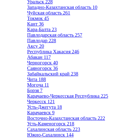
Уральск
228
Западно-Казахтанская область
10
Чуйская область
261
Токмок
45
Кант
36
Кара-Балта
23
Павлодарская область
257
Павлодар
228
Аксу
20
Республика Хакасия
246
Абакан
117
Черногорск
40
Саяногорск
36
Забайкальский край
238
Чита
188
Могоча
11
Борзя
7
Карачаево-Черкесская Республика
225
Черкесск
121
Усть-Джегута
18
Карачаевск
9
Восточно-Казахстанская область
222
Усть-Каменогорск
218
Сахалинская область
223
Южно-Сахалинск
144