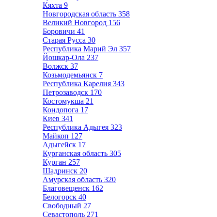
Кяхта
9
Новгородская область
358
Великий Новгород
156
Боровичи
41
Старая Русса
30
Республика Марий Эл
357
Йошкар-Ола
237
Волжск
37
Козьмодемьянск
7
Республика Карелия
343
Петрозаводск
170
Костомукша
21
Кондопога
17
Киев
341
Республика Адыгея
323
Майкоп
127
Адыгейск
17
Курганская область
305
Курган
257
Шадринск
20
Амурская область
320
Благовещенск
162
Белогорск
40
Свободный
27
Севастополь
271