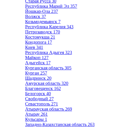
Старая Русса
30
Республика Марий Эл
357
Йошкар-Ола
237
Волжск
37
Козьмодемьянск
7
Республика Карелия
343
Петрозаводск
170
Костомукша
21
Кондопога
17
Киев
341
Республика Адыгея
323
Майкоп
127
Адыгейск
17
Курганская область
305
Курган
257
Шадринск
20
Амурская область
320
Благовещенск
162
Белогорск
40
Свободный
27
Севастополь
271
Атырауская область
269
Атырау
261
Кульсары
1
Западно-Казахстанская область
263