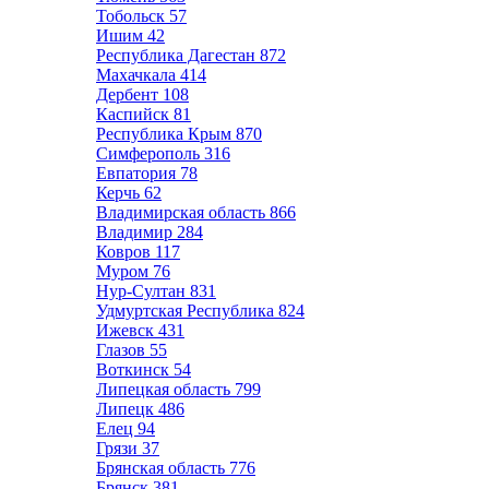
Тобольск
57
Ишим
42
Республика Дагестан
872
Махачкала
414
Дербент
108
Каспийск
81
Республика Крым
870
Симферополь
316
Евпатория
78
Керчь
62
Владимирская область
866
Владимир
284
Ковров
117
Муром
76
Нур-Султан
831
Удмуртская Республика
824
Ижевск
431
Глазов
55
Воткинск
54
Липецкая область
799
Липецк
486
Елец
94
Грязи
37
Брянская область
776
Брянск
381