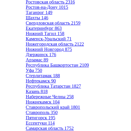
Ростовская область
2316
Ростов-на-Дону
1015
Таганрог
149
Шахты
146
Свердловская область
2159
Екатеринбург
863
Нижний Тагил
158
Каменск-Уральский
71
Нижегородская область
2122
Нижний Новгород
875
Дзержинск
176
Арзамас
89
Республика Башкортостан
2109
Уфа
750
Стерлитамак
188
Нефтекамск
90
Республика Татарстан
1827
Казань
818
Набережные Челны
258
Нижнекамск
104
Ставропольский край
1801
Ставрополь
350
Пятигорск
195
Ессентуки
114
Самарская область
1752