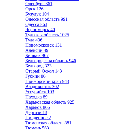
Оренбург
361
Орск
126
Бузулук
104
Одесская область
991
Одесса
863
Черноморск
40
Тульская область
1025
Тула
436
Новомосковск
131
Алексин
49
Бишкек
967
Белгородская область
946
Белгород
323
Старый Оскол
143
Губкин
86
Приморский край
943
Владивосток
302
Уссурийск
103
Находка
89
Харьковская область
925
Харьков
866
Дергачи
13
Пивденное
2
Тюменская область
881
Тюмень
563