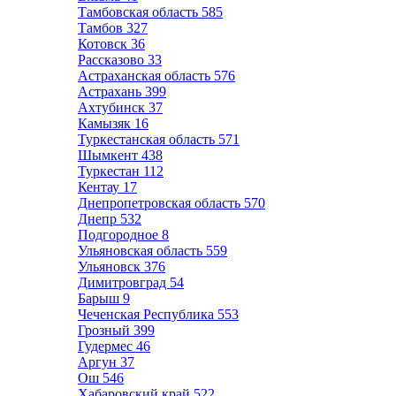
Тамбовская область
585
Тамбов
327
Котовск
36
Рассказово
33
Астраханская область
576
Астрахань
399
Ахтубинск
37
Камызяк
16
Туркестанская область
571
Шымкент
438
Туркестан
112
Кентау
17
Днепропетровская область
570
Днепр
532
Подгородное
8
Ульяновская область
559
Ульяновск
376
Димитровград
54
Барыш
9
Чеченская Республика
553
Грозный
399
Гудермес
46
Аргун
37
Ош
546
Хабаровский край
522