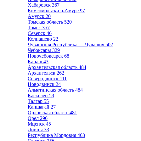
Хабаровск
367
Комсомольск-на-Амуре
97
Амурск
20
Томская область
520
Томск
357
Северск
46
Колпашево
22
Чувашская Республика — Чувашия
502
Чебоксары
329
Новочебоксарск
68
Канаш
43
Архангельская область
484
Архангельск
262
Северодвинск
111
Новодвинск
24
Алматинская область
484
Каскелен
59
Талгар
55
Капшагай
27
Орловская область
481
Орел
296
Мценск
45
Ливны
33
Республика Мордовия
463
Саранск
256