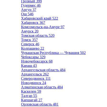
Грозный
399
Гудермес
46
Аргун
37
Ош
546
Хабаровский край
522
Хабаровск
367
Комсомольск-на-Амуре
97
Амурск
20
Томская область
520
Томск
357
Северск
46
Колпашево
22
Чувашская Республика — Чувашия
502
Чебоксары
329
Новочебоксарск
68
Канаш
43
Архангельская область
484
Архангельск
262
Северодвинск
111
Новодвинск
24
Алматинская область
484
Каскелен
59
Талгар
55
Капшагай
27
Орловская область
481