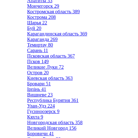
Апатиты
33
Мончегорск
29
Костромская область
389
Кострома
208
Шарья
22
Буй
20
Карагандинская область
369
Караганда
269
Темиртау
80
Сарань
11
Псковская область
367
Псков
149
Великие Луки
72
Остров
20
Киевская область
363
Бровари
51
Ірпінь
41
Вишневе
23
Республика Бурятия
361
Улан-Удэ
224
Гусиноозерск
9
Кяхта
9
Новгородская область
358
Великий Новгород
156
Боровичи
41