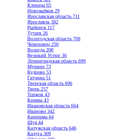
Клинцы
65
Новозыбков
29
Ярославская область
711
Ярославль
382
Рыбинск
117
Тутаев
26
Вологодская область
709
Череповец
250
Вологда
208
Великий Устюг
36
Ленинградская область
699
Мурино
73
Кудрово
53
Гатчина
51
Тверская область
696
Тверь
257
Торжок
43
Кимры
43
Ивановская область
664
Иваново
342
Кинешма
64
Шуя
44
Калужская область
646
Калуга
309