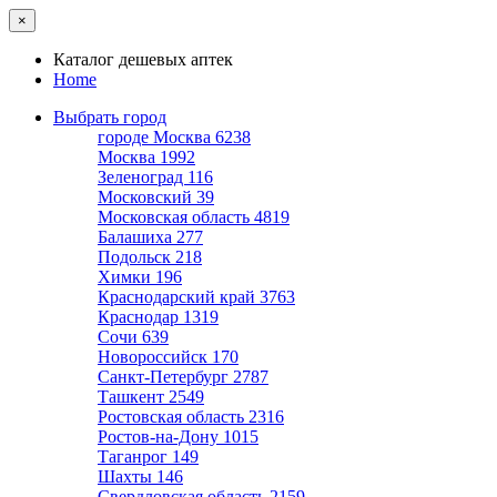
×
Каталог дешевых аптек
Home
Выбрать город
городе Москва
6238
Москва
1992
Зеленоград
116
Московский
39
Московская область
4819
Балашиха
277
Подольск
218
Химки
196
Краснодарский край
3763
Краснодар
1319
Сочи
639
Новороссийск
170
Санкт-Петербург
2787
Ташкент
2549
Ростовская область
2316
Ростов-на-Дону
1015
Таганрог
149
Шахты
146
Свердловская область
2159