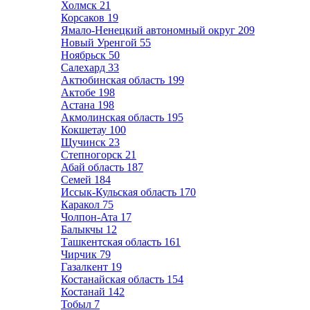
Холмск
21
Корсаков
19
Ямало-Ненецкий автономный округ
209
Новый Уренгой
55
Ноябрьск
50
Салехард
33
Актюбинская область
199
Актобе
198
Астана
198
Акмолинская область
195
Кокшетау
100
Щучинск
23
Степногорск
21
Абай область
187
Семей
184
Иссык-Кульская область
170
Каракол
75
Чолпон-Ата
17
Балыкчы
12
Ташкентская область
161
Чирчик
79
Газалкент
19
Костанайская область
154
Костанай
142
Тобыл
7