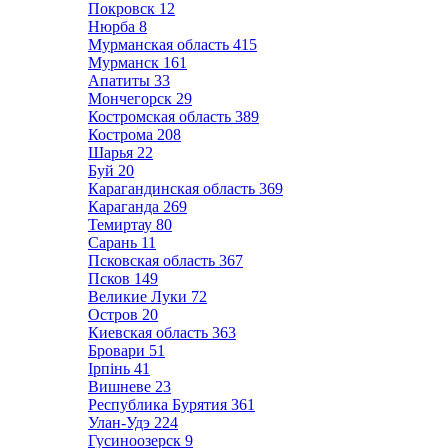
Покровск
12
Нюрба
8
Мурманская область
415
Мурманск
161
Апатиты
33
Мончегорск
29
Костромская область
389
Кострома
208
Шарья
22
Буй
20
Карагандинская область
369
Караганда
269
Темиртау
80
Сарань
11
Псковская область
367
Псков
149
Великие Луки
72
Остров
20
Киевская область
363
Бровари
51
Ірпінь
41
Вишневе
23
Республика Бурятия
361
Улан-Удэ
224
Гусиноозерск
9