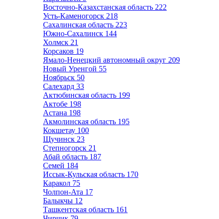
Восточно-Казахстанская область
222
Усть-Каменогорск
218
Сахалинская область
223
Южно-Сахалинск
144
Холмск
21
Корсаков
19
Ямало-Ненецкий автономный округ
209
Новый Уренгой
55
Ноябрьск
50
Салехард
33
Актюбинская область
199
Актобе
198
Астана
198
Акмолинская область
195
Кокшетау
100
Щучинск
23
Степногорск
21
Абай область
187
Семей
184
Иссык-Кульская область
170
Каракол
75
Чолпон-Ата
17
Балыкчы
12
Ташкентская область
161
Чирчик
79