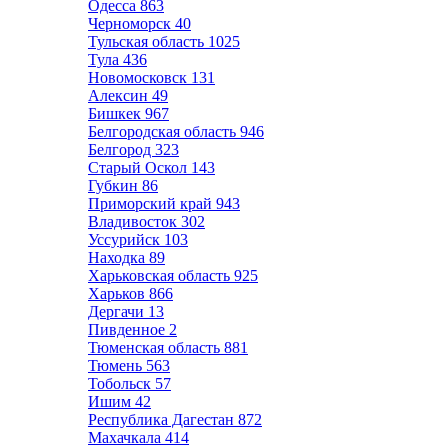
Одесса
863
Черноморск
40
Тульская область
1025
Тула
436
Новомосковск
131
Алексин
49
Бишкек
967
Белгородская область
946
Белгород
323
Старый Оскол
143
Губкин
86
Приморский край
943
Владивосток
302
Уссурийск
103
Находка
89
Харьковская область
925
Харьков
866
Дергачи
13
Пивденное
2
Тюменская область
881
Тюмень
563
Тобольск
57
Ишим
42
Республика Дагестан
872
Махачкала
414