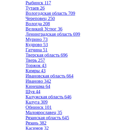
Рыбинск
117
Тутаев
26
Вологодская область
709
Череповец
250
Вологда
208
Великий Устюг
36
Ленинградская область
699
Мурино
73
Кудрово
53
Гатчина
51
Тверская область
696
Тверь
257
Торжок
43
Кимры
43
Ивановская область
664
Иваново
342
Кинешма
64
Шуя
44
Калужская область
646
Калуга
309
Обнинск
101
Малоярославец
35
Рязанская область
645
Рязань
382
Касимов
32