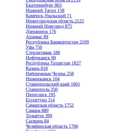
Екатеринбург
863
Нижний Тагил
158
Каменск-Уральский
71
Нижегородская область
2122
Нижний Новгород
875
Дзержинск
176
Арзамас
89
Республика Башкортостан
2109
Уфа
750
Стерлитамак
188
Нефтекамск
90
Республика Татарстан
1827
Казань
818
Набережные Челны
258
Нижнекамск
104
Ставропольский край
1801
Ставрополь
350
Пятигорск
195
Ессентуки
114
Самарская область
1752
Самара
880
Тольятти
390
Сызрань
84
Челябинская область
1706