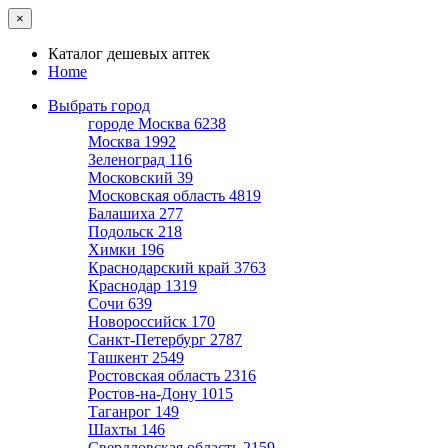
×
Каталог дешевых аптек
Home
Выбрать город
городе Москва
6238
Москва
1992
Зеленоград
116
Московский
39
Московская область
4819
Балашиха
277
Подольск
218
Химки
196
Краснодарский край
3763
Краснодар
1319
Сочи
639
Новороссийск
170
Санкт-Петербург
2787
Ташкент
2549
Ростовская область
2316
Ростов-на-Дону
1015
Таганрог
149
Шахты
146
Свердловская область
2159