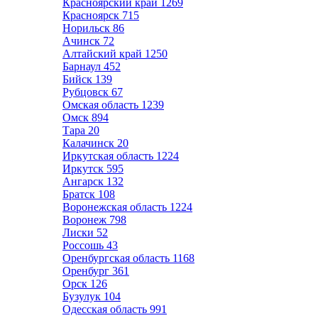
Красноярский край
1269
Красноярск
715
Норильск
86
Ачинск
72
Алтайский край
1250
Барнаул
452
Бийск
139
Рубцовск
67
Омская область
1239
Омск
894
Тара
20
Калачинск
20
Иркутская область
1224
Иркутск
595
Ангарск
132
Братск
108
Воронежская область
1224
Воронеж
798
Лиски
52
Россошь
43
Оренбургская область
1168
Оренбург
361
Орск
126
Бузулук
104
Одесская область
991