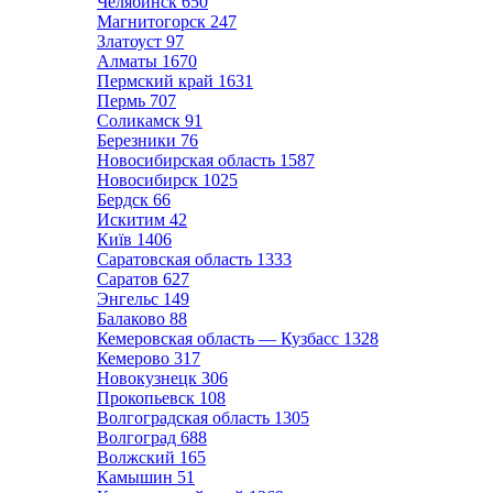
Челябинск
650
Магнитогорск
247
Златоуст
97
Алматы
1670
Пермский край
1631
Пермь
707
Соликамск
91
Березники
76
Новосибирская область
1587
Новосибирск
1025
Бердск
66
Искитим
42
Київ
1406
Саратовская область
1333
Саратов
627
Энгельс
149
Балаково
88
Кемеровская область — Кузбасс
1328
Кемерово
317
Новокузнецк
306
Прокопьевск
108
Волгоградская область
1305
Волгоград
688
Волжский
165
Камышин
51