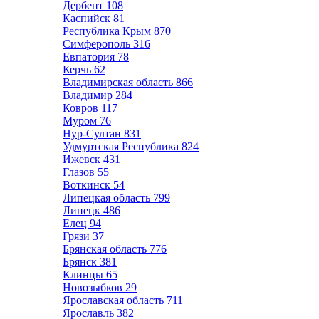
Дербент
108
Каспийск
81
Республика Крым
870
Симферополь
316
Евпатория
78
Керчь
62
Владимирская область
866
Владимир
284
Ковров
117
Муром
76
Нур-Султан
831
Удмуртская Республика
824
Ижевск
431
Глазов
55
Воткинск
54
Липецкая область
799
Липецк
486
Елец
94
Грязи
37
Брянская область
776
Брянск
381
Клинцы
65
Новозыбков
29
Ярославская область
711
Ярославль
382