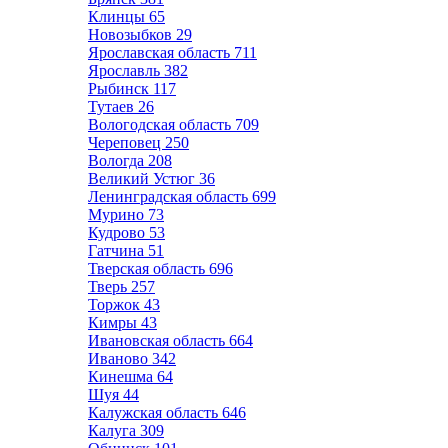
Клинцы
65
Новозыбков
29
Ярославская область
711
Ярославль
382
Рыбинск
117
Тутаев
26
Вологодская область
709
Череповец
250
Вологда
208
Великий Устюг
36
Ленинградская область
699
Мурино
73
Кудрово
53
Гатчина
51
Тверская область
696
Тверь
257
Торжок
43
Кимры
43
Ивановская область
664
Иваново
342
Кинешма
64
Шуя
44
Калужская область
646
Калуга
309