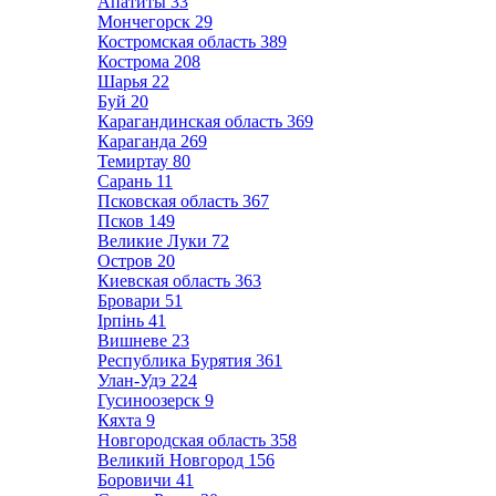
Апатиты
33
Мончегорск
29
Костромская область
389
Кострома
208
Шарья
22
Буй
20
Карагандинская область
369
Караганда
269
Темиртау
80
Сарань
11
Псковская область
367
Псков
149
Великие Луки
72
Остров
20
Киевская область
363
Бровари
51
Ірпінь
41
Вишневе
23
Республика Бурятия
361
Улан-Удэ
224
Гусиноозерск
9
Кяхта
9
Новгородская область
358
Великий Новгород
156
Боровичи
41