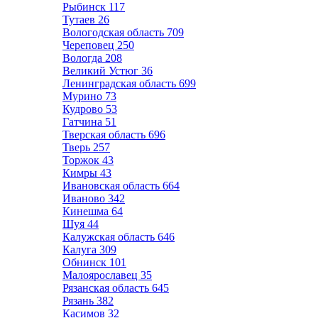
Рыбинск
117
Тутаев
26
Вологодская область
709
Череповец
250
Вологда
208
Великий Устюг
36
Ленинградская область
699
Мурино
73
Кудрово
53
Гатчина
51
Тверская область
696
Тверь
257
Торжок
43
Кимры
43
Ивановская область
664
Иваново
342
Кинешма
64
Шуя
44
Калужская область
646
Калуга
309
Обнинск
101
Малоярославец
35
Рязанская область
645
Рязань
382
Касимов
32