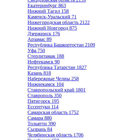
Екатеринбург
863
Нижний Тагил
158
Каменск-Уральский
71
Нижегородская область
2122
Нижний Новгород
875
Дзержинск
176
Арзамас
89
Республика Башкортостан
2109
Уфа
750
Стерлитамак
188
Нефтекамск
90
Республика Татарстан
1827
Казань
818
Набережные Челны
258
Нижнекамск
104
Ставропольский край
1801
Ставрополь
350
Пятигорск
195
Ессентуки
114
Самарская область
1752
Самара
880
Тольятти
390
Сызрань
84
Челябинская область
1706