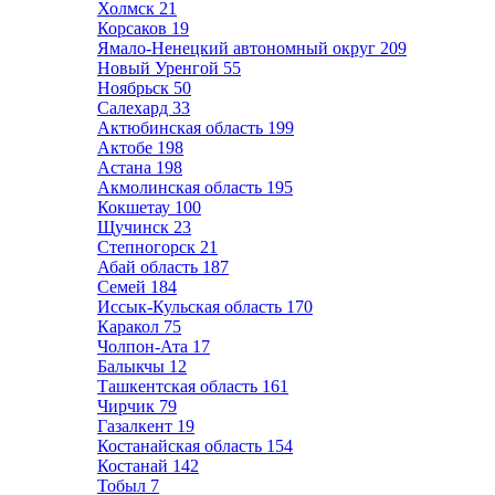
Холмск
21
Корсаков
19
Ямало-Ненецкий автономный округ
209
Новый Уренгой
55
Ноябрьск
50
Салехард
33
Актюбинская область
199
Актобе
198
Астана
198
Акмолинская область
195
Кокшетау
100
Щучинск
23
Степногорск
21
Абай область
187
Семей
184
Иссык-Кульская область
170
Каракол
75
Чолпон-Ата
17
Балыкчы
12
Ташкентская область
161
Чирчик
79
Газалкент
19
Костанайская область
154
Костанай
142
Тобыл
7