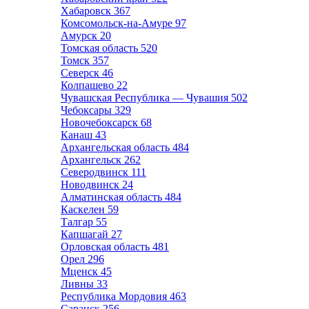
Хабаровск
367
Комсомольск-на-Амуре
97
Амурск
20
Томская область
520
Томск
357
Северск
46
Колпашево
22
Чувашская Республика — Чувашия
502
Чебоксары
329
Новочебоксарск
68
Канаш
43
Архангельская область
484
Архангельск
262
Северодвинск
111
Новодвинск
24
Алматинская область
484
Каскелен
59
Талгар
55
Капшагай
27
Орловская область
481
Орел
296
Мценск
45
Ливны
33
Республика Мордовия
463
Саранск
256