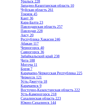
Уральск
228
Западно-Казахтанская область
10
Чуйская область
261
Токмок
45
Кант
36
Кара-Балта
23
Павлодарская область
257
Павлодар
228
Аксу
20
Республика Хакасия
246
Абакан
117
Черногорск
40
Саяногорск
36
Забайкальский край
238
Чита
188
Могоча
11
Борзя
7
Карачаево-Черкесская Республика
225
Черкесск
121
Усть-Джегута
18
Карачаевск
9
Восточно-Казахстанская область
222
Усть-Каменогорск
218
Сахалинская область
223
Южно-Сахалинск
144