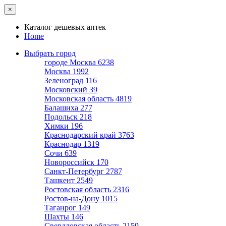
×
Каталог дешевых аптек
Home
Выбрать город
городе Москва
6238
Москва
1992
Зеленоград
116
Московский
39
Московская область
4819
Балашиха
277
Подольск
218
Химки
196
Краснодарский край
3763
Краснодар
1319
Сочи
639
Новороссийск
170
Санкт-Петербург
2787
Ташкент
2549
Ростовская область
2316
Ростов-на-Дону
1015
Таганрог
149
Шахты
146
Свердловская область
2159