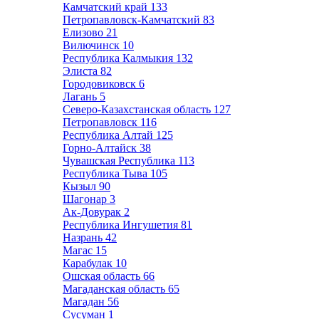
Камчатский край
133
Петропавловск-Камчатский
83
Елизово
21
Вилючинск
10
Республика Калмыкия
132
Элиста
82
Городовиковск
6
Лагань
5
Северо-Казахстанская область
127
Петропавловск
116
Республика Алтай
125
Горно-Алтайск
38
Чувашская Республика
113
Республика Тыва
105
Кызыл
90
Шагонар
3
Ак-Довурак
2
Республика Ингушетия
81
Назрань
42
Магас
15
Карабулак
10
Ошская область
66
Магаданская область
65
Магадан
56
Сусуман
1