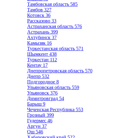
Тамбовская область
585
Тамбов
327
Котовск
36
Рассказово
33
Астраханская область
576
Астрахань
399
Ахтубинск
37
Камызяк
16
Туркестанская область
571
Шымкент
438
Туркестан
112
Кентау
17
Днепропетровская область
570
Днепр
532
Подгородное
8
Ульяновская область
559
Ульяновск
376
Димитровград
54
Барыш
9
Чеченская Республика
553
Грозный
399
Гудермес
46
Аргун
37
Ош
546
Хабаровский край
522