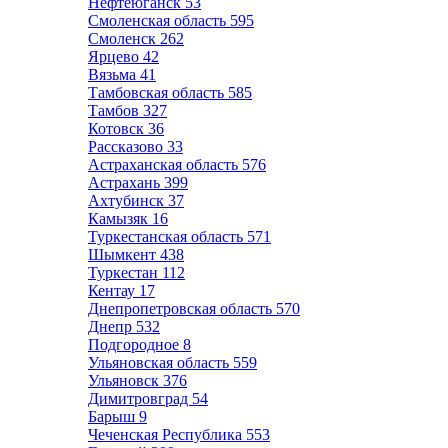
Нефтеюганск
53
Смоленская область
595
Смоленск
262
Ярцево
42
Вязьма
41
Тамбовская область
585
Тамбов
327
Котовск
36
Рассказово
33
Астраханская область
576
Астрахань
399
Ахтубинск
37
Камызяк
16
Туркестанская область
571
Шымкент
438
Туркестан
112
Кентау
17
Днепропетровская область
570
Днепр
532
Подгородное
8
Ульяновская область
559
Ульяновск
376
Димитровград
54
Барыш
9
Чеченская Республика
553