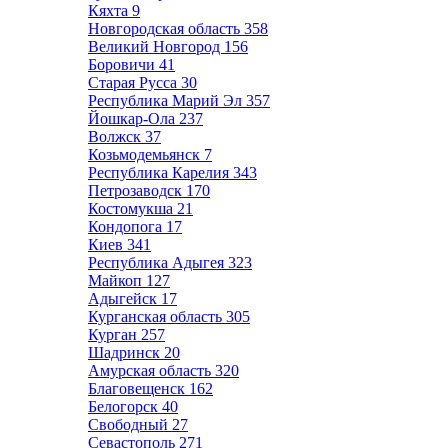
Кяхта
9
Новгородская область
358
Великий Новгород
156
Боровичи
41
Старая Русса
30
Республика Марий Эл
357
Йошкар-Ола
237
Волжск
37
Козьмодемьянск
7
Республика Карелия
343
Петрозаводск
170
Костомукша
21
Кондопога
17
Киев
341
Республика Адыгея
323
Майкоп
127
Адыгейск
17
Курганская область
305
Курган
257
Шадринск
20
Амурская область
320
Благовещенск
162
Белогорск
40
Свободный
27
Севастополь
271