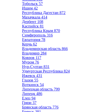
Тобольск
57
Ишим
42
Республика Дагестан
872
Махачкала
414
Дербент
108
Каспийск
81
Республика Крым
870
Симферополь
316
Евпатория
78
Керчь
62
Владимирская область
866
Владимир
284
Ковров
117
Муром
76
Нур-Султан
831
Удмуртская Республика
824
Ижевск
431
Глазов
55
Воткинск
54
Липецкая область
799
Липецк
486
Елец
94
Грязи
37
Брянская область
776
Брянск
381