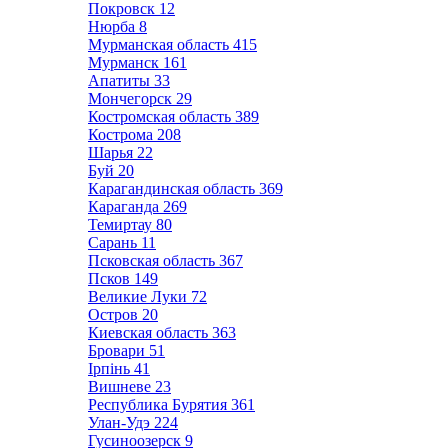
Покровск
12
Нюрба
8
Мурманская область
415
Мурманск
161
Апатиты
33
Мончегорск
29
Костромская область
389
Кострома
208
Шарья
22
Буй
20
Карагандинская область
369
Караганда
269
Темиртау
80
Сарань
11
Псковская область
367
Псков
149
Великие Луки
72
Остров
20
Киевская область
363
Бровари
51
Ірпінь
41
Вишневе
23
Республика Бурятия
361
Улан-Удэ
224
Гусиноозерск
9