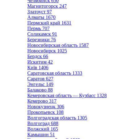
Челябинск
650
Магнитогорск
247
Златоуст
97
Алматы
1670
Пермский край
1631
Пермь
707
Соликамск
91
Березники
76
Новосибирская область
1587
Новосибирск
1025
Бердск
66
Искитим
42
Київ
1406
Саратовская область
1333
Саратов
627
Энгельс
149
Балаково
88
Кемеровская область — Кузбасс
1328
Кемерово
317
Новокузнецк
306
Прокопьевск
108
Волгоградская область
1305
Волгоград
688
Волжский
165
Камышин
51