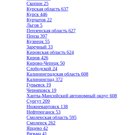
Скопин
25
Курская область
637
Курск
446
Курчатов
22
Льгов
5
Пензенская область
627
Пенза
397
Кузнецк
55
Заречный
33
Кировская область
624
Киров
426
Кирово-Чепецк
50
Слободской
24
Калининградская область
608
Калининград
372
Гурьевск
19
Черняховск
19
Ханты-Мансийский автономный округ
608
Сургут
209
Нижневартовск
138
Нефтеюганск
53
Смоленская область
595
Смоленск
262
Ярцево
42
Вязьма
41