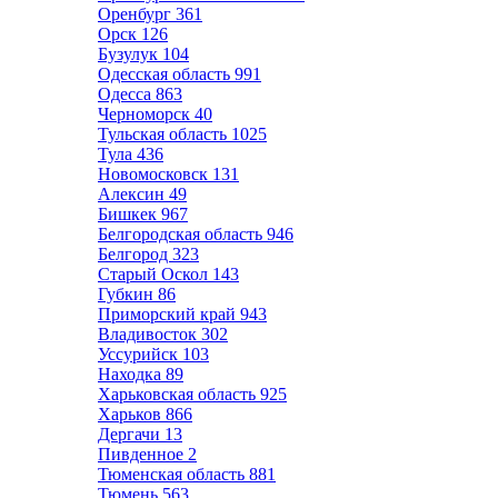
Оренбург
361
Орск
126
Бузулук
104
Одесская область
991
Одесса
863
Черноморск
40
Тульская область
1025
Тула
436
Новомосковск
131
Алексин
49
Бишкек
967
Белгородская область
946
Белгород
323
Старый Оскол
143
Губкин
86
Приморский край
943
Владивосток
302
Уссурийск
103
Находка
89
Харьковская область
925
Харьков
866
Дергачи
13
Пивденное
2
Тюменская область
881
Тюмень
563