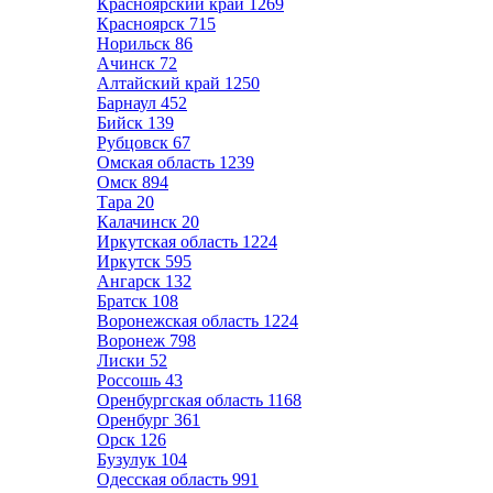
Красноярский край
1269
Красноярск
715
Норильск
86
Ачинск
72
Алтайский край
1250
Барнаул
452
Бийск
139
Рубцовск
67
Омская область
1239
Омск
894
Тара
20
Калачинск
20
Иркутская область
1224
Иркутск
595
Ангарск
132
Братск
108
Воронежская область
1224
Воронеж
798
Лиски
52
Россошь
43
Оренбургская область
1168
Оренбург
361
Орск
126
Бузулук
104
Одесская область
991