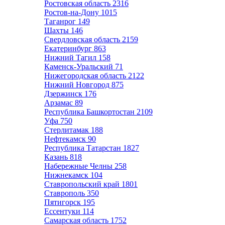
Ростовская область
2316
Ростов-на-Дону
1015
Таганрог
149
Шахты
146
Свердловская область
2159
Екатеринбург
863
Нижний Тагил
158
Каменск-Уральский
71
Нижегородская область
2122
Нижний Новгород
875
Дзержинск
176
Арзамас
89
Республика Башкортостан
2109
Уфа
750
Стерлитамак
188
Нефтекамск
90
Республика Татарстан
1827
Казань
818
Набережные Челны
258
Нижнекамск
104
Ставропольский край
1801
Ставрополь
350
Пятигорск
195
Ессентуки
114
Самарская область
1752