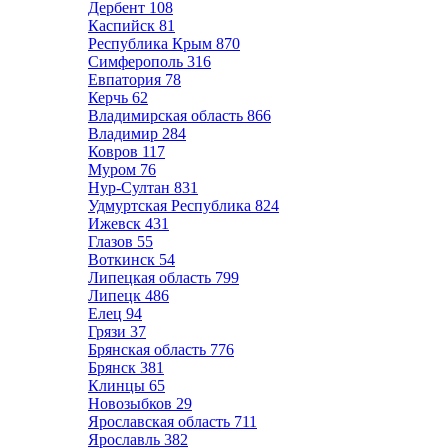
Дербент
108
Каспийск
81
Республика Крым
870
Симферополь
316
Евпатория
78
Керчь
62
Владимирская область
866
Владимир
284
Ковров
117
Муром
76
Нур-Султан
831
Удмуртская Республика
824
Ижевск
431
Глазов
55
Воткинск
54
Липецкая область
799
Липецк
486
Елец
94
Грязи
37
Брянская область
776
Брянск
381
Клинцы
65
Новозыбков
29
Ярославская область
711
Ярославль
382