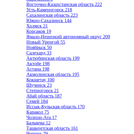
Восточно-Казахстанская область
222
Усть-Каменогорск
218
Сахалинская область
223
Южно-Сахалинск
144
Холмск
21
Корсаков
19
Ямало-Ненецкий автономный округ
209
Новый Уренгой
55
Ноябрьск
50
Салехард
33
Актюбинская область
199
Актобе
198
Астана
198
Акмолинская область
195
Кокшетау
100
Щучинск
23
Степногорск
21
Абай область
187
Семей
184
Иссык-Кульская область
170
Каракол
75
Чолпон-Ата
17
Балыкчы
12
Ташкентская область
161
Чирчик
79