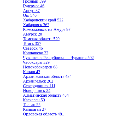
Грозный
399
Гудермес
46
Аргун
37
Ош
546
Хабаровский край
522
Хабаровск
367
Комсомольск-на-Амуре
97
Амурск
20
Томская область
520
Томск
357
Северск
46
Колпашево
22
Чувашская Республика — Чувашия
502
Чебоксары
329
Новочебоксарск
68
Канаш
43
Архангельская область
484
Архангельск
262
Северодвинск
111
Новодвинск
24
Алматинская область
484
Каскелен
59
Талгар
55
Капшагай
27
Орловская область
481