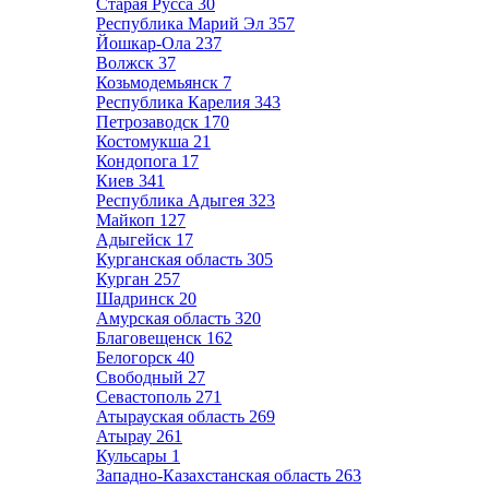
Старая Русса
30
Республика Марий Эл
357
Йошкар-Ола
237
Волжск
37
Козьмодемьянск
7
Республика Карелия
343
Петрозаводск
170
Костомукша
21
Кондопога
17
Киев
341
Республика Адыгея
323
Майкоп
127
Адыгейск
17
Курганская область
305
Курган
257
Шадринск
20
Амурская область
320
Благовещенск
162
Белогорск
40
Свободный
27
Севастополь
271
Атырауская область
269
Атырау
261
Кульсары
1
Западно-Казахстанская область
263