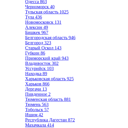
Одесса
863
Черноморск
40
Тульская область
1025
Тула
436
Новомосковск
131
Алексин
49
Бишкек
967
Белгородская область
946
Белгород
323
Старый Оскол
143
Губкин
86
Приморский край
943
Владивосток
302
Уссурийск
103
Находка
89
Харьковская область
925
Харьков
866
Дергачи
13
Пивденное
2
Тюменская область
881
Тюмень
563
Тобольск
57
Ишим
42
Республика Дагестан
872
Махачкала
414