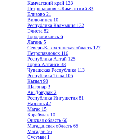
Камчатский край
133
Петропавловск-Камчатский
83
Елизово
21
Вилючинск
10
Республика Калмыкия
132
Элиста
82
Городовиковск
6
Лагань
5
Северо-Казахстанская область
127
Петропавловск
116
Республика Алтай
125
Горно-Алтайск
38
Чувашская Республика
113
Республика Тыва
105
Кызыл
90
Шагонар
3
Ак-Довурак
2
Республика Ингушетия
81
Назрань
42
Магас
15
Карабулак
10
Ошская область
66
Магаданская область
65
Магадан
56
Сусуман
1