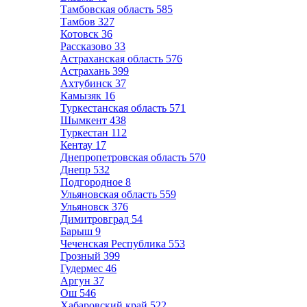
Тамбовская область
585
Тамбов
327
Котовск
36
Рассказово
33
Астраханская область
576
Астрахань
399
Ахтубинск
37
Камызяк
16
Туркестанская область
571
Шымкент
438
Туркестан
112
Кентау
17
Днепропетровская область
570
Днепр
532
Подгородное
8
Ульяновская область
559
Ульяновск
376
Димитровград
54
Барыш
9
Чеченская Республика
553
Грозный
399
Гудермес
46
Аргун
37
Ош
546
Хабаровский край
522