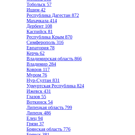
Тобольск
57
Ишим
42
Республика Дагестан
872
Махачкала
414
Дербент
108
Каспийск
81
Республика Крым
870
Симферополь
316
Евпатория
78
Керчь
62
Владимирская область
866
Владимир
284
Ковров
117
Муром
76
Нур-Султан
831
Удмуртская Республика
824
Ижевск
431
Глазов
55
Воткинск
54
Липецкая область
799
Липецк
486
Елец
94
Грязи
37
Брянская область
776
Брянск
381