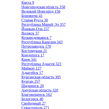
Кяхта
9
Новгородская область
358
Великий Новгород
156
Боровичи
41
Старая Русса
30
Республика Марий Эл
357
Йошкар-Ола
237
Волжск
37
Козьмодемьянск
7
Республика Карелия
343
Петрозаводск
170
Костомукша
21
Кондопога
17
Киев
341
Республика Адыгея
323
Майкоп
127
Адыгейск
17
Курганская область
305
Курган
257
Шадринск
20
Амурская область
320
Благовещенск
162
Белогорск
40
Свободный
27
Севастополь
271