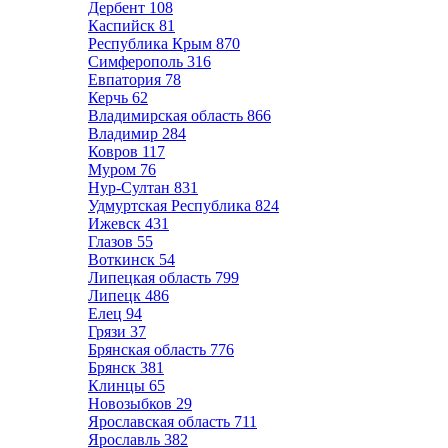
Дербент
108
Каспийск
81
Республика Крым
870
Симферополь
316
Евпатория
78
Керчь
62
Владимирская область
866
Владимир
284
Ковров
117
Муром
76
Нур-Султан
831
Удмуртская Республика
824
Ижевск
431
Глазов
55
Воткинск
54
Липецкая область
799
Липецк
486
Елец
94
Грязи
37
Брянская область
776
Брянск
381
Клинцы
65
Новозыбков
29
Ярославская область
711
Ярославль
382