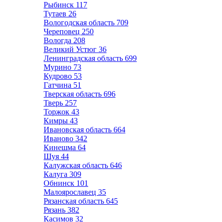
Рыбинск
117
Тутаев
26
Вологодская область
709
Череповец
250
Вологда
208
Великий Устюг
36
Ленинградская область
699
Мурино
73
Кудрово
53
Гатчина
51
Тверская область
696
Тверь
257
Торжок
43
Кимры
43
Ивановская область
664
Иваново
342
Кинешма
64
Шуя
44
Калужская область
646
Калуга
309
Обнинск
101
Малоярославец
35
Рязанская область
645
Рязань
382
Касимов
32