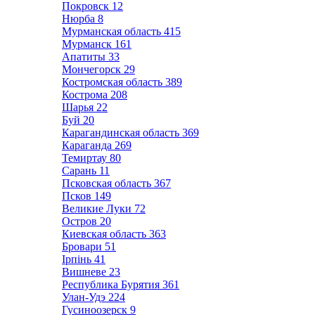
Покровск
12
Нюрба
8
Мурманская область
415
Мурманск
161
Апатиты
33
Мончегорск
29
Костромская область
389
Кострома
208
Шарья
22
Буй
20
Карагандинская область
369
Караганда
269
Темиртау
80
Сарань
11
Псковская область
367
Псков
149
Великие Луки
72
Остров
20
Киевская область
363
Бровари
51
Ірпінь
41
Вишневе
23
Республика Бурятия
361
Улан-Удэ
224
Гусиноозерск
9