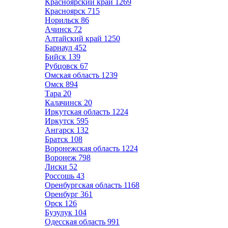
Красноярский край
1269
Красноярск
715
Норильск
86
Ачинск
72
Алтайский край
1250
Барнаул
452
Бийск
139
Рубцовск
67
Омская область
1239
Омск
894
Тара
20
Калачинск
20
Иркутская область
1224
Иркутск
595
Ангарск
132
Братск
108
Воронежская область
1224
Воронеж
798
Лиски
52
Россошь
43
Оренбургская область
1168
Оренбург
361
Орск
126
Бузулук
104
Одесская область
991