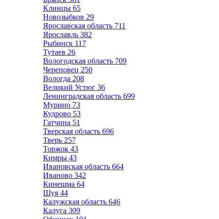
Клинцы
65
Новозыбков
29
Ярославская область
711
Ярославль
382
Рыбинск
117
Тутаев
26
Вологодская область
709
Череповец
250
Вологда
208
Великий Устюг
36
Ленинградская область
699
Мурино
73
Кудрово
53
Гатчина
51
Тверская область
696
Тверь
257
Торжок
43
Кимры
43
Ивановская область
664
Иваново
342
Кинешма
64
Шуя
44
Калужская область
646
Калуга
309