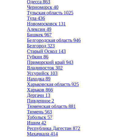
Одесса
863
Черноморск
40
Тульская область
1025
Тула
436
Новомосковск
131
Алексин
49
Бишкек
967
Белгородская область
946
Белгород
323
Старый Оскол
143
Губкин
86
Приморский край
943
Владивосток
302
Уссурийск
103
Находка
89
Харьковская область
925
Харьков
866
Дергачи
13
Пивденное
2
Тюменская область
881
Тюмень
563
Тобольск
57
Ишим
42
Республика Дагестан
872
Махачкала
414