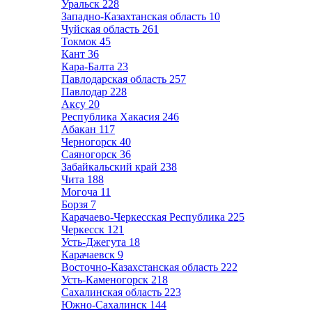
Уральск
228
Западно-Казахтанская область
10
Чуйская область
261
Токмок
45
Кант
36
Кара-Балта
23
Павлодарская область
257
Павлодар
228
Аксу
20
Республика Хакасия
246
Абакан
117
Черногорск
40
Саяногорск
36
Забайкальский край
238
Чита
188
Могоча
11
Борзя
7
Карачаево-Черкесская Республика
225
Черкесск
121
Усть-Джегута
18
Карачаевск
9
Восточно-Казахстанская область
222
Усть-Каменогорск
218
Сахалинская область
223
Южно-Сахалинск
144