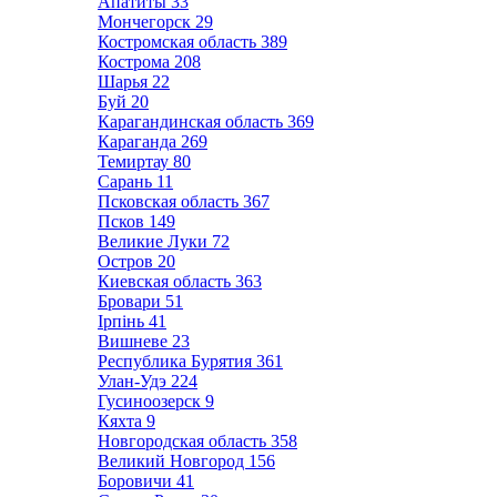
Апатиты
33
Мончегорск
29
Костромская область
389
Кострома
208
Шарья
22
Буй
20
Карагандинская область
369
Караганда
269
Темиртау
80
Сарань
11
Псковская область
367
Псков
149
Великие Луки
72
Остров
20
Киевская область
363
Бровари
51
Ірпінь
41
Вишневе
23
Республика Бурятия
361
Улан-Удэ
224
Гусиноозерск
9
Кяхта
9
Новгородская область
358
Великий Новгород
156
Боровичи
41