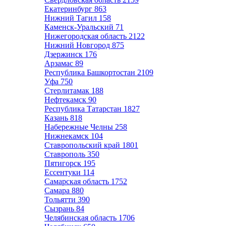
Екатеринбург
863
Нижний Тагил
158
Каменск-Уральский
71
Нижегородская область
2122
Нижний Новгород
875
Дзержинск
176
Арзамас
89
Республика Башкортостан
2109
Уфа
750
Стерлитамак
188
Нефтекамск
90
Республика Татарстан
1827
Казань
818
Набережные Челны
258
Нижнекамск
104
Ставропольский край
1801
Ставрополь
350
Пятигорск
195
Ессентуки
114
Самарская область
1752
Самара
880
Тольятти
390
Сызрань
84
Челябинская область
1706