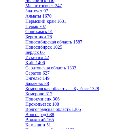
Челябинск
650
Магнитогорск
247
Златоуст
97
Алматы
1670
Пермский край
1631
Пермь
707
Соликамск
91
Березники
76
Новосибирская область
1587
Новосибирск
1025
Бердск
66
Искитим
42
Київ
1406
Саратовская область
1333
Саратов
627
Энгельс
149
Балаково
88
Кемеровская область — Кузбасс
1328
Кемерово
317
Новокузнецк
306
Прокопьевск
108
Волгоградская область
1305
Волгоград
688
Волжский
165
Камышин
51