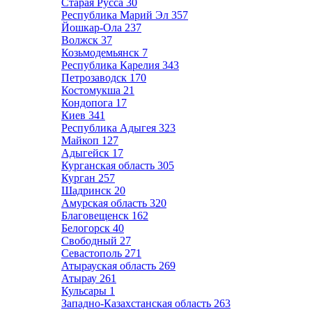
Старая Русса
30
Республика Марий Эл
357
Йошкар-Ола
237
Волжск
37
Козьмодемьянск
7
Республика Карелия
343
Петрозаводск
170
Костомукша
21
Кондопога
17
Киев
341
Республика Адыгея
323
Майкоп
127
Адыгейск
17
Курганская область
305
Курган
257
Шадринск
20
Амурская область
320
Благовещенск
162
Белогорск
40
Свободный
27
Севастополь
271
Атырауская область
269
Атырау
261
Кульсары
1
Западно-Казахстанская область
263