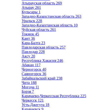
Атырауская область
269
Атырау
261
Кульсары
1
Западно-Казахстанская область
263
Уральск
228
Западно-Казахтанская область
10
Чуйская область
261
Токмок
45
Кант
36
Кара-Балта
23
Павлодарская область
257
Павлодар
228
Аксу
20
Республика Хакасия
246
Абакан
117
Черногорск
40
Саяногорск
36
Забайкальский край
238
Чита
188
Могоча
11
Борзя
7
Карачаево-Черкесская Республика
225
Черкесск
121
Усть-Джегута
18
Карачаевск
9