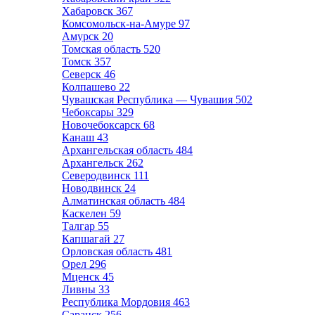
Хабаровск
367
Комсомольск-на-Амуре
97
Амурск
20
Томская область
520
Томск
357
Северск
46
Колпашево
22
Чувашская Республика — Чувашия
502
Чебоксары
329
Новочебоксарск
68
Канаш
43
Архангельская область
484
Архангельск
262
Северодвинск
111
Новодвинск
24
Алматинская область
484
Каскелен
59
Талгар
55
Капшагай
27
Орловская область
481
Орел
296
Мценск
45
Ливны
33
Республика Мордовия
463
Саранск
256