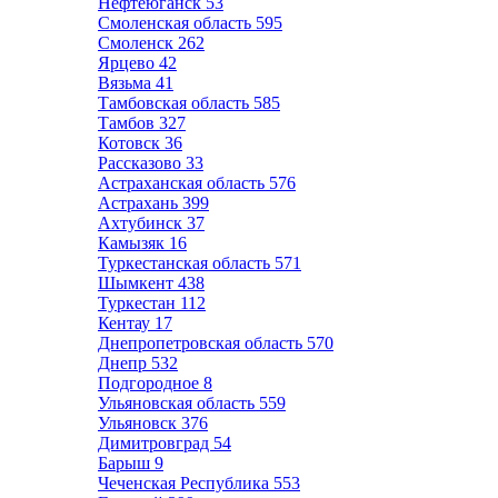
Нефтеюганск
53
Смоленская область
595
Смоленск
262
Ярцево
42
Вязьма
41
Тамбовская область
585
Тамбов
327
Котовск
36
Рассказово
33
Астраханская область
576
Астрахань
399
Ахтубинск
37
Камызяк
16
Туркестанская область
571
Шымкент
438
Туркестан
112
Кентау
17
Днепропетровская область
570
Днепр
532
Подгородное
8
Ульяновская область
559
Ульяновск
376
Димитровград
54
Барыш
9
Чеченская Республика
553