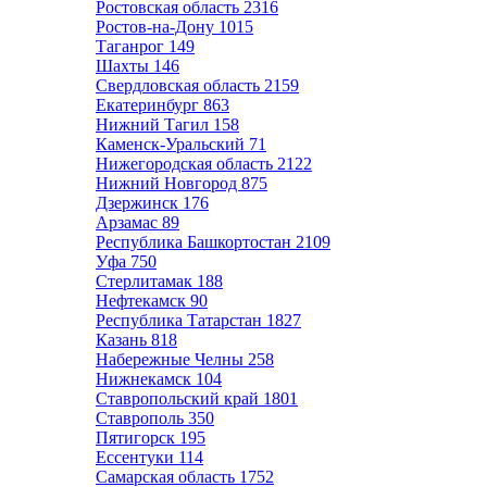
Ростовская область
2316
Ростов-на-Дону
1015
Таганрог
149
Шахты
146
Свердловская область
2159
Екатеринбург
863
Нижний Тагил
158
Каменск-Уральский
71
Нижегородская область
2122
Нижний Новгород
875
Дзержинск
176
Арзамас
89
Республика Башкортостан
2109
Уфа
750
Стерлитамак
188
Нефтекамск
90
Республика Татарстан
1827
Казань
818
Набережные Челны
258
Нижнекамск
104
Ставропольский край
1801
Ставрополь
350
Пятигорск
195
Ессентуки
114
Самарская область
1752