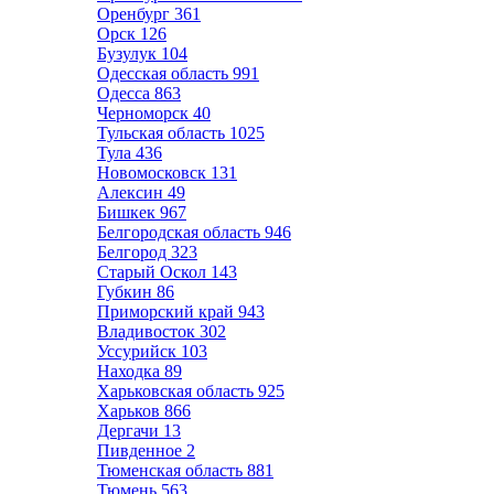
Оренбург
361
Орск
126
Бузулук
104
Одесская область
991
Одесса
863
Черноморск
40
Тульская область
1025
Тула
436
Новомосковск
131
Алексин
49
Бишкек
967
Белгородская область
946
Белгород
323
Старый Оскол
143
Губкин
86
Приморский край
943
Владивосток
302
Уссурийск
103
Находка
89
Харьковская область
925
Харьков
866
Дергачи
13
Пивденное
2
Тюменская область
881
Тюмень
563