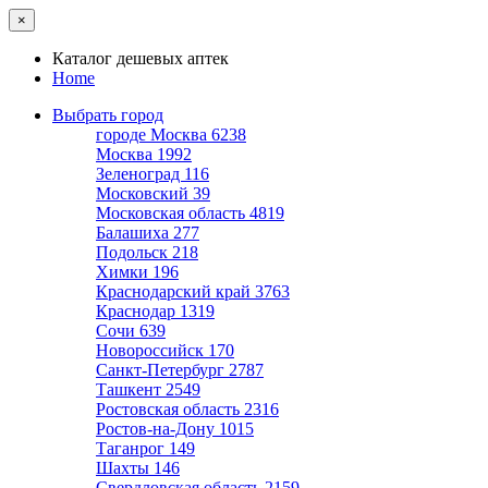
×
Каталог дешевых аптек
Home
Выбрать город
городе Москва
6238
Москва
1992
Зеленоград
116
Московский
39
Московская область
4819
Балашиха
277
Подольск
218
Химки
196
Краснодарский край
3763
Краснодар
1319
Сочи
639
Новороссийск
170
Санкт-Петербург
2787
Ташкент
2549
Ростовская область
2316
Ростов-на-Дону
1015
Таганрог
149
Шахты
146
Свердловская область
2159