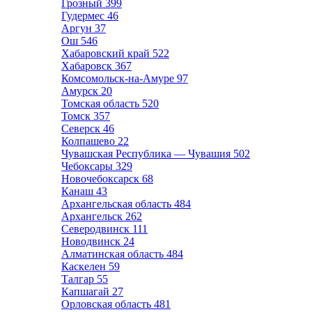
Грозный
399
Гудермес
46
Аргун
37
Ош
546
Хабаровский край
522
Хабаровск
367
Комсомольск-на-Амуре
97
Амурск
20
Томская область
520
Томск
357
Северск
46
Колпашево
22
Чувашская Республика — Чувашия
502
Чебоксары
329
Новочебоксарск
68
Канаш
43
Архангельская область
484
Архангельск
262
Северодвинск
111
Новодвинск
24
Алматинская область
484
Каскелен
59
Талгар
55
Капшагай
27
Орловская область
481