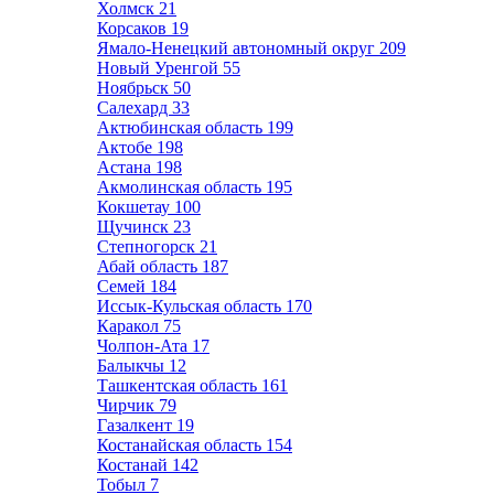
Холмск
21
Корсаков
19
Ямало-Ненецкий автономный округ
209
Новый Уренгой
55
Ноябрьск
50
Салехард
33
Актюбинская область
199
Актобе
198
Астана
198
Акмолинская область
195
Кокшетау
100
Щучинск
23
Степногорск
21
Абай область
187
Семей
184
Иссык-Кульская область
170
Каракол
75
Чолпон-Ата
17
Балыкчы
12
Ташкентская область
161
Чирчик
79
Газалкент
19
Костанайская область
154
Костанай
142
Тобыл
7