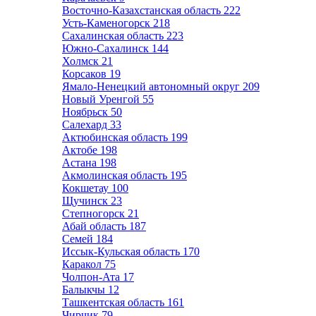
Восточно-Казахстанская область
222
Усть-Каменогорск
218
Сахалинская область
223
Южно-Сахалинск
144
Холмск
21
Корсаков
19
Ямало-Ненецкий автономный округ
209
Новый Уренгой
55
Ноябрьск
50
Салехард
33
Актюбинская область
199
Актобе
198
Астана
198
Акмолинская область
195
Кокшетау
100
Щучинск
23
Степногорск
21
Абай область
187
Семей
184
Иссык-Кульская область
170
Каракол
75
Чолпон-Ата
17
Балыкчы
12
Ташкентская область
161
Чирчик
79