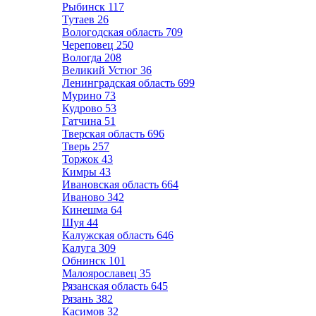
Рыбинск
117
Тутаев
26
Вологодская область
709
Череповец
250
Вологда
208
Великий Устюг
36
Ленинградская область
699
Мурино
73
Кудрово
53
Гатчина
51
Тверская область
696
Тверь
257
Торжок
43
Кимры
43
Ивановская область
664
Иваново
342
Кинешма
64
Шуя
44
Калужская область
646
Калуга
309
Обнинск
101
Малоярославец
35
Рязанская область
645
Рязань
382
Касимов
32