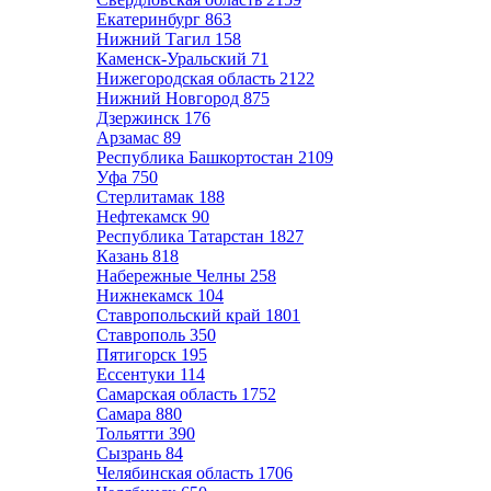
Екатеринбург
863
Нижний Тагил
158
Каменск-Уральский
71
Нижегородская область
2122
Нижний Новгород
875
Дзержинск
176
Арзамас
89
Республика Башкортостан
2109
Уфа
750
Стерлитамак
188
Нефтекамск
90
Республика Татарстан
1827
Казань
818
Набережные Челны
258
Нижнекамск
104
Ставропольский край
1801
Ставрополь
350
Пятигорск
195
Ессентуки
114
Самарская область
1752
Самара
880
Тольятти
390
Сызрань
84
Челябинская область
1706