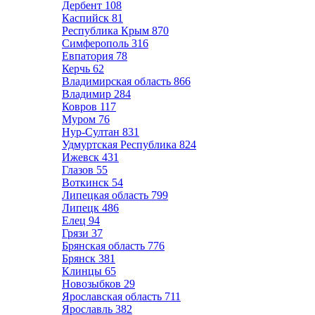
Дербент
108
Каспийск
81
Республика Крым
870
Симферополь
316
Евпатория
78
Керчь
62
Владимирская область
866
Владимир
284
Ковров
117
Муром
76
Нур-Султан
831
Удмуртская Республика
824
Ижевск
431
Глазов
55
Воткинск
54
Липецкая область
799
Липецк
486
Елец
94
Грязи
37
Брянская область
776
Брянск
381
Клинцы
65
Новозыбков
29
Ярославская область
711
Ярославль
382