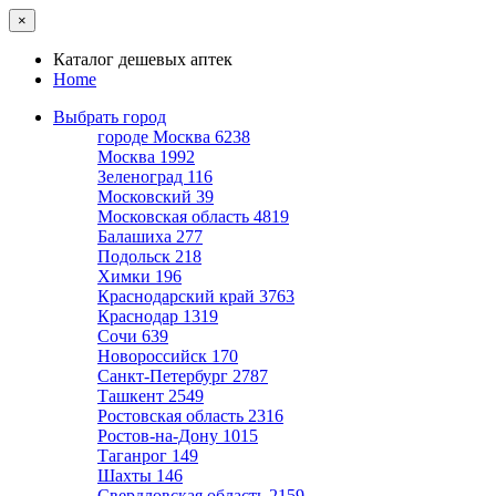
×
Каталог дешевых аптек
Home
Выбрать город
городе Москва
6238
Москва
1992
Зеленоград
116
Московский
39
Московская область
4819
Балашиха
277
Подольск
218
Химки
196
Краснодарский край
3763
Краснодар
1319
Сочи
639
Новороссийск
170
Санкт-Петербург
2787
Ташкент
2549
Ростовская область
2316
Ростов-на-Дону
1015
Таганрог
149
Шахты
146
Свердловская область
2159