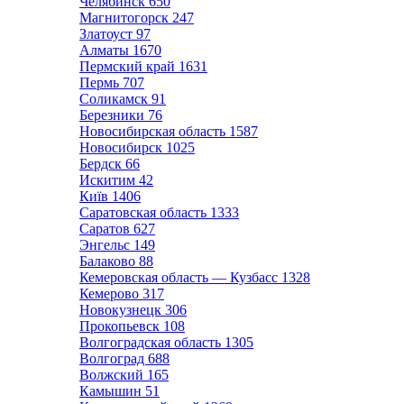
Челябинск
650
Магнитогорск
247
Златоуст
97
Алматы
1670
Пермский край
1631
Пермь
707
Соликамск
91
Березники
76
Новосибирская область
1587
Новосибирск
1025
Бердск
66
Искитим
42
Київ
1406
Саратовская область
1333
Саратов
627
Энгельс
149
Балаково
88
Кемеровская область — Кузбасс
1328
Кемерово
317
Новокузнецк
306
Прокопьевск
108
Волгоградская область
1305
Волгоград
688
Волжский
165
Камышин
51