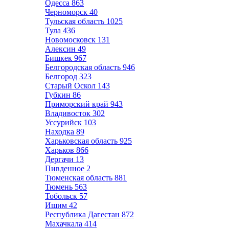
Одесса
863
Черноморск
40
Тульская область
1025
Тула
436
Новомосковск
131
Алексин
49
Бишкек
967
Белгородская область
946
Белгород
323
Старый Оскол
143
Губкин
86
Приморский край
943
Владивосток
302
Уссурийск
103
Находка
89
Харьковская область
925
Харьков
866
Дергачи
13
Пивденное
2
Тюменская область
881
Тюмень
563
Тобольск
57
Ишим
42
Республика Дагестан
872
Махачкала
414