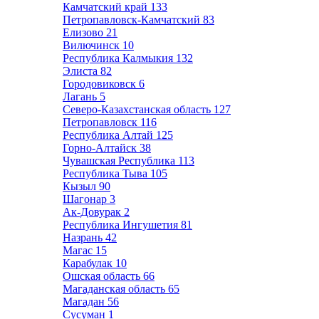
Камчатский край
133
Петропавловск-Камчатский
83
Елизово
21
Вилючинск
10
Республика Калмыкия
132
Элиста
82
Городовиковск
6
Лагань
5
Северо-Казахстанская область
127
Петропавловск
116
Республика Алтай
125
Горно-Алтайск
38
Чувашская Республика
113
Республика Тыва
105
Кызыл
90
Шагонар
3
Ак-Довурак
2
Республика Ингушетия
81
Назрань
42
Магас
15
Карабулак
10
Ошская область
66
Магаданская область
65
Магадан
56
Сусуман
1