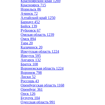
Красноярский край
1269
Красноярск
715
Норильск
86
Ачинск
72
Алтайский край
1250
Барнаул
452
Бийск
139
Рубцовск
67
Омская область
1239
Омск
894
Тара
20
Калачинск
20
Иркутская область
1224
Иркутск
595
Ангарск
132
Братск
108
Воронежская область
1224
Воронеж
798
Лиски
52
Россошь
43
Оренбургская область
1168
Оренбург
361
Орск
126
Бузулук
104
Одесская область
991