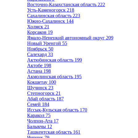
Восточно-Казахстанская область
222
Усть-Каменогорск
218
Сахалинская область
223
Южно-Сахалинск
144
Холмск
21
Корсаков
19
Ямало-Ненецкий автономный округ
209
Новый Уренгой
55
Ноябрьск
50
Салехард
33
Актюбинская область
199
Актобе
198
Астана
198
Акмолинская область
195
Кокшетау
100
Щучинск
23
Степногорск
21
Абай область
187
Семей
184
Иссык-Кульская область
170
Каракол
75
Чолпон-Ата
17
Балыкчы
12
Ташкентская область
161
Чирчик
79