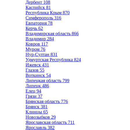
Дербент
108
Каспийск
81
Республика Крым
870
Симферополь
316
Евпатория
78
Керчь
62
Владимирская область
866
Владимир
284
Ковров
117
Муром
76
Нур-Султан
831
Удмуртская Республика
824
Ижевск
431
Глазов
55
Воткинск
54
Липецкая область
799
Липецк
486
Елец
94
Грязи
37
Брянская область
776
Брянск
381
Клинцы
65
Новозыбков
29
Ярославская область
711
Ярославль
382