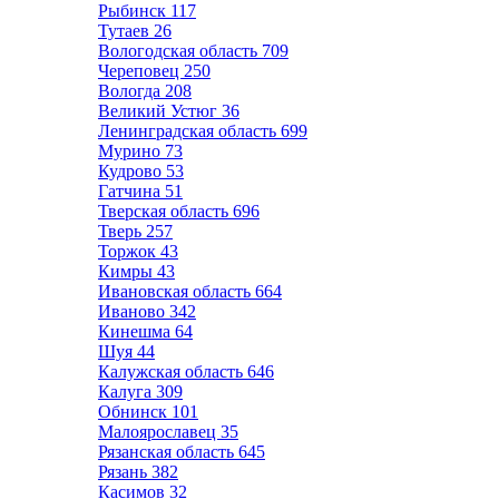
Рыбинск
117
Тутаев
26
Вологодская область
709
Череповец
250
Вологда
208
Великий Устюг
36
Ленинградская область
699
Мурино
73
Кудрово
53
Гатчина
51
Тверская область
696
Тверь
257
Торжок
43
Кимры
43
Ивановская область
664
Иваново
342
Кинешма
64
Шуя
44
Калужская область
646
Калуга
309
Обнинск
101
Малоярославец
35
Рязанская область
645
Рязань
382
Касимов
32