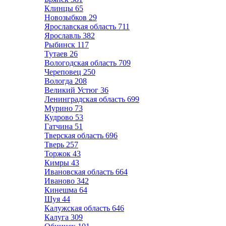
Клинцы
65
Новозыбков
29
Ярославская область
711
Ярославль
382
Рыбинск
117
Тутаев
26
Вологодская область
709
Череповец
250
Вологда
208
Великий Устюг
36
Ленинградская область
699
Мурино
73
Кудрово
53
Гатчина
51
Тверская область
696
Тверь
257
Торжок
43
Кимры
43
Ивановская область
664
Иваново
342
Кинешма
64
Шуя
44
Калужская область
646
Калуга
309