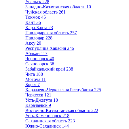
Уральск
228
Западно-Казахтанская область
10
Чуйская область
261
Токмок
45
Кант
36
Кара-Балта
23
Павлодарская область
257
Павлодар
228
Аксу
20
Республика Хакасия
246
Абакан
117
Черногорск
40
Саяногорск
36
Забайкальский край
238
Чита
188
Могоча
11
Борзя
7
Карачаево-Черкесская Республика
225
Черкесск
121
Усть-Джегута
18
Карачаевск
9
Восточно-Казахстанская область
222
Усть-Каменогорск
218
Сахалинская область
223
Южно-Сахалинск
144