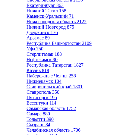
Екатеринбург
863
Нижний Тагил
158
Каменск-Уральский
71
Нижегородская область
2122
Нижний Новгород
875
Дзержинск
176
Арзамас
89
Республика Башкортостан
2109
Уфа
750
Стерлитамак
188
Нефтекамск
90
Республика Татарстан
1827
Казань
818
Набережные Челны
258
Нижнекамск
104
Ставропольский край
1801
Ставрополь
350
Пятигорск
195
Ессентуки
114
Самарская область
1752
Самара
880
Тольятти
390
Сызрань
84
Челябинская область
1706