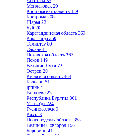
Апатиты
33
Мончегорск
29
Костромская область
389
Кострома
208
Шарья
22
Буй
20
Карагандинская область
369
Караганда
269
Темиртау
80
Сарань
11
Псковская область
367
Псков
149
Великие Луки
72
Остров
20
Киевская область
363
Бровари
51
Ірпінь
41
Вишневе
23
Республика Бурятия
361
Улан-Удэ
224
Гусиноозерск
9
Кяхта
9
Новгородская область
358
Великий Новгород
156
Боровичи
41