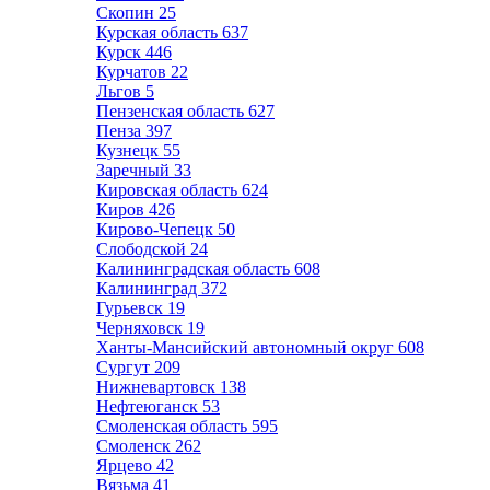
Скопин
25
Курская область
637
Курск
446
Курчатов
22
Льгов
5
Пензенская область
627
Пенза
397
Кузнецк
55
Заречный
33
Кировская область
624
Киров
426
Кирово-Чепецк
50
Слободской
24
Калининградская область
608
Калининград
372
Гурьевск
19
Черняховск
19
Ханты-Мансийский автономный округ
608
Сургут
209
Нижневартовск
138
Нефтеюганск
53
Смоленская область
595
Смоленск
262
Ярцево
42
Вязьма
41