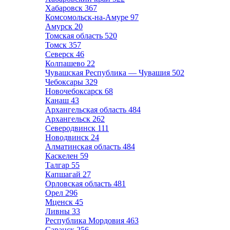
Хабаровск
367
Комсомольск-на-Амуре
97
Амурск
20
Томская область
520
Томск
357
Северск
46
Колпашево
22
Чувашская Республика — Чувашия
502
Чебоксары
329
Новочебоксарск
68
Канаш
43
Архангельская область
484
Архангельск
262
Северодвинск
111
Новодвинск
24
Алматинская область
484
Каскелен
59
Талгар
55
Капшагай
27
Орловская область
481
Орел
296
Мценск
45
Ливны
33
Республика Мордовия
463
Саранск
256