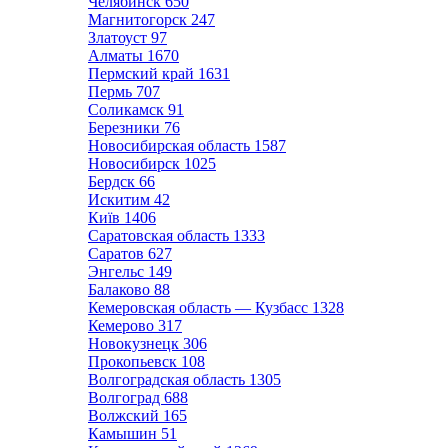
Челябинск
650
Магнитогорск
247
Златоуст
97
Алматы
1670
Пермский край
1631
Пермь
707
Соликамск
91
Березники
76
Новосибирская область
1587
Новосибирск
1025
Бердск
66
Искитим
42
Київ
1406
Саратовская область
1333
Саратов
627
Энгельс
149
Балаково
88
Кемеровская область — Кузбасс
1328
Кемерово
317
Новокузнецк
306
Прокопьевск
108
Волгоградская область
1305
Волгоград
688
Волжский
165
Камышин
51