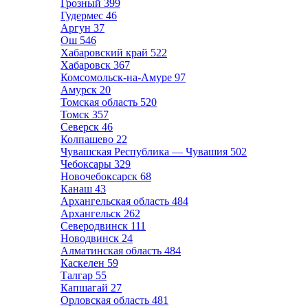
Грозный
399
Гудермес
46
Аргун
37
Ош
546
Хабаровский край
522
Хабаровск
367
Комсомольск-на-Амуре
97
Амурск
20
Томская область
520
Томск
357
Северск
46
Колпашево
22
Чувашская Республика — Чувашия
502
Чебоксары
329
Новочебоксарск
68
Канаш
43
Архангельская область
484
Архангельск
262
Северодвинск
111
Новодвинск
24
Алматинская область
484
Каскелен
59
Талгар
55
Капшагай
27
Орловская область
481