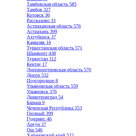
Тамбовская область
585
Тамбов
327
Котовск
36
Рассказово
33
Астраханская область
576
Астрахань
399
Ахтубинск
37
Камызяк
16
Туркестанская область
571
Шымкент
438
Туркестан
112
Кентау
17
Днепропетровская область
570
Днепр
532
Подгородное
8
Ульяновская область
559
Ульяновск
376
Димитровград
54
Барыш
9
Чеченская Республика
553
Грозный
399
Гудермес
46
Аргун
37
Ош
546
Хабаровский край
522