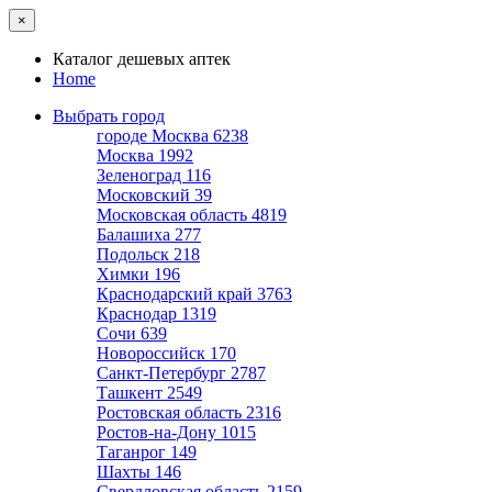
×
Каталог дешевых аптек
Home
Выбрать город
городе Москва
6238
Москва
1992
Зеленоград
116
Московский
39
Московская область
4819
Балашиха
277
Подольск
218
Химки
196
Краснодарский край
3763
Краснодар
1319
Сочи
639
Новороссийск
170
Санкт-Петербург
2787
Ташкент
2549
Ростовская область
2316
Ростов-на-Дону
1015
Таганрог
149
Шахты
146
Свердловская область
2159