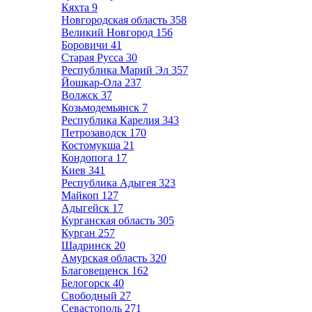
Кяхта
9
Новгородская область
358
Великий Новгород
156
Боровичи
41
Старая Русса
30
Республика Марий Эл
357
Йошкар-Ола
237
Волжск
37
Козьмодемьянск
7
Республика Карелия
343
Петрозаводск
170
Костомукша
21
Кондопога
17
Киев
341
Республика Адыгея
323
Майкоп
127
Адыгейск
17
Курганская область
305
Курган
257
Шадринск
20
Амурская область
320
Благовещенск
162
Белогорск
40
Свободный
27
Севастополь
271