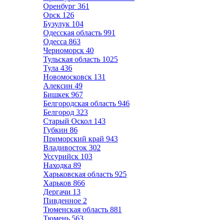
Оренбург
361
Орск
126
Бузулук
104
Одесская область
991
Одесса
863
Черноморск
40
Тульская область
1025
Тула
436
Новомосковск
131
Алексин
49
Бишкек
967
Белгородская область
946
Белгород
323
Старый Оскол
143
Губкин
86
Приморский край
943
Владивосток
302
Уссурийск
103
Находка
89
Харьковская область
925
Харьков
866
Дергачи
13
Пивденное
2
Тюменская область
881
Тюмень
563