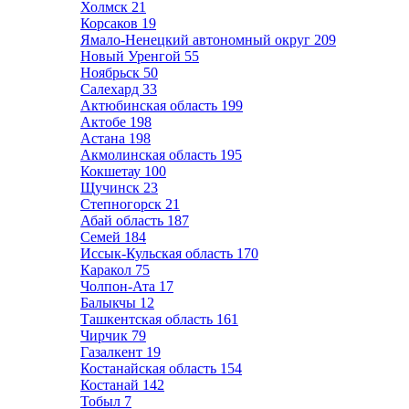
Холмск
21
Корсаков
19
Ямало-Ненецкий автономный округ
209
Новый Уренгой
55
Ноябрьск
50
Салехард
33
Актюбинская область
199
Актобе
198
Астана
198
Акмолинская область
195
Кокшетау
100
Щучинск
23
Степногорск
21
Абай область
187
Семей
184
Иссык-Кульская область
170
Каракол
75
Чолпон-Ата
17
Балыкчы
12
Ташкентская область
161
Чирчик
79
Газалкент
19
Костанайская область
154
Костанай
142
Тобыл
7