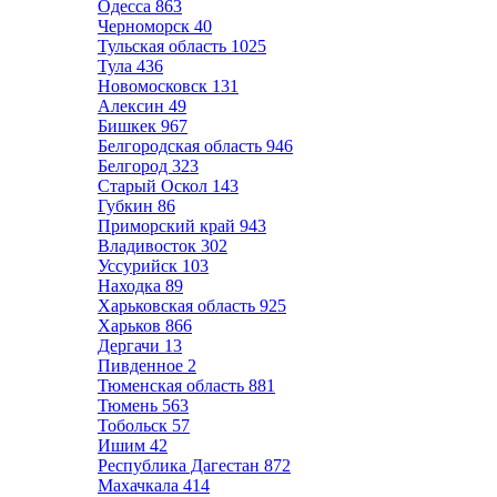
Одесса
863
Черноморск
40
Тульская область
1025
Тула
436
Новомосковск
131
Алексин
49
Бишкек
967
Белгородская область
946
Белгород
323
Старый Оскол
143
Губкин
86
Приморский край
943
Владивосток
302
Уссурийск
103
Находка
89
Харьковская область
925
Харьков
866
Дергачи
13
Пивденное
2
Тюменская область
881
Тюмень
563
Тобольск
57
Ишим
42
Республика Дагестан
872
Махачкала
414