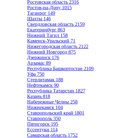
Ростовская область
2316
Ростов-на-Дону
1015
Таганрог
149
Шахты
146
Свердловская область
2159
Екатеринбург
863
Нижний Тагил
158
Каменск-Уральский
71
Нижегородская область
2122
Нижний Новгород
875
Дзержинск
176
Арзамас
89
Республика Башкортостан
2109
Уфа
750
Стерлитамак
188
Нефтекамск
90
Республика Татарстан
1827
Казань
818
Набережные Челны
258
Нижнекамск
104
Ставропольский край
1801
Ставрополь
350
Пятигорск
195
Ессентуки
114
Самарская область
1752