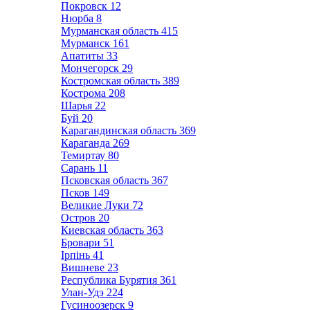
Покровск
12
Нюрба
8
Мурманская область
415
Мурманск
161
Апатиты
33
Мончегорск
29
Костромская область
389
Кострома
208
Шарья
22
Буй
20
Карагандинская область
369
Караганда
269
Темиртау
80
Сарань
11
Псковская область
367
Псков
149
Великие Луки
72
Остров
20
Киевская область
363
Бровари
51
Ірпінь
41
Вишневе
23
Республика Бурятия
361
Улан-Удэ
224
Гусиноозерск
9