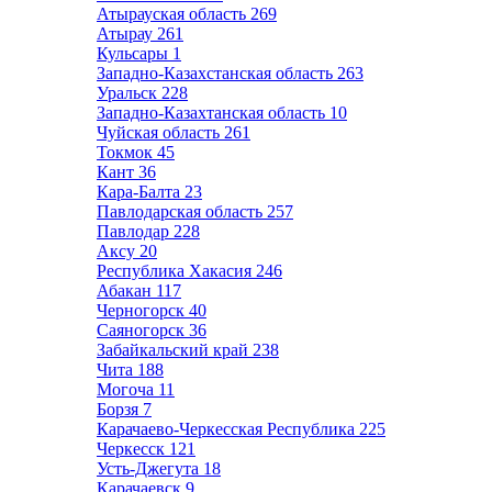
Атырауская область
269
Атырау
261
Кульсары
1
Западно-Казахстанская область
263
Уральск
228
Западно-Казахтанская область
10
Чуйская область
261
Токмок
45
Кант
36
Кара-Балта
23
Павлодарская область
257
Павлодар
228
Аксу
20
Республика Хакасия
246
Абакан
117
Черногорск
40
Саяногорск
36
Забайкальский край
238
Чита
188
Могоча
11
Борзя
7
Карачаево-Черкесская Республика
225
Черкесск
121
Усть-Джегута
18
Карачаевск
9