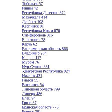
Тобольск
57
Ишим
42
Республика Дагестан
872
Махачкала
414
Дербент
108
Каспийск
81
Республика Крым
870
Симферополь
316
Евпатория
78
Керчь
62
Владимирская область
866
Владимир
284
Ковров
117
Муром
76
Нур-Султан
831
Удмуртская Республика
824
Ижевск
431
Глазов
55
Воткинск
54
Липецкая область
799
Липецк
486
Елец
94
Грязи
37
Брянская область
776
Брянск
381