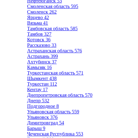
Нефтеюганск
53
Смоленская область
595
Смоленск
262
Ярцево
42
Вязьма
41
Тамбовская область
585
Тамбов
327
Котовск
36
Рассказово
33
Астраханская область
576
Астрахань
399
Ахтубинск
37
Камызяк
16
Туркестанская область
571
Шымкент
438
Туркестан
112
Кентау
17
Днепропетровская область
570
Днепр
532
Подгородное
8
Ульяновская область
559
Ульяновск
376
Димитровград
54
Барыш
9
Чеченская Республика
553