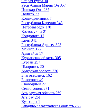
Старая Русса
30
Республика Марий Эл
357
Йошкар-Ола
237
Волжск
37
Козьмодемьянск
7
Республика Карелия
343
Петрозаводск
170
Костомукша
21
Кондопога
17
Киев
341
Республика Адыгея
323
Майкоп
127
Адыгейск
17
Курганская область
305
Курган
257
Шадринск
20
Амурская область
320
Благовещенск
162
Белогорск
40
Свободный
27
Севастополь
271
Атырауская область
269
Атырау
261
Кульсары
1
Западно-Казахстанская область
263