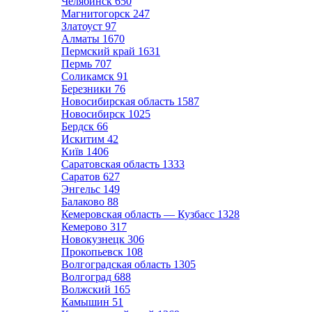
Челябинск
650
Магнитогорск
247
Златоуст
97
Алматы
1670
Пермский край
1631
Пермь
707
Соликамск
91
Березники
76
Новосибирская область
1587
Новосибирск
1025
Бердск
66
Искитим
42
Київ
1406
Саратовская область
1333
Саратов
627
Энгельс
149
Балаково
88
Кемеровская область — Кузбасс
1328
Кемерово
317
Новокузнецк
306
Прокопьевск
108
Волгоградская область
1305
Волгоград
688
Волжский
165
Камышин
51