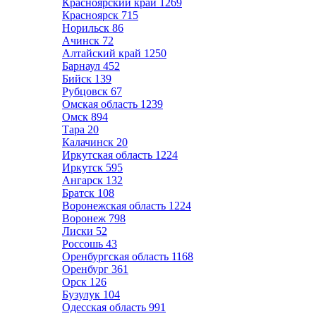
Красноярский край
1269
Красноярск
715
Норильск
86
Ачинск
72
Алтайский край
1250
Барнаул
452
Бийск
139
Рубцовск
67
Омская область
1239
Омск
894
Тара
20
Калачинск
20
Иркутская область
1224
Иркутск
595
Ангарск
132
Братск
108
Воронежская область
1224
Воронеж
798
Лиски
52
Россошь
43
Оренбургская область
1168
Оренбург
361
Орск
126
Бузулук
104
Одесская область
991