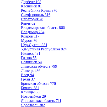
Дербент
108
Каспийск
81
Республика Крым
870
Симферополь
316
Евпатория
78
Керчь
62
Владимирская область
866
Владимир
284
Ковров
117
Муром
76
Нур-Султан
831
Удмуртская Республика
824
Ижевск
431
Глазов
55
Воткинск
54
Липецкая область
799
Липецк
486
Елец
94
Грязи
37
Брянская область
776
Брянск
381
Клинцы
65
Новозыбков
29
Ярославская область
711
Ярославль
382