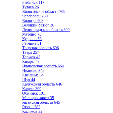
Рыбинск
117
Тутаев
26
Вологодская область
709
Череповец
250
Вологда
208
Великий Устюг
36
Ленинградская область
699
Мурино
73
Кудрово
53
Гатчина
51
Тверская область
696
Тверь
257
Торжок
43
Кимры
43
Ивановская область
664
Иваново
342
Кинешма
64
Шуя
44
Калужская область
646
Калуга
309
Обнинск
101
Малоярославец
35
Рязанская область
645
Рязань
382
Касимов
32