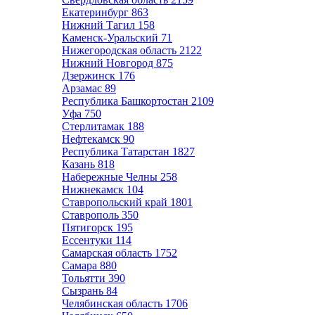
Екатеринбург
863
Нижний Тагил
158
Каменск-Уральский
71
Нижегородская область
2122
Нижний Новгород
875
Дзержинск
176
Арзамас
89
Республика Башкортостан
2109
Уфа
750
Стерлитамак
188
Нефтекамск
90
Республика Татарстан
1827
Казань
818
Набережные Челны
258
Нижнекамск
104
Ставропольский край
1801
Ставрополь
350
Пятигорск
195
Ессентуки
114
Самарская область
1752
Самара
880
Тольятти
390
Сызрань
84
Челябинская область
1706