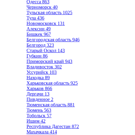
Одесса
863
Черноморск
40
Тульская область
1025
Тула
436
Новомосковск
131
Алексин
49
Бишкек
967
Белгородская область
946
Белгород
323
Старый Оскол
143
Губкин
86
Приморский край
943
Владивосток
302
Уссурийск
103
Находка
89
Харьковская область
925
Харьков
866
Дергачи
13
Пивденное
2
Тюменская область
881
Тюмень
563
Тобольск
57
Ишим
42
Республика Дагестан
872
Махачкала
414