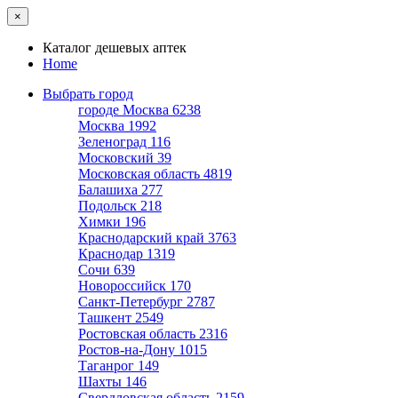
×
Каталог дешевых аптек
Home
Выбрать город
городе Москва
6238
Москва
1992
Зеленоград
116
Московский
39
Московская область
4819
Балашиха
277
Подольск
218
Химки
196
Краснодарский край
3763
Краснодар
1319
Сочи
639
Новороссийск
170
Санкт-Петербург
2787
Ташкент
2549
Ростовская область
2316
Ростов-на-Дону
1015
Таганрог
149
Шахты
146
Свердловская область
2159