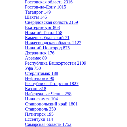
Ростовская область
2316
Ростов-на-Дону
1015
Таганрог
149
Шахты
146
Свердловская область
2159
Екатеринбург
863
Нижний Тагил
158
Каменск-Уральский
71
Нижегородская область
2122
Нижний Новгород
875
Дзержинск
176
Арзамас
89
Республика Башкортостан
2109
Уфа
750
Стерлитамак
188
Нефтекамск
90
Республика Татарстан
1827
Казань
818
Набережные Челны
258
Нижнекамск
104
Ставропольский край
1801
Ставрополь
350
Пятигорск
195
Ессентуки
114
Самарская область
1752