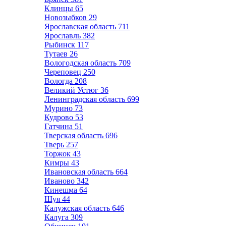
Клинцы
65
Новозыбков
29
Ярославская область
711
Ярославль
382
Рыбинск
117
Тутаев
26
Вологодская область
709
Череповец
250
Вологда
208
Великий Устюг
36
Ленинградская область
699
Мурино
73
Кудрово
53
Гатчина
51
Тверская область
696
Тверь
257
Торжок
43
Кимры
43
Ивановская область
664
Иваново
342
Кинешма
64
Шуя
44
Калужская область
646
Калуга
309