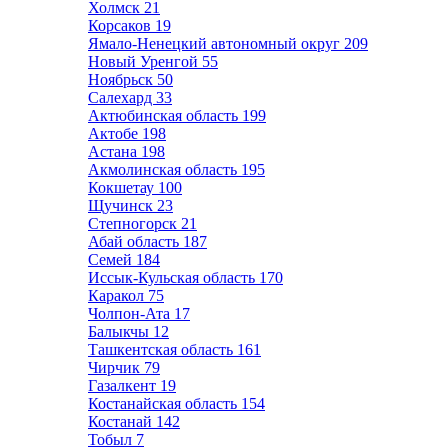
Холмск
21
Корсаков
19
Ямало-Ненецкий автономный округ
209
Новый Уренгой
55
Ноябрьск
50
Салехард
33
Актюбинская область
199
Актобе
198
Астана
198
Акмолинская область
195
Кокшетау
100
Щучинск
23
Степногорск
21
Абай область
187
Семей
184
Иссык-Кульская область
170
Каракол
75
Чолпон-Ата
17
Балыкчы
12
Ташкентская область
161
Чирчик
79
Газалкент
19
Костанайская область
154
Костанай
142
Тобыл
7