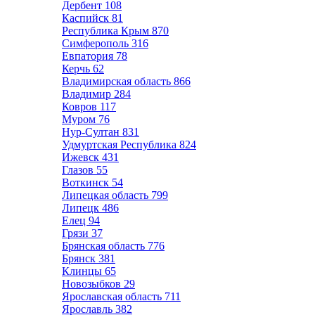
Дербент
108
Каспийск
81
Республика Крым
870
Симферополь
316
Евпатория
78
Керчь
62
Владимирская область
866
Владимир
284
Ковров
117
Муром
76
Нур-Султан
831
Удмуртская Республика
824
Ижевск
431
Глазов
55
Воткинск
54
Липецкая область
799
Липецк
486
Елец
94
Грязи
37
Брянская область
776
Брянск
381
Клинцы
65
Новозыбков
29
Ярославская область
711
Ярославль
382