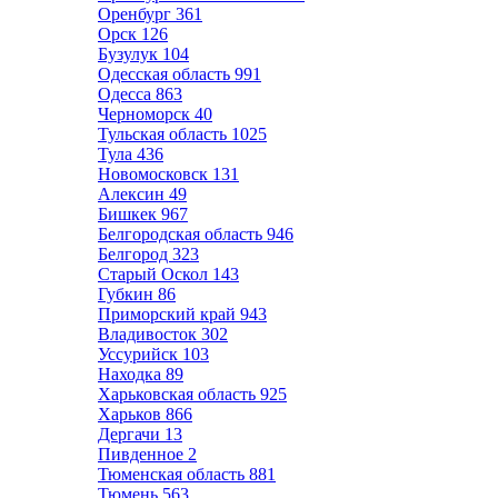
Оренбург
361
Орск
126
Бузулук
104
Одесская область
991
Одесса
863
Черноморск
40
Тульская область
1025
Тула
436
Новомосковск
131
Алексин
49
Бишкек
967
Белгородская область
946
Белгород
323
Старый Оскол
143
Губкин
86
Приморский край
943
Владивосток
302
Уссурийск
103
Находка
89
Харьковская область
925
Харьков
866
Дергачи
13
Пивденное
2
Тюменская область
881
Тюмень
563