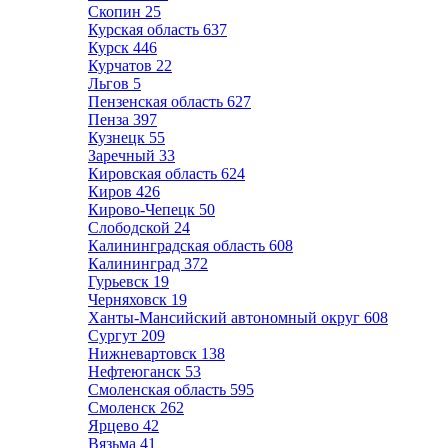
Скопин
25
Курская область
637
Курск
446
Курчатов
22
Льгов
5
Пензенская область
627
Пенза
397
Кузнецк
55
Заречный
33
Кировская область
624
Киров
426
Кирово-Чепецк
50
Слободской
24
Калининградская область
608
Калининград
372
Гурьевск
19
Черняховск
19
Ханты-Мансийский автономный округ
608
Сургут
209
Нижневартовск
138
Нефтеюганск
53
Смоленская область
595
Смоленск
262
Ярцево
42
Вязьма
41