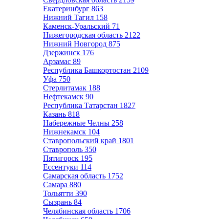
Екатеринбург
863
Нижний Тагил
158
Каменск-Уральский
71
Нижегородская область
2122
Нижний Новгород
875
Дзержинск
176
Арзамас
89
Республика Башкортостан
2109
Уфа
750
Стерлитамак
188
Нефтекамск
90
Республика Татарстан
1827
Казань
818
Набережные Челны
258
Нижнекамск
104
Ставропольский край
1801
Ставрополь
350
Пятигорск
195
Ессентуки
114
Самарская область
1752
Самара
880
Тольятти
390
Сызрань
84
Челябинская область
1706