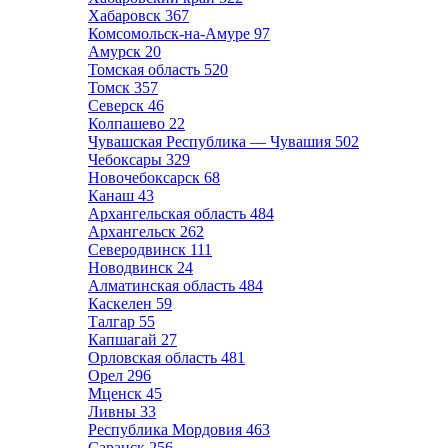
Хабаровск
367
Комсомольск-на-Амуре
97
Амурск
20
Томская область
520
Томск
357
Северск
46
Колпашево
22
Чувашская Республика — Чувашия
502
Чебоксары
329
Новочебоксарск
68
Канаш
43
Архангельская область
484
Архангельск
262
Северодвинск
111
Новодвинск
24
Алматинская область
484
Каскелен
59
Талгар
55
Капшагай
27
Орловская область
481
Орел
296
Мценск
45
Ливны
33
Республика Мордовия
463
Саранск
256