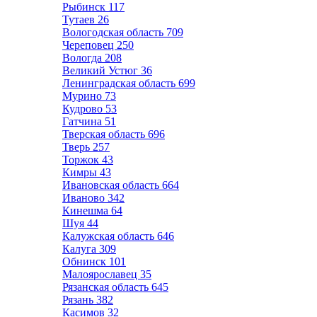
Рыбинск
117
Тутаев
26
Вологодская область
709
Череповец
250
Вологда
208
Великий Устюг
36
Ленинградская область
699
Мурино
73
Кудрово
53
Гатчина
51
Тверская область
696
Тверь
257
Торжок
43
Кимры
43
Ивановская область
664
Иваново
342
Кинешма
64
Шуя
44
Калужская область
646
Калуга
309
Обнинск
101
Малоярославец
35
Рязанская область
645
Рязань
382
Касимов
32