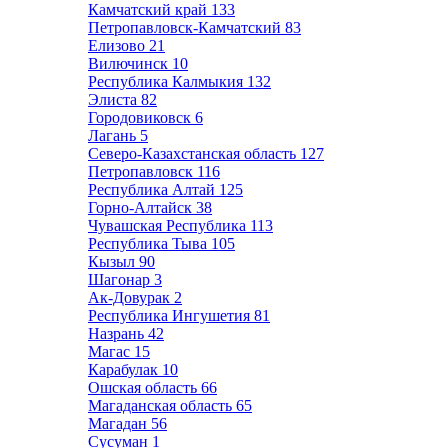
Камчатский край
133
Петропавловск-Камчатский
83
Елизово
21
Вилючинск
10
Республика Калмыкия
132
Элиста
82
Городовиковск
6
Лагань
5
Северо-Казахстанская область
127
Петропавловск
116
Республика Алтай
125
Горно-Алтайск
38
Чувашская Республика
113
Республика Тыва
105
Кызыл
90
Шагонар
3
Ак-Довурак
2
Республика Ингушетия
81
Назрань
42
Магас
15
Карабулак
10
Ошская область
66
Магаданская область
65
Магадан
56
Сусуман
1