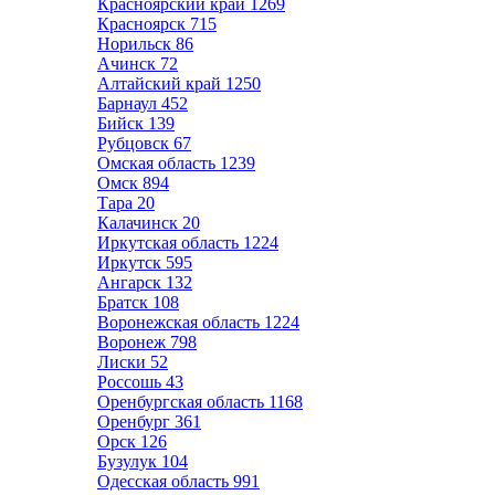
Красноярский край
1269
Красноярск
715
Норильск
86
Ачинск
72
Алтайский край
1250
Барнаул
452
Бийск
139
Рубцовск
67
Омская область
1239
Омск
894
Тара
20
Калачинск
20
Иркутская область
1224
Иркутск
595
Ангарск
132
Братск
108
Воронежская область
1224
Воронеж
798
Лиски
52
Россошь
43
Оренбургская область
1168
Оренбург
361
Орск
126
Бузулук
104
Одесская область
991