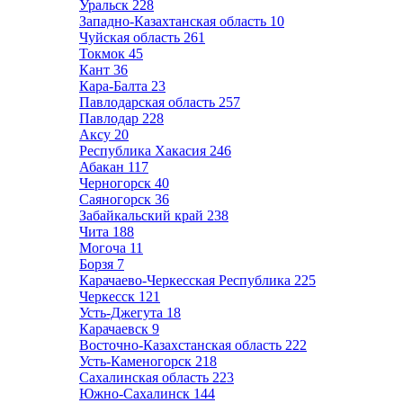
Уральск
228
Западно-Казахтанская область
10
Чуйская область
261
Токмок
45
Кант
36
Кара-Балта
23
Павлодарская область
257
Павлодар
228
Аксу
20
Республика Хакасия
246
Абакан
117
Черногорск
40
Саяногорск
36
Забайкальский край
238
Чита
188
Могоча
11
Борзя
7
Карачаево-Черкесская Республика
225
Черкесск
121
Усть-Джегута
18
Карачаевск
9
Восточно-Казахстанская область
222
Усть-Каменогорск
218
Сахалинская область
223
Южно-Сахалинск
144