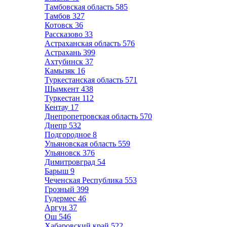
Тамбовская область
585
Тамбов
327
Котовск
36
Рассказово
33
Астраханская область
576
Астрахань
399
Ахтубинск
37
Камызяк
16
Туркестанская область
571
Шымкент
438
Туркестан
112
Кентау
17
Днепропетровская область
570
Днепр
532
Подгородное
8
Ульяновская область
559
Ульяновск
376
Димитровград
54
Барыш
9
Чеченская Республика
553
Грозный
399
Гудермес
46
Аргун
37
Ош
546
Хабаровский край
522