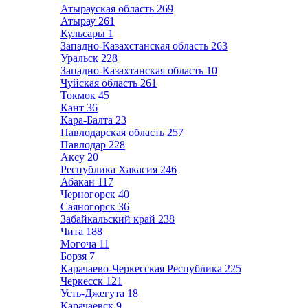
Атырауская область
269
Атырау
261
Кульсары
1
Западно-Казахстанская область
263
Уральск
228
Западно-Казахтанская область
10
Чуйская область
261
Токмок
45
Кант
36
Кара-Балта
23
Павлодарская область
257
Павлодар
228
Аксу
20
Республика Хакасия
246
Абакан
117
Черногорск
40
Саяногорск
36
Забайкальский край
238
Чита
188
Могоча
11
Борзя
7
Карачаево-Черкесская Республика
225
Черкесск
121
Усть-Джегута
18
Карачаевск
9