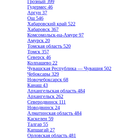
Грозный
399
Гудермес
46
Аргун
37
Ош
546
Хабаровский край
522
Хабаровск
367
Комсомольск-на-Амуре
97
Амурск
20
Томская область
520
Томск
357
Северск
46
Колпашево
22
Чувашская Республика — Чувашия
502
Чебоксары
329
Новочебоксарск
68
Канаш
43
Архангельская область
484
Архангельск
262
Северодвинск
111
Новодвинск
24
Алматинская область
484
Каскелен
59
Талгар
55
Капшагай
27
Орловская область
481