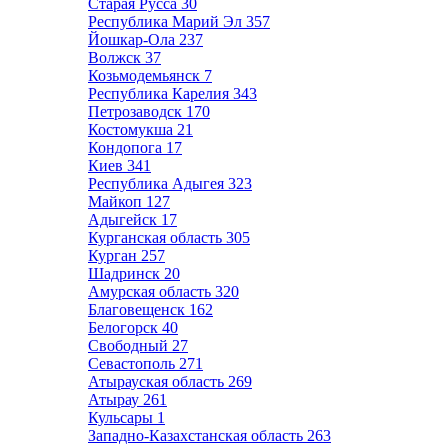
Старая Русса
30
Республика Марий Эл
357
Йошкар-Ола
237
Волжск
37
Козьмодемьянск
7
Республика Карелия
343
Петрозаводск
170
Костомукша
21
Кондопога
17
Киев
341
Республика Адыгея
323
Майкоп
127
Адыгейск
17
Курганская область
305
Курган
257
Шадринск
20
Амурская область
320
Благовещенск
162
Белогорск
40
Свободный
27
Севастополь
271
Атырауская область
269
Атырау
261
Кульсары
1
Западно-Казахстанская область
263