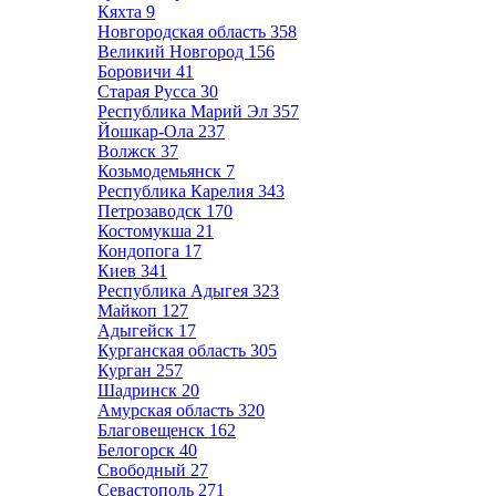
Кяхта
9
Новгородская область
358
Великий Новгород
156
Боровичи
41
Старая Русса
30
Республика Марий Эл
357
Йошкар-Ола
237
Волжск
37
Козьмодемьянск
7
Республика Карелия
343
Петрозаводск
170
Костомукша
21
Кондопога
17
Киев
341
Республика Адыгея
323
Майкоп
127
Адыгейск
17
Курганская область
305
Курган
257
Шадринск
20
Амурская область
320
Благовещенск
162
Белогорск
40
Свободный
27
Севастополь
271