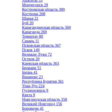
Апатиты
33
Мончегорск
29
Костромская область
389
Кострома
208
Шарья
22
Буй
20
Карагандинская область
369
Караганда
269
Темиртау
80
Сарань
11
Псковская область
367
Псков
149
Великие Луки
72
Остров
20
Киевская область
363
Бровари
51
Ірпінь
41
Вишневе
23
Республика Бурятия
361
Улан-Удэ
224
Гусиноозерск
9
Кяхта
9
Новгородская область
358
Великий Новгород
156
Боровичи
41