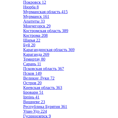
Покровск
12
Нюрба
8
Мурманская область
415
Мурманск
161
Апатиты
33
Мончегорск
29
Костромская область
389
Кострома
208
Шарья
22
Буй
20
Карагандинская область
369
Караганда
269
Темиртау
80
Сарань
11
Псковская область
367
Псков
149
Великие Луки
72
Остров
20
Киевская область
363
Бровари
51
Ірпінь
41
Вишневе
23
Республика Бурятия
361
Улан-Удэ
224
Гусиноозерск
9