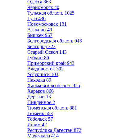
Одесса
863
Черноморск
40
Тульская область
1025
Тула
436
Новомосковск
131
Алексин
49
Бишкек
967
Белгородская область
946
Белгород
323
Старый Оскол
143
Губкин
86
Приморский край
943
Владивосток
302
Уссурийск
103
Находка
89
Харьковская область
925
Харьков
866
Дергачи
13
Пивденное
2
Тюменская область
881
Тюмень
563
Тобольск
57
Ишим
42
Республика Дагестан
872
Махачкала
414