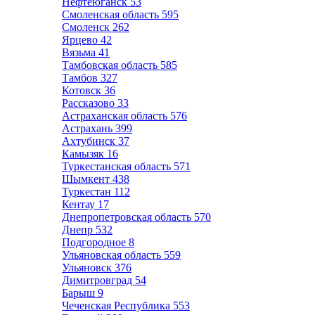
Нефтеюганск
53
Смоленская область
595
Смоленск
262
Ярцево
42
Вязьма
41
Тамбовская область
585
Тамбов
327
Котовск
36
Рассказово
33
Астраханская область
576
Астрахань
399
Ахтубинск
37
Камызяк
16
Туркестанская область
571
Шымкент
438
Туркестан
112
Кентау
17
Днепропетровская область
570
Днепр
532
Подгородное
8
Ульяновская область
559
Ульяновск
376
Димитровград
54
Барыш
9
Чеченская Республика
553