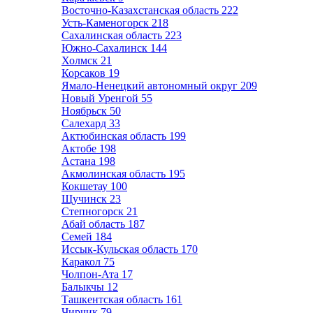
Восточно-Казахстанская область
222
Усть-Каменогорск
218
Сахалинская область
223
Южно-Сахалинск
144
Холмск
21
Корсаков
19
Ямало-Ненецкий автономный округ
209
Новый Уренгой
55
Ноябрьск
50
Салехард
33
Актюбинская область
199
Актобе
198
Астана
198
Акмолинская область
195
Кокшетау
100
Щучинск
23
Степногорск
21
Абай область
187
Семей
184
Иссык-Кульская область
170
Каракол
75
Чолпон-Ата
17
Балыкчы
12
Ташкентская область
161
Чирчик
79