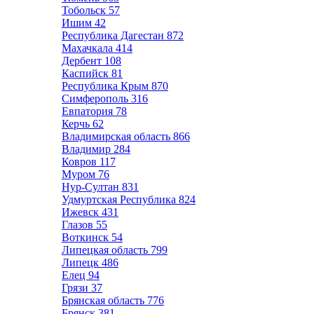
Тобольск
57
Ишим
42
Республика Дагестан
872
Махачкала
414
Дербент
108
Каспийск
81
Республика Крым
870
Симферополь
316
Евпатория
78
Керчь
62
Владимирская область
866
Владимир
284
Ковров
117
Муром
76
Нур-Султан
831
Удмуртская Республика
824
Ижевск
431
Глазов
55
Воткинск
54
Липецкая область
799
Липецк
486
Елец
94
Грязи
37
Брянская область
776
Брянск
381