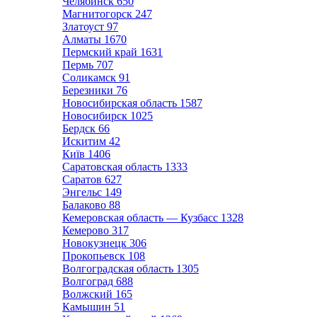
Челябинск
650
Магнитогорск
247
Златоуст
97
Алматы
1670
Пермский край
1631
Пермь
707
Соликамск
91
Березники
76
Новосибирская область
1587
Новосибирск
1025
Бердск
66
Искитим
42
Київ
1406
Саратовская область
1333
Саратов
627
Энгельс
149
Балаково
88
Кемеровская область — Кузбасс
1328
Кемерово
317
Новокузнецк
306
Прокопьевск
108
Волгоградская область
1305
Волгоград
688
Волжский
165
Камышин
51