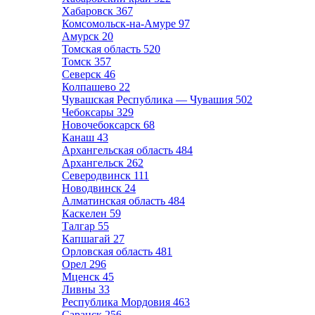
Хабаровск
367
Комсомольск-на-Амуре
97
Амурск
20
Томская область
520
Томск
357
Северск
46
Колпашево
22
Чувашская Республика — Чувашия
502
Чебоксары
329
Новочебоксарск
68
Канаш
43
Архангельская область
484
Архангельск
262
Северодвинск
111
Новодвинск
24
Алматинская область
484
Каскелен
59
Талгар
55
Капшагай
27
Орловская область
481
Орел
296
Мценск
45
Ливны
33
Республика Мордовия
463
Саранск
256