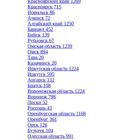
Красноярский край
1269
Красноярск
715
Норильск
86
Ачинск
72
Алтайский край
1250
Барнаул
452
Бийск
139
Рубцовск
67
Омская область
1239
Омск
894
Тара
20
Калачинск
20
Иркутская область
1224
Иркутск
595
Ангарск
132
Братск
108
Воронежская область
1224
Воронеж
798
Лиски
52
Россошь
43
Оренбургская область
1168
Оренбург
361
Орск
126
Бузулук
104
Одесская область
991