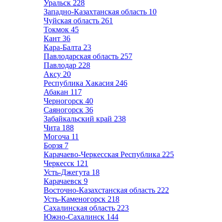
Уральск
228
Западно-Казахтанская область
10
Чуйская область
261
Токмок
45
Кант
36
Кара-Балта
23
Павлодарская область
257
Павлодар
228
Аксу
20
Республика Хакасия
246
Абакан
117
Черногорск
40
Саяногорск
36
Забайкальский край
238
Чита
188
Могоча
11
Борзя
7
Карачаево-Черкесская Республика
225
Черкесск
121
Усть-Джегута
18
Карачаевск
9
Восточно-Казахстанская область
222
Усть-Каменогорск
218
Сахалинская область
223
Южно-Сахалинск
144