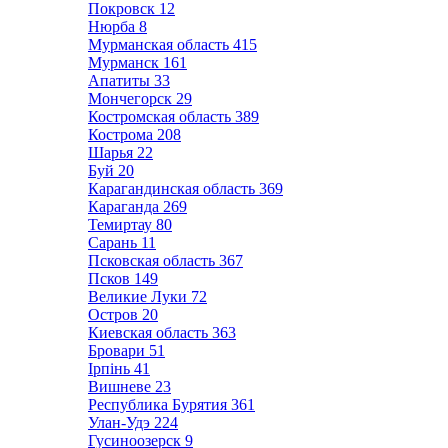
Покровск
12
Нюрба
8
Мурманская область
415
Мурманск
161
Апатиты
33
Мончегорск
29
Костромская область
389
Кострома
208
Шарья
22
Буй
20
Карагандинская область
369
Караганда
269
Темиртау
80
Сарань
11
Псковская область
367
Псков
149
Великие Луки
72
Остров
20
Киевская область
363
Бровари
51
Ірпінь
41
Вишневе
23
Республика Бурятия
361
Улан-Удэ
224
Гусиноозерск
9