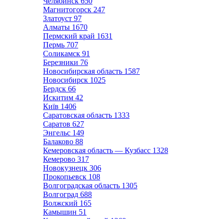
Челябинск
650
Магнитогорск
247
Златоуст
97
Алматы
1670
Пермский край
1631
Пермь
707
Соликамск
91
Березники
76
Новосибирская область
1587
Новосибирск
1025
Бердск
66
Искитим
42
Київ
1406
Саратовская область
1333
Саратов
627
Энгельс
149
Балаково
88
Кемеровская область — Кузбасс
1328
Кемерово
317
Новокузнецк
306
Прокопьевск
108
Волгоградская область
1305
Волгоград
688
Волжский
165
Камышин
51