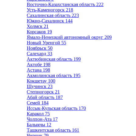
Восточно-Казахстанская область
222
Усть-Каменогорск
218
Сахалинская область
223
Южно-Сахалинск
144
Холмск
21
Корсаков
19
Ямало-Ненецкий автономный округ
209
Новый Уренгой
55
Ноябрьск
50
Салехард
33
Актюбинская область
199
Актобе
198
Астана
198
Акмолинская область
195
Кокшетау
100
Щучинск
23
Степногорск
21
Абай область
187
Семей
184
Иссык-Кульская область
170
Каракол
75
Чолпон-Ата
17
Балыкчы
12
Ташкентская область
161
Чирчик
79