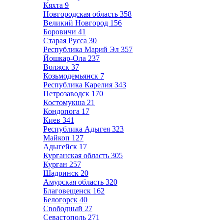
Кяхта
9
Новгородская область
358
Великий Новгород
156
Боровичи
41
Старая Русса
30
Республика Марий Эл
357
Йошкар-Ола
237
Волжск
37
Козьмодемьянск
7
Республика Карелия
343
Петрозаводск
170
Костомукша
21
Кондопога
17
Киев
341
Республика Адыгея
323
Майкоп
127
Адыгейск
17
Курганская область
305
Курган
257
Шадринск
20
Амурская область
320
Благовещенск
162
Белогорск
40
Свободный
27
Севастополь
271