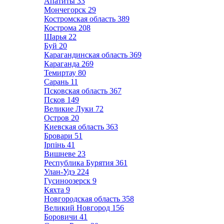
Апатиты
33
Мончегорск
29
Костромская область
389
Кострома
208
Шарья
22
Буй
20
Карагандинская область
369
Караганда
269
Темиртау
80
Сарань
11
Псковская область
367
Псков
149
Великие Луки
72
Остров
20
Киевская область
363
Бровари
51
Ірпінь
41
Вишневе
23
Республика Бурятия
361
Улан-Удэ
224
Гусиноозерск
9
Кяхта
9
Новгородская область
358
Великий Новгород
156
Боровичи
41