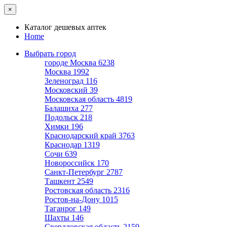
×
Каталог дешевых аптек
Home
Выбрать город
городе Москва
6238
Москва
1992
Зеленоград
116
Московский
39
Московская область
4819
Балашиха
277
Подольск
218
Химки
196
Краснодарский край
3763
Краснодар
1319
Сочи
639
Новороссийск
170
Санкт-Петербург
2787
Ташкент
2549
Ростовская область
2316
Ростов-на-Дону
1015
Таганрог
149
Шахты
146
Свердловская область
2159