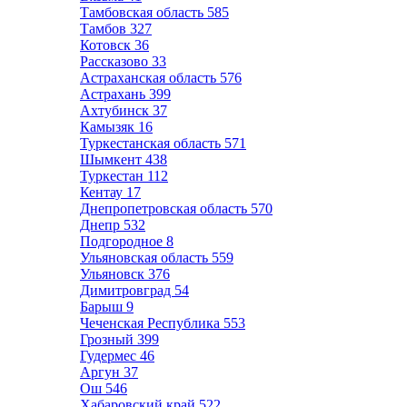
Тамбовская область
585
Тамбов
327
Котовск
36
Рассказово
33
Астраханская область
576
Астрахань
399
Ахтубинск
37
Камызяк
16
Туркестанская область
571
Шымкент
438
Туркестан
112
Кентау
17
Днепропетровская область
570
Днепр
532
Подгородное
8
Ульяновская область
559
Ульяновск
376
Димитровград
54
Барыш
9
Чеченская Республика
553
Грозный
399
Гудермес
46
Аргун
37
Ош
546
Хабаровский край
522