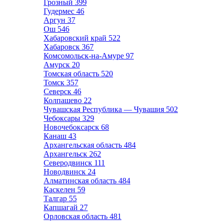
Грозный
399
Гудермес
46
Аргун
37
Ош
546
Хабаровский край
522
Хабаровск
367
Комсомольск-на-Амуре
97
Амурск
20
Томская область
520
Томск
357
Северск
46
Колпашево
22
Чувашская Республика — Чувашия
502
Чебоксары
329
Новочебоксарск
68
Канаш
43
Архангельская область
484
Архангельск
262
Северодвинск
111
Новодвинск
24
Алматинская область
484
Каскелен
59
Талгар
55
Капшагай
27
Орловская область
481