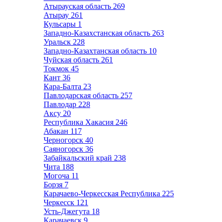
Атырауская область
269
Атырау
261
Кульсары
1
Западно-Казахстанская область
263
Уральск
228
Западно-Казахтанская область
10
Чуйская область
261
Токмок
45
Кант
36
Кара-Балта
23
Павлодарская область
257
Павлодар
228
Аксу
20
Республика Хакасия
246
Абакан
117
Черногорск
40
Саяногорск
36
Забайкальский край
238
Чита
188
Могоча
11
Борзя
7
Карачаево-Черкесская Республика
225
Черкесск
121
Усть-Джегута
18
Карачаевск
9