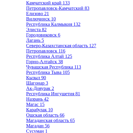
Камчатский край
133
Петропавловск-Камчатский
83
Елизово
21
Вилючинск
10
Республика Калмыкия
132
Элиста
82
Городовиковск
6
Лагань
5
Северо-Казахстанская область
127
Петропавловск
116
Республика Алтай
125
Горно-Алтайск
38
Чувашская Республика
113
Республика Тыва
105
Кызыл
90
Шагонар
3
Ак-Довурак
2
Республика Ингушетия
81
Назрань
42
Магас
15
Карабулак
10
Ошская область
66
Магаданская область
65
Магадан
56
Сусуман
1