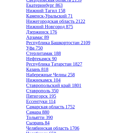
Екатеринбург
863
Нижний Тагил
158
Каменск-Уральский
71
Нижегородская область
2122
Нижний Новгород
875
Дзержинск
176
Арзамас
89
Республика Башкортостан
2109
Уфа
750
Стерлитамак
188
Нефтекамск
90
Республика Татарстан
1827
Казань
818
Набережные Челны
258
Нижнекамск
104
Ставропольский край
1801
Ставрополь
350
Пятигорск
195
Ессентуки
114
Самарская область
1752
Самара
880
Тольятти
390
Сызрань
84
Челябинская область
1706