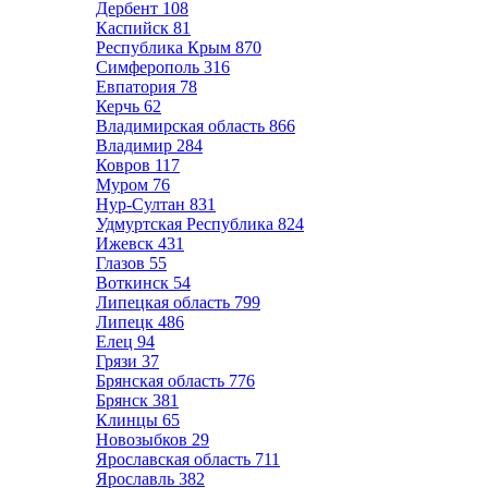
Дербент
108
Каспийск
81
Республика Крым
870
Симферополь
316
Евпатория
78
Керчь
62
Владимирская область
866
Владимир
284
Ковров
117
Муром
76
Нур-Султан
831
Удмуртская Республика
824
Ижевск
431
Глазов
55
Воткинск
54
Липецкая область
799
Липецк
486
Елец
94
Грязи
37
Брянская область
776
Брянск
381
Клинцы
65
Новозыбков
29
Ярославская область
711
Ярославль
382