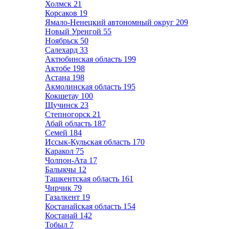
Холмск
21
Корсаков
19
Ямало-Ненецкий автономный округ
209
Новый Уренгой
55
Ноябрьск
50
Салехард
33
Актюбинская область
199
Актобе
198
Астана
198
Акмолинская область
195
Кокшетау
100
Щучинск
23
Степногорск
21
Абай область
187
Семей
184
Иссык-Кульская область
170
Каракол
75
Чолпон-Ата
17
Балыкчы
12
Ташкентская область
161
Чирчик
79
Газалкент
19
Костанайская область
154
Костанай
142
Тобыл
7