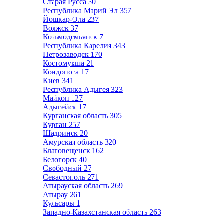
Старая Русса
30
Республика Марий Эл
357
Йошкар-Ола
237
Волжск
37
Козьмодемьянск
7
Республика Карелия
343
Петрозаводск
170
Костомукша
21
Кондопога
17
Киев
341
Республика Адыгея
323
Майкоп
127
Адыгейск
17
Курганская область
305
Курган
257
Шадринск
20
Амурская область
320
Благовещенск
162
Белогорск
40
Свободный
27
Севастополь
271
Атырауская область
269
Атырау
261
Кульсары
1
Западно-Казахстанская область
263