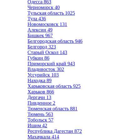
Одесса
863
Черноморск
40
Тульская область
1025
Тула
436
Новомосковск
131
Алексин
49
Бишкек
967
Белгородская область
946
Белгород
323
Старый Оскол
143
Губкин
86
Приморский край
943
Владивосток
302
Уссурийск
103
Находка
89
Харьковская область
925
Харьков
866
Дергачи
13
Пивденное
2
Тюменская область
881
Тюмень
563
Тобольск
57
Ишим
42
Республика Дагестан
872
Махачкала
414