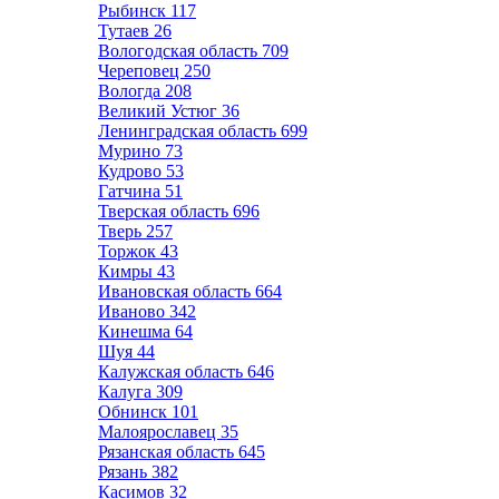
Рыбинск
117
Тутаев
26
Вологодская область
709
Череповец
250
Вологда
208
Великий Устюг
36
Ленинградская область
699
Мурино
73
Кудрово
53
Гатчина
51
Тверская область
696
Тверь
257
Торжок
43
Кимры
43
Ивановская область
664
Иваново
342
Кинешма
64
Шуя
44
Калужская область
646
Калуга
309
Обнинск
101
Малоярославец
35
Рязанская область
645
Рязань
382
Касимов
32