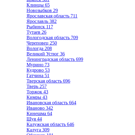
Клинцы
65
Новозыбков
29
Ярославская область
711
Ярославль
382
Рыбинск
117
Тутаев
26
Вологодская область
709
Череповец
250
Вологда
208
Великий Устюг
36
Ленинградская область
699
Мурино
73
Кудрово
53
Гатчина
51
Тверская область
696
Тверь
257
Торжок
43
Кимры
43
Ивановская область
664
Иваново
342
Кинешма
64
Шуя
44
Калужская область
646
Калуга
309