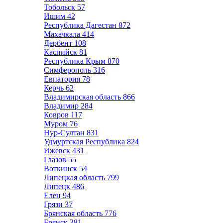
Тобольск
57
Ишим
42
Республика Дагестан
872
Махачкала
414
Дербент
108
Каспийск
81
Республика Крым
870
Симферополь
316
Евпатория
78
Керчь
62
Владимирская область
866
Владимир
284
Ковров
117
Муром
76
Нур-Султан
831
Удмуртская Республика
824
Ижевск
431
Глазов
55
Воткинск
54
Липецкая область
799
Липецк
486
Елец
94
Грязи
37
Брянская область
776
Брянск
381