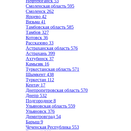
Нефтеюганск
53
Смоленская область
595
Смоленск
262
Ярцево
42
Вязьма
41
Тамбовская область
585
Тамбов
327
Котовск
36
Рассказово
33
Астраханская область
576
Астрахань
399
Ахтубинск
37
Камызяк
16
Туркестанская область
571
Шымкент
438
Туркестан
112
Кентау
17
Днепропетровская область
570
Днепр
532
Подгородное
8
Ульяновская область
559
Ульяновск
376
Димитровград
54
Барыш
9
Чеченская Республика
553