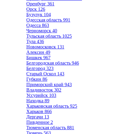
Оренбург
361
Орск
126
Бузулук
104
Одесская область
991
Одесса
863
Черноморск
40
Тульская область
1025
Тула
436
Новомосковск
131
Алексин
49
Бишкек
967
Белгородская область
946
Белгород
323
Старый Оскол
143
Губкин
86
Приморский край
943
Владивосток
302
Уссурийск
103
Находка
89
Харьковская область
925
Харьков
866
Дергачи
13
Пивденное
2
Тюменская область
881
Тюмень
563