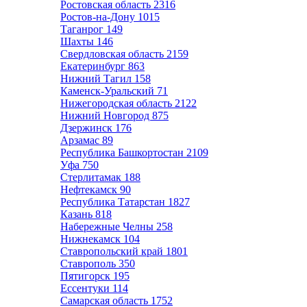
Ростовская область
2316
Ростов-на-Дону
1015
Таганрог
149
Шахты
146
Свердловская область
2159
Екатеринбург
863
Нижний Тагил
158
Каменск-Уральский
71
Нижегородская область
2122
Нижний Новгород
875
Дзержинск
176
Арзамас
89
Республика Башкортостан
2109
Уфа
750
Стерлитамак
188
Нефтекамск
90
Республика Татарстан
1827
Казань
818
Набережные Челны
258
Нижнекамск
104
Ставропольский край
1801
Ставрополь
350
Пятигорск
195
Ессентуки
114
Самарская область
1752