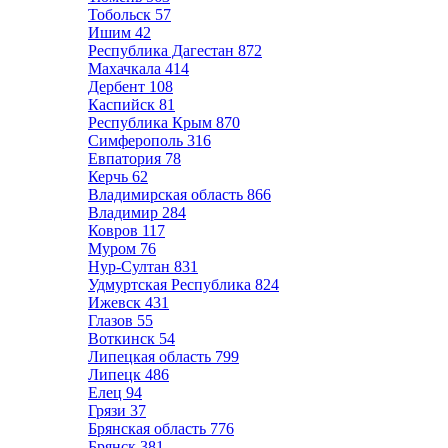
Тобольск
57
Ишим
42
Республика Дагестан
872
Махачкала
414
Дербент
108
Каспийск
81
Республика Крым
870
Симферополь
316
Евпатория
78
Керчь
62
Владимирская область
866
Владимир
284
Ковров
117
Муром
76
Нур-Султан
831
Удмуртская Республика
824
Ижевск
431
Глазов
55
Воткинск
54
Липецкая область
799
Липецк
486
Елец
94
Грязи
37
Брянская область
776
Брянск
381