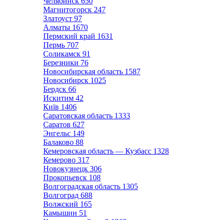
Челябинск
650
Магнитогорск
247
Златоуст
97
Алматы
1670
Пермский край
1631
Пермь
707
Соликамск
91
Березники
76
Новосибирская область
1587
Новосибирск
1025
Бердск
66
Искитим
42
Київ
1406
Саратовская область
1333
Саратов
627
Энгельс
149
Балаково
88
Кемеровская область — Кузбасс
1328
Кемерово
317
Новокузнецк
306
Прокопьевск
108
Волгоградская область
1305
Волгоград
688
Волжский
165
Камышин
51