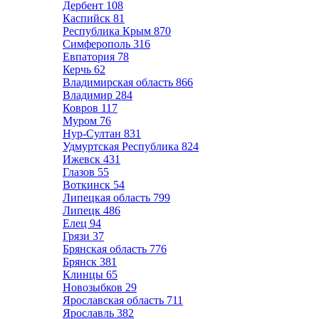
Дербент
108
Каспийск
81
Республика Крым
870
Симферополь
316
Евпатория
78
Керчь
62
Владимирская область
866
Владимир
284
Ковров
117
Муром
76
Нур-Султан
831
Удмуртская Республика
824
Ижевск
431
Глазов
55
Воткинск
54
Липецкая область
799
Липецк
486
Елец
94
Грязи
37
Брянская область
776
Брянск
381
Клинцы
65
Новозыбков
29
Ярославская область
711
Ярославль
382