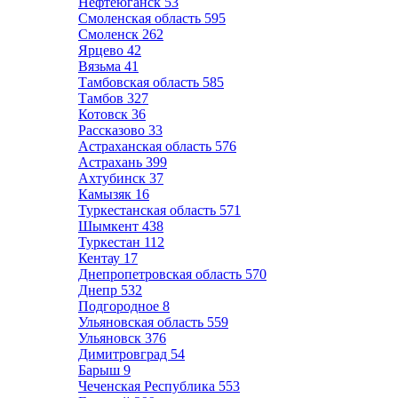
Нефтеюганск
53
Смоленская область
595
Смоленск
262
Ярцево
42
Вязьма
41
Тамбовская область
585
Тамбов
327
Котовск
36
Рассказово
33
Астраханская область
576
Астрахань
399
Ахтубинск
37
Камызяк
16
Туркестанская область
571
Шымкент
438
Туркестан
112
Кентау
17
Днепропетровская область
570
Днепр
532
Подгородное
8
Ульяновская область
559
Ульяновск
376
Димитровград
54
Барыш
9
Чеченская Республика
553