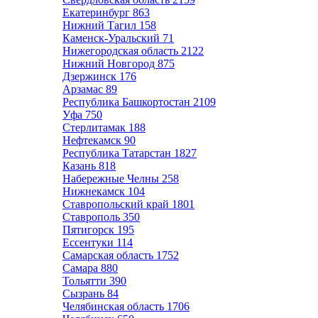
Екатеринбург
863
Нижний Тагил
158
Каменск-Уральский
71
Нижегородская область
2122
Нижний Новгород
875
Дзержинск
176
Арзамас
89
Республика Башкортостан
2109
Уфа
750
Стерлитамак
188
Нефтекамск
90
Республика Татарстан
1827
Казань
818
Набережные Челны
258
Нижнекамск
104
Ставропольский край
1801
Ставрополь
350
Пятигорск
195
Ессентуки
114
Самарская область
1752
Самара
880
Тольятти
390
Сызрань
84
Челябинская область
1706