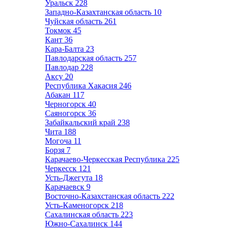
Уральск
228
Западно-Казахтанская область
10
Чуйская область
261
Токмок
45
Кант
36
Кара-Балта
23
Павлодарская область
257
Павлодар
228
Аксу
20
Республика Хакасия
246
Абакан
117
Черногорск
40
Саяногорск
36
Забайкальский край
238
Чита
188
Могоча
11
Борзя
7
Карачаево-Черкесская Республика
225
Черкесск
121
Усть-Джегута
18
Карачаевск
9
Восточно-Казахстанская область
222
Усть-Каменогорск
218
Сахалинская область
223
Южно-Сахалинск
144