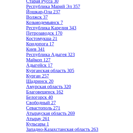
Старая Русса
30
Республика Марий Эл
357
Йошкар-Ола
237
Волжск
37
Козьмодемьянск
7
Республика Карелия
343
Петрозаводск
170
Костомукша
21
Кондопога
17
Киев
341
Республика Адыгея
323
Майкоп
127
Адыгейск
17
Курганская область
305
Курган
257
Шадринск
20
Амурская область
320
Благовещенск
162
Белогорск
40
Свободный
27
Севастополь
271
Атырауская область
269
Атырау
261
Кульсары
1
Западно-Казахстанская область
263