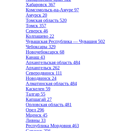
Хабаровск
367
Комсомольск-на-Амуре
97
Амурск
20
Томская область
520
Томск
357
Северск
46
Колпашево
22
Чувашская Республика — Чувашия
502
Чебоксары
329
Новочебоксарск
68
Канаш
43
Архангельская область
484
Архангельск
262
Северодвинск
111
Новодвинск
24
Алматинская область
484
Каскелен
59
Талгар
55
Капшагай
27
Орловская область
481
Орел
296
Мценск
45
Ливны
33
Республика Мордовия
463
Саранск
256