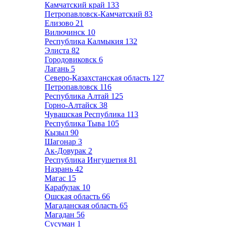
Камчатский край
133
Петропавловск-Камчатский
83
Елизово
21
Вилючинск
10
Республика Калмыкия
132
Элиста
82
Городовиковск
6
Лагань
5
Северо-Казахстанская область
127
Петропавловск
116
Республика Алтай
125
Горно-Алтайск
38
Чувашская Республика
113
Республика Тыва
105
Кызыл
90
Шагонар
3
Ак-Довурак
2
Республика Ингушетия
81
Назрань
42
Магас
15
Карабулак
10
Ошская область
66
Магаданская область
65
Магадан
56
Сусуман
1