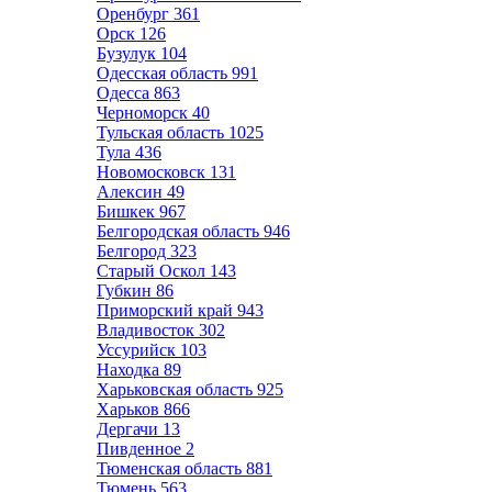
Оренбург
361
Орск
126
Бузулук
104
Одесская область
991
Одесса
863
Черноморск
40
Тульская область
1025
Тула
436
Новомосковск
131
Алексин
49
Бишкек
967
Белгородская область
946
Белгород
323
Старый Оскол
143
Губкин
86
Приморский край
943
Владивосток
302
Уссурийск
103
Находка
89
Харьковская область
925
Харьков
866
Дергачи
13
Пивденное
2
Тюменская область
881
Тюмень
563