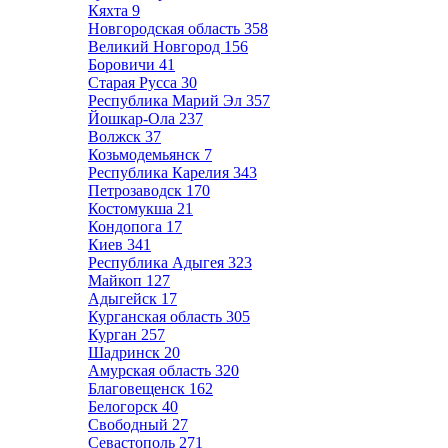
Кяхта
9
Новгородская область
358
Великий Новгород
156
Боровичи
41
Старая Русса
30
Республика Марий Эл
357
Йошкар-Ола
237
Волжск
37
Козьмодемьянск
7
Республика Карелия
343
Петрозаводск
170
Костомукша
21
Кондопога
17
Киев
341
Республика Адыгея
323
Майкоп
127
Адыгейск
17
Курганская область
305
Курган
257
Шадринск
20
Амурская область
320
Благовещенск
162
Белогорск
40
Свободный
27
Севастополь
271