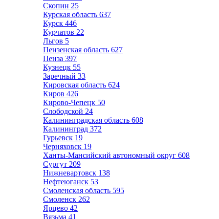
Скопин
25
Курская область
637
Курск
446
Курчатов
22
Льгов
5
Пензенская область
627
Пенза
397
Кузнецк
55
Заречный
33
Кировская область
624
Киров
426
Кирово-Чепецк
50
Слободской
24
Калининградская область
608
Калининград
372
Гурьевск
19
Черняховск
19
Ханты-Мансийский автономный округ
608
Сургут
209
Нижневартовск
138
Нефтеюганск
53
Смоленская область
595
Смоленск
262
Ярцево
42
Вязьма
41