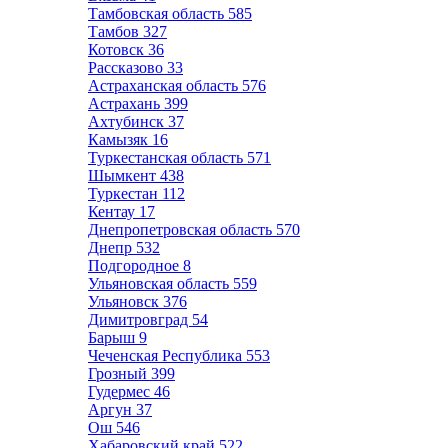
Тамбовская область
585
Тамбов
327
Котовск
36
Рассказово
33
Астраханская область
576
Астрахань
399
Ахтубинск
37
Камызяк
16
Туркестанская область
571
Шымкент
438
Туркестан
112
Кентау
17
Днепропетровская область
570
Днепр
532
Подгородное
8
Ульяновская область
559
Ульяновск
376
Димитровград
54
Барыш
9
Чеченская Республика
553
Грозный
399
Гудермес
46
Аргун
37
Ош
546
Хабаровский край
522