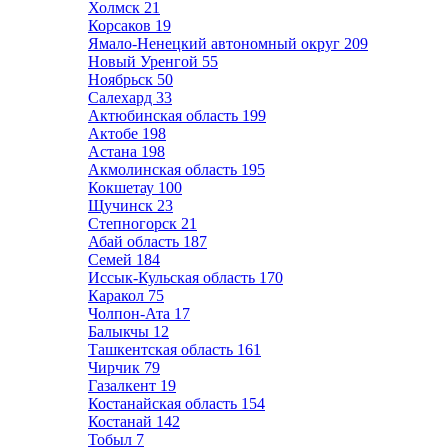
Холмск
21
Корсаков
19
Ямало-Ненецкий автономный округ
209
Новый Уренгой
55
Ноябрьск
50
Салехард
33
Актюбинская область
199
Актобе
198
Астана
198
Акмолинская область
195
Кокшетау
100
Щучинск
23
Степногорск
21
Абай область
187
Семей
184
Иссык-Кульская область
170
Каракол
75
Чолпон-Ата
17
Балыкчы
12
Ташкентская область
161
Чирчик
79
Газалкент
19
Костанайская область
154
Костанай
142
Тобыл
7