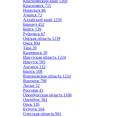
Красноярский край
1269
Красноярск
715
Норильск
86
Ачинск
72
Алтайский край
1250
Барнаул
452
Бийск
139
Рубцовск
67
Омская область
1239
Омск
894
Тара
20
Калачинск
20
Иркутская область
1224
Иркутск
595
Ангарск
132
Братск
108
Воронежская область
1224
Воронеж
798
Лиски
52
Россошь
43
Оренбургская область
1168
Оренбург
361
Орск
126
Бузулук
104
Одесская область
991