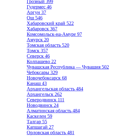
Грозный
399
Гудермес
46
Аргун
37
Ош
546
Хабаровский край
522
Хабаровск
367
Комсомольск-на-Амуре
97
Амурск
20
Томская область
520
Томск
357
Северск
46
Колпашево
22
Чувашская Республика — Чувашия
502
Чебоксары
329
Новочебоксарск
68
Канаш
43
Архангельская область
484
Архангельск
262
Северодвинск
111
Новодвинск
24
Алматинская область
484
Каскелен
59
Талгар
55
Капшагай
27
Орловская область
481