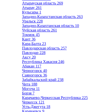
Атырауская область
269
Атырау
261
Кульсары
1
Западно-Казахстанская область
263
Уральск
228
Западно-Казахтанская область
10
Чуйская область
261
Токмок
45
Кант
36
Кара-Балта
23
Павлодарская область
257
Павлодар
228
Аксу
20
Республика Хакасия
246
Абакан
117
Черногорск
40
Саяногорск
36
Забайкальский край
238
Чита
188
Могоча
11
Борзя
7
Карачаево-Черкесская Республика
225
Черкесск
121
Усть-Джегута
18
Карачаевск
9