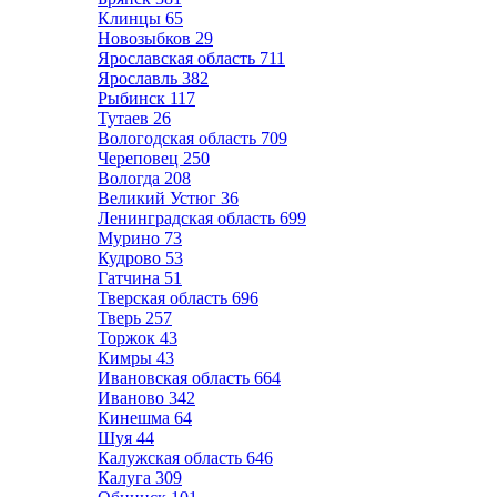
Клинцы
65
Новозыбков
29
Ярославская область
711
Ярославль
382
Рыбинск
117
Тутаев
26
Вологодская область
709
Череповец
250
Вологда
208
Великий Устюг
36
Ленинградская область
699
Мурино
73
Кудрово
53
Гатчина
51
Тверская область
696
Тверь
257
Торжок
43
Кимры
43
Ивановская область
664
Иваново
342
Кинешма
64
Шуя
44
Калужская область
646
Калуга
309