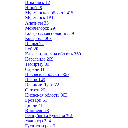
Покровск
12
Нюрба
8
Мурманская область
415
Мурманск
161
Апатиты
33
Мончегорск
29
Костромская область
389
Кострома
208
Шарья
22
Буй
20
Карагандинская область
369
Караганда
269
Темиртау
80
Сарань
11
Псковская область
367
Псков
149
Великие Луки
72
Остров
20
Киевская область
363
Бровари
51
Ірпінь
41
Вишневе
23
Республика Бурятия
361
Улан-Удэ
224
Гусиноозерск
9