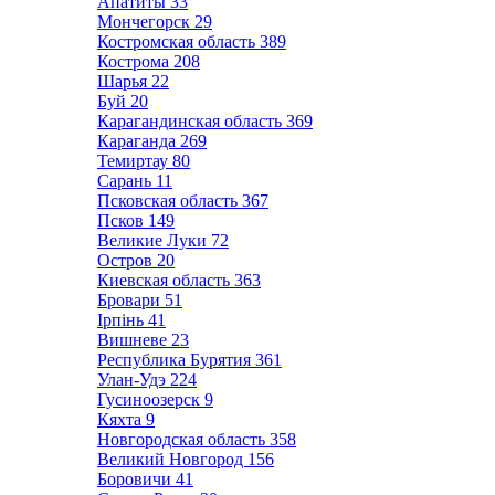
Апатиты
33
Мончегорск
29
Костромская область
389
Кострома
208
Шарья
22
Буй
20
Карагандинская область
369
Караганда
269
Темиртау
80
Сарань
11
Псковская область
367
Псков
149
Великие Луки
72
Остров
20
Киевская область
363
Бровари
51
Ірпінь
41
Вишневе
23
Республика Бурятия
361
Улан-Удэ
224
Гусиноозерск
9
Кяхта
9
Новгородская область
358
Великий Новгород
156
Боровичи
41