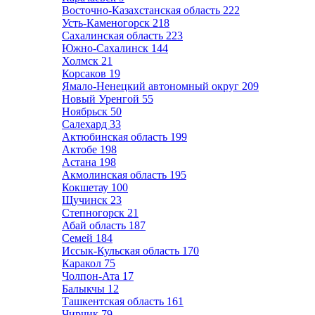
Восточно-Казахстанская область
222
Усть-Каменогорск
218
Сахалинская область
223
Южно-Сахалинск
144
Холмск
21
Корсаков
19
Ямало-Ненецкий автономный округ
209
Новый Уренгой
55
Ноябрьск
50
Салехард
33
Актюбинская область
199
Актобе
198
Астана
198
Акмолинская область
195
Кокшетау
100
Щучинск
23
Степногорск
21
Абай область
187
Семей
184
Иссык-Кульская область
170
Каракол
75
Чолпон-Ата
17
Балыкчы
12
Ташкентская область
161
Чирчик
79