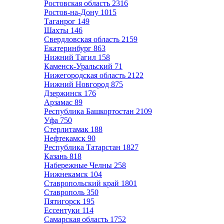
Ростовская область
2316
Ростов-на-Дону
1015
Таганрог
149
Шахты
146
Свердловская область
2159
Екатеринбург
863
Нижний Тагил
158
Каменск-Уральский
71
Нижегородская область
2122
Нижний Новгород
875
Дзержинск
176
Арзамас
89
Республика Башкортостан
2109
Уфа
750
Стерлитамак
188
Нефтекамск
90
Республика Татарстан
1827
Казань
818
Набережные Челны
258
Нижнекамск
104
Ставропольский край
1801
Ставрополь
350
Пятигорск
195
Ессентуки
114
Самарская область
1752