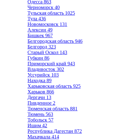
Одесса
863
Черноморск
40
Тульская область
1025
Тула
436
Новомосковск
131
Алексин
49
Бишкек
967
Белгородская область
946
Белгород
323
Старый Оскол
143
Губкин
86
Приморский край
943
Владивосток
302
Уссурийск
103
Находка
89
Харьковская область
925
Харьков
866
Дергачи
13
Пивденное
2
Тюменская область
881
Тюмень
563
Тобольск
57
Ишим
42
Республика Дагестан
872
Махачкала
414