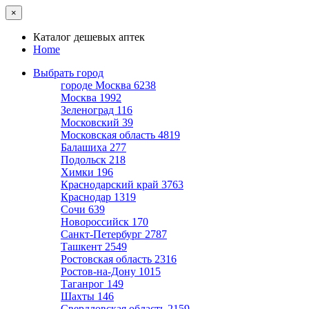
×
Каталог дешевых аптек
Home
Выбрать город
городе Москва
6238
Москва
1992
Зеленоград
116
Московский
39
Московская область
4819
Балашиха
277
Подольск
218
Химки
196
Краснодарский край
3763
Краснодар
1319
Сочи
639
Новороссийск
170
Санкт-Петербург
2787
Ташкент
2549
Ростовская область
2316
Ростов-на-Дону
1015
Таганрог
149
Шахты
146
Свердловская область
2159