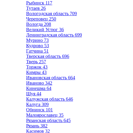
Рыбинск
117
Тутаев
26
Вологодская область
709
Череповец
250
Вологда
208
Великий Устюг
36
Ленинградская область
699
Мурино
73
Кудрово
53
Гатчина
51
Тверская область
696
Тверь
257
Торжок
43
Кимры
43
Ивановская область
664
Иваново
342
Кинешма
64
Шуя
44
Калужская область
646
Калуга
309
Обнинск
101
Малоярославец
35
Рязанская область
645
Рязань
382
Касимов
32