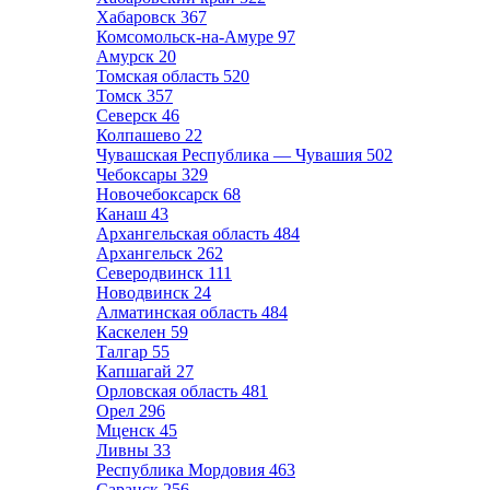
Хабаровск
367
Комсомольск-на-Амуре
97
Амурск
20
Томская область
520
Томск
357
Северск
46
Колпашево
22
Чувашская Республика — Чувашия
502
Чебоксары
329
Новочебоксарск
68
Канаш
43
Архангельская область
484
Архангельск
262
Северодвинск
111
Новодвинск
24
Алматинская область
484
Каскелен
59
Талгар
55
Капшагай
27
Орловская область
481
Орел
296
Мценск
45
Ливны
33
Республика Мордовия
463
Саранск
256