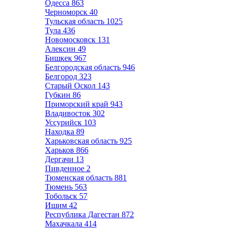
Одесса
863
Черноморск
40
Тульская область
1025
Тула
436
Новомосковск
131
Алексин
49
Бишкек
967
Белгородская область
946
Белгород
323
Старый Оскол
143
Губкин
86
Приморский край
943
Владивосток
302
Уссурийск
103
Находка
89
Харьковская область
925
Харьков
866
Дергачи
13
Пивденное
2
Тюменская область
881
Тюмень
563
Тобольск
57
Ишим
42
Республика Дагестан
872
Махачкала
414