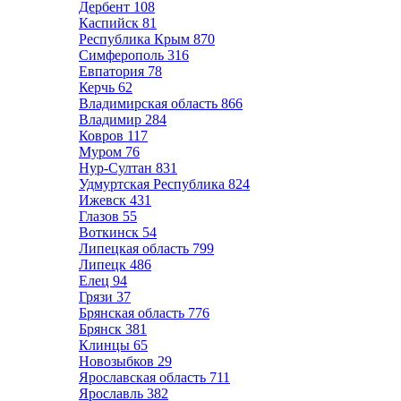
Дербент
108
Каспийск
81
Республика Крым
870
Симферополь
316
Евпатория
78
Керчь
62
Владимирская область
866
Владимир
284
Ковров
117
Муром
76
Нур-Султан
831
Удмуртская Республика
824
Ижевск
431
Глазов
55
Воткинск
54
Липецкая область
799
Липецк
486
Елец
94
Грязи
37
Брянская область
776
Брянск
381
Клинцы
65
Новозыбков
29
Ярославская область
711
Ярославль
382