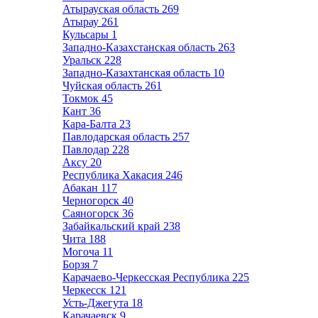
Атырауская область
269
Атырау
261
Кульсары
1
Западно-Казахстанская область
263
Уральск
228
Западно-Казахтанская область
10
Чуйская область
261
Токмок
45
Кант
36
Кара-Балта
23
Павлодарская область
257
Павлодар
228
Аксу
20
Республика Хакасия
246
Абакан
117
Черногорск
40
Саяногорск
36
Забайкальский край
238
Чита
188
Могоча
11
Борзя
7
Карачаево-Черкесская Республика
225
Черкесск
121
Усть-Джегута
18
Карачаевск
9