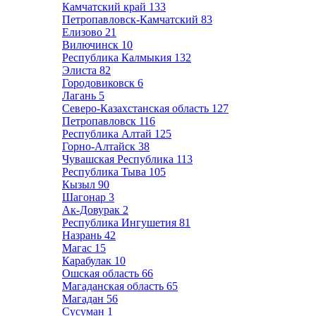
Камчатский край
133
Петропавловск-Камчатский
83
Елизово
21
Вилючинск
10
Республика Калмыкия
132
Элиста
82
Городовиковск
6
Лагань
5
Северо-Казахстанская область
127
Петропавловск
116
Республика Алтай
125
Горно-Алтайск
38
Чувашская Республика
113
Республика Тыва
105
Кызыл
90
Шагонар
3
Ак-Довурак
2
Республика Ингушетия
81
Назрань
42
Магас
15
Карабулак
10
Ошская область
66
Магаданская область
65
Магадан
56
Сусуман
1