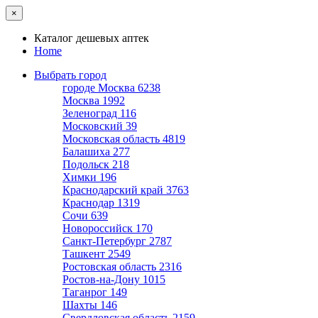
×
Каталог дешевых аптек
Home
Выбрать город
городе Москва
6238
Москва
1992
Зеленоград
116
Московский
39
Московская область
4819
Балашиха
277
Подольск
218
Химки
196
Краснодарский край
3763
Краснодар
1319
Сочи
639
Новороссийск
170
Санкт-Петербург
2787
Ташкент
2549
Ростовская область
2316
Ростов-на-Дону
1015
Таганрог
149
Шахты
146
Свердловская область
2159