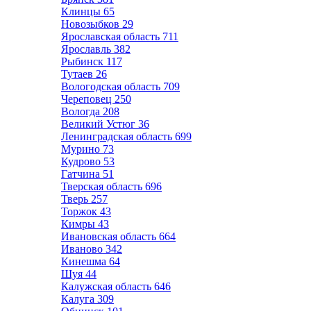
Клинцы
65
Новозыбков
29
Ярославская область
711
Ярославль
382
Рыбинск
117
Тутаев
26
Вологодская область
709
Череповец
250
Вологда
208
Великий Устюг
36
Ленинградская область
699
Мурино
73
Кудрово
53
Гатчина
51
Тверская область
696
Тверь
257
Торжок
43
Кимры
43
Ивановская область
664
Иваново
342
Кинешма
64
Шуя
44
Калужская область
646
Калуга
309