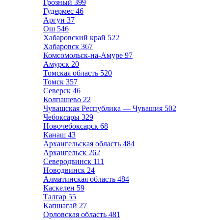
Грозный
399
Гудермес
46
Аргун
37
Ош
546
Хабаровский край
522
Хабаровск
367
Комсомольск-на-Амуре
97
Амурск
20
Томская область
520
Томск
357
Северск
46
Колпашево
22
Чувашская Республика — Чувашия
502
Чебоксары
329
Новочебоксарск
68
Канаш
43
Архангельская область
484
Архангельск
262
Северодвинск
111
Новодвинск
24
Алматинская область
484
Каскелен
59
Талгар
55
Капшагай
27
Орловская область
481