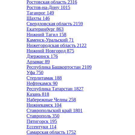
Ростовская область
2316
Ростов-на-Дону
1015
Таганрог
149
Шахты
146
Свердловская область
2159
Екатеринбург
863
Нижний Тагил
158
Каменск-Уральский
71
Нижегородская область
2122
Нижний Новгород
875
Дзержинск
176
Арзамас
89
Республика Башкортостан
2109
Уфа
750
Стерлитамак
188
Нефтекамск
90
Республика Татарстан
1827
Казань
818
Набережные Челны
258
Нижнекамск
104
Ставропольский край
1801
Ставрополь
350
Пятигорск
195
Ессентуки
114
Самарская область
1752