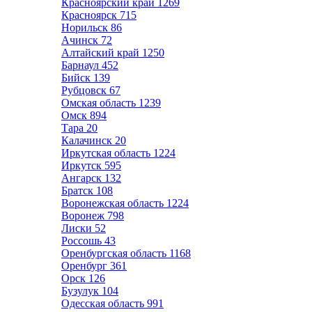
Красноярский край
1269
Красноярск
715
Норильск
86
Ачинск
72
Алтайский край
1250
Барнаул
452
Бийск
139
Рубцовск
67
Омская область
1239
Омск
894
Тара
20
Калачинск
20
Иркутская область
1224
Иркутск
595
Ангарск
132
Братск
108
Воронежская область
1224
Воронеж
798
Лиски
52
Россошь
43
Оренбургская область
1168
Оренбург
361
Орск
126
Бузулук
104
Одесская область
991