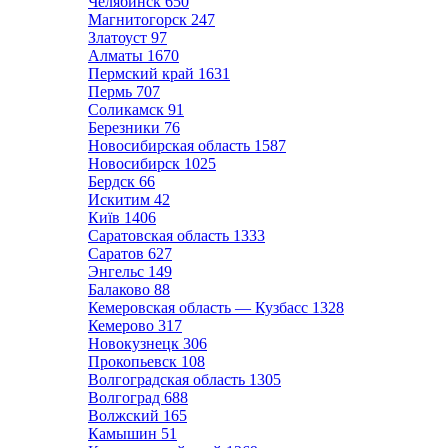
Челябинск
650
Магнитогорск
247
Златоуст
97
Алматы
1670
Пермский край
1631
Пермь
707
Соликамск
91
Березники
76
Новосибирская область
1587
Новосибирск
1025
Бердск
66
Искитим
42
Київ
1406
Саратовская область
1333
Саратов
627
Энгельс
149
Балаково
88
Кемеровская область — Кузбасс
1328
Кемерово
317
Новокузнецк
306
Прокопьевск
108
Волгоградская область
1305
Волгоград
688
Волжский
165
Камышин
51