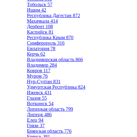
Тобольск
57
Ишим
42
Республика Дагестан
872
Махачкала
414
Дербент
108
Каспийск
81
Республика Крым
870
Симферополь
316
Евпатория
78
Керчь
62
Владимирская область
866
Владимир
284
Ковров
117
Муром
76
Нур-Султан
831
Удмуртская Республика
824
Ижевск
431
Глазов
55
Воткинск
54
Липецкая область
799
Липецк
486
Елец
94
Грязи
37
Брянская область
776
Брянск
381