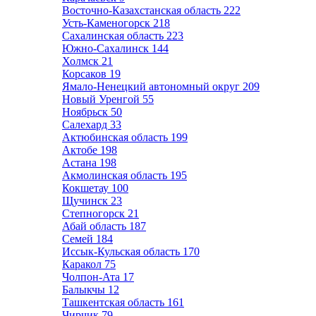
Восточно-Казахстанская область
222
Усть-Каменогорск
218
Сахалинская область
223
Южно-Сахалинск
144
Холмск
21
Корсаков
19
Ямало-Ненецкий автономный округ
209
Новый Уренгой
55
Ноябрьск
50
Салехард
33
Актюбинская область
199
Актобе
198
Астана
198
Акмолинская область
195
Кокшетау
100
Щучинск
23
Степногорск
21
Абай область
187
Семей
184
Иссык-Кульская область
170
Каракол
75
Чолпон-Ата
17
Балыкчы
12
Ташкентская область
161
Чирчик
79