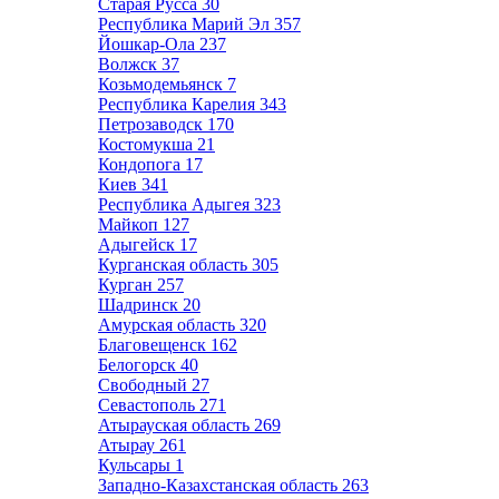
Старая Русса
30
Республика Марий Эл
357
Йошкар-Ола
237
Волжск
37
Козьмодемьянск
7
Республика Карелия
343
Петрозаводск
170
Костомукша
21
Кондопога
17
Киев
341
Республика Адыгея
323
Майкоп
127
Адыгейск
17
Курганская область
305
Курган
257
Шадринск
20
Амурская область
320
Благовещенск
162
Белогорск
40
Свободный
27
Севастополь
271
Атырауская область
269
Атырау
261
Кульсары
1
Западно-Казахстанская область
263