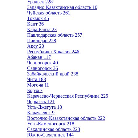
Уральск
228
Западно-Казахтанская область
10
Чуйская область
261
Токмок
45
Кант
36
Кара-Балта
23
Павлодарская область
257
Павлодар
228
Аксу
20
Республика Хакасия
246
Абакан
117
Черногорск
40
Саяногорск
36
Забайкальский край
238
Чита
188
Могоча
11
Борзя
7
Карачаево-Черкесская Республика
225
Черкесск
121
Усть-Джегута
18
Карачаевск
9
Восточно-Казахстанская область
222
Усть-Каменогорск
218
Сахалинская область
223
Южно-Сахалинск
144