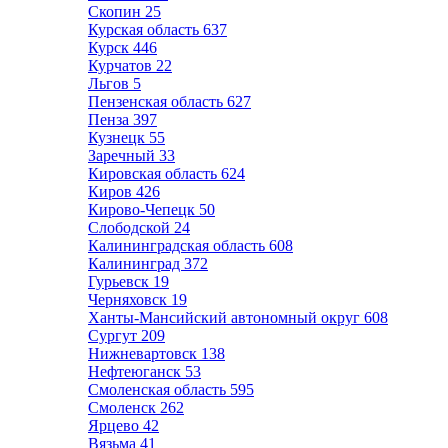
Скопин
25
Курская область
637
Курск
446
Курчатов
22
Льгов
5
Пензенская область
627
Пенза
397
Кузнецк
55
Заречный
33
Кировская область
624
Киров
426
Кирово-Чепецк
50
Слободской
24
Калининградская область
608
Калининград
372
Гурьевск
19
Черняховск
19
Ханты-Мансийский автономный округ
608
Сургут
209
Нижневартовск
138
Нефтеюганск
53
Смоленская область
595
Смоленск
262
Ярцево
42
Вязьма
41