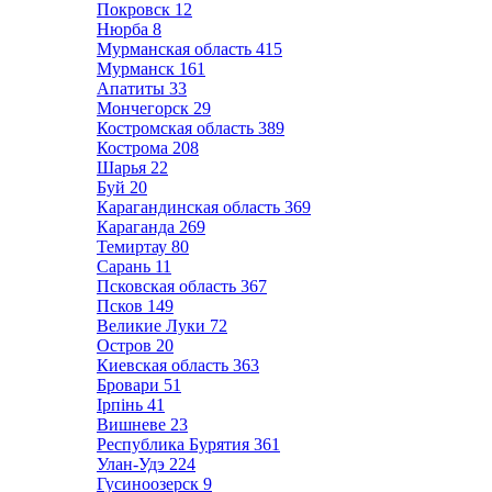
Покровск
12
Нюрба
8
Мурманская область
415
Мурманск
161
Апатиты
33
Мончегорск
29
Костромская область
389
Кострома
208
Шарья
22
Буй
20
Карагандинская область
369
Караганда
269
Темиртау
80
Сарань
11
Псковская область
367
Псков
149
Великие Луки
72
Остров
20
Киевская область
363
Бровари
51
Ірпінь
41
Вишневе
23
Республика Бурятия
361
Улан-Удэ
224
Гусиноозерск
9