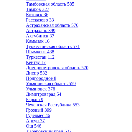
Тамбовская область
585
Тамбов
327
Котовск
36
Рассказово
33
Астраханская область
576
Астрахань
399
Ахтубинск
37
Камызяк
16
Туркестанская область
571
Шымкент
438
Туркестан
112
Кентау
17
Днепропетровская область
570
Днепр
532
Подгородное
8
Ульяновская область
559
Ульяновск
376
Димитровград
54
Барыш
9
Чеченская Республика
553
Грозный
399
Гудермес
46
Аргун
37
Ош
546
Хабаровский край
522