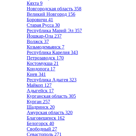
Кяхта
9
Новгородская область
358
Великий Новгород
156
Боровичи
41
Старая Русса
30
Республика Марий Эл
357
Йошкар-Ола
237
Волжск
37
Козьмодемьянск
7
Республика Карелия
343
Петрозаводск
170
Костомукша
21
Кондопога
17
Киев
341
Республика Адыгея
323
Майкоп
127
Адыгейск
17
Курганская область
305
Курган
257
Шадринск
20
Амурская область
320
Благовещенск
162
Белогорск
40
Свободный
27
Севастополь
271