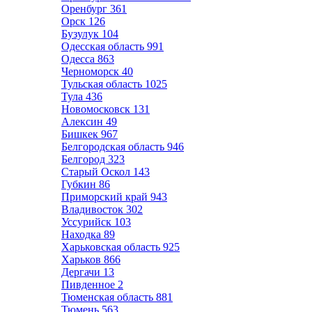
Оренбург
361
Орск
126
Бузулук
104
Одесская область
991
Одесса
863
Черноморск
40
Тульская область
1025
Тула
436
Новомосковск
131
Алексин
49
Бишкек
967
Белгородская область
946
Белгород
323
Старый Оскол
143
Губкин
86
Приморский край
943
Владивосток
302
Уссурийск
103
Находка
89
Харьковская область
925
Харьков
866
Дергачи
13
Пивденное
2
Тюменская область
881
Тюмень
563