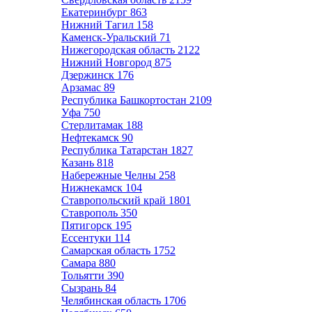
Екатеринбург
863
Нижний Тагил
158
Каменск-Уральский
71
Нижегородская область
2122
Нижний Новгород
875
Дзержинск
176
Арзамас
89
Республика Башкортостан
2109
Уфа
750
Стерлитамак
188
Нефтекамск
90
Республика Татарстан
1827
Казань
818
Набережные Челны
258
Нижнекамск
104
Ставропольский край
1801
Ставрополь
350
Пятигорск
195
Ессентуки
114
Самарская область
1752
Самара
880
Тольятти
390
Сызрань
84
Челябинская область
1706