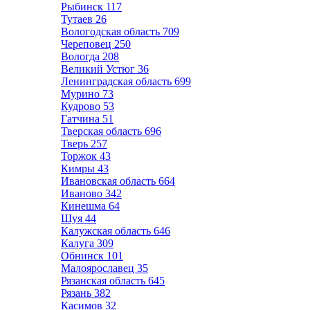
Рыбинск
117
Тутаев
26
Вологодская область
709
Череповец
250
Вологда
208
Великий Устюг
36
Ленинградская область
699
Мурино
73
Кудрово
53
Гатчина
51
Тверская область
696
Тверь
257
Торжок
43
Кимры
43
Ивановская область
664
Иваново
342
Кинешма
64
Шуя
44
Калужская область
646
Калуга
309
Обнинск
101
Малоярославец
35
Рязанская область
645
Рязань
382
Касимов
32