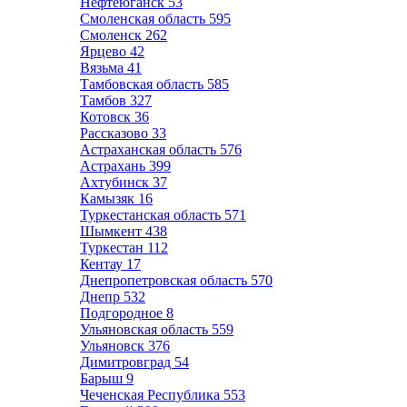
Нефтеюганск
53
Смоленская область
595
Смоленск
262
Ярцево
42
Вязьма
41
Тамбовская область
585
Тамбов
327
Котовск
36
Рассказово
33
Астраханская область
576
Астрахань
399
Ахтубинск
37
Камызяк
16
Туркестанская область
571
Шымкент
438
Туркестан
112
Кентау
17
Днепропетровская область
570
Днепр
532
Подгородное
8
Ульяновская область
559
Ульяновск
376
Димитровград
54
Барыш
9
Чеченская Республика
553