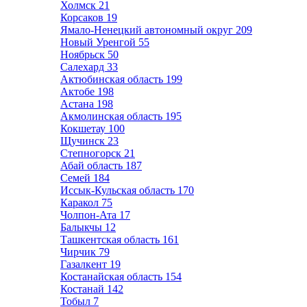
Холмск
21
Корсаков
19
Ямало-Ненецкий автономный округ
209
Новый Уренгой
55
Ноябрьск
50
Салехард
33
Актюбинская область
199
Актобе
198
Астана
198
Акмолинская область
195
Кокшетау
100
Щучинск
23
Степногорск
21
Абай область
187
Семей
184
Иссык-Кульская область
170
Каракол
75
Чолпон-Ата
17
Балыкчы
12
Ташкентская область
161
Чирчик
79
Газалкент
19
Костанайская область
154
Костанай
142
Тобыл
7