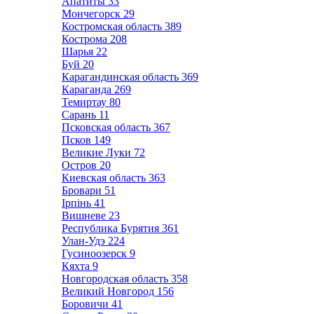
Апатиты
33
Мончегорск
29
Костромская область
389
Кострома
208
Шарья
22
Буй
20
Карагандинская область
369
Караганда
269
Темиртау
80
Сарань
11
Псковская область
367
Псков
149
Великие Луки
72
Остров
20
Киевская область
363
Бровари
51
Ірпінь
41
Вишневе
23
Республика Бурятия
361
Улан-Удэ
224
Гусиноозерск
9
Кяхта
9
Новгородская область
358
Великий Новгород
156
Боровичи
41