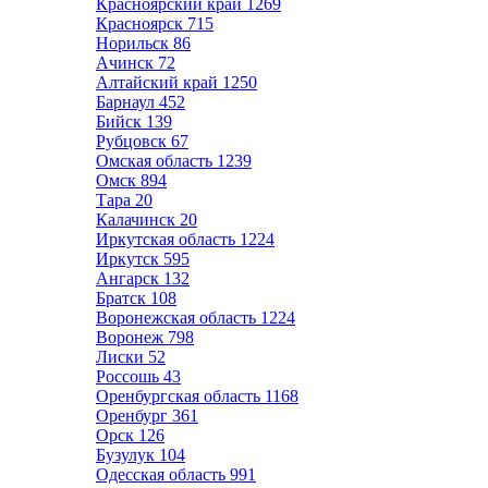
Красноярский край
1269
Красноярск
715
Норильск
86
Ачинск
72
Алтайский край
1250
Барнаул
452
Бийск
139
Рубцовск
67
Омская область
1239
Омск
894
Тара
20
Калачинск
20
Иркутская область
1224
Иркутск
595
Ангарск
132
Братск
108
Воронежская область
1224
Воронеж
798
Лиски
52
Россошь
43
Оренбургская область
1168
Оренбург
361
Орск
126
Бузулук
104
Одесская область
991