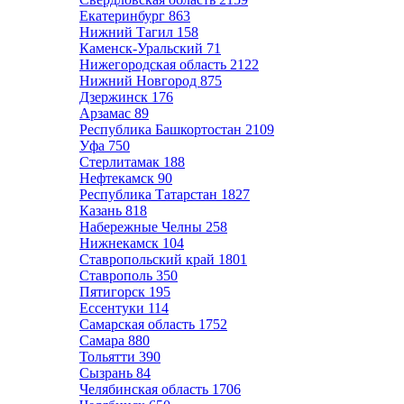
Екатеринбург
863
Нижний Тагил
158
Каменск-Уральский
71
Нижегородская область
2122
Нижний Новгород
875
Дзержинск
176
Арзамас
89
Республика Башкортостан
2109
Уфа
750
Стерлитамак
188
Нефтекамск
90
Республика Татарстан
1827
Казань
818
Набережные Челны
258
Нижнекамск
104
Ставропольский край
1801
Ставрополь
350
Пятигорск
195
Ессентуки
114
Самарская область
1752
Самара
880
Тольятти
390
Сызрань
84
Челябинская область
1706