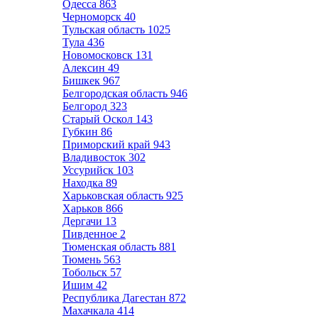
Одесса
863
Черноморск
40
Тульская область
1025
Тула
436
Новомосковск
131
Алексин
49
Бишкек
967
Белгородская область
946
Белгород
323
Старый Оскол
143
Губкин
86
Приморский край
943
Владивосток
302
Уссурийск
103
Находка
89
Харьковская область
925
Харьков
866
Дергачи
13
Пивденное
2
Тюменская область
881
Тюмень
563
Тобольск
57
Ишим
42
Республика Дагестан
872
Махачкала
414