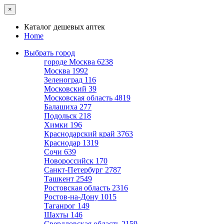
×
Каталог дешевых аптек
Home
Выбрать город
городе Москва
6238
Москва
1992
Зеленоград
116
Московский
39
Московская область
4819
Балашиха
277
Подольск
218
Химки
196
Краснодарский край
3763
Краснодар
1319
Сочи
639
Новороссийск
170
Санкт-Петербург
2787
Ташкент
2549
Ростовская область
2316
Ростов-на-Дону
1015
Таганрог
149
Шахты
146
Свердловская область
2159