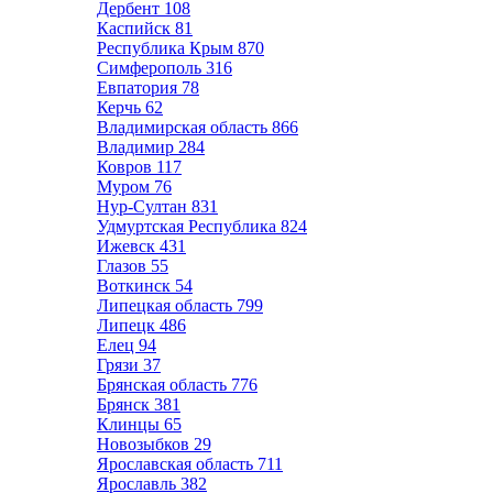
Дербент
108
Каспийск
81
Республика Крым
870
Симферополь
316
Евпатория
78
Керчь
62
Владимирская область
866
Владимир
284
Ковров
117
Муром
76
Нур-Султан
831
Удмуртская Республика
824
Ижевск
431
Глазов
55
Воткинск
54
Липецкая область
799
Липецк
486
Елец
94
Грязи
37
Брянская область
776
Брянск
381
Клинцы
65
Новозыбков
29
Ярославская область
711
Ярославль
382