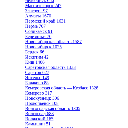
Челябинск
650
Магнитогорск
247
Златоуст
97
Алматы
1670
Пермский край
1631
Пермь
707
Соликамск
91
Березники
76
Новосибирская область
1587
Новосибирск
1025
Бердск
66
Искитим
42
Київ
1406
Саратовская область
1333
Саратов
627
Энгельс
149
Балаково
88
Кемеровская область — Кузбасс
1328
Кемерово
317
Новокузнецк
306
Прокопьевск
108
Волгоградская область
1305
Волгоград
688
Волжский
165
Камышин
51