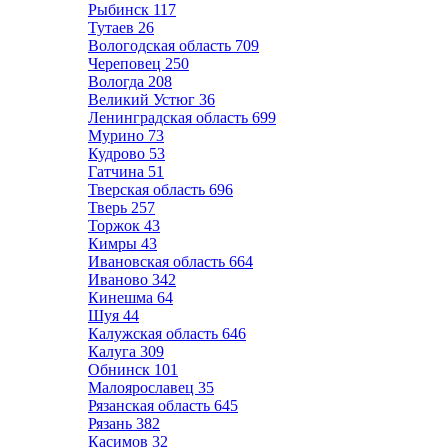
Рыбинск
117
Тутаев
26
Вологодская область
709
Череповец
250
Вологда
208
Великий Устюг
36
Ленинградская область
699
Мурино
73
Кудрово
53
Гатчина
51
Тверская область
696
Тверь
257
Торжок
43
Кимры
43
Ивановская область
664
Иваново
342
Кинешма
64
Шуя
44
Калужская область
646
Калуга
309
Обнинск
101
Малоярославец
35
Рязанская область
645
Рязань
382
Касимов
32