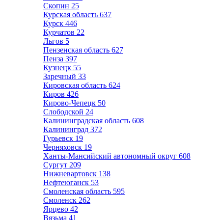
Скопин
25
Курская область
637
Курск
446
Курчатов
22
Льгов
5
Пензенская область
627
Пенза
397
Кузнецк
55
Заречный
33
Кировская область
624
Киров
426
Кирово-Чепецк
50
Слободской
24
Калининградская область
608
Калининград
372
Гурьевск
19
Черняховск
19
Ханты-Мансийский автономный округ
608
Сургут
209
Нижневартовск
138
Нефтеюганск
53
Смоленская область
595
Смоленск
262
Ярцево
42
Вязьма
41