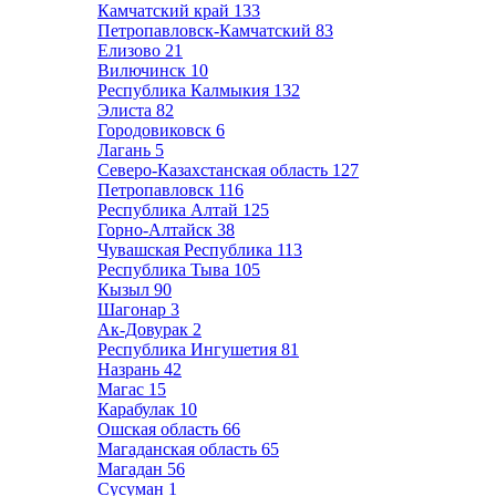
Камчатский край
133
Петропавловск-Камчатский
83
Елизово
21
Вилючинск
10
Республика Калмыкия
132
Элиста
82
Городовиковск
6
Лагань
5
Северо-Казахстанская область
127
Петропавловск
116
Республика Алтай
125
Горно-Алтайск
38
Чувашская Республика
113
Республика Тыва
105
Кызыл
90
Шагонар
3
Ак-Довурак
2
Республика Ингушетия
81
Назрань
42
Магас
15
Карабулак
10
Ошская область
66
Магаданская область
65
Магадан
56
Сусуман
1