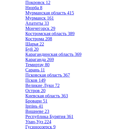
Покровск
12
Нюрба
8
Мурманская область
415
Мурманск
161
Апатиты
33
Мончегорск
29
Костромская область
389
Кострома
208
Шарья
22
Буй
20
Карагандинская область
369
Караганда
269
Темиртау
80
Сарань
11
Псковская область
367
Псков
149
Великие Луки
72
Остров
20
Киевская область
363
Бровари
51
Ірпінь
41
Вишневе
23
Республика Бурятия
361
Улан-Удэ
224
Гусиноозерск
9