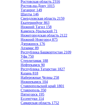
Ростовская область
2316
Ростов-на-Дону
1015
Таганрог
149
Шахты
146
Свердловская область
2159
Екатеринбург
863
Нижний Тагил
158
Каменск-Уральский
71
Нижегородская область
2122
Нижний Новгород
875
Дзержинск
176
Арзамас
89
Республика Башкортостан
2109
Уфа
750
Стерлитамак
188
Нефтекамск
90
Республика Татарстан
1827
Казань
818
Набережные Челны
258
Нижнекамск
104
Ставропольский край
1801
Ставрополь
350
Пятигорск
195
Ессентуки
114
Самарская область
1752