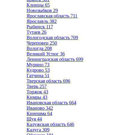
Клинцы
65
Новозыбков
29
Ярославская область
711
Ярославль
382
Рыбинск
117
Тутаев
26
Вологодская область
709
Череповец
250
Вологда
208
Великий Устюг
36
Ленинградская область
699
Мурино
73
Кудрово
53
Гатчина
51
Тверская область
696
Тверь
257
Торжок
43
Кимры
43
Ивановская область
664
Иваново
342
Кинешма
64
Шуя
44
Калужская область
646
Калуга
309