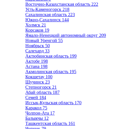
Восточно-Казахстанская область
222
Усть-Каменогорск
218
Сахалинская область
223
Южно-Сахалинск
144
Холмск
21
Корсаков
19
Ямало-Ненецкий автономный округ
209
Новый Уренгой
55
Ноябрьск
50
Салехард
33
Актюбинская область
199
Актобе
198
Астана
198
Акмолинская область
195
Кокшетау
100
Щучинск
23
Степногорск
21
Абай область
187
Семей
184
Иссык-Кульская область
170
Каракол
75
Чолпон-Ата
17
Балыкчы
12
Ташкентская область
161
Чирчик
79