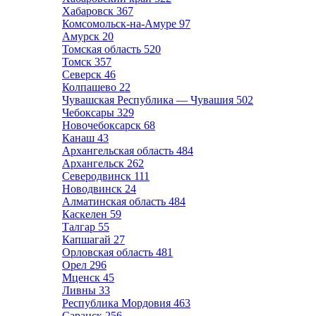
Хабаровск
367
Комсомольск-на-Амуре
97
Амурск
20
Томская область
520
Томск
357
Северск
46
Колпашево
22
Чувашская Республика — Чувашия
502
Чебоксары
329
Новочебоксарск
68
Канаш
43
Архангельская область
484
Архангельск
262
Северодвинск
111
Новодвинск
24
Алматинская область
484
Каскелен
59
Талгар
55
Капшагай
27
Орловская область
481
Орел
296
Мценск
45
Ливны
33
Республика Мордовия
463
Саранск
256