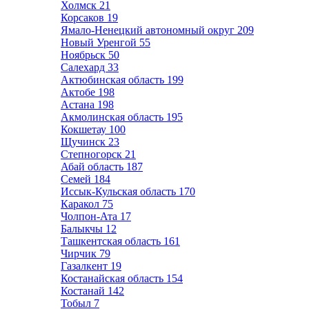
Холмск
21
Корсаков
19
Ямало-Ненецкий автономный округ
209
Новый Уренгой
55
Ноябрьск
50
Салехард
33
Актюбинская область
199
Актобе
198
Астана
198
Акмолинская область
195
Кокшетау
100
Щучинск
23
Степногорск
21
Абай область
187
Семей
184
Иссык-Кульская область
170
Каракол
75
Чолпон-Ата
17
Балыкчы
12
Ташкентская область
161
Чирчик
79
Газалкент
19
Костанайская область
154
Костанай
142
Тобыл
7