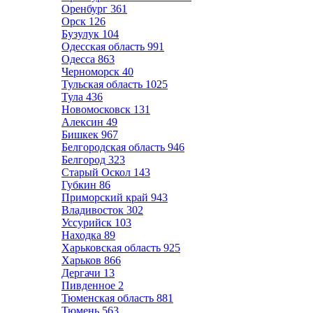
Оренбург
361
Орск
126
Бузулук
104
Одесская область
991
Одесса
863
Черноморск
40
Тульская область
1025
Тула
436
Новомосковск
131
Алексин
49
Бишкек
967
Белгородская область
946
Белгород
323
Старый Оскол
143
Губкин
86
Приморский край
943
Владивосток
302
Уссурийск
103
Находка
89
Харьковская область
925
Харьков
866
Дергачи
13
Пивденное
2
Тюменская область
881
Тюмень
563