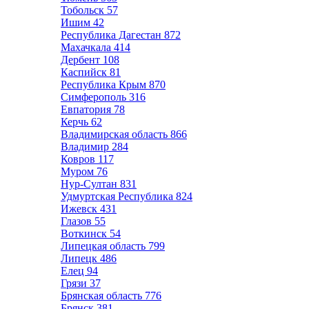
Тобольск
57
Ишим
42
Республика Дагестан
872
Махачкала
414
Дербент
108
Каспийск
81
Республика Крым
870
Симферополь
316
Евпатория
78
Керчь
62
Владимирская область
866
Владимир
284
Ковров
117
Муром
76
Нур-Султан
831
Удмуртская Республика
824
Ижевск
431
Глазов
55
Воткинск
54
Липецкая область
799
Липецк
486
Елец
94
Грязи
37
Брянская область
776
Брянск
381