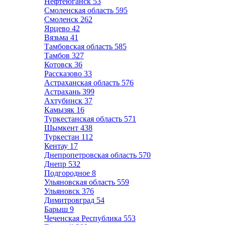
Нефтеюганск
53
Смоленская область
595
Смоленск
262
Ярцево
42
Вязьма
41
Тамбовская область
585
Тамбов
327
Котовск
36
Рассказово
33
Астраханская область
576
Астрахань
399
Ахтубинск
37
Камызяк
16
Туркестанская область
571
Шымкент
438
Туркестан
112
Кентау
17
Днепропетровская область
570
Днепр
532
Подгородное
8
Ульяновская область
559
Ульяновск
376
Димитровград
54
Барыш
9
Чеченская Республика
553