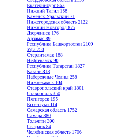
Екатеринбург
863
Нижний Тагил
158
Каменск-Уральский
71
Нижегородская область
2122
Нижний Новгород
875
Дзержинск
176
Арзамас
89
Республика Башкортостан
2109
Уфа
750
Стерлитамак
188
Нефтекамск
90
Республика Татарстан
1827
Казань
818
Набережные Челны
258
Нижнекамск
104
Ставропольский край
1801
Ставрополь
350
Пятигорск
195
Ессентуки
114
Самарская область
1752
Самара
880
Тольятти
390
Сызрань
84
Челябинская область
1706