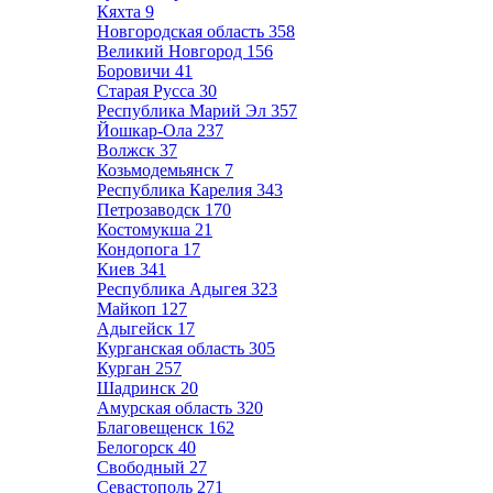
Кяхта
9
Новгородская область
358
Великий Новгород
156
Боровичи
41
Старая Русса
30
Республика Марий Эл
357
Йошкар-Ола
237
Волжск
37
Козьмодемьянск
7
Республика Карелия
343
Петрозаводск
170
Костомукша
21
Кондопога
17
Киев
341
Республика Адыгея
323
Майкоп
127
Адыгейск
17
Курганская область
305
Курган
257
Шадринск
20
Амурская область
320
Благовещенск
162
Белогорск
40
Свободный
27
Севастополь
271