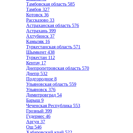
Тамбовская область
585
Тамбов
327
Котовск
36
Рассказово
33
Астраханская область
576
Астрахань
399
Ахтубинск
37
Камызяк
16
Туркестанская область
571
Шымкент
438
Туркестан
112
Кентау
17
Днепропетровская область
570
Днепр
532
Подгородное
8
Ульяновская область
559
Ульяновск
376
Димитровград
54
Барыш
9
Чеченская Республика
553
Грозный
399
Гудермес
46
Аргун
37
Ош
546
Хабаровский край
522