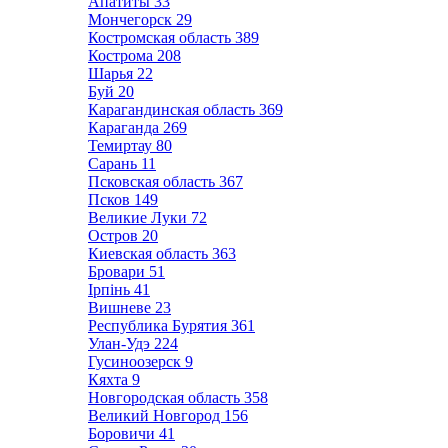
Апатиты
33
Мончегорск
29
Костромская область
389
Кострома
208
Шарья
22
Буй
20
Карагандинская область
369
Караганда
269
Темиртау
80
Сарань
11
Псковская область
367
Псков
149
Великие Луки
72
Остров
20
Киевская область
363
Бровари
51
Ірпінь
41
Вишневе
23
Республика Бурятия
361
Улан-Удэ
224
Гусиноозерск
9
Кяхта
9
Новгородская область
358
Великий Новгород
156
Боровичи
41