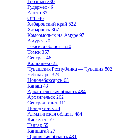
Грозный
399
Гудермес
46
Аргун
37
Ош
546
Хабаровский край
522
Хабаровск
367
Комсомольск-на-Амуре
97
Амурск
20
Томская область
520
Томск
357
Северск
46
Колпашево
22
Чувашская Республика — Чувашия
502
Чебоксары
329
Новочебоксарск
68
Канаш
43
Архангельская область
484
Архангельск
262
Северодвинск
111
Новодвинск
24
Алматинская область
484
Каскелен
59
Талгар
55
Капшагай
27
Орловская область
481