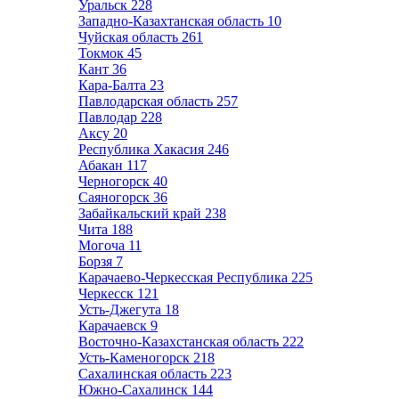
Уральск
228
Западно-Казахтанская область
10
Чуйская область
261
Токмок
45
Кант
36
Кара-Балта
23
Павлодарская область
257
Павлодар
228
Аксу
20
Республика Хакасия
246
Абакан
117
Черногорск
40
Саяногорск
36
Забайкальский край
238
Чита
188
Могоча
11
Борзя
7
Карачаево-Черкесская Республика
225
Черкесск
121
Усть-Джегута
18
Карачаевск
9
Восточно-Казахстанская область
222
Усть-Каменогорск
218
Сахалинская область
223
Южно-Сахалинск
144