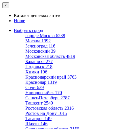
×
Каталог дешевых аптек
Home
Выбрать город
городе Москва
6238
Москва
1992
Зеленоград
116
Московский
39
Московская область
4819
Балашиха
277
Подольск
218
Химки
196
Краснодарский край
3763
Краснодар
1319
Сочи
639
Новороссийск
170
Санкт-Петербург
2787
Ташкент
2549
Ростовская область
2316
Ростов-на-Дону
1015
Таганрог
149
Шахты
146
Свердловская область
2159