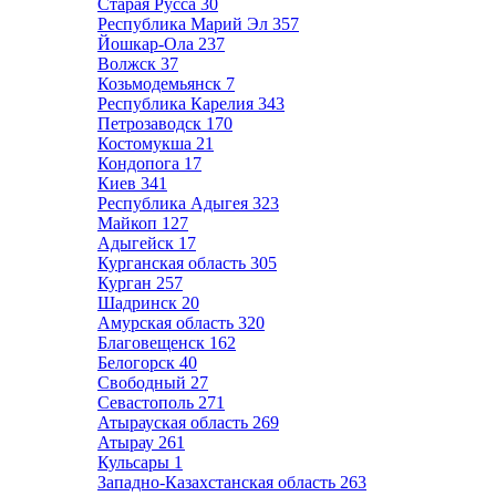
Старая Русса
30
Республика Марий Эл
357
Йошкар-Ола
237
Волжск
37
Козьмодемьянск
7
Республика Карелия
343
Петрозаводск
170
Костомукша
21
Кондопога
17
Киев
341
Республика Адыгея
323
Майкоп
127
Адыгейск
17
Курганская область
305
Курган
257
Шадринск
20
Амурская область
320
Благовещенск
162
Белогорск
40
Свободный
27
Севастополь
271
Атырауская область
269
Атырау
261
Кульсары
1
Западно-Казахстанская область
263