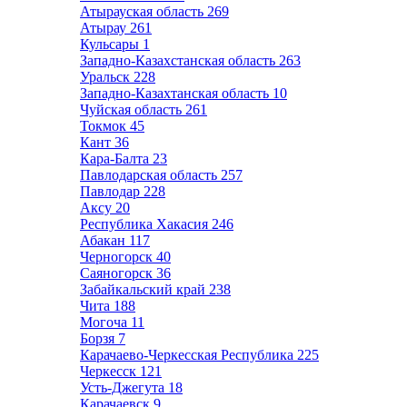
Атырауская область
269
Атырау
261
Кульсары
1
Западно-Казахстанская область
263
Уральск
228
Западно-Казахтанская область
10
Чуйская область
261
Токмок
45
Кант
36
Кара-Балта
23
Павлодарская область
257
Павлодар
228
Аксу
20
Республика Хакасия
246
Абакан
117
Черногорск
40
Саяногорск
36
Забайкальский край
238
Чита
188
Могоча
11
Борзя
7
Карачаево-Черкесская Республика
225
Черкесск
121
Усть-Джегута
18
Карачаевск
9