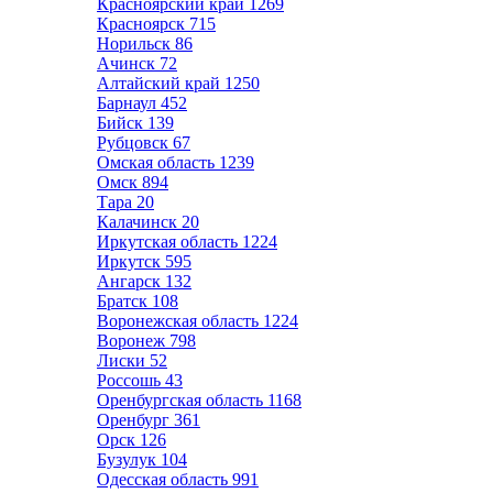
Красноярский край
1269
Красноярск
715
Норильск
86
Ачинск
72
Алтайский край
1250
Барнаул
452
Бийск
139
Рубцовск
67
Омская область
1239
Омск
894
Тара
20
Калачинск
20
Иркутская область
1224
Иркутск
595
Ангарск
132
Братск
108
Воронежская область
1224
Воронеж
798
Лиски
52
Россошь
43
Оренбургская область
1168
Оренбург
361
Орск
126
Бузулук
104
Одесская область
991