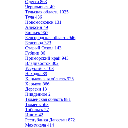
Одесса
863
Черноморск
40
Тульская область
1025
Тула
436
Новомосковск
131
Алексин
49
Бишкек
967
Белгородская область
946
Белгород
323
Старый Оскол
143
Губкин
86
Приморский край
943
Владивосток
302
Уссурийск
103
Находка
89
Харьковская область
925
Харьков
866
Дергачи
13
Пивденное
2
Тюменская область
881
Тюмень
563
Тобольск
57
Ишим
42
Республика Дагестан
872
Махачкала
414