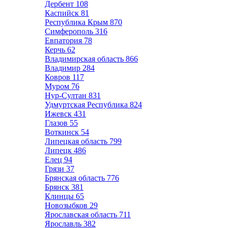
Дербент
108
Каспийск
81
Республика Крым
870
Симферополь
316
Евпатория
78
Керчь
62
Владимирская область
866
Владимир
284
Ковров
117
Муром
76
Нур-Султан
831
Удмуртская Республика
824
Ижевск
431
Глазов
55
Воткинск
54
Липецкая область
799
Липецк
486
Елец
94
Грязи
37
Брянская область
776
Брянск
381
Клинцы
65
Новозыбков
29
Ярославская область
711
Ярославль
382