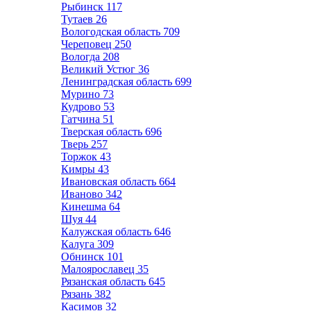
Рыбинск
117
Тутаев
26
Вологодская область
709
Череповец
250
Вологда
208
Великий Устюг
36
Ленинградская область
699
Мурино
73
Кудрово
53
Гатчина
51
Тверская область
696
Тверь
257
Торжок
43
Кимры
43
Ивановская область
664
Иваново
342
Кинешма
64
Шуя
44
Калужская область
646
Калуга
309
Обнинск
101
Малоярославец
35
Рязанская область
645
Рязань
382
Касимов
32