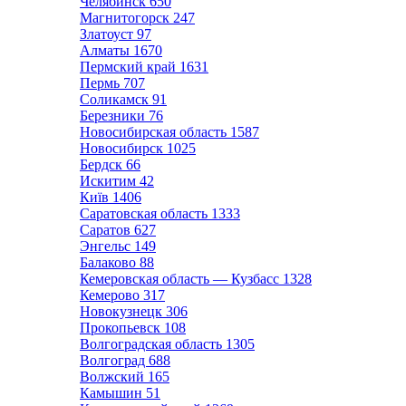
Челябинск
650
Магнитогорск
247
Златоуст
97
Алматы
1670
Пермский край
1631
Пермь
707
Соликамск
91
Березники
76
Новосибирская область
1587
Новосибирск
1025
Бердск
66
Искитим
42
Київ
1406
Саратовская область
1333
Саратов
627
Энгельс
149
Балаково
88
Кемеровская область — Кузбасс
1328
Кемерово
317
Новокузнецк
306
Прокопьевск
108
Волгоградская область
1305
Волгоград
688
Волжский
165
Камышин
51